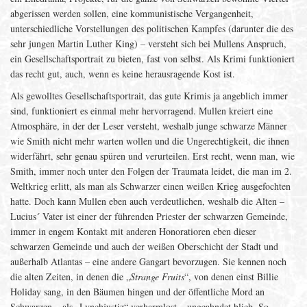
abgerissen werden sollen, eine kommunistische Vergangenheit,
unterschiedliche Vorstellungen des politischen Kampfes (darunter die des
sehr jungen Martin Luther King) – versteht sich bei Mullens Anspruch,
ein Gesellschaftsportrait zu bieten, fast von selbst. Als Krimi funktioniert
das recht gut, auch, wenn es keine herausragende Kost ist.
Als gewolltes Gesellschaftsportrait, das gute Krimis ja angeblich immer
sind, funktioniert es einmal mehr hervorragend. Mullen kreiert eine
Atmosphäre, in der der Leser versteht, weshalb junge schwarze Männer
wie Smith nicht mehr warten wollen und die Ungerechtigkeit, die ihnen
widerfährt, sehr genau spüren und verurteilen. Erst recht, wenn man, wie
Smith, immer noch unter den Folgen der Traumata leidet, die man im 2.
Weltkrieg erlitt, als man als Schwarzer einen weißen Krieg ausgefochten
hatte. Doch kann Mullen eben auch verdeutlichen, weshalb die Alten –
Lucius´ Vater ist einer der führenden Priester der schwarzen Gemeinde,
immer in engem Kontakt mit anderen Honoratioren eben dieser
schwarzen Gemeinde und auch der weißen Oberschicht der Stadt und
außerhalb Atlantas – eine andere Gangart bevorzugen. Sie kennen noch
die alten Zeiten, in denen die „
Strange Fruits
“, von denen einst Billie
Holiday sang, in den Bäumen hingen und der öffentliche Mord an
Schwarzen – als „Lynchjustiz“ verharmlost – ungeahndet blieb. So