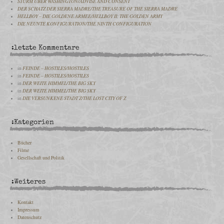
STURM ÜBER WASHINGTON/ADVISE AND CONSENT
DER SCHATZ DER SIERRA MADRE/THE TREASURE OF THE SIERRA MADRE
HELLBOY – DIE GOLDENE ARMEE/HELLBOY II: THE GOLDEN ARMY
DIE NEUNTE KONFIGURATION/THE NINTH CONFIGURATION
:letzte Kommentare
in
FEINDE – HOSTILES/HOSTILES
in
FEINDE – HOSTILES/HOSTILES
in
DER WEITE HIMMEL/THE BIG SKY
in
DER WEITE HIMMEL/THE BIG SKY
in
DIE VERSUNKENE STADT Z/THE LOST CITY OF Z
:Kategorien
Bücher
Filme
Gesellschaft und Politik
:Weiteres
Kontakt
Impressum
Datenschutz