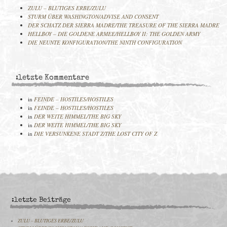
ZULU – BLUTIGES ERBE/ZULU
STURM ÜBER WASHINGTON/ADVISE AND CONSENT
DER SCHATZ DER SIERRA MADRE/THE TREASURE OF THE SIERRA MADRE
HELLBOY – DIE GOLDENE ARMEE/HELLBOY II: THE GOLDEN ARMY
DIE NEUNTE KONFIGURATION/THE NINTH CONFIGURATION
:letzte Kommentare
in
FEINDE – HOSTILES/HOSTILES
in
FEINDE – HOSTILES/HOSTILES
in
DER WEITE HIMMEL/THE BIG SKY
in
DER WEITE HIMMEL/THE BIG SKY
in
DIE VERSUNKENE STADT Z/THE LOST CITY OF Z
:letzte Beiträge
ZULU – BLUTIGES ERBE/ZULU