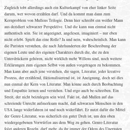
Zugleich tobt allerdings auch ein Kulturkampf von eher linker Seite
darum, wer wovon erzählen darf. Und da kommt man dann zum
Kernproblem von Mullens Trilogie. Denn hier schreibt ein weißer Mann
aus dezidiert schwarzer Perspektive. Und die kann nun einmal nicht
authentisch sein. Sie ist angeeignet, angelesen, imaginiert – nur eben
nicht erlebt. Spielt das eine Rolle? Ja und nein, wahrscheinlich. Man kann
die Puristen verstehen, die nach Jahrhunderten der Beschreibung der
eigenen Leute und des eigenen Charakters durch die, die zu den
Unterdrückern gehören, nicht wirklich mehr Willens sind, noch weitere
Erklärungen zum eigenen Selbst von außen vorgetragen zu bekommen.
Man kann aber auch jene verstehen, die sagen, Literatur, jeder kreative
Prozess, der erzählend, fiktionalisierend ist, ist Aneignung, doch sei dies
nun einmal der Kern von Literatur. Man könne auch durch Beobachtung
und Empathie lernen und verstehen. Und ergo auch be-schreiben. Ein
Streit, der nicht beizulegen sein wird. Fakt ist, daß Mullen auf das
schreiende Unrecht aufmerksam macht, daß schwarzen Menschen in den
USA lange widerfahren ist und noch widerfährt. Er nutzt dafür die Mittel
der Genre-Literatur, was sicherlich ein guter Dreh ist, um den oben
wiedergegebenen Vorwürfen aus dem Weg zu gehen. Genre-Literatur
folgt anderen Regeln, darf mehr, da ihr immer der Odem des Unernsten