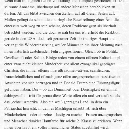
wenn man im eigenen Leben vollständig und komplett gescheitert ist. Die
seltsame Annahme, überhaupt auf andere Menschen herabblicken zu
dürfen. All das blitzt zwischen den Zeilen, auf all diesen Seiten auf.
Mullen gelingt da schon die eindringliche Beschreibung einer Ära, die
einerseits weit weg zu sein scheint, deren Probleme gern als überholt
betrachtet werden, und die doch so nah bei uns ist, erhebt die Reaktion,
gerade in den USA, doch seit geraumer Zeit ihr trauriges Haupt und
verlangt die Wiedereinsetzung weißer Männer in die ihrer Meinung nach
ihnen natürlich zustehenden Führungspositionen. Gleich ob in Politik,
Gesellschaft oder Kultur. Einige reden von einem offenen Kulturkampf
einer zwar nicht kleinen Minderheit vor allem evangelikal geprägter
Christen, die immer offener ihre ultrakonservativen, sexistischen,
frauenfeindlichen und oftmals ganz offen ausgesprochenen rassistischen
Ansichten vor sich hertragen und in Donald Trump eine Führungsfigur
gefunden haben. Der – ob aus Dummheit oder Dreistigkeit sei einmal
dahingestellt – tritt für genau diese Werte offen ein und verkauft sie als
das „echte“ Amerika. Also ein weiß geprägtes Land, in dem ein
Patriarchat herrscht, in dem es Mächtigen erlaubt ist, sich über
Minderheiten – oder einzelne – lustig zu machen, Frauen anzugrapschen
und Menschen dunkler Hautfarbe für solche 2. Klasse zu erklären. Wenn
ihnen überhaupt ein voller menschlicher Status zugebilligt wird.