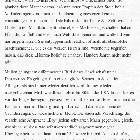
glauben diese Männer daran, daß nur steter Tropfen den Stein höhlt,
Veränderungen von innen und in einem angemessenen Tempo
vonstattengehen müssen. Und sie haben sich im Laufe der Zeit, was auch
für den toten Mr. Bishop galt, eine eigene Machtbasis geschaffen, haben
Pfründe, Einfluß und eben auch Wohlstand generiert und wollen davon
nur ungern lassen. Sie entpuppen sich letztlich oftmals als ebensolche
Machtmenschen, wie es die weißen Herren sind, welche nie begriffen
haben, daß diese „Herren-Rolle“ seit nahezu Hundert Jahren nicht mehr
gilt.
Mullen gelingt ein differenziertes Bild dieser Gesellschaft unter
Dauerstress. Es gelingen ihm eindringliche Szenen, in denen der
Alltagsrassismus immer wieder deutlich wird, immer wieder
nachvollziehbar wird, wie dieses Leben im Süden der USA in den Jahren
vor der Bürgerbewegung gewesen sein muß, deren Entstehen in allen drei
Bänden immer im Hintergrund spürbar ist und damit auch eine der
Grundierungen der Geschichte(n) bleibt. Die dauernde Verachtung, die
verächtliche Ansprache „Boy“ jedem schwarzen Mann gegenüber, gleich,
wie alt er ist, diese wie selbstverständlich angenommen eigene
Überlegenheit, selbst dann noch auf Schwarze hinabblicken zu dürfen,