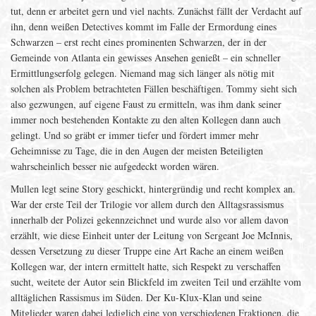
tut, denn er arbeitet gern und viel nachts. Zunächst fällt der Verdacht auf
ihn, denn weißen Detectives kommt im Falle der Ermordung eines
Schwarzen – erst recht eines prominenten Schwarzen, der in der
Gemeinde von Atlanta ein gewisses Ansehen genießt – ein schneller
Ermittlungserfolg gelegen. Niemand mag sich länger als nötig mit
solchen als Problem betrachteten Fällen beschäftigen. Tommy sieht sich
also gezwungen, auf eigene Faust zu ermitteln, was ihm dank seiner
immer noch bestehenden Kontakte zu den alten Kollegen dann auch
gelingt. Und so gräbt er immer tiefer und fördert immer mehr
Geheimnisse zu Tage, die in den Augen der meisten Beteiligten
wahrscheinlich besser nie aufgedeckt worden wären.
Mullen legt seine Story geschickt, hintergründig und recht komplex an.
War der erste Teil der Trilogie vor allem durch den Alltagsrassismus
innerhalb der Polizei gekennzeichnet und wurde also vor allem davon
erzählt, wie diese Einheit unter der Leitung von Sergeant Joe McInnis,
dessen Versetzung zu dieser Truppe eine Art Rache an einem weißen
Kollegen war, der intern ermittelt hatte, sich Respekt zu verschaffen
sucht, weitete der Autor sein Blickfeld im zweiten Teil und erzählte vom
alltäglichen Rassismus im Süden. Der Ku-Klux-Klan und seine
Mitglieder waren dabei lediglich eine von verschiedenen Fraktionen, die