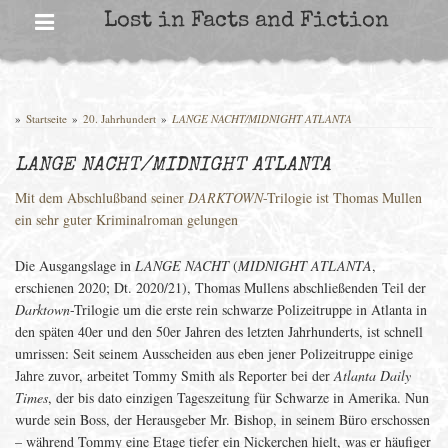
Skip
Lost in Facts and Fiction
to
content
»
Startseite
»
20. Jahrhundert
»
LANGE NACHT/MIDNIGHT ATLANTA
LANGE NACHT/MIDNIGHT ATLANTA
Mit dem Abschlußband seiner
DARKTOWN
-Trilogie ist Thomas Mullen
ein sehr guter Kriminalroman gelungen
Die Ausgangslage in
LANGE NACHT
(
MIDNIGHT ATLANTA
,
erschienen 2020; Dt. 2020/21), Thomas Mullens abschließenden Teil der
Darktown
-Trilogie um die erste rein schwarze Polizeitruppe in Atlanta in
den späten 40er und den 50er Jahren des letzten Jahrhunderts, ist schnell
umrissen: Seit seinem Ausscheiden aus eben jener Polizeitruppe einige
Jahre zuvor, arbeitet Tommy Smith als Reporter bei der
Atlanta Daily
Times
, der bis dato einzigen Tageszeitung für Schwarze in Amerika. Nun
wurde sein Boss, der Herausgeber Mr. Bishop, in seinem Büro erschossen
– während Tommy eine Etage tiefer ein Nickerchen hielt, was er häufiger