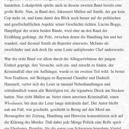
handelten. Lokalpolitik spielte auch in diesem zweiten Band bereits eine
große Rolle. Nun, in Band drei, fokussiert Mullen auf Smith, der gar kein
Cop mehr ist, und kann damit den Blick noch besser auf die politischen
und gesellschaftlichen Aspekte seiner Geschichte richten. Lucius Boggs,
Hauptfigur der ersten beiden Bände, wird eher an den Rand der
Erzählung gedrängt, die Pole, zwischen denen die Handlung hin und her
wandert, sind diesmal Smith als Reporter einerseits, McInnis als
zweifelnder und sich doch für seine Leute aufopfernder Chef andererseits.
War der erste Band vor allem durch die Alltagserlebnisse der jungen
Einheit geprägt, ihre Versuche, sich ein- und zurecht zu finden, der
Kriminalfall eher ein Aufhänger, wurde es im zweiten Teil wild. In bester
Noir-Tradition, mit Bezügen zu Raymond Chandler und Dashiell
Hammett, verlor sich der Leser in tausend Nebenhandlungen und
schlußendlich waren alle Beteiligten tot, die irgendwie Dreck am Stecken
hatten. Nun zieht Mullen an, bietet einen astreinen Kriminalfall, einen
Whodunnit
, bei dem der Leser lange miträtseln darf. Der Autor bleibt
nah am Fall, was geschieht, geschieht in Bezug auf den Mord am
Herausgeber der Zeitung, Handlung und Hinweise konzentrieren sich auf
die Klärung des Mordes. Daß dabei jede Menge Politik eine Rolle spielt –
ein Ehedrama, Projekte, für die ganze von Schwarzen bewohnte Viertel