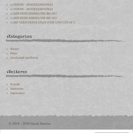
in
FEINDE – HOSTILES/HOSTILES
in
FEINDE – HOSTILES/HOSTILES
in
DER WEITE HIMMEL/THE BIG SKY
in
DER WEITE HIMMEL/THE BIG SKY
in
DIE VERSUNKENE STADT Z/THE LOST CITY OF Z
:Kategorien
Bücher
Filme
Gesellschaft und Politik
:Weiteres
Kontakt
Impressum
Datenschutz
© 2014 - 2026 Gavin Armour