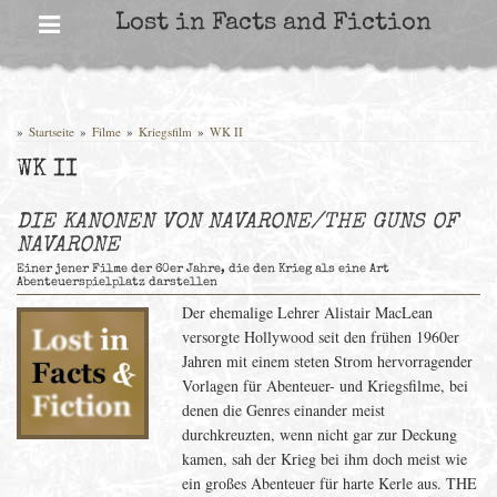
Skip
Lost in Facts and Fiction
to
content
»
Startseite
»
Filme
»
Kriegsfilm
»
WK II
WK II
DIE KANONEN VON NAVARONE/THE GUNS OF
NAVARONE
Einer jener Filme der 60er Jahre, die den Krieg als eine Art
Abenteuerspielplatz darstellen
Der ehemalige Lehrer Alistair MacLean
versorgte Hollywood seit den frühen 1960er
Jahren mit einem steten Strom hervorragender
Vorlagen für Abenteuer- und Kriegsfilme, bei
denen die Genres einander meist
durchkreuzten, wenn nicht gar zur Deckung
kamen, sah der Krieg bei ihm doch meist wie
ein großes Abenteuer für harte Kerle aus. THE