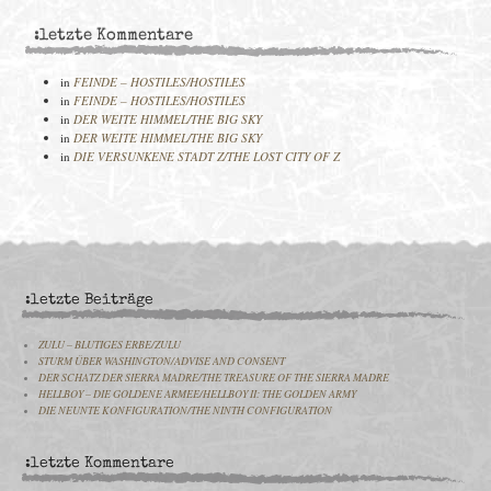
:letzte Kommentare
in
FEINDE – HOSTILES/HOSTILES
in
FEINDE – HOSTILES/HOSTILES
in
DER WEITE HIMMEL/THE BIG SKY
in
DER WEITE HIMMEL/THE BIG SKY
in
DIE VERSUNKENE STADT Z/THE LOST CITY OF Z
:letzte Beiträge
ZULU – BLUTIGES ERBE/ZULU
STURM ÜBER WASHINGTON/ADVISE AND CONSENT
DER SCHATZ DER SIERRA MADRE/THE TREASURE OF THE SIERRA MADRE
HELLBOY – DIE GOLDENE ARMEE/HELLBOY II: THE GOLDEN ARMY
DIE NEUNTE KONFIGURATION/THE NINTH CONFIGURATION
:letzte Kommentare