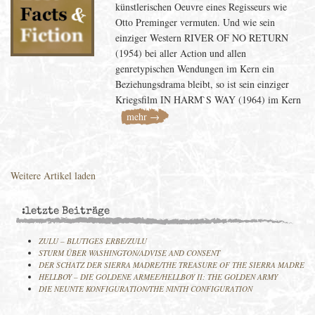
künstlerischen Oeuvre eines Regisseurs wie
Otto Preminger vermuten. Und wie sein
einziger Western RIVER OF NO RETURN
(1954) bei aller Action und allen
genretypischen Wendungen im Kern ein
Beziehungsdrama bleibt, so ist sein einziger
Kriegsfilm IN HARM`S WAY (1964) im Kern
mehr →
Weitere Artikel laden
:letzte Beiträge
ZULU – BLUTIGES ERBE/ZULU
STURM ÜBER WASHINGTON/ADVISE AND CONSENT
DER SCHATZ DER SIERRA MADRE/THE TREASURE OF THE SIERRA MADRE
HELLBOY – DIE GOLDENE ARMEE/HELLBOY II: THE GOLDEN ARMY
DIE NEUNTE KONFIGURATION/THE NINTH CONFIGURATION