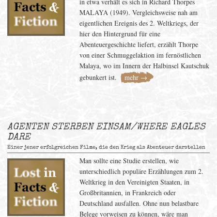
in etwa verhält es sich in Richard Thorpes
MALAYA (1949). Vergleichsweise nah am
eigentlichen Ereignis des 2. Weltkriegs, der
hier den Hintergrund für eine
Abenteuergeschichte liefert, erzählt Thorpe
von einer Schmuggelaktion im fernöstlichen
Malaya, wo im Innern der Halbinsel Kautschuk
gebunkert ist.
mehr →
AGENTEN STERBEN EINSAM/WHERE EAGLES
DARE
Einer jener erfolgreichen Filme, die den Krieg als Abenteuer darstellen
Man sollte eine Studie erstellen, wie
unterschiedlich populäre Erzählungen zum 2.
Weltkrieg in den Vereinigten Staaten, in
Großbritannien, in Frankreich oder
Deutschland ausfallen. Ohne nun belastbare
Belege vorweisen zu können, wäre man