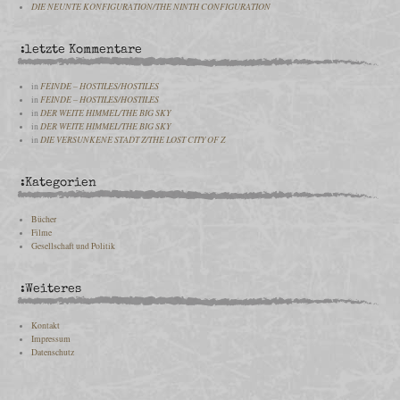
DIE NEUNTE KONFIGURATION/THE NINTH CONFIGURATION
:letzte Kommentare
in
FEINDE – HOSTILES/HOSTILES
in
FEINDE – HOSTILES/HOSTILES
in
DER WEITE HIMMEL/THE BIG SKY
in
DER WEITE HIMMEL/THE BIG SKY
in
DIE VERSUNKENE STADT Z/THE LOST CITY OF Z
:Kategorien
Bücher
Filme
Gesellschaft und Politik
:Weiteres
Kontakt
Impressum
Datenschutz