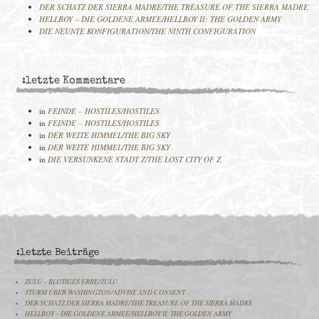
DER SCHATZ DER SIERRA MADRE/THE TREASURE OF THE SIERRA MADRE
HELLBOY – DIE GOLDENE ARMEE/HELLBOY II: THE GOLDEN ARMY
DIE NEUNTE KONFIGURATION/THE NINTH CONFIGURATION
:letzte Kommentare
in
FEINDE – HOSTILES/HOSTILES
in
FEINDE – HOSTILES/HOSTILES
in
DER WEITE HIMMEL/THE BIG SKY
in
DER WEITE HIMMEL/THE BIG SKY
in
DIE VERSUNKENE STADT Z/THE LOST CITY OF Z
:letzte Beiträge
ZULU – BLUTIGES ERBE/ZULU
STURM ÜBER WASHINGTON/ADVISE AND CONSENT
DER SCHATZ DER SIERRA MADRE/THE TREASURE OF THE SIERRA MADRE
HELLBOY – DIE GOLDENE ARMEE/HELLBOY II: THE GOLDEN ARMY