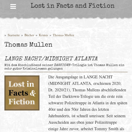
Skip
Lost in Facts and Fiction
to
content
»
Startseite
»
Bücher
»
Krimis
»
Thomas Mullen
Thomas Mullen
LANGE NACHT/MIDNIGHT ATLANTA
Mit dem Abschlußband seiner
DARKTOWN
-Trilogie ist Thomas Mullen ein
sehr guter Kriminalroman gelungen
Die Ausgangslage in LANGE NACHT
(MIDNIGHT ATLANTA, erschienen 2020;
Dt. 2020/21), Thomas Mullens abschließenden
Teil der Darktown-Trilogie um die erste rein
schwarze Polizeitruppe in Atlanta in den späten
40er und den 50er Jahren des letzten
Jahrhunderts, ist schnell umrissen: Seit seinem
Ausscheiden aus eben jener Polizeitruppe
einige Jahre zuvor, arbeitet Tommy Smith als