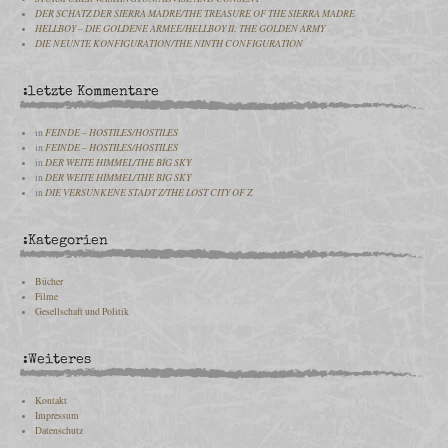
DER SCHATZ DER SIERRA MADRE/THE TREASURE OF THE SIERRA MADRE
HELLBOY – DIE GOLDENE ARMEE/HELLBOY II: THE GOLDEN ARMY
DIE NEUNTE KONFIGURATION/THE NINTH CONFIGURATION
:letzte Kommentare
in
FEINDE – HOSTILES/HOSTILES
in
FEINDE – HOSTILES/HOSTILES
in
DER WEITE HIMMEL/THE BIG SKY
in
DER WEITE HIMMEL/THE BIG SKY
in
DIE VERSUNKENE STADT Z/THE LOST CITY OF Z
:Kategorien
Bücher
Filme
Gesellschaft und Politik
:Weiteres
Kontakt
Impressum
Datenschutz