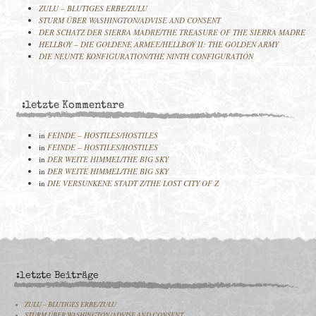
ZULU – BLUTIGES ERBE/ZULU
STURM ÜBER WASHINGTON/ADVISE AND CONSENT
DER SCHATZ DER SIERRA MADRE/THE TREASURE OF THE SIERRA MADRE
HELLBOY – DIE GOLDENE ARMEE/HELLBOY II: THE GOLDEN ARMY
DIE NEUNTE KONFIGURATION/THE NINTH CONFIGURATION
:letzte Kommentare
in
FEINDE – HOSTILES/HOSTILES
in
FEINDE – HOSTILES/HOSTILES
in
DER WEITE HIMMEL/THE BIG SKY
in
DER WEITE HIMMEL/THE BIG SKY
in
DIE VERSUNKENE STADT Z/THE LOST CITY OF Z
:letzte Beiträge
ZULU – BLUTIGES ERBE/ZULU
STURM ÜBER WASHINGTON/ADVISE AND CONSENT