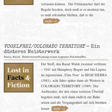
verlassen können. Der Filmemacher darf die
Regeln brechen, doch muß er es moderat tun,
es muß erkennbar bleiben, daß er die
mehr →
VOGELFREI/COLORADO TERRITORY
– Ein
düsteres Meisterwerk
Raoul Walsh´ Westernverfilmung eines eigenen Noirstoffes
Der Stoff, den Raoul Walsh zweimal verfilmte
– 1941 mit Humphrey Bogart und Ida Lupino
als lupenreinen ‚Film Noir‘ in HIGH SIERRA
(1941), acht Jahre später dann als Western in
COLORADO TERRITORY (1949): Der
Ausbrecher, der den einen weiteren Überfall
begehen muß, sich dann endlich zur Ruhe
setzen und die Vergangenheit auf sich beruhen
lassen
mehr →