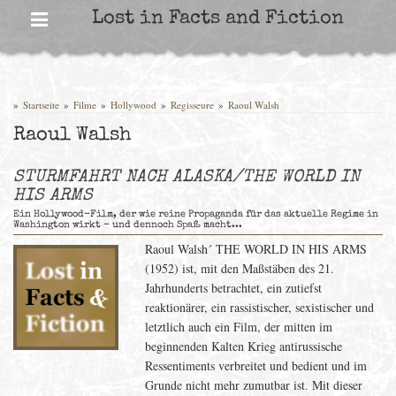
Skip
Lost in Facts and Fiction
to
content
»
Startseite
»
Filme
»
Hollywood
»
Regisseure
»
Raoul Walsh
Raoul Walsh
STURMFAHRT NACH ALASKA/THE WORLD IN
HIS ARMS
Ein Hollywood-Film, der wie reine Propaganda für das aktuelle Regime in
Washington wirkt - und dennoch Spaß macht...
Raoul Walsh´ THE WORLD IN HIS ARMS
(1952) ist, mit den Maßstäben des 21.
Jahrhunderts betrachtet, ein zutiefst
reaktionärer, ein rassistischer, sexistischer und
letztlich auch ein Film, der mitten im
beginnenden Kalten Krieg antirussische
Ressentiments verbreitet und bedient und im
Grunde nicht mehr zumutbar ist. Mit dieser