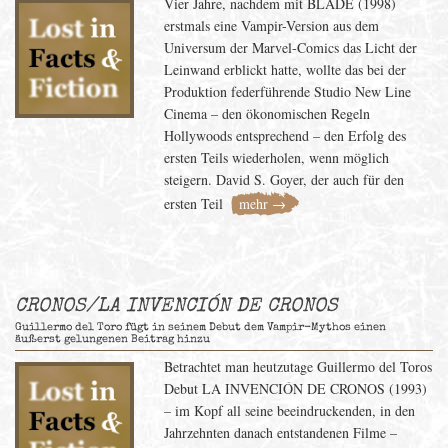
Vier Jahre, nachdem mit BLADE (1998)
erstmals eine Vampir-Version aus dem
Universum der Marvel-Comics das Licht der
Leinwand erblickt hatte, wollte das bei der
Produktion federführende Studio New Line
Cinema – den ökonomischen Regeln
Hollywoods entsprechend – den Erfolg des
ersten Teils wiederholen, wenn möglich
steigern. David S. Goyer, der auch für den
ersten Teil
mehr →
CRONOS/LA INVENCIÓN DE CRONOS
Guillermo del Toro fügt in seinem Debut dem Vampir-Mythos einen
äußerst gelungenen Beitrag hinzu
Betrachtet man heutzutage Guillermo del Toros
Debut LA INVENCIÓN DE CRONOS (1993)
– im Kopf all seine beeindruckenden, in den
Jahrzehnten danach entstandenen Filme –