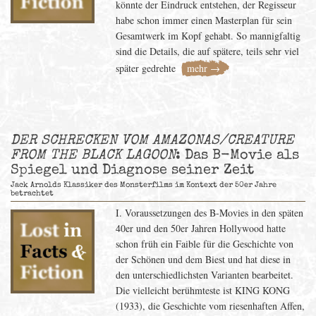
könnte der Eindruck entstehen, der Regisseur
habe schon immer einen Masterplan für sein
Gesamtwerk im Kopf gehabt. So mannigfaltig
sind die Details, die auf spätere, teils sehr viel
später gedrehte
mehr →
DER SCHRECKEN VOM AMAZONAS/CREATURE
FROM THE BLACK LAGOON
: Das B-Movie als
Spiegel und Diagnose seiner Zeit
Jack Arnolds Klassiker des Monsterfilms im Kontext der 50er Jahre
betrachtet
I. Voraussetzungen des B-Movies in den späten
40er und den 50er Jahren Hollywood hatte
schon früh ein Faible für die Geschichte von
der Schönen und dem Biest und hat diese in
den unterschiedlichsten Varianten bearbeitet.
Die vielleicht berühmteste ist KING KONG
(1933), die Geschichte vom riesenhaften Affen,