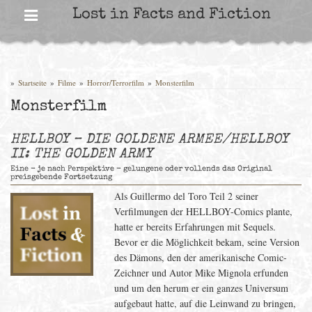
Skip
Lost in Facts and Fiction
to
content
»
Startseite
»
Filme
»
Horror/Terrorfilm
»
Monsterfilm
Monsterfilm
HELLBOY – DIE GOLDENE ARMEE/HELLBOY
II: THE GOLDEN ARMY
Eine - je nach Perspektive - gelungene oder vollends das Original
preisgebende Fortsetzung
Als Guillermo del Toro Teil 2 seiner
Verfilmungen der HELLBOY-Comics plante,
hatte er bereits Erfahrungen mit Sequels.
Bevor er die Möglichkeit bekam, seine Version
des Dämons, den der amerikanische Comic-
Zeichner und Autor Mike Mignola erfunden
und um den herum er ein ganzes Universum
aufgebaut hatte, auf die Leinwand zu bringen,