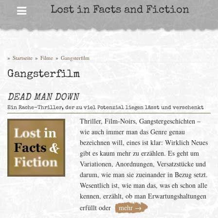
Skip
Lost in Facts and Fiction
to
content
»
Startseite
»
Filme
»
Gangsterfilm
Gangsterfilm
DEAD MAN DOWN
Ein Rache-Thriller, der zu viel Potenzial liegen lässt und verschenkt
Thriller, Film-Noirs, Gangstergeschichten –
wie auch immer man das Genre genau
bezeichnen will, eines ist klar: Wirklich Neues
gibt es kaum mehr zu erzählen. Es geht um
Variationen, Anordnungen, Versatzstücke und
darum, wie man sie zueinander in Bezug setzt.
Wesentlich ist, wie man das, was eh schon alle
kennen, erzählt, ob man Erwartungshaltungen
erfüllt oder
mehr →