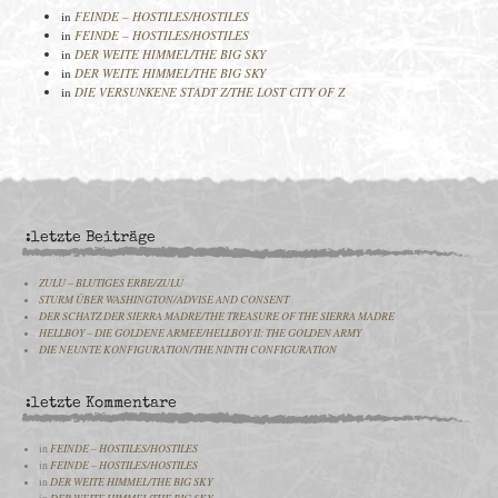
in
FEINDE – HOSTILES/HOSTILES
in
FEINDE – HOSTILES/HOSTILES
in
DER WEITE HIMMEL/THE BIG SKY
in
DER WEITE HIMMEL/THE BIG SKY
in
DIE VERSUNKENE STADT Z/THE LOST CITY OF Z
:letzte Beiträge
ZULU – BLUTIGES ERBE/ZULU
STURM ÜBER WASHINGTON/ADVISE AND CONSENT
DER SCHATZ DER SIERRA MADRE/THE TREASURE OF THE SIERRA MADRE
HELLBOY – DIE GOLDENE ARMEE/HELLBOY II: THE GOLDEN ARMY
DIE NEUNTE KONFIGURATION/THE NINTH CONFIGURATION
:letzte Kommentare
in
FEINDE – HOSTILES/HOSTILES
in
FEINDE – HOSTILES/HOSTILES
in
DER WEITE HIMMEL/THE BIG SKY