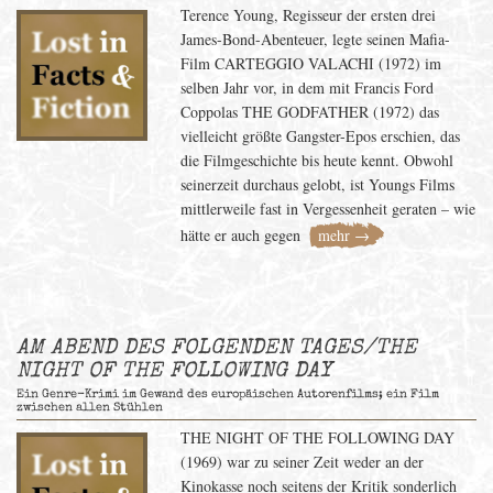
Terence Young, Regisseur der ersten drei
James-Bond-Abenteuer, legte seinen Mafia-
Film CARTEGGIO VALACHI (1972) im
selben Jahr vor, in dem mit Francis Ford
Coppolas THE GODFATHER (1972) das
vielleicht größte Gangster-Epos erschien, das
die Filmgeschichte bis heute kennt. Obwohl
seinerzeit durchaus gelobt, ist Youngs Films
mittlerweile fast in Vergessenheit geraten – wie
hätte er auch gegen
mehr →
AM ABEND DES FOLGENDEN TAGES/THE
NIGHT OF THE FOLLOWING DAY
Ein Genre-Krimi im Gewand des europäischen Autorenfilms; ein Film
zwischen allen Stühlen
THE NIGHT OF THE FOLLOWING DAY
(1969) war zu seiner Zeit weder an der
Kinokasse noch seitens der Kritik sonderlich