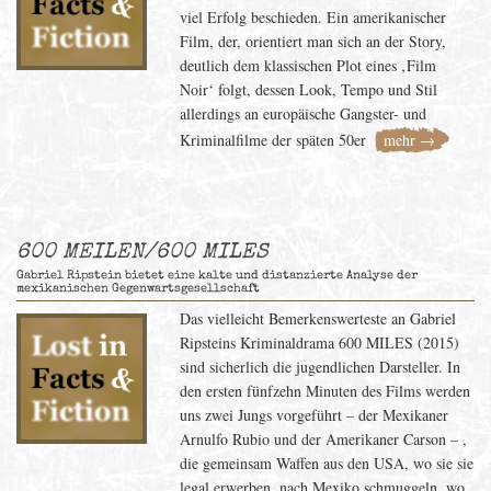
viel Erfolg beschieden. Ein amerikanischer
Film, der, orientiert man sich an der Story,
deutlich dem klassischen Plot eines ‚Film
Noir‘ folgt, dessen Look, Tempo und Stil
allerdings an europäische Gangster- und
Kriminalfilme der späten 50er
mehr →
600 MEILEN/600 MILES
Gabriel Ripstein bietet eine kalte und distanzierte Analyse der
mexikanischen Gegenwartsgesellschaft
Das vielleicht Bemerkenswerteste an Gabriel
Ripsteins Kriminaldrama 600 MILES (2015)
sind sicherlich die jugendlichen Darsteller. In
den ersten fünfzehn Minuten des Films werden
uns zwei Jungs vorgeführt – der Mexikaner
Arnulfo Rubio und der Amerikaner Carson – ,
die gemeinsam Waffen aus den USA, wo sie sie
legal erwerben, nach Mexiko schmuggeln, wo