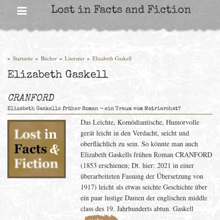
Skip
Lost in Facts and Fiction
to
content
»
Startseite
»
Bücher
»
Literatur
»
Elizabeth Gaskell
Elizabeth Gaskell
CRANFORD
Elizabeth Gaskells früher Roman - ein Traum vom Matriarchat?
Das Leichte, Komödiantische, Humorvolle
gerät leicht in den Verdacht, seicht und
oberflächlich zu sein. So könnte man auch
Elizabeth Gaskells frühen Roman CRANFORD
(1853 erschienen; Dt. hier: 2021 in einer
überarbeiteten Fassung der Übersetzung von
1917) leicht als etwas seichte Geschichte über
ein paar lustige Damen der englischen middle
class des 19. Jahrhunderts abtun. Gaskell