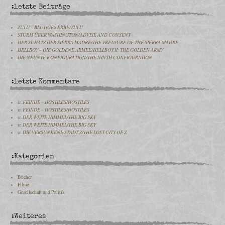
:letzte Beiträge
ZULU – BLUTIGES ERBE/ZULU
STURM ÜBER WASHINGTON/ADVISE AND CONSENT
DER SCHATZ DER SIERRA MADRE/THE TREASURE OF THE SIERRA MADRE
HELLBOY – DIE GOLDENE ARMEE/HELLBOY II: THE GOLDEN ARMY
DIE NEUNTE KONFIGURATION/THE NINTH CONFIGURATION
:letzte Kommentare
in
FEINDE – HOSTILES/HOSTILES
in
FEINDE – HOSTILES/HOSTILES
in
DER WEITE HIMMEL/THE BIG SKY
in
DER WEITE HIMMEL/THE BIG SKY
in
DIE VERSUNKENE STADT Z/THE LOST CITY OF Z
:Kategorien
Bücher
Filme
Gesellschaft und Politik
:Weiteres