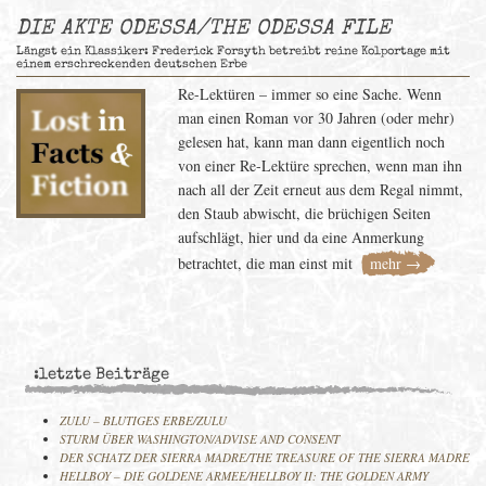
DIE AKTE ODESSA/THE ODESSA FILE
Längst ein Klassiker: Frederick Forsyth betreibt reine Kolportage mit
einem erschreckenden deutschen Erbe
Re-Lektüren – immer so eine Sache. Wenn
man einen Roman vor 30 Jahren (oder mehr)
gelesen hat, kann man dann eigentlich noch
von einer Re-Lektüre sprechen, wenn man ihn
nach all der Zeit erneut aus dem Regal nimmt,
den Staub abwischt, die brüchigen Seiten
aufschlägt, hier und da eine Anmerkung
betrachtet, die man einst mit
mehr →
:letzte Beiträge
ZULU – BLUTIGES ERBE/ZULU
STURM ÜBER WASHINGTON/ADVISE AND CONSENT
DER SCHATZ DER SIERRA MADRE/THE TREASURE OF THE SIERRA MADRE
HELLBOY – DIE GOLDENE ARMEE/HELLBOY II: THE GOLDEN ARMY