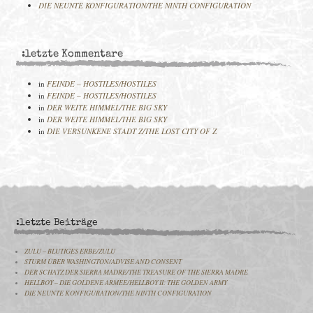
DIE NEUNTE KONFIGURATION/THE NINTH CONFIGURATION
:letzte Kommentare
in
FEINDE – HOSTILES/HOSTILES
in
FEINDE – HOSTILES/HOSTILES
in
DER WEITE HIMMEL/THE BIG SKY
in
DER WEITE HIMMEL/THE BIG SKY
in
DIE VERSUNKENE STADT Z/THE LOST CITY OF Z
:letzte Beiträge
ZULU – BLUTIGES ERBE/ZULU
STURM ÜBER WASHINGTON/ADVISE AND CONSENT
DER SCHATZ DER SIERRA MADRE/THE TREASURE OF THE SIERRA MADRE
HELLBOY – DIE GOLDENE ARMEE/HELLBOY II: THE GOLDEN ARMY
DIE NEUNTE KONFIGURATION/THE NINTH CONFIGURATION