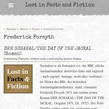
Skip
Lost in Facts and Fiction
to
content
»
Startseite
»
Bücher
»
Krimis
»
Frederick Forsyth
Frederick Forsyth
DER SCHAKAL/THE DAY OF THE JACKAL
(Roman)
Frederick Forsyth´ erster und, vielleicht, bester Roman
Nachdem er als Journalist u.a. der BBC etliche
Auslandseinsätze absolviert hatte und zugleich
– nach eigener Aussage, wohl aber verifiziert –
im Dienst des MI6, des britischen
Auslandsgeheimdienstes, stand, reüssierte
Frederick Forsyth 1971 mit seinem ersten
Roman DER SCHAKAL (THE DAY OF THE
JACKAL, Original 1971, Dt. 1972). Der Polit-
Thriller schlug sofort ein, avancierte zum