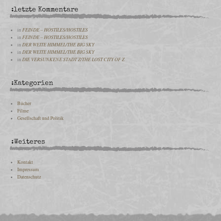
:letzte Kommentare
in
FEINDE – HOSTILES/HOSTILES
in
FEINDE – HOSTILES/HOSTILES
in
DER WEITE HIMMEL/THE BIG SKY
in
DER WEITE HIMMEL/THE BIG SKY
in
DIE VERSUNKENE STADT Z/THE LOST CITY OF Z
:Kategorien
Bücher
Filme
Gesellschaft und Politik
:Weiteres
Kontakt
Impressum
Datenschutz