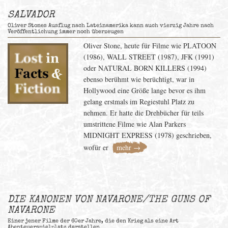
SALVADOR
Oliver Stones Ausflug nach Lateinamerika kann auch vierzig Jahre nach
Veröffentlichung immer noch überzeugen
Oliver Stone, heute für Filme wie PLATOON
(1986), WALL STREET (1987), JFK (1991)
oder NATURAL BORN KILLERS (1994)
ebenso berühmt wie berüchtigt, war in
Hollywood eine Größe lange bevor es ihm
gelang erstmals im Regiestuhl Platz zu
nehmen. Er hatte die Drehbücher für teils
umstrittene Filme wie Alan Parkers
MIDNIGHT EXPRESS (1978) geschrieben,
wofür er
mehr →
DIE KANONEN VON NAVARONE/THE GUNS OF
NAVARONE
Einer jener Filme der 60er Jahre, die den Krieg als eine Art
Abenteuerspielplatz darstellen