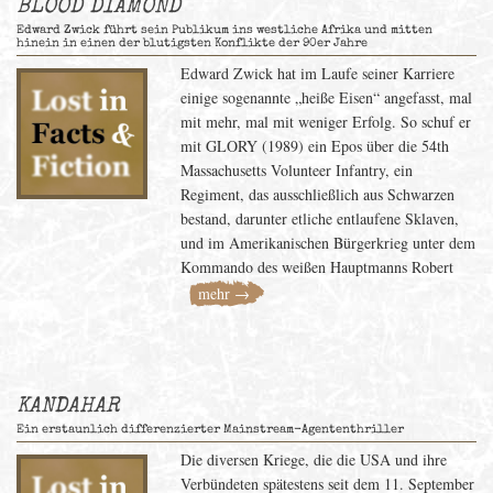
BLOOD DIAMOND
Edward Zwick führt sein Publikum ins westliche Afrika und mitten
hinein in einen der blutigsten Konflikte der 90er Jahre
Edward Zwick hat im Laufe seiner Karriere
einige sogenannte „heiße Eisen“ angefasst, mal
mit mehr, mal mit weniger Erfolg. So schuf er
mit GLORY (1989) ein Epos über die 54th
Massachusetts Volunteer Infantry, ein
Regiment, das ausschließlich aus Schwarzen
bestand, darunter etliche entlaufene Sklaven,
und im Amerikanischen Bürgerkrieg unter dem
Kommando des weißen Hauptmanns Robert
mehr →
KANDAHAR
Ein erstaunlich differenzierter Mainstream-Agententhriller
Die diversen Kriege, die die USA und ihre
Verbündeten spätestens seit dem 11. September