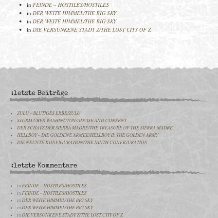
in
FEINDE – HOSTILES/HOSTILES
in
DER WEITE HIMMEL/THE BIG SKY
in
DER WEITE HIMMEL/THE BIG SKY
in
DIE VERSUNKENE STADT Z/THE LOST CITY OF Z
:letzte Beiträge
ZULU – BLUTIGES ERBE/ZULU
STURM ÜBER WASHINGTON/ADVISE AND CONSENT
DER SCHATZ DER SIERRA MADRE/THE TREASURE OF THE SIERRA MADRE
HELLBOY – DIE GOLDENE ARMEE/HELLBOY II: THE GOLDEN ARMY
DIE NEUNTE KONFIGURATION/THE NINTH CONFIGURATION
:letzte Kommentare
in
FEINDE – HOSTILES/HOSTILES
in
FEINDE – HOSTILES/HOSTILES
in
DER WEITE HIMMEL/THE BIG SKY
in
DER WEITE HIMMEL/THE BIG SKY
in
DIE VERSUNKENE STADT Z/THE LOST CITY OF Z