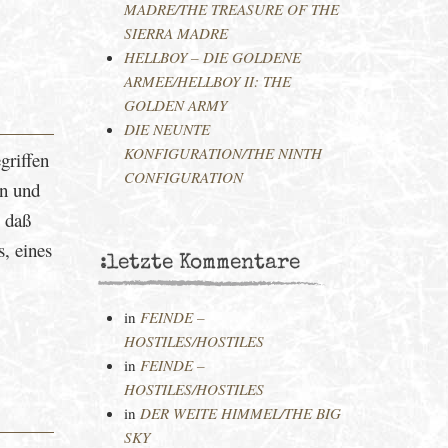
MADRE/THE TREASURE OF THE
SIERRA MADRE
HELLBOY – DIE GOLDENE
ARMEE/HELLBOY II: THE
GOLDEN ARMY
DIE NEUNTE
KONFIGURATION/THE NINTH
griffen
CONFIGURATION
en und
, daß
, eines
:letzte Kommentare
in
FEINDE –
HOSTILES/HOSTILES
in
FEINDE –
HOSTILES/HOSTILES
in
DER WEITE HIMMEL/THE BIG
SKY