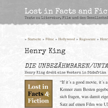
Skip
to
Lost in Facts and Fi
content
Texte zu Literatur, Film und den Gesellscha
»
Startseite
»
Filme
»
Hollywood
»
Regisseure
»
Henr
Henry King
DIE UNBEZÄHMBAREN/UNT
Henry King dreht eine Western in Südafrika
“If it´s a good movie, it´s
Kenner zum Besten gegeben 
sich fragen, was damit eige
Satz auf einen Film wie U