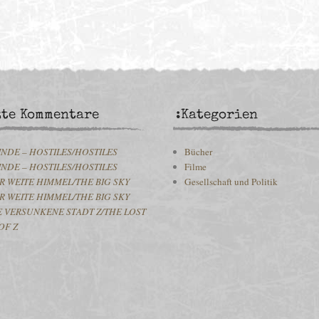
zte Kommentare
:Kategorien
INDE – HOSTILES/HOSTILES
Bücher
INDE – HOSTILES/HOSTILES
Filme
R WEITE HIMMEL/THE BIG SKY
Gesellschaft und Politik
R WEITE HIMMEL/THE BIG SKY
E VERSUNKENE STADT Z/THE LOST
OF Z