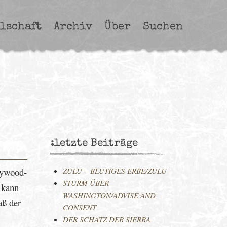
lschaft
Archiv
Über
Suchen
:letzte Beiträge
llywood-
ZULU – BLUTIGES ERBE/ZULU
STURM ÜBER
 kann
WASHINGTON/ADVISE AND
aß der
CONSENT
DER SCHATZ DER SIERRA