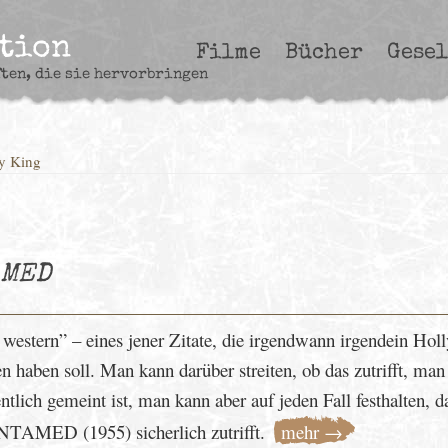
ction
Filme
Bücher
Gesel
ften, die sie hervorbringen
y King
AMED
 a western” – eines jener Zitate, die irgendwann irgendein Ho
haben soll. Man kann darüber streiten, ob das zutrifft, man
ntlich gemeint ist, man kann aber auf jeden Fall festhalten, d
NTAMED (1955) sicherlich zutrifft.
mehr →