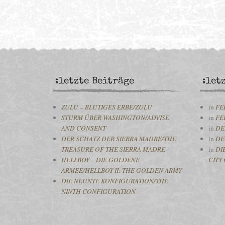
:letzte Beiträge
:let
ZULU – BLUTIGES ERBE/ZULU
in
FE
STURM ÜBER WASHINGTON/ADVISE
in
FE
AND CONSENT
in
DE
DER SCHATZ DER SIERRA MADRE/THE
in
DE
TREASURE OF THE SIERRA MADRE
in
DI
HELLBOY – DIE GOLDENE
CITY 
ARMEE/HELLBOY II: THE GOLDEN ARMY
DIE NEUNTE KONFIGURATION/THE
NINTH CONFIGURATION