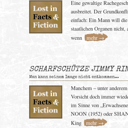
Eine gewaltige Rachegeschi
ausbreitet. Der Grundkonfli
einfach: Ein Mann will die
staatlichen Organen nicht,
wenn
mehr →
SCHARFSCHÜTZE JIMMY RI
Man kann seinem Image nicht entkommen...
Manchem – unter anderem 
Vorsicht doch immer wiede
im Sinne von „Erwachsene
NOON (1952) oder SHANE (
King
mehr →