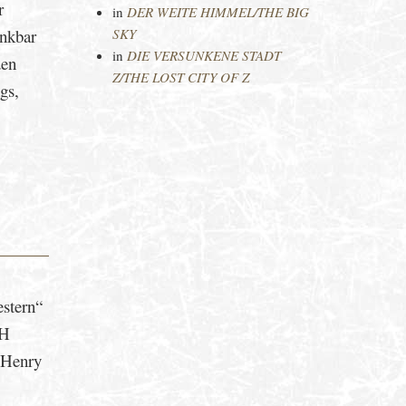
r
in
DER WEITE HIMMEL/THE BIG
enkbar
SKY
in
DIE VERSUNKENE STADT
den
Z/THE LOST CITY OF Z
gs,
estern“
GH
 Henry