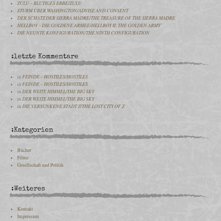
ZULU – BLUTIGES ERBE/ZULU
STURM ÜBER WASHINGTON/ADVISE AND CONSENT
DER SCHATZ DER SIERRA MADRE/THE TREASURE OF THE SIERRA MADRE
HELLBOY – DIE GOLDENE ARMEE/HELLBOY II: THE GOLDEN ARMY
DIE NEUNTE KONFIGURATION/THE NINTH CONFIGURATION
:letzte Kommentare
in
FEINDE – HOSTILES/HOSTILES
in
FEINDE – HOSTILES/HOSTILES
in
DER WEITE HIMMEL/THE BIG SKY
in
DER WEITE HIMMEL/THE BIG SKY
in
DIE VERSUNKENE STADT Z/THE LOST CITY OF Z
:Kategorien
Bücher
Filme
Gesellschaft und Politik
:Weiteres
Kontakt
Impressum