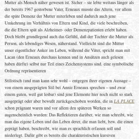
Mutter als Mensch näher gewesen ist. Sicher – sie lebte weitaus länger als
der bereits 1967 gestorbene Vater, Erneaux musste das Altern, vor allem
die späte Demenz der Mutter miterleben und dadurch auch jene
Umkehrung im Verhältnis von Eltern und Kind, die viele beschreiben,
die die Eltern spät als Alzheimer- oder Demenzpatienten erlebt haben.
Doch bleibt grundlegend auch das Gefühl, daß der Tochter die Mutter als
Person, als lebendiges Wesen, näherstand. Vielleicht sind die Mütter
unser eigentlicher Anker im Leben, während die Väter, spricht man mit
Lacan (den Erneaux durchaus kennen und in Ansätzen auch gelesen
haben dürfte) selbst nur Teil eines Zeichensystems sind. eine symbolische
Ordnung repräsentieren
Stilistisch (und man kann sehr wohl – entgegen ihrer eigenen Aussage –
von einem ausgeprägten Stil bei Annie Erneaux sprechen – und zwar
einem guten, weil gut lesbar) sind jene Elemente hier noch nicht so stark
ausgeprägt oder aber bewußt zurückgeschoben worden, die in
LA PLACE
schon prägnant waren und vor allem den späteren Werken so
augenscheinlich wurden: Das Reflektieren darüber, wie man schreibt, wie
man das eigene Leben und das Leben derer, die man liebt, bzw. die einen
geprägt haben, beschreibt, wie man es sprachlich erfassen soll und
niederlegt. Dafür gibt es bereits die charakteristischen kursiven