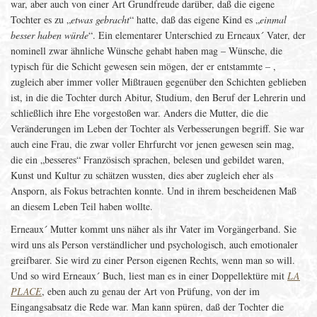
war, aber auch von einer Art Grundfreude darüber, daß die eigene
Tochter es zu „
etwas gebracht
“ hatte, daß das eigene Kind es „
einmal
besser haben würde
“. Ein elementarer Unterschied zu Erneaux´ Vater, der
nominell zwar ähnliche Wünsche gehabt haben mag – Wünsche, die
typisch für die Schicht gewesen sein mögen, der er entstammte – ,
zugleich aber immer voller Mißtrauen gegenüber den Schichten geblieben
ist, in die die Tochter durch Abitur, Studium, den Beruf der Lehrerin und
schließlich ihre Ehe vorgestoßen war. Anders die Mutter, die die
Veränderungen im Leben der Tochter als Verbesserungen begriff. Sie war
auch eine Frau, die zwar voller Ehrfurcht vor jenen gewesen sein mag,
die ein „besseres“ Französisch sprachen, belesen und gebildet waren,
Kunst und Kultur zu schätzen wussten, dies aber zugleich eher als
Ansporn, als Fokus betrachten konnte. Und in ihrem bescheidenen Maß
an diesem Leben Teil haben wollte.
Erneaux´ Mutter kommt uns näher als ihr Vater im Vorgängerband. Sie
wird uns als Person verständlicher und psychologisch, auch emotionaler
greifbarer. Sie wird zu einer Person eigenen Rechts, wenn man so will.
Und so wird Erneaux´ Buch, liest man es in einer Doppellektüre mit
LA
PLACE
, eben auch zu genau der Art von Prüfung, von der im
Eingangsabsatz die Rede war. Man kann spüren, daß der Tochter die