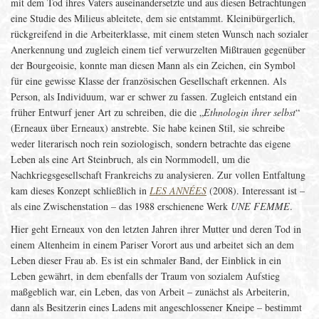
mit dem Tod ihres Vaters auseinandersetzte und aus diesen Betrachtungen
eine Studie des Milieus ableitete, dem sie entstammt. Kleinibürgerlich,
rückgreifend in die Arbeiterklasse, mit einem steten Wunsch nach sozialer
Anerkennung und zugleich einem tief verwurzelten Mißtrauen gegenüber
der Bourgeoisie, konnte man diesen Mann als ein Zeichen, ein Symbol
für eine gewisse Klasse der französischen Gesellschaft erkennen. Als
Person, als Individuum, war er schwer zu fassen. Zugleich entstand ein
früher Entwurf jener Art zu schreiben, die die „
Ethnologin ihrer selbst
“
(Erneaux über Erneaux) anstrebte. Sie habe keinen Stil, sie schreibe
weder literarisch noch rein soziologisch, sondern betrachte das eigene
Leben als eine Art Steinbruch, als ein Normmodell, um die
Nachkriegsgesellschaft Frankreichs zu analysieren. Zur vollen Entfaltung
kam dieses Konzept schließlich in
LES ANNÉES
(2008). Interessant ist –
als eine Zwischenstation – das 1988 erschienene Werk
UNE FEMME
.
Hier geht Erneaux von den letzten Jahren ihrer Mutter und deren Tod in
einem Altenheim in einem Pariser Vorort aus und arbeitet sich an dem
Leben dieser Frau ab. Es ist ein schmaler Band, der Einblick in ein
Leben gewährt, in dem ebenfalls der Traum von sozialem Aufstieg
maßgeblich war, ein Leben, das von Arbeit – zunächst als Arbeiterin,
dann als Besitzerin eines Ladens mit angeschlossener Kneipe – bestimmt