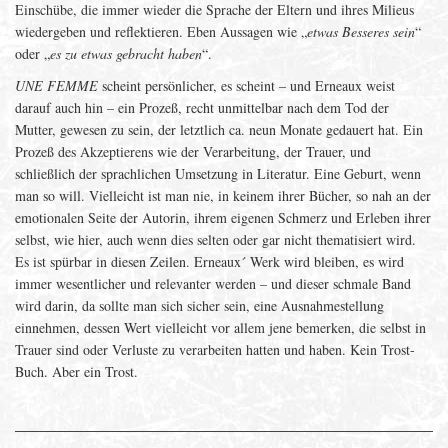
Einschübe, die immer wieder die Sprache der Eltern und ihres Milieus
wiedergeben und reflektieren. Eben Aussagen wie „
etwas Besseres sein
“
oder „
es zu etwas gebracht haben
“.
UNE FEMME
scheint persönlicher, es scheint – und Erneaux weist
darauf auch hin – ein Prozeß, recht unmittelbar nach dem Tod der
Mutter, gewesen zu sein, der letztlich ca. neun Monate gedauert hat. Ein
Prozeß des Akzeptierens wie der Verarbeitung, der Trauer, und
schließlich der sprachlichen Umsetzung in Literatur. Eine Geburt, wenn
man so will. Vielleicht ist man nie, in keinem ihrer Bücher, so nah an der
emotionalen Seite der Autorin, ihrem eigenen Schmerz und Erleben ihrer
selbst, wie hier, auch wenn dies selten oder gar nicht thematisiert wird.
Es ist spürbar in diesen Zeilen. Erneaux´ Werk wird bleiben, es wird
immer wesentlicher und relevanter werden – und dieser schmale Band
wird darin, da sollte man sich sicher sein, eine Ausnahmestellung
einnehmen, dessen Wert vielleicht vor allem jene bemerken, die selbst in
Trauer sind oder Verluste zu verarbeiten hatten und haben. Kein Trost-
Buch. Aber ein Trost.