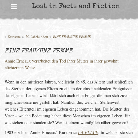
Skip
Lost in Facts and Fiction
to
content
»
Startseite
»
20. Jahrhundert
»
EINE FRAU/UNE FEMME
EINE FRAU/UNE FEMME
Annie Erneaux verarbeitet den Tod ihrer Mutter in ihrer gewohnt
nüchternen Weise
Wenn in den mittleren Jahren, vielleicht ab 45, das Altern und schließlich
das Sterben der eigenen Eltern zu einem der einschneidenden Ereignissen
des eigenen Lebens wird, klärt sich auch eine Frage, die man sich zuvor
möglicherweise nie gestellt hat. Nämlich die, welchen Stellenwert
welches Elternteil im eigenen Leben eingenommen hat. Die Mutter, der
Vater – welche Bedeutung haben diese Menschen im eigenen Leben, für
was stehen oder standen sie? Wer ist einem womöglich näher gewesen?
1983 erschien Annie Erneaux` Kurzprosa
LA PLACE
, in welcher sie sich