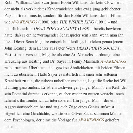
Robin Williams. Und zwar jenen Robin Williams, der kein Clown war,
der nicht als verkleidetes Kindermädchen oder ewig jung gebliebener
Papa auftreten musste, sondern für den Robin Williams, der in Filmen
wie
AWAKENINGS
(1990) oder
THE FISHER KING
(1991) – und
natürlich auch in
DEAD POETS SOCIETY
(1989) – bereits bewiesen
hatte, daß er ein hervorragender Schauspieler sein kann, wenn man ihn
lässt. Dieser Sean Maguire entspricht allerdings in vielem genau jenem
John Keating, dem Lehrer aus Peter Weirs
DEAD POETS SOCIETY
.
Fast ist man versucht, Maguire als eine Art Versuchsanordnung, eine
Kreuzung aus Keating und Dr. Sayer in Penny Marshalls
AWAKENINGS
zu betrachten. Überhaupt sind gewisse Ähnlichkeiten mit beiden Filmen
nicht zu übersehen. Hatte Sayer es natürlich mit einer sehr seltenen
Krankheit zu tun, die nahezu unheilbar erscheint, liegt die Sache bei Will
Hunting ganz anders. Er ist ein „schwieriger junger Mann“, ein Kerl, der
sein Potential durchaus erkennt, es aber weder zu nutzen versteht, noch
scheint s ihn sonderlich zu interessieren. Ein junger Mann, der ein
Aggressionsproblem hat und zugleich Züge eines Genies aufweist.
Eigentlich eine Geschichte, wie sie von Oliver Sacks stammen könnte,
dem Psychologen, der einst die Vorlage für
AWAKENINGS
geliefert
hatte.