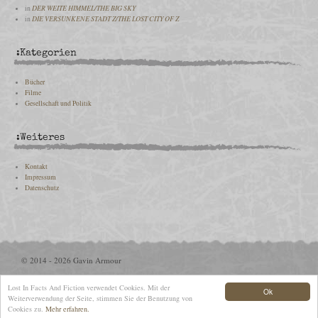
in
DER WEITE HIMMEL/THE BIG SKY
in
DIE VERSUNKENE STADT Z/THE LOST CITY OF Z
:Kategorien
Bücher
Filme
Gesellschaft und Politik
:Weiteres
Kontakt
Impressum
Datenschutz
© 2014 - 2026 Gavin Armour
Lost In Facts And Fiction verwendet Cookies. Mit der
Ok
Weiterverwendung der Seite, stimmen Sie der Benutzung von
Cookies zu.
Mehr erfahren.