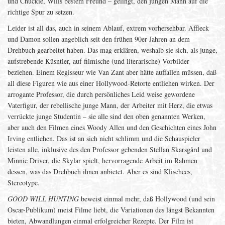
und Chuckie, Wills bestem Freund – gelingt, den jungen Mann auf die
richtige Spur zu setzen.
Leider ist all das, auch in seinem Ablauf, extrem vorhersehbar. Affleck
und Damon sollen angeblich seit den frühen 90er Jahren an dem
Drehbuch gearbeitet haben. Das mag erklären, weshalb sie sich, als junge,
aufstrebende Küsntler, auf filmische (und literarische) Vorbilder
beziehen. Einem Regisseur wie Van Zant aber hätte auffallen müssen, daß
all diese Figuren wie aus einer Hollywood-Retorte entliehen wirken. Der
arrogante Professor, die durch persönliches Leid weise gewordene
Vaterfigur, der rebellische junge Mann, der Arbeiter mit Herz, die etwas
verrückte junge Studentin – sie alle sind den oben genannten Werken,
aber auch den Filmen eines Woody Allen und den Geschichten eines John
Irving entliehen. Das ist an sich nicht schlimm und die Schauspieler
leisten alle, inklusive des den Professor gebenden Stellan Skarsgård und
Minnie Driver, die Skylar spielt, hervorragende Arbeit im Rahmen
dessen, was das Drehbuch ihnen anbietet. Aber es sind Klischees,
Stereotype.
GOOD WILL HUNTING
beweist einmal mehr, daß Hollywood (und sein
Oscar-Publikum) meist Filme liebt, die Variationen des längst Bekannten
bieten, Abwandlungen einmal erfolgreicher Rezepte. Der Film ist