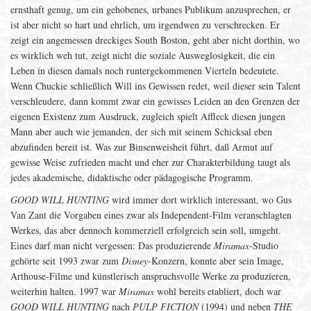
ernsthaft genug, um ein gehobenes, urbanes Publikum anzusprechen, er
ist aber nicht so hart und ehrlich, um irgendwen zu verschrecken. Er
zeigt ein angemessen dreckiges South Boston, geht aber nicht dorthin, wo
es wirklich weh tut, zeigt nicht die soziale Ausweglosigkeit, die ein
Leben in diesen damals noch runtergekommenen Vierteln bedeutete.
Wenn Chuckie schließlich Will ins Gewissen redet, weil dieser sein Talent
verschleudere, dann kommt zwar ein gewisses Leiden an den Grenzen der
eigenen Existenz zum Ausdruck, zugleich spielt Affleck diesen jungen
Mann aber auch wie jemanden, der sich mit seinem Schicksal eben
abzufinden bereit ist. Was zur Binsenweisheit führt, daß Armut auf
gewisse Weise zufrieden macht und eher zur Charakterbildung taugt als
jedes akademische, didaktische oder pädagogische Programm.
GOOD WILL HUNTING
wird immer dort wirklich interessant, wo Gus
Van Zant die Vorgaben eines zwar als Independent-Film veranschlagten
Werkes, das aber dennoch kommerziell erfolgreich sein soll, umgeht.
Eines darf man nicht vergessen: Das produzierende
Miramax
-Studio
gehörte seit 1993 zwar zum
Disney
-Konzern, konnte aber sein Image,
Arthouse-Filme und künstlerisch anspruchsvolle Werke zu produzieren,
weiterhin halten. 1997 war
Miramax
wohl bereits etabliert, doch war
GOOD WILL HUNTING
nach
PULP FICTION
(1994) und neben
THE