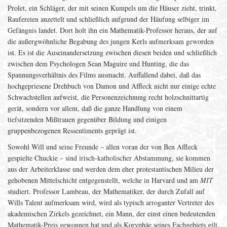
Prolet, ein Schläger, der mit seinen Kumpels um die Häuser zieht, trinkt,
Raufereien anzettelt und schließlich aufgrund der Häufung selbiger im
Gefängnis landet. Dort holt ihn ein Mathematik-Professor heraus, der auf
die außergwöhnliche Begabung des jungen Kerls aufmerksam geworden
ist. Es ist die Auseinandersetzung zwischen diesen beiden und schließlich
zwischen dem Psychologen Sean Maguire und Hunting, die das
Spannungsverhältnis des Films ausmacht. Auffallend dabei, daß das
hochgepriesene Drehbuch von Damon und Affleck nicht nur einige echte
Schwachstellen aufweist, die Personenzeichnung recht holzschnittartig
gerät, sondern vor allem, daß die ganze Handlung von einem
tiefsitzenden Mißtrauen gegenüber Bildung und einigen
gruppenbezogenen Ressentiments geprägt ist.
Sowohl Will und seine Freunde – allen voran der von Ben Affleck
gespielte Chuckie – sind irisch-katholischer Abstammung, sie kommen
aus der Arbeiterklasse und werden dem eher protestantischen Milieu der
gehobenen Mittelschicht entgegenstellt, welche in Harvard und am
MIT
studiert. Professor Lambeau, der Mathematiker, der durch Zufall auf
Wills Talent aufmerksam wird, wird als typisch arroganter Vertreter des
akademischen Zirkels gezeichnet, ein Mann, der einst einen bedeutenden
Mathematik-Preis gewonnen hat und als Koryphäe seines Fachgebiets gilt.