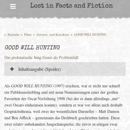
Skip
Lost in Facts and Fiction
to
content
»
Startseite
»
Filme
»
Autoren- und Kunstkino
»
GOOD WILL HUNTING
GOOD WILL HUNTING
Das proletarische Jung-Genie als Problemfall
Inhaltsangabe (Spoiler)
Als
GOOD WILL HUNTING
(1997) erschien, war er nicht nur schnell
ein Publikumsliebling und mit neun Nominierungen einer der großen
Favoriten der Oscar-Verleihung 1998 (bei der er dann allerdings „nur“
zwei Oscars einheimsen konnte), sondern er war vor allem auch deshalb
Gesprächsthema, weil zwei der wesentlichen Darsteller – Matt Damon
und Ben Affleck – gemeinsam das Drehbuch geschrieben hatten. Diese
zwei relativ unbekannten Jungschauspieler, die zuvor in einigen zwar