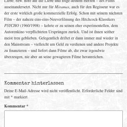
Liebe; bzw. höre auf die Liebe und folge deinem Herzen – des Films
auseinandersetzt. Nicht nur für
Miramax
, auch für den Regisseur war es
der erste wirklich große kommerzielle Erfolg. Schon mit seinem nächsten
Film – der nahezu eins-eins-Neuverfilmung des Hitchcock-Klassikers
PSYCHO
(1960/1998) – kehrte er zu seinen eher experimentellen, dem
Autorenkino verpflichteten Ursprüngen zurück. Und ist ihnen seither
meist treu geblieben. Gelegentlich driftet er dann immer mal wieder in
den Mainstream – vielleicht um Geld zu verdienen und andere Projekte
zu finanzieren – und liefert dann Filme ab, die zwar irgendwie
überzeugen, nie aber an seine gewagteren Filme heranreichen.
Kommentar hinterlassen
Deine E-Mail-Adresse wird nicht veröffentlicht.
Erforderliche Felder sind
mit
*
markiert
Kommentar
*