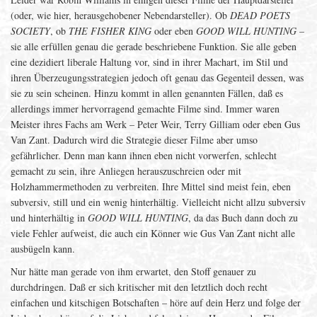
(oder, wie hier, herausgehobener Nebendarsteller). Ob
DEAD POETS
SOCIETY
, ob
THE FISHER KING
oder eben
GOOD WILL HUNTING
–
sie alle erfüllen genau die gerade beschriebene Funktion. Sie alle geben
eine dezidiert liberale Haltung vor, sind in ihrer Machart, im Stil und
ihren Überzeugungsstrategien jedoch oft genau das Gegenteil dessen, was
sie zu sein scheinen. Hinzu kommt in allen genannten Fällen, daß es
allerdings immer hervorragend gemachte Filme sind. Immer waren
Meister ihres Fachs am Werk – Peter Weir, Terry Gilliam oder eben Gus
Van Zant. Dadurch wird die Strategie dieser Filme aber umso
gefährlicher. Denn man kann ihnen eben nicht vorwerfen, schlecht
gemacht zu sein, ihre Anliegen herauszuschreien oder mit
Holzhammermethoden zu verbreiten. Ihre Mittel sind meist fein, eben
subversiv, still und ein wenig hinterhältig. Vielleicht nicht allzu subversiv
und hinterhältig in
GOOD WILL HUNTING
, da das Buch dann doch zu
viele Fehler aufweist, die auch ein Könner wie Gus Van Zant nicht alle
ausbügeln kann.
Nur hätte man gerade von ihm erwartet, den Stoff genauer zu
durchdringen. Daß er sich kritischer mit den letztlich doch recht
einfachen und kitschigen Botschaften – höre auf dein Herz und folge der