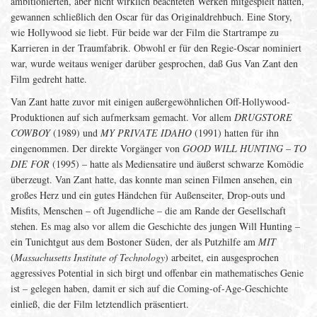
ambitionierten, aber nicht wirklich beachteten Werken mitgespielt hatten,
gewannen schließlich den Oscar für das Originaldrehbuch. Eine Story,
wie Hollywood sie liebt. Für beide war der Film die Startrampe zu
Karrieren in der Traumfabrik. Obwohl er für den Regie-Oscar nominiert
war, wurde weitaus weniger darüber gesprochen, daß Gus Van Zant den
Film gedreht hatte.
Van Zant hatte zuvor mit einigen außergewöhnlichen Off-Hollywood-
Produktionen auf sich aufmerksam gemacht. Vor allem
DRUGSTORE
COWBOY
(1989) und
MY PRIVATE IDAHO
(1991) hatten für ihn
eingenommen. Der direkte Vorgänger von
GOOD WILL HUNTING
–
TO
DIE FOR
(1995) – hatte als Mediensatire und äußerst schwarze Komödie
überzeugt. Van Zant hatte, das konnte man seinen Filmen ansehen, ein
großes Herz und ein gutes Händchen für Außenseiter, Drop-outs und
Misfits, Menschen – oft Jugendliche – die am Rande der Gesellschaft
stehen. Es mag also vor allem die Geschichte des jungen Will Hunting –
ein Tunichtgut aus dem Bostoner Süden, der als Putzhilfe am
MIT
(
Massachusetts Institute of Technology
) arbeitet, ein ausgesprochen
aggressives Potential in sich birgt und offenbar ein mathematisches Genie
ist – gelegen haben, damit er sich auf die Coming-of-Age-Geschichte
einließ, die der Film letztendlich präsentiert.