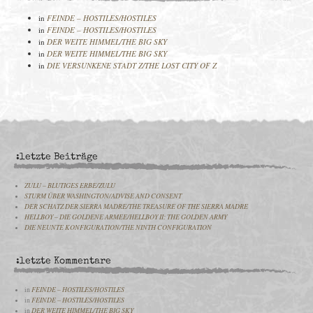
in
FEINDE – HOSTILES/HOSTILES
in
FEINDE – HOSTILES/HOSTILES
in
DER WEITE HIMMEL/THE BIG SKY
in
DER WEITE HIMMEL/THE BIG SKY
in
DIE VERSUNKENE STADT Z/THE LOST CITY OF Z
:letzte Beiträge
ZULU – BLUTIGES ERBE/ZULU
STURM ÜBER WASHINGTON/ADVISE AND CONSENT
DER SCHATZ DER SIERRA MADRE/THE TREASURE OF THE SIERRA MADRE
HELLBOY – DIE GOLDENE ARMEE/HELLBOY II: THE GOLDEN ARMY
DIE NEUNTE KONFIGURATION/THE NINTH CONFIGURATION
:letzte Kommentare
in
FEINDE – HOSTILES/HOSTILES
in
FEINDE – HOSTILES/HOSTILES
in
DER WEITE HIMMEL/THE BIG SKY