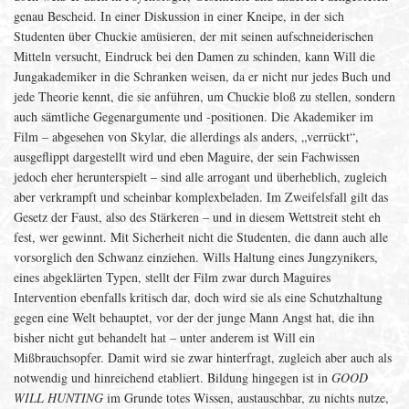
genau Bescheid. In einer Diskussion in einer Kneipe, in der sich
Studenten über Chuckie amüsieren, der mit seinen aufschneiderischen
Mitteln versucht, Eindruck bei den Damen zu schinden, kann Will die
Jungakademiker in die Schranken weisen, da er nicht nur jedes Buch und
jede Theorie kennt, die sie anführen, um Chuckie bloß zu stellen, sondern
auch sämtliche Gegenargumente und -positionen. Die Akademiker im
Film – abgesehen von Skylar, die allerdings als anders, „verrückt“,
ausgeflippt dargestellt wird und eben Maguire, der sein Fachwissen
jedoch eher herunterspielt – sind alle arrogant und überheblich, zugleich
aber verkrampft und scheinbar komplexbeladen. Im Zweifelsfall gilt das
Gesetz der Faust, also des Stärkeren – und in diesem Wettstreit steht eh
fest, wer gewinnt. Mit Sicherheit nicht die Studenten, die dann auch alle
vorsorglich den Schwanz einziehen. Wills Haltung eines Jungzynikers,
eines abgeklärten Typen, stellt der Film zwar durch Maguires
Intervention ebenfalls kritisch dar, doch wird sie als eine Schutzhaltung
gegen eine Welt behauptet, vor der der junge Mann Angst hat, die ihn
bisher nicht gut behandelt hat – unter anderem ist Will ein
Mißbrauchsopfer. Damit wird sie zwar hinterfragt, zugleich aber auch als
notwendig und hinreichend etabliert. Bildung hingegen ist in
GOOD
WILL HUNTING
im Grunde totes Wissen, austauschbar, zu nichts nutze,