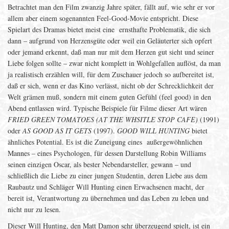
Betrachtet man den Film zwanzig Jahre später, fällt auf, wie sehr er vor
allem aber einem sogenannten Feel-Good-Movie entspricht. Diese
Spielart des Dramas bietet meist eine ernsthafte Problematik, die sich
dann – aufgrund von Herzensgüte oder weil ein Geläuterter sich opfert
oder jemand erkennt, daß man nur mit dem Herzen gut sieht und seiner
Liebe folgen sollte – zwar nicht komplett in Wohlgefallen auflöst, da man
ja realistisch erzählen will, für dem Zuschauer jedoch so aufbereitet ist,
daß er sich, wenn er das Kino verlässt, nicht ob der Schrecklichkeit der
Welt grämen muß, sondern mit einem guten Gefühl (feel good) in den
Abend entlassen wird. Typische Beispiele für Filme dieser Art wären
FRIED GREEN TOMATOES (AT THE WHSITLE STOP CAFE)
(1991)
oder
AS GOOD AS IT GETS
(1997).
GOOD WILL HUNTING
bietet
ähnliches Potential. Es ist die Zuneigung eines außergewöhnlichen
Mannes – eines Psychologen, für dessen Darstellung Robin Williams
seinen einzigen Oscar, als bester Nebendarsteller, gewann – und
schließlich die Liebe zu einer jungen Studentin, deren Liebe aus dem
Raubautz und Schläger Will Hunting einen Erwachsenen macht, der
bereit ist, Verantwortung zu übernehmen und das Leben zu leben und
nicht nur zu lesen.
Dieser Will Hunting, den Matt Damon sehr überzeugend spielt, ist ein