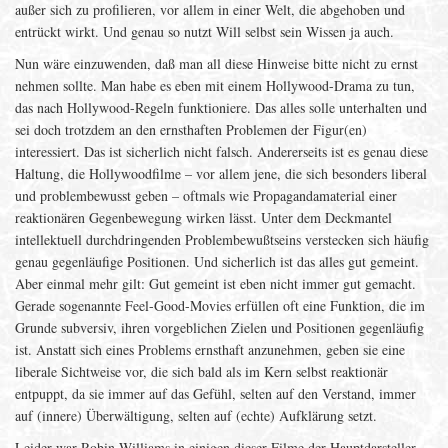
außer sich zu profilieren, vor allem in einer Welt, die abgehoben und
entrückt wirkt. Und genau so nutzt Will selbst sein Wissen ja auch.
Nun wäre einzuwenden, daß man all diese Hinweise bitte nicht zu ernst
nehmen sollte. Man habe es eben mit einem Hollywood-Drama zu tun,
das nach Hollywood-Regeln funktioniere. Das alles solle unterhalten und
sei doch trotzdem an den ernsthaften Problemen der Figur(en)
interessiert. Das ist sicherlich nicht falsch. Andererseits ist es genau diese
Haltung, die Hollywoodfilme – vor allem jene, die sich besonders liberal
und problembewusst geben – oftmals wie Propagandamaterial einer
reaktionären Gegenbewegung wirken lässt. Unter dem Deckmantel
intellektuell durchdringenden Problembewußtseins verstecken sich häufig
genau gegenläufige Positionen. Und sicherlich ist das alles gut gemeint.
Aber einmal mehr gilt: Gut gemeint ist eben nicht immer gut gemacht.
Gerade sogenannte Feel-Good-Movies erfüllen oft eine Funktion, die im
Grunde subversiv, ihren vorgeblichen Zielen und Positionen gegenläufig
ist. Anstatt sich eines Problems ernsthaft anzunehmen, geben sie eine
liberale Sichtweise vor, die sich bald als im Kern selbst reaktionär
entpuppt, da sie immer auf das Gefühl, selten auf den Verstand, immer
auf (innere) Überwältigung, selten auf (echte) Aufklärung setzt.
Leider war Robin Williams in einigen dieser Filme der Hauptdarsteller