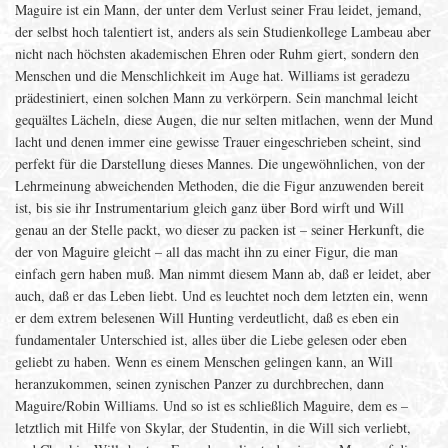
Maguire ist ein Mann, der unter dem Verlust seiner Frau leidet, jemand,
der selbst hoch talentiert ist, anders als sein Studienkollege Lambeau aber
nicht nach höchsten akademischen Ehren oder Ruhm giert, sondern den
Menschen und die Menschlichkeit im Auge hat. Williams ist geradezu
prädestiniert, einen solchen Mann zu verkörpern. Sein manchmal leicht
gequältes Lächeln, diese Augen, die nur selten mitlachen, wenn der Mund
lacht und denen immer eine gewisse Trauer eingeschrieben scheint, sind
perfekt für die Darstellung dieses Mannes. Die ungewöhnlichen, von der
Lehrmeinung abweichenden Methoden, die die Figur anzuwenden bereit
ist, bis sie ihr Instrumentarium gleich ganz über Bord wirft und Will
genau an der Stelle packt, wo dieser zu packen ist – seiner Herkunft, die
der von Maguire gleicht – all das macht ihn zu einer Figur, die man
einfach gern haben muß. Man nimmt diesem Mann ab, daß er leidet, aber
auch, daß er das Leben liebt. Und es leuchtet noch dem letzten ein, wenn
er dem extrem belesenen Will Hunting verdeutlicht, daß es eben ein
fundamentaler Unterschied ist, alles über die Liebe gelesen oder eben
geliebt zu haben. Wenn es einem Menschen gelingen kann, an Will
heranzukommen, seinen zynischen Panzer zu durchbrechen, dann
Maguire/Robin Williams. Und so ist es schließlich Maguire, dem es –
letztlich mit Hilfe von Skylar, der Studentin, in die Will sich verliebt,