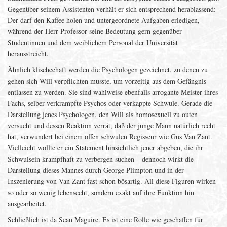
Gegenüber seinem Assistenten verhält er sich entsprechend herablassend:
Der darf den Kaffee holen und untergeordnete Aufgaben erledigen,
während der Herr Professor seine Bedeutung gern gegenüber
Studentinnen und dem weiblichem Personal der Universität
herausstreicht.
Ähnlich klischeehaft werden die Psychologen gezeichnet, zu denen zu
gehen sich Will verpflichten musste, um vorzeitig aus dem Gefängnis
entlassen zu werden. Sie sind wahlweise ebenfalls arrogante Meister ihres
Fachs, selber verkrampfte Psychos oder verkappte Schwule. Gerade die
Darstellung jenes Psychologen, den Will als homosexuell zu outen
versucht und dessen Reaktion verrät, daß der junge Mann natürlich recht
hat, verwundert bei einem offen schwulen Regisseur wie Gus Van Zant.
Vielleicht wollte er ein Statement hinsichtlich jener abgeben, die ihr
Schwulsein krampfhaft zu verbergen suchen – dennoch wirkt die
Darstellung dieses Mannes durch George Plimpton und in der
Inszenierung von Van Zant fast schon bösartig. All diese Figuren wirken
so oder so wenig lebensecht, sondern exakt auf ihre Funktion hin
ausgearbeitet.
Schließlich ist da Sean Maguire. Es ist eine Rolle wie geschaffen für