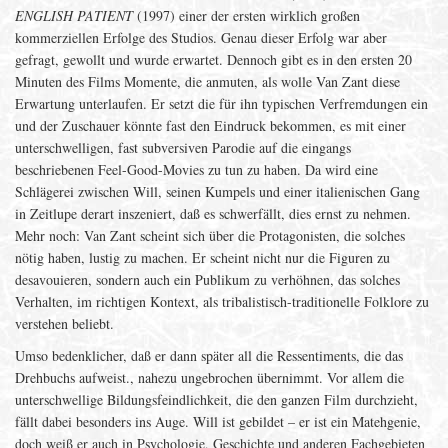
ENGLISH PATIENT
(1997) einer der ersten wirklich großen
kommerziellen Erfolge des Studios. Genau dieser Erfolg war aber
gefragt, gewollt und wurde erwartet. Dennoch gibt es in den ersten 20
Minuten des Films Momente, die anmuten, als wolle Van Zant diese
Erwartung unterlaufen. Er setzt die für ihn typischen Verfremdungen ein
und der Zuschauer könnte fast den Eindruck bekommen, es mit einer
unterschwelligen, fast subversiven Parodie auf die eingangs
beschriebenen Feel-Good-Movies zu tun zu haben. Da wird eine
Schlägerei zwischen Will, seinen Kumpels und einer italienischen Gang
in Zeitlupe derart inszeniert, daß es schwerfällt, dies ernst zu nehmen.
Mehr noch: Van Zant scheint sich über die Protagonisten, die solches
nötig haben, lustig zu machen. Er scheint nicht nur die Figuren zu
desavouieren, sondern auch ein Publikum zu verhöhnen, das solches
Verhalten, im richtigen Kontext, als tribalistisch-traditionelle Folklore zu
verstehen beliebt.
Umso bedenklicher, daß er dann später all die Ressentiments, die das
Drehbuchs aufweist., nahezu ungebrochen übernimmt. Vor allem die
unterschwellige Bildungsfeindlichkeit, die den ganzen Film durchzieht,
fällt dabei besonders ins Auge. Will ist gebildet – er ist ein Matehgenie,
doch weiß er auch in Psychologie, Geschichte und anderen Fachgebieten