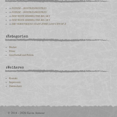
in
FEINDE – HOSTILES/HOSTILES
in
FEINDE – HOSTILES/HOSTILES
in
DER WEITE HIMMEL/THE BIG SKY
in
DER WEITE HIMMEL/THE BIG SKY
in
DIE VERSUNKENE STADT Z/THE LOST CITY OF Z
:Kategorien
Bücher
Filme
Gesellschaft und Politik
:Weiteres
Kontakt
Impressum
Datenschutz
© 2014 - 2026 Gavin Armour