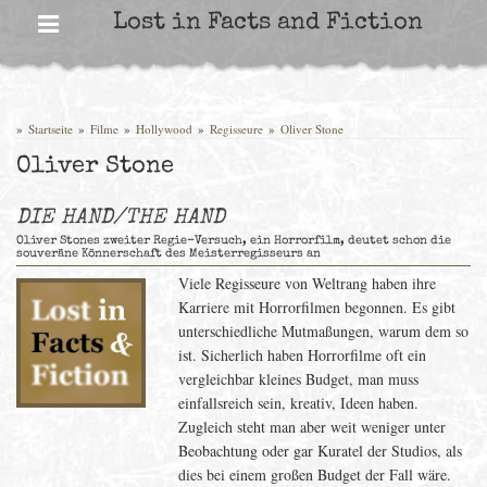
Skip
Lost in Facts and Fiction
to
content
»
Startseite
»
Filme
»
Hollywood
»
Regisseure
»
Oliver Stone
Oliver Stone
DIE HAND/THE HAND
Oliver Stones zweiter Regie-Versuch, ein Horrorfilm, deutet schon die
souveräne Könnerschaft des Meisterregisseurs an
Viele Regisseure von Weltrang haben ihre
Karriere mit Horrorfilmen begonnen. Es gibt
unterschiedliche Mutmaßungen, warum dem so
ist. Sicherlich haben Horrorfilme oft ein
vergleichbar kleines Budget, man muss
einfallsreich sein, kreativ, Ideen haben.
Zugleich steht man aber weit weniger unter
Beobachtung oder gar Kuratel der Studios, als
dies bei einem großen Budget der Fall wäre.