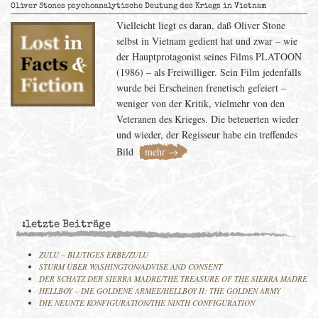
Oliver Stones psychoanalytische Deutung des Kriegs in Vietnam
Vielleicht liegt es daran, daß Oliver Stone
selbst in Vietnam gedient hat und zwar – wie
der Hauptprotagonist seines Films PLATOON
(1986) – als Freiwilliger. Sein Film jedenfalls
wurde bei Erscheinen frenetisch gefeiert –
weniger von der Kritik, vielmehr von den
Veteranen des Krieges. Die beteuerten wieder
und wieder, der Regisseur habe ein treffendes
Bild
mehr →
:letzte Beiträge
ZULU – BLUTIGES ERBE/ZULU
STURM ÜBER WASHINGTON/ADVISE AND CONSENT
DER SCHATZ DER SIERRA MADRE/THE TREASURE OF THE SIERRA MADRE
HELLBOY – DIE GOLDENE ARMEE/HELLBOY II: THE GOLDEN ARMY
DIE NEUNTE KONFIGURATION/THE NINTH CONFIGURATION