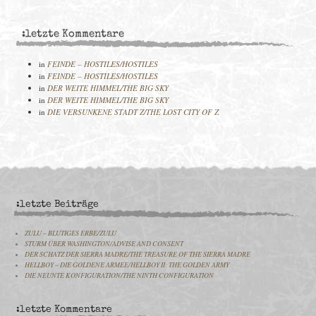
:letzte Kommentare
in
FEINDE – HOSTILES/HOSTILES
in
FEINDE – HOSTILES/HOSTILES
in
DER WEITE HIMMEL/THE BIG SKY
in
DER WEITE HIMMEL/THE BIG SKY
in
DIE VERSUNKENE STADT Z/THE LOST CITY OF Z
:letzte Beiträge
ZULU – BLUTIGES ERBE/ZULU
STURM ÜBER WASHINGTON/ADVISE AND CONSENT
DER SCHATZ DER SIERRA MADRE/THE TREASURE OF THE SIERRA MADRE
HELLBOY – DIE GOLDENE ARMEE/HELLBOY II: THE GOLDEN ARMY
DIE NEUNTE KONFIGURATION/THE NINTH CONFIGURATION
:letzte Kommentare