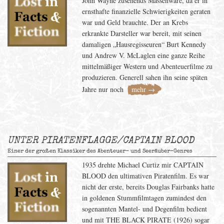
John Wayne zusehends Massenware, da er in
ernsthafte finanzielle Schwierigkeiten geraten
war und Geld brauchte. Der an Krebs
erkrankte Darsteller war bereit, mit seinen
damaligen „Hausregisseuren“ Burt Kennedy
und Andrew V. McLaglen eine ganze Reihe
mittelmäßiger Western und Abenteuerfilme zu
produzieren. Generell sahen ihn seine späten
Jahre nur noch
mehr →
UNTER PIRATENFLAGGE/CAPTAIN BLOOD
Einer der großen Klassiker des Abenteuer- und Seeräuber-Genres
1935 drehte Michael Curtiz mir CAPTAIN
BLOOD den ultimativen Piratenfilm. Es war
nicht der erste, bereits Douglas Fairbanks hatte
in goldenen Stummfilmtagen zumindest den
sogenannten Mantel- und Degenfilm bedient
und mit THE BLACK PIRATE (1926) sogar