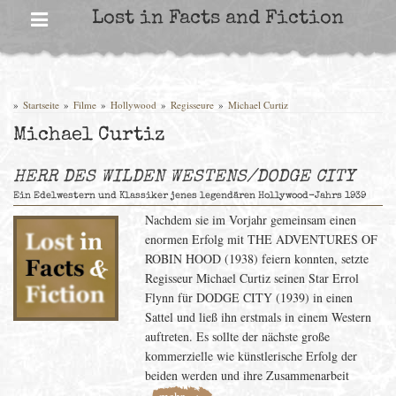
Skip
Lost in Facts and Fiction
to
content
»
Startseite
»
Filme
»
Hollywood
»
Regisseure
»
Michael Curtiz
Michael Curtiz
HERR DES WILDEN WESTENS/DODGE CITY
Ein Edelwestern und Klassiker jenes legendären Hollywood-Jahrs 1939
Nachdem sie im Vorjahr gemeinsam einen
enormen Erfolg mit THE ADVENTURES OF
ROBIN HOOD (1938) feiern konnten, setzte
Regisseur Michael Curtiz seinen Star Errol
Flynn für DODGE CITY (1939) in einen
Sattel und ließ ihn erstmals in einem Western
auftreten. Es sollte der nächste große
kommerzielle wie künstlerische Erfolg der
beiden werden und ihre Zusammenarbeit