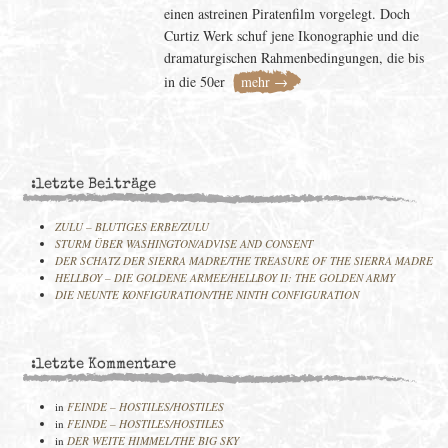
einen astreinen Piratenfilm vorgelegt. Doch
Curtiz Werk schuf jene Ikonographie und die
dramaturgischen Rahmenbedingungen, die bis
in die 50er
mehr →
:letzte Beiträge
ZULU – BLUTIGES ERBE/ZULU
STURM ÜBER WASHINGTON/ADVISE AND CONSENT
DER SCHATZ DER SIERRA MADRE/THE TREASURE OF THE SIERRA MADRE
HELLBOY – DIE GOLDENE ARMEE/HELLBOY II: THE GOLDEN ARMY
DIE NEUNTE KONFIGURATION/THE NINTH CONFIGURATION
:letzte Kommentare
in
FEINDE – HOSTILES/HOSTILES
in
FEINDE – HOSTILES/HOSTILES
in
DER WEITE HIMMEL/THE BIG SKY