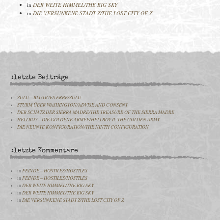
in
DER WEITE HIMMEL/THE BIG SKY
in
DIE VERSUNKENE STADT Z/THE LOST CITY OF Z
:letzte Beiträge
ZULU – BLUTIGES ERBE/ZULU
STURM ÜBER WASHINGTON/ADVISE AND CONSENT
DER SCHATZ DER SIERRA MADRE/THE TREASURE OF THE SIERRA MADRE
HELLBOY – DIE GOLDENE ARMEE/HELLBOY II: THE GOLDEN ARMY
DIE NEUNTE KONFIGURATION/THE NINTH CONFIGURATION
:letzte Kommentare
in
FEINDE – HOSTILES/HOSTILES
in
FEINDE – HOSTILES/HOSTILES
in
DER WEITE HIMMEL/THE BIG SKY
in
DER WEITE HIMMEL/THE BIG SKY
in
DIE VERSUNKENE STADT Z/THE LOST CITY OF Z