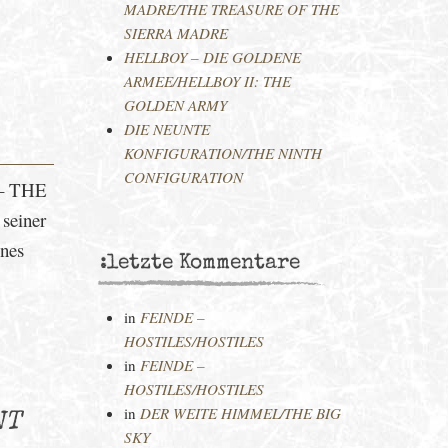
MADRE/THE TREASURE OF THE
SIERRA MADRE
HELLBOY – DIE GOLDENE
ARMEE/HELLBOY II: THE
GOLDEN ARMY
DIE NEUNTE
KONFIGURATION/THE NINTH
CONFIGURATION
 – THE
einer
ones
:letzte Kommentare
in
FEINDE –
HOSTILES/HOSTILES
in
FEINDE –
HOSTILES/HOSTILES
in
DER WEITE HIMMEL/THE BIG
NT
SKY