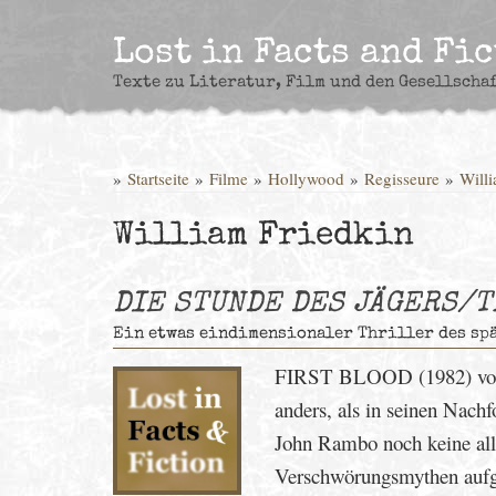
Skip
to
Lost in Facts and Fi
content
Texte zu Literatur, Film und den Gesellscha
»
Startseite
»
Filme
»
Hollywood
»
Regisseure
»
Willi
William Friedkin
DIE STUNDE DES JÄGERS/
Ein etwas eindimensionaler Thriller des sp
FIRST BLOOD (1982) von Te
anders, als in seinen Nach
John Rambo noch keine allz
Verschwörungsmythen aufge