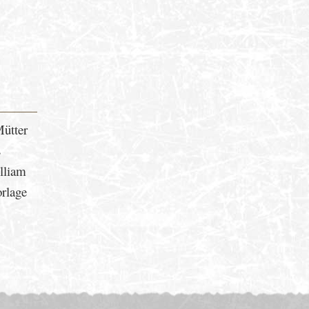
Mütter
s
illiam
orlage