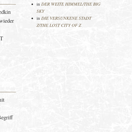
in
DER WEITE HIMMEL/THE BIG
edkin
SKY
in
DIE VERSUNKENE STADT
 wieder
Z/THE LOST CITY OF Z
NT
it
r
egriff