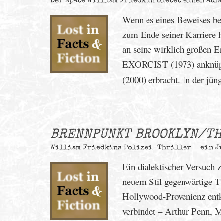
Der späte William Friedkin bietet einen äu
Wenn es eines Beweises be
zum Ende seiner Karriere 
an seine wirklich groß
EXORCIST (1973) anknü
(2000) erbracht. In der jü
BRENNPUNKT BROOKLYN/TH
William Friedkins Polizei-Thriller - ein Ju
Ein dialektischer Versuch
neuem Stil gegenwärtige 
Hollywood-Provenienz entk
verbindet – Arthur Penn, M