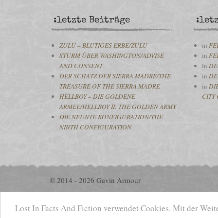
:letzte Beiträge
:let
ZULU – BLUTIGES ERBE/ZULU
in
FE
STURM ÜBER WASHINGTON/ADVISE
in
FE
AND CONSENT
in
DE
DER SCHATZ DER SIERRA MADRE/THE
in
DE
TREASURE OF THE SIERRA MADRE
in
DI
HELLBOY – DIE GOLDENE
CITY 
ARMEE/HELLBOY II: THE GOLDEN ARMY
DIE NEUNTE KONFIGURATION/THE
NINTH CONFIGURATION
© 2014 - 2026 Gavin Armour
Lost In Facts And Fiction verwendet Cookies. Mit der Wei