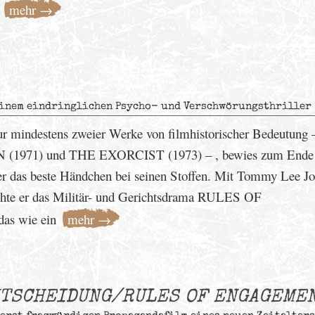
mehr →
einem eindringlichen Psycho- und Verschwörungsthriller
ur mindestens zweier Werke von filmhistorischer Bedeutung
71) und THE EXORCIST (1973) – , bewies zum Ende s
er das beste Händchen bei seinen Stoffen. Mit Tommy Lee J
ehte er das Militär- und Gerichtsdrama RULES OF
s wie ein
mehr →
NTSCHEIDUNG/RULES OF ENGAGEME