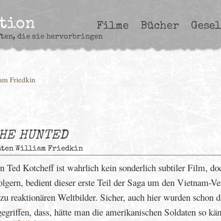
ction
Filme
Bücher
Gesel
ften, die sie hervorbringen
am Friedkin
THE HUNTED
äten William Friedkin
d Kotcheff ist wahrlich kein sonderlich subtiler Film, do
folgern, bedient dieser erste Teil der Saga um den Vietnam-V
u reaktionären Weltbilder. Sicher, auch hier wurden schon d
griffen, dass, hätte man die amerikanischen Soldaten so kä