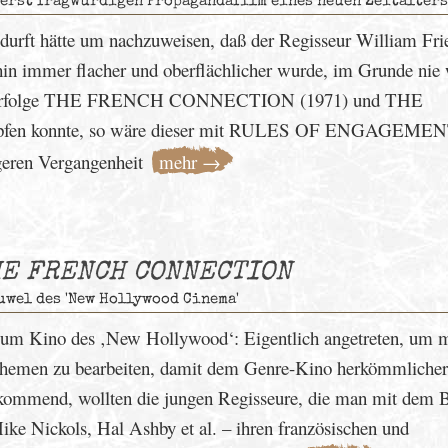
ßerst fragwürdigen Propagandafilm eines neuen Zeitalters
durft hätte um nachzuweisen, daß der Regisseur William Fri
hin immer flacher und oberflächlicher wurde, im Grunde nie
en Erfolge THE FRENCH CONNECTION (1971) und THE
pfen konnte, so wäre dieser mit RULES OF ENGAGEME
ngeren Vergangenheit
mehr →
E FRENCH CONNECTION
wel des 'New Hollywood Cinema'
 zum Kino des ‚New Hollywood‘: Eigentlich angetreten, um m
Themen zu bearbeiten, damit dem Genre-Kino herkömmliche
ommend, wollten die jungen Regisseure, die man mit dem B
ike Nickols, Hal Ashby et al. – ihren französischen und