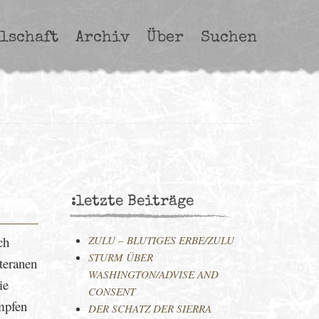
lschaft
Archiv
Über
Suchen
:letzte Beiträge
ch
ZULU – BLUTIGES ERBE/ZULU
STURM ÜBER
eteranen
WASHINGTON/ADVISE AND
ie
CONSENT
mpfen
DER SCHATZ DER SIERRA