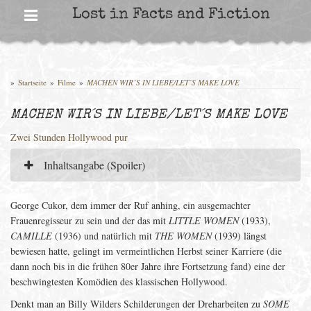
Skip
Lost in Facts and Fiction
to
content
»
Startseite
»
Filme
»
MACHEN WIR´S IN LIEBE/LET´S MAKE LOVE
MACHEN WIR´S IN LIEBE/LET´S MAKE LOVE
Zwei Stunden Hollywood pur
Inhaltsangabe (Spoiler)
George Cukor, dem immer der Ruf anhing, ein ausgemachter
Frauenregisseur zu sein und der das mit
LITTLE WOMEN
(1933),
CAMILLE
(1936) und natürlich mit
THE WOMEN
(1939) längst
bewiesen hatte, gelingt im vermeintlichen Herbst seiner Karriere (die
dann noch bis in die frühen 80er Jahre ihre Fortsetzung fand) eine der
beschwingtesten Komödien des klassischen Hollywood.
Denkt man an Billy Wilders Schilderungen der Dreharbeiten zu
SOME