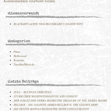
Kommentardaten verarbeitet werden.
:themenverwandt
BLAUBARTS ACHTE FRAU/BLUEBEARD`S EIGHTH WIFE
:kategorien
Filme
Hollywood
Komödie
Tanzfilm/Musicals
:letzte Beiträge
ZULU – BLUTIGES ERBE/ZULU
STURM ÜBER WASHINGTON/ADVISE AND CONSENT
DER SCHATZ DER SIERRA MADRE/THE TREASURE OF THE SIERRA MADRE
HELLBOY – DIE GOLDENE ARMEE/HELLBOY II: THE GOLDEN ARMY
DIE NEUNTE KONFIGURATION/THE NINTH CONFIGURATION