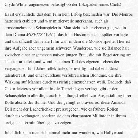
Clyde-White, angemessen belustigt ob der Eskapaden seines Chefs).
Es ist erstaunlich, daß dem Film kein Erfolg beschieden war. Die Monroe
hatte sich etabliert und war mittlerweile anerkannt, auch als
ernstzunehmende Schauspielerin. Man sieht es hier ebenso gut, wie in
dem Drama
MISFITS
(1961), das John Huston ein Jahr später vorlegte
und das offiziell der letzte Film war, in dem die Monroe spielte. Hier ist
ihre Aufgabe aber ungemein schwerer. Wunderbar, wie sie Balance hält
zwischen einer angemessen naiven jungen Frau, die mit Begeisterung am
Theater arbeitet (und womit sie einen Teil des eigenen Lebens der
vergangenen fünf Jahre reflektierte), lernwillig und dabei äußerst
talentiert ist, und einer durchaus verführerischen Blondine, die ihre
Wirkung auf Männer durchaus richtig einzuschätzen weiß. Dadurch, daß
Cukor letzteres vor allem in die Tanzeinlagen verlegt, gibt er der
Schauspielerin allerdings auch Handlungsfreiheit zur Ausgestaltung ihrer
Rolle abseits der Bühne. Und der gelingt es bravourös, diese Amanda
Dell nicht der Lächerlichkeit preiszugeben, wie es frühere Rollen
durchaus verlangten, sondern sie dem charmanten Milliardär in ihrem
ureigenen Terrain überlegen zu zeigen.
Inhaltlich kann man sich einmal mehr nur wundern, wie Hollywood