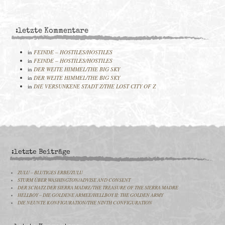
:letzte Kommentare
in
FEINDE – HOSTILES/HOSTILES
in
FEINDE – HOSTILES/HOSTILES
in
DER WEITE HIMMEL/THE BIG SKY
in
DER WEITE HIMMEL/THE BIG SKY
in
DIE VERSUNKENE STADT Z/THE LOST CITY OF Z
:letzte Beiträge
ZULU – BLUTIGES ERBE/ZULU
STURM ÜBER WASHINGTON/ADVISE AND CONSENT
DER SCHATZ DER SIERRA MADRE/THE TREASURE OF THE SIERRA MADRE
HELLBOY – DIE GOLDENE ARMEE/HELLBOY II: THE GOLDEN ARMY
DIE NEUNTE KONFIGURATION/THE NINTH CONFIGURATION