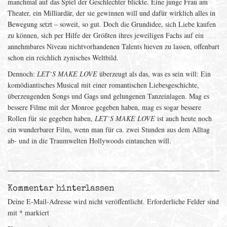
manchmal auf das Spiel der Geschlechter blickte. Eine junge Frau am
Theater, ein Milliardär, der sie gewinnen will und dafür wirklich alles in
Bewegung setzt – soweit, so gut. Doch die Grundidee, sich Liebe kaufen
zu können, sich per Hilfe der Größten ihres jeweiligen Fachs auf ein
annehmbares Niveau nichtvorhandenen Talents hieven zu lassen, offenbart
schon ein reichlich zynisches Weltbild.
Dennoch:
LET`S MAKE LOVE
überzeugt als das, was es sein will: Ein
komödiantisches Musical mit einer romantischen Liebesgeschichte,
überzeugenden Songs und Gags und gelungenen Tanzeinlagen. Mag es
bessere Filme mit der Monroe gegeben haben, mag es sogar bessere
Rollen für sie gegeben haben,
LET`S MAKE LOVE
ist auch heute noch
ein wunderbarer Film, wenn man für ca. zwei Stunden aus dem Alltag
ab- und in die Traumwelten Hollywoods eintauchen will.
Kommentar hinterlassen
Deine E-Mail-Adresse wird nicht veröffentlicht.
Erforderliche Felder sind
mit
*
markiert