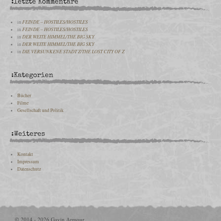
:letzte Kommentare
in
FEINDE – HOSTILES/HOSTILES
in
FEINDE – HOSTILES/HOSTILES
in
DER WEITE HIMMEL/THE BIG SKY
in
DER WEITE HIMMEL/THE BIG SKY
in
DIE VERSUNKENE STADT Z/THE LOST CITY OF Z
:Kategorien
Bücher
Filme
Gesellschaft und Politik
:Weiteres
Kontakt
Impressum
Datenschutz
© 2014 - 2026 Gavin Armour