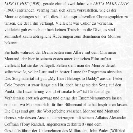
LIKE IT HOT
(1959), gerade einmal zwei Jahre vor
LET`S MAKE LOVE
(1960) entstanden, vermag man sich kaum vorzustellen, wie es der
Monroe gelungen sein soll, diese hochanspruchsvollen Choreographien zu
tanzen, die der Film verlangt. Vielleicht war Cukor zu vornehm,
vielleicht gab es auch einfach keinen Tratsch um die Diva, es sind
zumindest kaum abträgliche Äußerungen zum Benehmen der Monroe
bekannt.
Sie hatte während der Dreharbeiten eine Affäre mit dem Charmeur
Montand, der hier in seinem ersten amerikanischen Film auftrat,
vielleicht hat sie das beflügelt. Selten sieht man die Monroe derart
selbstbewußt, voller Lust und in bester Laune ihr Programm abspulen.
Das Songmaterial ist gut, „My Heart Belongs to Daddy“ aus der Feder
Cole Porters ist zwar längst ein Hit, doch bringt sie den Song auf den
Punkt, die Inszenierung von „Let’smake love“ ist für damalige
Verhältnisse erotisch gewagt und einige der Ensemblenummern lassen
erahnen, wo Madonna sich für ihre Bühnenauftritte hat inspirieren lassen.
Die Gags sind gut, die Wortgefechte zwischen Monroe und Montand
ebenso, wie dessen Auseinandersetzungen mit seinem Adlatus Alexander
Coffman (Tony Randall, angemessen zerknittert) und dem
Geschäftsführer der Unternehmen des Milliardärs, John Wales (Wilfried