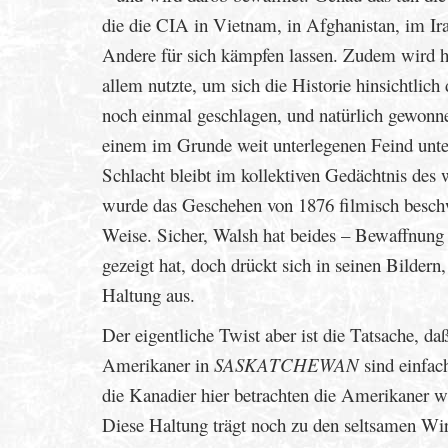
die die CIA in Vietnam, in Afghanistan, im Ir
Andere für sich kämpfen lassen. Zudem wird hi
allem nutzte, um sich die Historie hinsichtlic
noch einmal geschlagen, und natürlich gewonnen
einem im Grunde weit unterlegenen Feind unter
Schlacht bleibt im kollektiven Gedächtnis des
wurde das Geschehen von 1876 filmisch beschwo
Weise. Sicher, Walsh hat beides – Bewaffnung u
gezeigt hat, doch drückt sich in seinen Bildern,
Haltung aus.
Der eigentliche Twist aber ist die Tatsache, da
Amerikaner in
SASKATCHEWAN
sind einfac
die Kanadier hier betrachten die Amerikaner wi
Diese Haltung trägt noch zu den seltsamen Wi