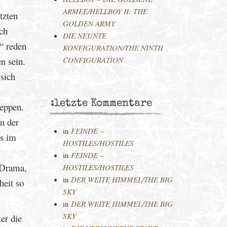
ARMEE/HELLBOY II: THE
tzten
GOLDEN ARMY
ch
DIE NEUNTE
“ reden
KONFIGURATION/THE NINTH
n sein.
CONFIGURATION
sich
:letzte Kommentare
peppen.
n der
in
FEINDE –
ns im
HOSTILES/HOSTILES
in
FEINDE –
 Drama,
HOSTILES/HOSTILES
in
DER WEITE HIMMEL/THE BIG
heit so
SKY
in
DER WEITE HIMMEL/THE BIG
SKY
ter die