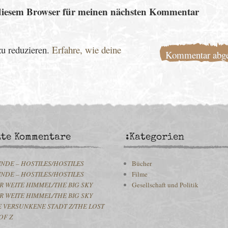
diesem Browser für meinen nächsten Kommentar
u reduzieren.
Erfahre, wie deine
zte Kommentare
:Kategorien
INDE – HOSTILES/HOSTILES
Bücher
INDE – HOSTILES/HOSTILES
Filme
R WEITE HIMMEL/THE BIG SKY
Gesellschaft und Politik
R WEITE HIMMEL/THE BIG SKY
E VERSUNKENE STADT Z/THE LOST
OF Z