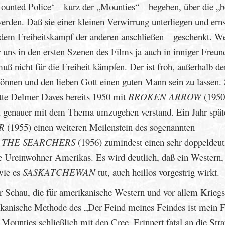
Mounted Police‘ – kurz der „Mounties“ – begeben, über die „
werden. Daß sie einer kleinen Verwirrung unterliegen und erns
h dem Freiheitskampf der anderen anschließen – geschenkt. W
 uns in den ersten Szenen des Films ja auch in inniger Freun
ß nicht für die Freiheit kämpfen. Der ist froh, außerhalb de
können und den lieben Gott einen guten Mann sein zu lassen. 
atte Delmer Daves bereits 1950 mit
BROKEN ARROW
(1950
 und genauer mit dem Thema umzugehen verstand. Ein Jahr spät
R
(1955) einen weiteren Meilenstein des sogenannten
t
THE SEARCHERS
(1956) zumindest einen sehr doppeldeut
ie Ureinwohner Amerikas. Es wird deutlich, daß ein Western, 
 wie es
SASKATCHEWAN
tut, auch heillos vorgestrig wirkt.
ur Schau, die für amerikanische Western und vor allem Krieg
erikanische Methode des „Der Feind meines Feindes ist mein 
Mounties schließlich mit den Cree. Erinnert fatal an die Stra