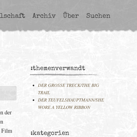
lschaft
Archiv
Über
Suchen
:themenverwandt
DER GROSSE TRECK/THE BIG
TRAIL
DER TEUFELSHAUPTMANN/SHE
WORE A YELLOW RIBBON
n der
en
r Film
:kategorien