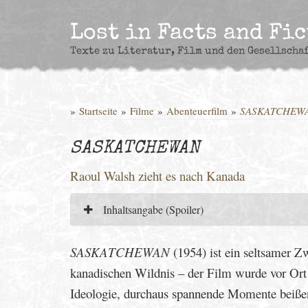
Skip
to
Lost in Facts and Fi
content
Texte zu Literatur, Film und den Gesellscha
»
Startseite
»
Filme
»
Abenteuerfilm
»
SASKATCHEW
SASKATCHEWAN
Raoul Walsh zieht es nach Kanada
Inhaltsangabe (Spoiler)
SASKATCHEWAN
(1954) ist ein seltsamer 
kanadischen Wildnis – der Film wurde vor Ort 
Ideologie, durchaus spannende Momente beißen