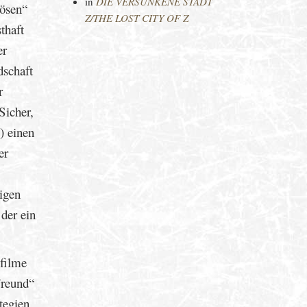
in
DIE VERSUNKENE STADT
bösen“
Z/THE LOST CITY OF Z
thaft
er
dschaft
r
Sicher,
) einen
er
igen
der ein
sfilme
Freund“
tegien,