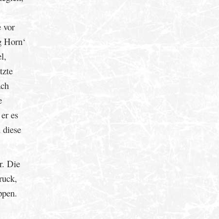
:
 vor
g Horn‘
l,
tzte
ach
e
er es
u diese
r. Die
ruck,
ppen.