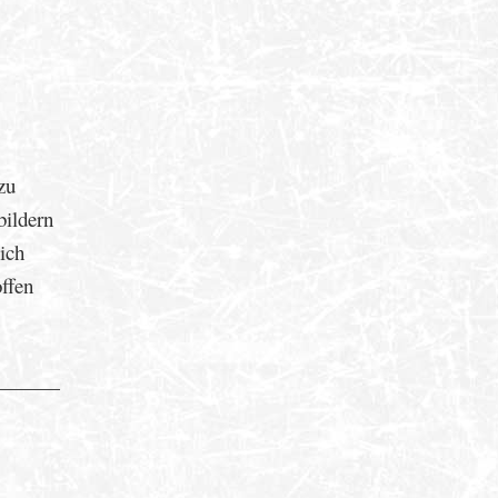
zu
bildern
ich
ffen