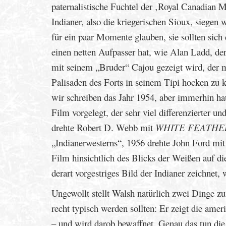
paternalistische Fuchtel der ‚Royal Canadian 
Indianer, also die kriegerischen Sioux, siegen 
für ein paar Momente glauben, sie sollten sic
einen netten Aufpasser hat, wie Alan Ladd, der
mit seinem „Bruder“ Cajou gezeigt wird, der mu
Palisaden des Forts in seinem Tipi hocken zu 
wir schreiben das Jahr 1954, aber immerhin h
Film vorgelegt, der sehr viel differenzierter
drehte Robert D. Webb mit
WHITE FEATHE
„Indianerwesterns“, 1956 drehte John Ford mi
Film hinsichtlich des Blicks der Weißen auf d
derart vorgestriges Bild der Indianer zeichnet,
Ungewollt stellt Walsh natürlich zwei Dinge z
recht typisch werden sollten: Er zeigt die am
– und wird darob bewaffnet. Genau das tun die 