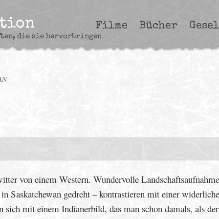
ction
Filme
Bücher
Gesel
ften, die sie hervorbringen
AN
Zwitter von einem Western. Wundervolle Landschaftsaufnahme
in Saskatchewan gedreht – kontrastieren mit einer widerlich
 sich mit einem Indianerbild, das man schon damals, als de