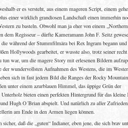
 weshalb er es versteht, aus einem mageren Script, einem gehe
plus einer wirklich grandiosen Landschaft einen immerhin no
estern zu basteln. Obwohl man ja eher von einem „Northern
ben dem Regisseur – dürfte Kameramann John F. Seitz gewese
e, die während der Stummfilmära bei Rex Ingram begann und 
ößen Hollywoods gearbeitet, er wusste also, trotz seiner recht
u tun war, um die magere Story mit erlesenen Bildern aufzu
ge der wundervollsten Aufnahmen des Westens, die im Wester
heben sich in fast jedem Bild die Ranges der Rocky Mountai
ßen unter einem azurblauen Himmel, das üppige Grün der
Unterholz bieten einen perfekten Hintergrund für das kleine
und Hugh O´Brian abspielt. Und natürlich zu aller Zufrieden
tellerin am Ende in den Armen liegen können.
h sicher, daß die „guten“ Indianer, eben jene, die sich brav un