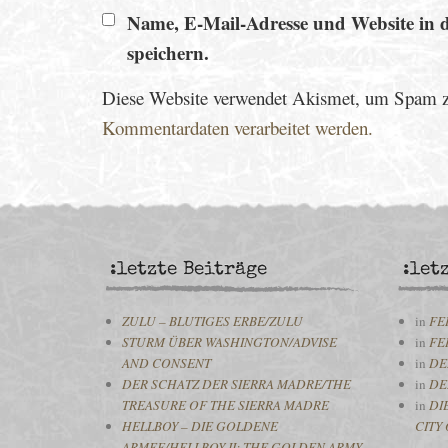
Name, E-Mail-Adresse und Website in 
speichern.
Diese Website verwendet Akismet, um Spam z
Kommentardaten verarbeitet werden.
:letzte Beiträge
:let
ZULU – BLUTIGES ERBE/ZULU
in
FE
STURM ÜBER WASHINGTON/ADVISE
in
FE
AND CONSENT
in
DE
DER SCHATZ DER SIERRA MADRE/THE
in
DE
TREASURE OF THE SIERRA MADRE
in
DI
HELLBOY – DIE GOLDENE
CITY 
ARMEE/HELLBOY II: THE GOLDEN ARMY