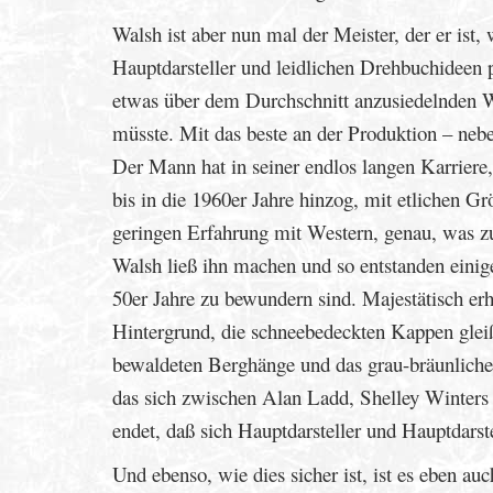
Walsh ist aber nun mal der Meister, der er ist,
Hauptdarsteller und leidlichen Drehbuchideen 
etwas über dem Durchschnitt anzusiedelnden W
müsste. Mit das beste an der Produktion – ne
Der Mann hat in seiner endlos langen Karrier
bis in die 1960er Jahre hinzog, mit etlichen Gr
geringen Erfahrung mit Western, genau, was z
Walsh ließ ihn machen und so entstanden eini
50er Jahre zu bewundern sind. Majestätisch er
Hintergrund, die schneebedeckten Kappen glei
bewaldeten Berghänge und das grau-bräunliche 
das sich zwischen Alan Ladd, Shelley Winters 
endet, daß sich Hauptdarsteller und Hauptdars
Und ebenso, wie dies sicher ist, ist es eben auc