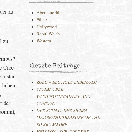
uer zu
Abenteuerfilm
Filme
Hollywood
Raoul Walsh
l zu
Western
Hembus?
:letzte Beiträge
e Cree-
 Custer
ZULU – BLUTIGES ERBE/ZULU
tlichen
STURM ÜBER
, 1.
WASHINGTON/ADVISE AND
f der
CONSENT
DER SCHATZ DER SIERRA
 kommt,
MADRE/THE TREASURE OF THE
SIERRA MADRE
HELLBOY – DIE GOLDENE