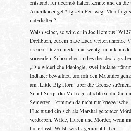
entstand, für überholt halten konnte und da di
Amerikaner gehörig sein Fett weg. Man fragt s
unterhalten?
Walsh selber, so wird er in Joe Hembus´ WE
Drehbuch, zudem hatte Ladd weiterführende Ve
drehen. Davon merkt man wenig, man kann dem
vorwerfen. Schon eher sind es die ideologisch
„Die widerliche Ideologie, zwei Indianerstämme
Indianer bewaffnet, um mit den Mounties gem
am ‚Little Big Horn‘ über die Grenze strömen,
Schul-Script die Makrogeschichte schließlich 
Semester – kommen da nicht nur kriegerische „
Flucht und ein sich als Marshal gebender Mör
verdorben. Wilde, Huren und Mörder, wenn man
hinterlässt. Walsh wird’s gemocht haben.