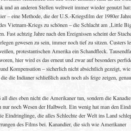
ak und an anderen Stellen weltweit immer wieder genutzt hat
er – eine Methode, die der U.S.-Kriegsfilm der 1980er Jahre
h des Vietnam-Kriegs zu schönen – die Schlacht am ‚Little Bi
. Fast achtzig Jahre nach den Ereignissen scheint der Stache
legen gewesen zu sein, immer noch tief zu sitzen. Custers le
 weißen, protestantischen Amerika ein Schandfleck. Tausendf
ren, hier wird es das erneut und zwar auf besonders perfid
nd Kompensation – sicherlich nicht absichtlich gezeigt, wie 
 die die Indianer schließlich auch noch als feige zeigen, gena
ß all dies eben nicht die Amerikaner tun, sondern die Kanadie
h nur noch Wesen der Halbwelt. Ein wenig hat man den Eind
e Eindringlinge, die alles Schlechte der Welt ins Land schle
rrungen des Films bei. Kanandier, die sich wie Amerikaner