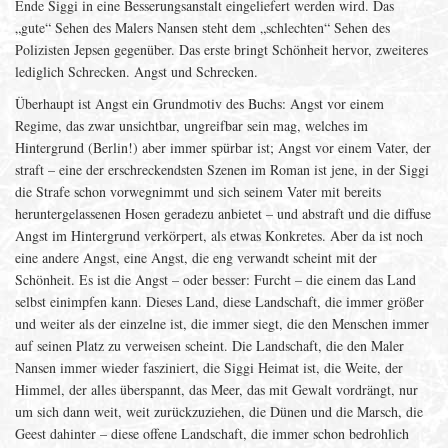
Ende Siggi in eine Besserungsanstalt eingeliefert werden wird. Das
„gute“ Sehen des Malers Nansen steht dem „schlechten“ Sehen des
Polizisten Jepsen gegenüber. Das erste bringt Schönheit hervor, zweiteres
lediglich Schrecken. Angst und Schrecken.
Überhaupt ist Angst ein Grundmotiv des Buchs: Angst vor einem
Regime, das zwar unsichtbar, ungreifbar sein mag, welches im
Hintergrund (Berlin!) aber immer spürbar ist; Angst vor einem Vater, der
straft – eine der erschreckendsten Szenen im Roman ist jene, in der Siggi
die Strafe schon vorwegnimmt und sich seinem Vater mit bereits
heruntergelassenen Hosen geradezu anbietet – und abstraft und die diffuse
Angst im Hintergrund verkörpert, als etwas Konkretes. Aber da ist noch
eine andere Angst, eine Angst, die eng verwandt scheint mit der
Schönheit. Es ist die Angst – oder besser: Furcht – die einem das Land
selbst einimpfen kann. Dieses Land, diese Landschaft, die immer größer
und weiter als der einzelne ist, die immer siegt, die den Menschen immer
auf seinen Platz zu verweisen scheint. Die Landschaft, die den Maler
Nansen immer wieder fasziniert, die Siggi Heimat ist, die Weite, der
Himmel, der alles überspannt, das Meer, das mit Gewalt vordrängt, nur
um sich dann weit, weit zurückzuziehen, die Dünen und die Marsch, die
Geest dahinter – diese offene Landschaft, die immer schon bedrohlich