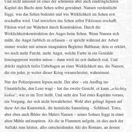
Und nicht umsonst ist eines der schönsten aber auch eindringlichsten
Kapitel des Buchs dem Sehen selbst gewidmet. Nansen verdeutlicht
Siggi, was das Sehen bedeutet und wie Wirklichkeit im Sehen erst
erschaffen wird. Und inwiefern das Sehen selbst Fiktionen erschafft.
Fiktion wird zur Wahrheit durch Konstruktion. Durch die
Wirklichkeitskonstruktion des Auges beim Sehen. Wenn Nansen sich
müht, die Angst farblich zu erfassen – er spricht während der Arbeit
immer wieder mit seinem imaginären Begleiter Balthasar, dem er erklärt,
wo noch mehr Furcht, mehr Angst, welche Farbe in ein Gemälde
hineingepresst werden müsse – dann wird sie erst dadurch real. Und
drückt zugleich tiefes Unbehagen an einer Wirklichkeit aus, die Nansen,
die ein jeder, je weiter dieser Krieg voranschreitet, wahrnimmt.
Nur der Polizeiposten Jepsen nicht. Der aber – ein Ausflug ins
Unnatürliche, den Lenz wagt – hat das zweite Gesicht, er kann „
schichtig
kieken
“, wie es im Text heißt. Und sieht den Tod eines Kapitäns voraus,
ein Vorgang, der sich nicht bewahrheitet. Wohl aber gelingt Jepsen auf
diese Art das Kunststück, die heimliche Sammlung – Schlüssel, Totes,
aber eben auch Bilder des Malers Nansen – seines Sohnes Siggi in einer
alten Mühle aufzuspüren. Als die in Flammen aufgeht, ist dies auch der
Auftakt zum letzten, alles entscheidenden Akt des Romans, an dessen