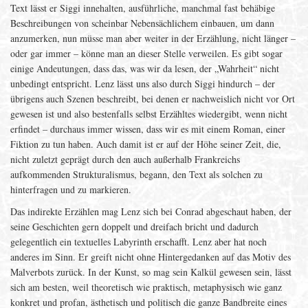
Text lässt er Siggi innehalten, ausführliche, manchmal fast behäbige
Beschreibungen von scheinbar Nebensächlichem einbauen, um dann
anzumerken, nun müsse man aber weiter in der Erzählung, nicht länger –
oder gar immer – könne man an dieser Stelle verweilen. Es gibt sogar
einige Andeutungen, dass das, was wir da lesen, der „Wahrheit“ nicht
unbedingt entspricht. Lenz lässt uns also durch Siggi hindurch – der
übrigens auch Szenen beschreibt, bei denen er nachweislich nicht vor Ort
gewesen ist und also bestenfalls selbst Erzähltes wiedergibt, wenn nicht
erfindet – durchaus immer wissen, dass wir es mit einem Roman, einer
Fiktion zu tun haben. Auch damit ist er auf der Höhe seiner Zeit, die,
nicht zuletzt geprägt durch den auch außerhalb Frankreichs
aufkommenden Strukturalismus, begann, den Text als solchen zu
hinterfragen und zu markieren.
Das indirekte Erzählen mag Lenz sich bei Conrad abgeschaut haben, der
seine Geschichten gern doppelt und dreifach bricht und dadurch
gelegentlich ein textuelles Labyrinth erschafft. Lenz aber hat noch
anderes im Sinn. Er greift nicht ohne Hintergedanken auf das Motiv des
Malverbots zurück. In der Kunst, so mag sein Kalkül gewesen sein, lässt
sich am besten, weil theoretisch wie praktisch, metaphysisch wie ganz
konkret und profan, ästhetisch und politisch die ganze Bandbreite eines