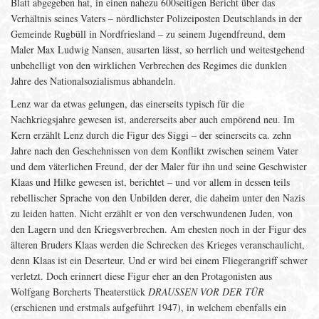
Blatt abgegeben hat, in einen nahezu 600seitigen Bericht über das
Verhältnis seines Vaters – nördlichster Polizeiposten Deutschlands in der
Gemeinde Rugbüll in Nordfriesland – zu seinem Jugendfreund, dem
Maler Max Ludwig Nansen, ausarten lässt, so herrlich und weitestgehend
unbehelligt von den wirklichen Verbrechen des Regimes die dunklen
Jahre des Nationalsozialismus abhandeln.
Lenz war da etwas gelungen, das einerseits typisch für die
Nachkriegsjahre gewesen ist, andererseits aber auch empörend neu. Im
Kern erzählt Lenz durch die Figur des Siggi – der seinerseits ca. zehn
Jahre nach den Geschehnissen von dem Konflikt zwischen seinem Vater
und dem väterlichen Freund, der der Maler für ihn und seine Geschwister
Klaas und Hilke gewesen ist, berichtet – und vor allem in dessen teils
rebellischer Sprache von den Unbilden derer, die daheim unter den Nazis
zu leiden hatten. Nicht erzählt er von den verschwundenen Juden, von
den Lagern und den Kriegsverbrechen. Am ehesten noch in der Figur des
älteren Bruders Klaas werden die Schrecken des Krieges veranschaulicht,
denn Klaas ist ein Deserteur. Und er wird bei einem Fliegerangriff schwer
verletzt. Doch erinnert diese Figur eher an den Protagonisten aus
Wolfgang Borcherts Theaterstück
DRAUSSEN VOR DER TÜR
(erschienen und erstmals aufgeführt 1947), in welchem ebenfalls ein