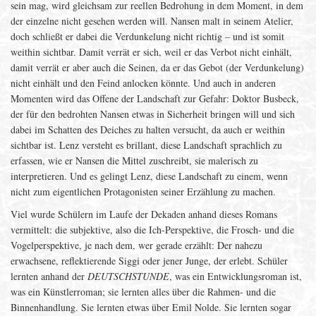
sein mag, wird gleichsam zur reellen Bedrohung in dem Moment, in dem
der einzelne nicht gesehen werden will. Nansen malt in seinem Atelier,
doch schließt er dabei die Verdunkelung nicht richtig – und ist somit
weithin sichtbar. Damit verrät er sich, weil er das Verbot nicht einhält,
damit verrät er aber auch die Seinen, da er das Gebot (der Verdunkelung)
nicht einhält und den Feind anlocken könnte. Und auch in anderen
Momenten wird das Offene der Landschaft zur Gefahr: Doktor Busbeck,
der für den bedrohten Nansen etwas in Sicherheit bringen will und sich
dabei im Schatten des Deiches zu halten versucht, da auch er weithin
sichtbar ist. Lenz versteht es brillant, diese Landschaft sprachlich zu
erfassen, wie er Nansen die Mittel zuschreibt, sie malerisch zu
interpretieren. Und es gelingt Lenz, diese Landschaft zu einem, wenn
nicht zum eigentlichen Protagonisten seiner Erzählung zu machen.
Viel wurde Schülern im Laufe der Dekaden anhand dieses Romans
vermittelt: die subjektive, also die Ich-Perspektive, die Frosch- und die
Vogelperspektive, je nach dem, wer gerade erzählt: Der nahezu
erwachsene, reflektierende Siggi oder jener Junge, der erlebt. Schüler
lernten anhand der
DEUTSCHSTUNDE
, was ein Entwicklungsroman ist,
was ein Künstlerroman; sie lernten alles über die Rahmen- und die
Binnenhandlung. Sie lernten etwas über Emil Nolde. Sie lernten sogar