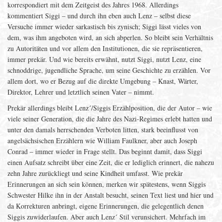
korrespondiert mit dem Zeitgeist des Jahres 1968. Allerdings
kommentiert Siggi – und durch ihn eben auch Lenz – selbst diese
Versuche immer wieder sarkastisch bis zynisch; Siggi lässt vieles von
dem, was ihm angeboten wird, an sich abperlen. So bleibt sein Verhältnis
zu Autoritäten und vor allem den Institutionen, die sie repräsentieren,
immer prekär. Und wie bereits erwähnt, nutzt Siggi, nutzt Lenz, eine
schnoddrige, jugendliche Sprache, um seine Geschichte zu erzählen. Vor
allem dort, wo er Bezug auf die direkte Umgebung – Knast, Wärter,
Direktor, Lehrer und letztlich seinen Vater – nimmt.
Prekär allerdings bleibt Lenz´/Siggis Erzählposition, die der Autor – wie
viele seiner Generation, die die Jahre des Nazi-Regimes erlebt hatten und
unter den damals herrschenden Verboten litten, stark beeinflusst von
angelsächsischen Erzählern wie William Faulkner, aber auch Joseph
Conrad – immer wieder in Frage stellt. Das beginnt damit, dass Siggi
einen Aufsatz schreibt über eine Zeit, die er lediglich erinnert, die nahezu
zehn Jahre zurückliegt und seine Kindheit umfasst. Wie prekär
Erinnerungen an sich sein können, merken wir spätestens, wenn Siggis
Schwester Hilke ihn in der Anstalt besucht, seinen Text liest und hier und
da Korrekturen anbringt, eigene Erinnerungen, die gelegentlich denen
Siggis zuwiderlaufen. Aber auch Lenz´ Stil verunsichert. Mehrfach im