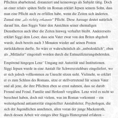
Pflichten abarbeitend, distanziert und keineswegs als Subjekt tätig. Doch
an einer relativ späten Stelle im Roman erklärt Jepsen seinem Sohn, dass
man eine Pflicht auch zu erfüllen habe, wenn die Zeiten sich änderten.
Zumal eine „
als richtig erkannte
“ Pflicht. Diese Aussage deutet natürlich
darauf hin, dass Siggis Vater den Ansichten seiner ehemaligen
Dienstherren auch über die Zeiten hinweg verhaftet bleibt. Andererseits
erklärt Siggi dem Leser, dass sein Vater zwar von den Briten abgeholt
wurde, doch bereits nach 3 Monaten wieder auf seinen Posten
zurückkehren durfte. So wäre er wahrscheinlich als „unbedenklich“, eben
als „Mitläufer“ eingestuft worden durch die Entnazifizierungsbehörden.
Empörend hingegen Lenz´ Umgang mit Autorität und Institutionen.
Siggi Jepsen wurde in eine Anstalt für Schwererziehbare eingeliefert, wo
er sich jedoch vollkommen zu Unrecht sitzen sieht. Vielmehr, so erklärt
er es zum Schluss des Romans, sitze er stellvertretend für seinen Vater
und all jene, die ihre Pflichten eben so ernst nahmen, dass sie darob
Freund und Feind, Familie und Herkunft vergäßen. Lenz wird es nicht so
berechnet haben, doch mit vielem, was im Roman vorkommt – ein
weitestgehend antiautoritär eingestellter Anstaltsleiter, Psychologen, die
sich der Jugendlichen annehmen, allen voran der junge Mackenroth,
durch dessen Arbeit wir einiges über Siggis Hintergrund erfahren –