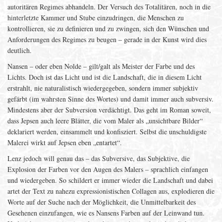
autoritären Regimes abhandeln. Der Versuch des Totalitären, noch in die
hinterletzte Kammer und Stube einzudringen, die Menschen zu
kontrollieren, sie zu definieren und zu zwingen, sich den Wünschen und
Anforderungen des Regimes zu beugen – gerade in der Kunst wird dies
deutlich.
Nansen – oder eben Nolde – gilt/galt als Meister der Farbe und des
Lichts. Doch ist das Licht und ist die Landschaft, die in diesem Licht
erstrahlt, nie naturalistisch wiedergegeben, sondern immer subjektiv
gefärbt (im wahrsten Sinne des Wortes) und damit immer auch subversiv.
Mindestens aber der Subversion verdächtigt. Das geht im Roman soweit,
dass Jepsen auch leere Blätter, die vom Maler als „unsichtbare Bilder“
deklariert werden, einsammelt und konfisziert. Selbst die unschuldigste
Malerei wirkt auf Jepsen eben „entartet“.
Lenz jedoch will genau das – das Subversive, das Subjektive, die
Explosion der Farben vor den Augen des Malers – sprachlich einfangen
und wiedergeben. So schildert er immer wieder die Landschaft und dabei
artet der Text zu nahezu expressionistischen Collagen aus, explodieren die
Worte auf der Suche nach der Möglichkeit, die Unmittelbarkeit des
Gesehenen einzufangen, wie es Nansens Farben auf der Leinwand tun.