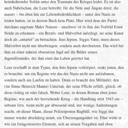
heimkehrender Soldat unter den Traumata des Krieges leidet. Es ist also
auch Nabelschau, die Lenz betreibt; für die Nöte und Ängste derer, die
massiv – bis eben hin zur Lebensbedrohlichkeit – unter den Nazis zu
leiden hatten, ist in diesem Buch kein Platz. Hier wird dem der Partei
durchaus zugetane Maler Nansen – unschwer ist in ihm das Vorbild Ernst
Nolde zu erkennen – ein Berufs- und Malverbot auferlegt, sei seine Kunst
doch als „entartet“ zu betrachten. Jens Jepsen, Siggis Vater, muss dieses
Malverbot nicht nur überbringen, sondern auch durchsetzen. Das wird bei
ihm zu einer nahezu obsessiven Jagd auf die Bilder seines
Jugendfreundes, der ihm einst das Leben gerettet hat.
Lenz erschafft in dem Typus, den Jens Jepsen verkörpert, exakt jenen, den
es brauchte, um ein Regime wie das der Nazis nicht nur aufzubauen,
sondern auch am Laufen zu halten. Denn es braucht den Mitläufer, den
(im Sinne Heinrich Manns) Untertan, der seine Pflicht erfüllt, gleich, ob
diese richtig ist oder falsch. Wobei Lenz, in dessen Roman eben jenes
Regime, wie auch der herrschende Krieg – die Handlung setzt 1943 ein –
seltsam fern, wenn nicht gar abwesend sind, nur wenige Andeutungen
macht, ob dieser Mann, dieser Polizeiposten Rugbüll, wie Siggi ihn
immer wieder abschätzig nennt, ein Überzeugungstäter ist. Eher wirkt er
wie ein ferngesteuertes Element, sich an seinen Vorgaben und eben