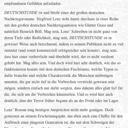
empfundenen Gefühlen aufzuladen.
DEUTSCHSTUNDE
ist und bleibt einer der großen deutschen
Nachkriegsromane. Siegfried Lenz steht damit durchaus in einer Reihe
mit den großen deutschen Nachkriegsautoren wie Günter Grass und
natürlich Heinrich Böll. Mag sein, Lenz´ Schreiben ist nicht ganz von
deren Tiefe oder Redlichkeit, mag sein,
DEUTSCHSTUNDE
ist in
gewisser Weise auch berechnend, indem es seinem Publikum nicht zu viel
zumutet (und somit kommerziell erfolgreicher sein konnte), mag sein,
dass hier einer verherrlicht und überhöht wird, der es nicht verdient
gehabt hat. Mag alles sein. Und doch wird hier sehr deutlich, wie das so
funktionieren konnte mit dem deutschen Faschismus, welche Typen es
dafür brauchte und welche Charakteristik die Menschen mitbringen
mussten, die gar nicht tief in die Verbrechen verstrickt gewesen sein
mögen, sondern einfach nur dafür sorgten, dass daheim alles glatt lief für
die, die sich um die Verbrechen kümmerten. Und es wird hier auch
deutlich, dass der Terror früher begann als an der Front oder im Lager.
Lenz´ Roman mag heutigen Ansprüchen nicht mehr genügen. Doch
gemessen an seinem Erscheinungsjahr, das eben auch eine Chiffre für den
Aufbruch einer jüngeren Generation ist, die mit dem Schweigen der