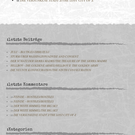
in
DIE VERSUNKENE STADT Z/THE LOST CITY OF Z
:letzte Beiträge
ZULU – BLUTIGES ERBE/ZULU
STURM ÜBER WASHINGTON/ADVISE AND CONSENT
DER SCHATZ DER SIERRA MADRE/THE TREASURE OF THE SIERRA MADRE
HELLBOY – DIE GOLDENE ARMEE/HELLBOY II: THE GOLDEN ARMY
DIE NEUNTE KONFIGURATION/THE NINTH CONFIGURATION
:letzte Kommentare
in
FEINDE – HOSTILES/HOSTILES
in
FEINDE – HOSTILES/HOSTILES
in
DER WEITE HIMMEL/THE BIG SKY
in
DER WEITE HIMMEL/THE BIG SKY
in
DIE VERSUNKENE STADT Z/THE LOST CITY OF Z
:Kategorien