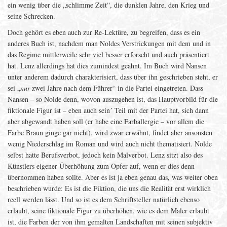
ein wenig über die „schlimme Zeit“, die dunklen Jahre, den Krieg und
seine Schrecken.
Doch gehört es eben auch zur Re-Lektüre, zu begreifen, dass es ein
anderes Buch ist, nachdem man Noldes Verstrickungen mit dem und in
das Regime mittlerweile sehr viel besser erforscht und auch präsentiert
hat. Lenz allerdings hat dies zumindest geahnt. Im Buch wird Nansen
unter anderem dadurch charakterisiert, dass über ihn geschrieben steht, er
sei „
nur
zwei Jahre nach dem Führer“ in die Partei eingetreten. Dass
Nansen – so Nolde denn, wovon auszugehen ist, das Hauptvorbild für die
fiktionale Figur ist – eben auch sein´ Teil mit der Partei hat, sich dann
aber abgewandt haben soll (er habe eine Farballergie – vor allem die
Farbe Braun ginge gar nicht), wird zwar erwähnt, findet aber ansonsten
wenig Niederschlag im Roman und wird auch nicht thematisiert. Nolde
selbst hatte Berufsverbot, jedoch kein Malverbot. Lenz sitzt also des
Künstlers eigener Überhöhung zum Opfer auf, wenn er dies denn
übernommen haben sollte. Aber es ist ja eben genau das, was weiter oben
beschrieben wurde: Es ist die Fiktion, die uns die Realität erst wirklich
reell werden lässt. Und so ist es dem Schriftsteller natürlich ebenso
erlaubt, seine fiktionale Figur zu überhöhen, wie es dem Maler erlaubt
ist, die Farben der von ihm gemalten Landschaften mit seinen subjektiv