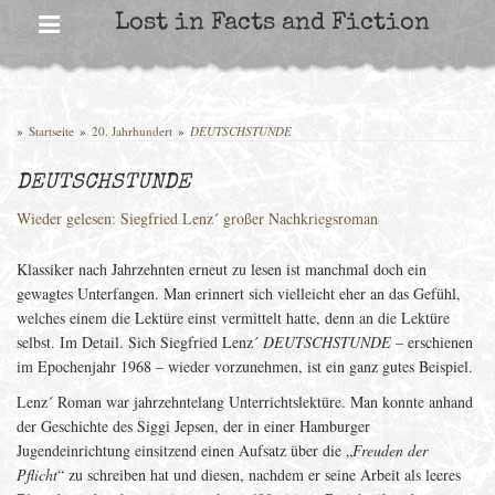
Skip
Lost in Facts and Fiction
to
content
»
Startseite
»
20. Jahrhundert
»
DEUTSCHSTUNDE
DEUTSCHSTUNDE
Wieder gelesen: Siegfried Lenz´ großer Nachkriegsroman
Klassiker nach Jahrzehnten erneut zu lesen ist manchmal doch ein
gewagtes Unterfangen. Man erinnert sich vielleicht eher an das Gefühl,
welches einem die Lektüre einst vermittelt hatte, denn an die Lektüre
selbst. Im Detail. Sich Siegfried Lenz´
DEUTSCHSTUNDE
– erschienen
im Epochenjahr 1968 – wieder vorzunehmen, ist ein ganz gutes Beispiel.
Lenz´ Roman war jahrzehntelang Unterrichtslektüre. Man konnte anhand
der Geschichte des Siggi Jepsen, der in einer Hamburger
Jugendeinrichtung einsitzend einen Aufsatz über die „
Freuden der
Pflicht
“ zu schreiben hat und diesen, nachdem er seine Arbeit als leeres