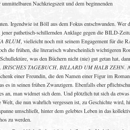
der unmittelbaren Nachkriegszeit und dem beginnenden
hnten. Irgendwie ist Böll aus dem Fokus entschwunden. Wer 
 jener pathetisch-schillernden Anklage gegen die BILD-Zeit
NA BLUM
, vielleicht noch mit seinem Engagement für die 
och die frühen, die literarisch wahrscheinlich wichtigeren R
 Schullektüre, was den Büchern nicht (nie) gut getan hat, dan
g.
IRISCHES TAGEBUCH
,
BILLARD UM HALB ZEHN
. 
schenk einer Freundin, die den Namen einer Figur im Roman 
s es in seinen frühen Zwanzigern. Ebenfalls eher pflichtschu
s an, man widmet sich dem. Und plötzlich tut sich da etwas 
 Welt, die nun wahrlich vergessen ist, zu Geschichte wird, hi
panne umschließt, hinter dem gelebtes Leben in das kollekti
hos zu werden.