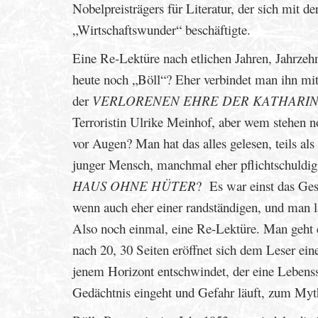
Nobelpreisträgers für Literatur, der sich mit 
„Wirtschaftswunder“ beschäftigte.
Eine Re-Lektüre nach etlichen Jahren, Jahrze
heute noch „Böll“? Eher verbindet man ihn mit
der
VERLORENEN EHRE DER KATHARI
Terroristin Ulrike Meinhof, aber wem stehen n
vor Augen? Man hat das alles gelesen, teils als
junger Mensch, manchmal eher pflichtschuldi
HAUS OHNE HÜTER
? Es war einst das Ge
wenn auch eher einer randständigen, und man la
Also noch einmal, eine Re-Lektüre. Man geht e
nach 20, 30 Seiten eröffnet sich dem Leser eine
jenem Horizont entschwindet, der eine Lebenss
Gedächtnis eingeht und Gefahr läuft, zum Myt