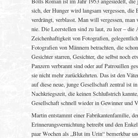
Bölls Roman ist im Jahr 1953 angesiedelt, die 
sich, der Hunger wird langsam vergessen, die 
verdrängt, verblasst. Man will vergessen, man
nie. Die Leerstellen sind zu laut, zu leer – di
Zeichenhaftigkeit von Fotografien, gelegentlic
Fotografien von Männern betrachten, die schon 
Gesichter starren, Gesichter, die selbst noch 
Panzern verbrannt sind oder auf Patrouillen g
sie nicht mehr zurückkehrten. Das ist den Vät
auf diese neue, junge Gesellschaft zentral ist 
Nachkriegszeit, die keinen Schlußstrich kannte,
Gesellschaft schnell wieder in Gewinner und Ver
Martin entstammt einer Fabrikantenfamilie, de
Erinnerungsvernichtung betreibt und den Enkel
paar Wochen als „Blut im Urin“ bemerkbar und l