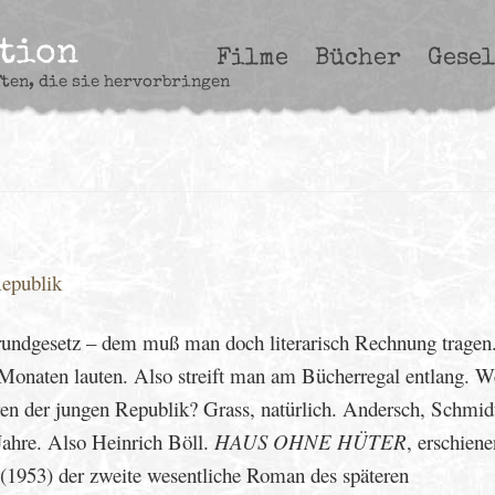
ction
Filme
Bücher
Gesel
ften, die sie hervorbringen
Republik
Grundgesetz – dem muß man doch literarisch Rechnung tragen
Monaten lauten. Also streift man am Bücherregal entlang. W
ren der jungen Republik? Grass, natürlich. Andersch, Schmid
Jahre. Also Heinrich Böll.
HAUS OHNE HÜTER
, erschien
(1953) der zweite wesentliche Roman des späteren