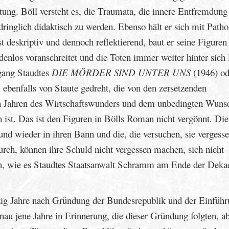
tung. Böll versteht es, die Traumata, die innere Entfremdung
dringlich didaktisch zu werden. Ebenso hält er sich mit Patho
 deskriptiv und dennoch reflektierend, baut er seine Figuren 
denlos voranschreitet und die Toten immer weiter hinter sich l
ang Staudtes
DIE MÖRDER SIND UNTER UNS
(1946) od
 ebenfalls von Staute gedreht, die von den zersetzenden
ten Jahren des Wirtschaftswunders und dem unbedingten Wuns
 ist. Das ist den Figuren in Bölls Roman nicht vergönnt. Die
 und wieder in ihren Bann und die, die versuchen, sie vergess
urch, können ihre Schuld nicht vergessen machen, sich nicht
en, wie es Staudtes Staatsanwalt Schramm am Ende der Deka
bzig Jahre nach Gründung der Bundesrepublik und der Einführ
au jene Jahre in Erinnerung, die dieser Gründung folgten, a