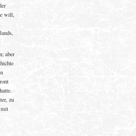
der
e will,
,
lands,
n; aber
hichte
en
ront
hatte.
ter, zu
 mit