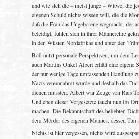
und wie sich die – meist junge – Witwe, die jewe
eigenen Schuld nichts wissen will, die die Mora
daß die Frau das Ungeborene wegmacht, der and
beleidigt, fühlen sich in ihrer Männerehre gekr
in den Wüsten Nordafrikas und unter den Trüm
Böll nutzt personale Perspektiven, um dem Les
auch Martins Onkel Albert erhält eine eigene
der nur wenige Tage umfassenden Handlung zu b
Nazis vereinnahmt wurde und deshalb das Dich
dienen mussten. Albert war Zeuge von Rais To
Und eben dieser Vorgesetzte taucht nun im Ort
machen. Die Bekanntschaft des beliebten Dicht
dem Mörder des eigenen Mannes, dessen Tun sc
Nichts ist hier vergessen, nichts wird ausgesp