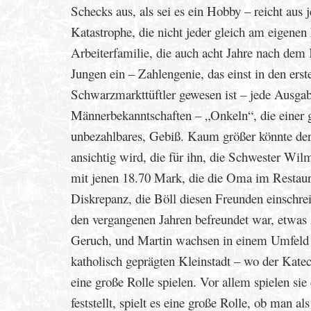
Schecks aus, als sei es ein Hobby – reicht aus 
Katastrophe, die nicht jeder gleich am eigenen
Arbeiterfamilie, die auch acht Jahre nach dem
Jungen ein – Zahlengenie, das einst in den erst
Schwarzmarkttüftler gewesen ist – jede Ausgab
Männerbekanntschaften – „Onkeln“, die einer ga
unbezahlbares, Gebiß. Kaum größer könnte der
ansichtig wird, die für ihn, die Schwester Wi
mit jenen 18.70 Mark, die die Oma im Restauran
Diskrepanz, die Böll diesen Freunden einschrei
den vergangenen Jahren befreundet war, etwa
Geruch, und Martin wachsen in einem Umfeld a
katholisch geprägten Kleinstadt – wo der Kate
eine große Rolle spielen. Vor allem spielen si
feststellt, spielt es eine große Rolle, ob man a