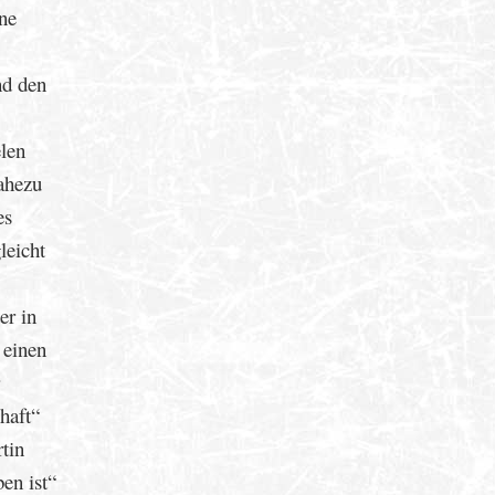
ine
nd den
elen
nahezu
es
leicht
er in
 einen
haft“
tin
ben ist“