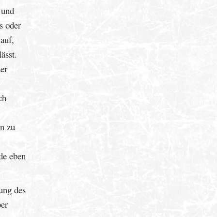
 und
s oder
auf,
ässt.
er
ch
en zu
de eben
ung des
ber