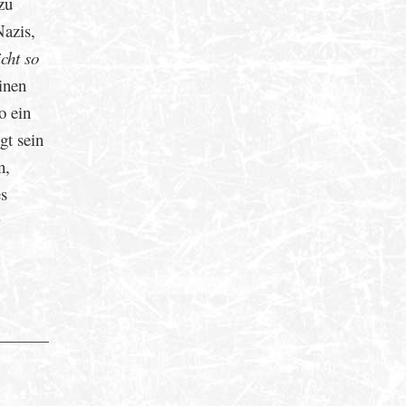
zu
Nazis,
icht so
inen
o ein
gt sein
n,
es