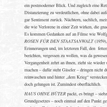
ein postmoderner Blick. Und zugleich eine Ret
Distanzierung zu verdeutlichen, ohne dabei auf
gar Sentiment zurück. Nüchtern, sachlich, meist
die wie Verlorene in einer Zeit wirken, die gna
Es kommen Gedanken auf an Filme wie Wolfg
ROSEN FÜR DEN STAATSANWALT
(1959),
Erinnerungen und, im letzteren Fall, den fet
berichten, vergessen zu wollen, was da gewesen
Vergangenheit zehrt an ihnen, zieht sie wieder
machen – dafür steht Gäseler – dringen nicht d
reinwaschen und hinter „dem Krieg“ versteck
doch gelungen ist. Zumindest oberflächlich.
HAUS OHNE HÜTER
packt, es bringt – sie
Grundgesetzes – noch einmal auf den Punkt gen