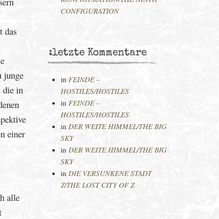
sern
CONFIGURATION
t das
:letzte Kommentare
ie
u junge
in
FEINDE –
 die in
HOSTILES/HOSTILES
in
FEINDE –
 denen
HOSTILES/HOSTILES
spektive
in
DER WEITE HIMMEL/THE BIG
n einer
SKY
in
DER WEITE HIMMEL/THE BIG
SKY
in
DIE VERSUNKENE STADT
Z/THE LOST CITY OF Z
h alle
t