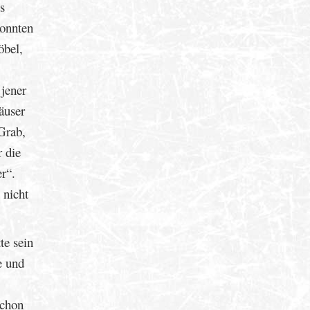
s
konnten
öbel,
jener
äuser
Grab,
 die
r“.
 nicht
te sein
e und
schon