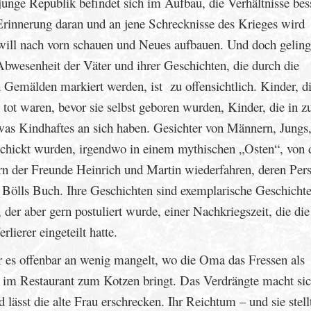
junge Republik befindet sich im Aufbau, die Verhältnisse bes
Erinnerung daran und an jene Schrecknisse des Krieges wird
 will nach vorn schauen und Neues aufbauen. Und doch geling
e Abwesenheit der Väter und ihrer Geschichten, die durch die
h Gemälden markiert werden, ist zu offensichtlich. Kinder, d
tot waren, bevor sie selbst geboren wurden, Kinder, die in z
etwas Kindhaftes an sich haben. Gesichter von Männern, Jungs,
eschickt wurden, irgendwo in einem mythischen „Osten“, von
ern der Freunde Heinrich und Martin wiederfahren, deren Per
in Bölls Buch. Ihre Geschichten sind exemplarische Geschichte
 der aber gern postuliert wurde, einer Nachkriegszeit, die die
lierer eingeteilt hatte.
r es offenbar an wenig mangelt, wo die Oma das Fressen als
 im Restaurant zum Kotzen bringt. Das Verdrängte macht sic
ässt die alte Frau erschrecken. Ihr Reichtum – und sie stell