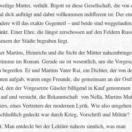
ilige Mutter, verhält. Bigott ist diese Gesellschaft, die von 
l dick aufträgt und dabei vollkommen indifferent ist: Der ein
ere will das exakte Gegenteil – und beide sind weggelaufen
änkt. Einer Ehre, die längst zerschossen auf den Feldern Russ
mern der Städte begraben liegt.
er Martins, Heinrichs und die Sicht der Mütter nahezubringe
 Stimme im Roman. Gerade sie ist wesentlich, um die Vorgesc
egreifen. Er und Martins Vater Rai, ein Dichter, der von d
ten aufgab, waren enge Freunde, die gemeinsam an der Ostf
d, den der Vorgesetzte Gäseler billigend in Kauf genommen 
 auf und versucht, die Bekanntschaft von Nella, Martins Mut
ers, eines Vertreters der modernen Lyrik. Wie also umgehen
hließlich gedeckt war durch Krieg, Vorschrift und Militär?
art. Man entdeckt bei der Lektüre nahezu sinnlich, was man