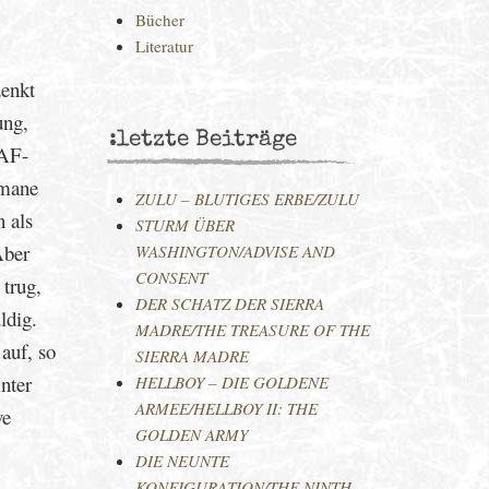
Bücher
Literatur
denkt
ung,
:letzte Beiträge
RAF-
omane
ZULU – BLUTIGES ERBE/ZULU
n als
STURM ÜBER
Aber
WASHINGTON/ADVISE AND
CONSENT
trug,
DER SCHATZ DER SIERRA
ldig.
MADRE/THE TREASURE OF THE
auf, so
SIERRA MADRE
nter
HELLBOY – DIE GOLDENE
ARMEE/HELLBOY II: THE
ve
GOLDEN ARMY
DIE NEUNTE
KONFIGURATION/THE NINTH