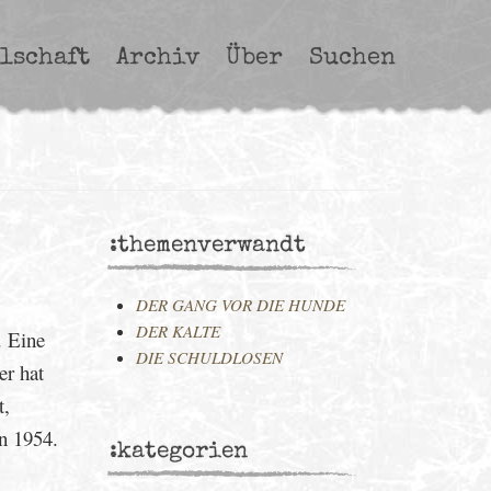
lschaft
Archiv
Über
Suchen
:themenverwandt
DER GANG VOR DIE HUNDE
DER KALTE
. Eine
DIE SCHULDLOSEN
er hat
t,
en 1954.
:kategorien