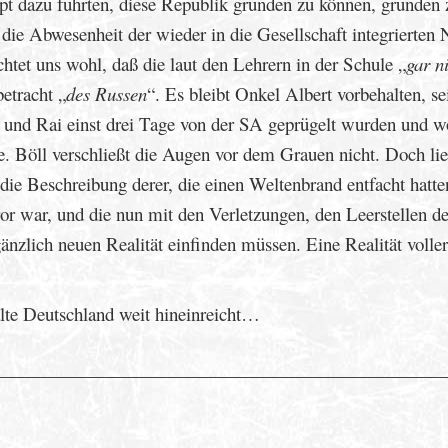
upt dazu führten, diese Republik gründen zu können, gründen 
s die Abwesenheit der wieder in die Gesellschaft integrierten 
chtet uns wohl, daß die laut den Lehrern in der Schule „
gar n
betracht „
des Russen
“. Es bleibt Onkel Albert vorbehalten, se
r und Rai einst drei Tage von der SA geprügelt wurden und w
. Böll verschließt die Augen vor dem Grauen nicht. Doch lie
ie Beschreibung derer, die einen Weltenbrand entfacht hatte
ror war, und die nun mit den Verletzungen, den Leerstellen d
änzlich neuen Realität einfinden müssen. Eine Realität voller
alte Deutschland weit hineinreicht…