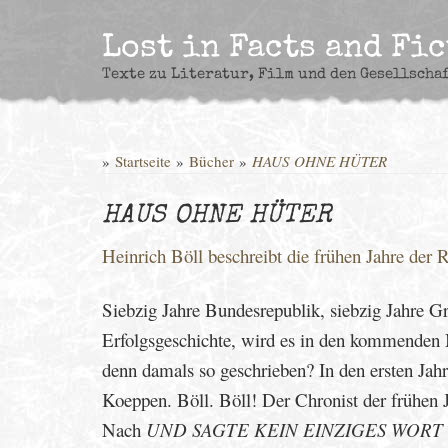
Skip
to
Lost in Facts and Fi
content
Texte zu Literatur, Film und den Gesellscha
»
Startseite
»
Bücher
»
HAUS OHNE HÜTER
HAUS OHNE HÜTER
Heinrich Böll beschreibt die frühen Jahre der 
Siebzig Jahre Bundesrepublik, siebzig Jahre 
Erfolgsgeschichte, wird es in den kommenden 
denn damals so geschrieben? In den ersten Jah
Koeppen. Böll. Böll! Der Chronist der frühen 
Nach
UND SAGTE KEIN EINZIGES WORT