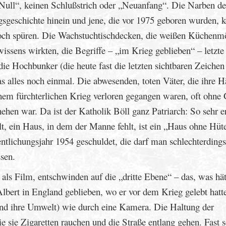
e Null“, keinen Schlußstrich oder „Neuanfang“. Die Narben de
gsgeschichte hinein und jene, die vor 1975 geboren wurden, 
noch spüren. Die Wachstuchtischdecken, die weißen Küchenm
issens wirkten, die Begriffe – „im Krieg geblieben“ – letzte
 Hochbunker (die heute fast die letzten sichtbaren Zeichen 
as alles noch einmal. Die abwesenden, toten Väter, die ihre H
inem fürchterlichen Krieg verloren gegangen waren, oft ohne 
hen war. Da ist der Katholik Böll ganz Patriarch: So sehr er
lt, ein Haus, in dem der Manne fehlt, ist ein „Haus ohne Hüte
ntlichungsjahr 1954 geschuldet, die darf man schlechterdings
sen.
 als Film, entschwinden auf die „dritte Ebene“ – das, was hät
Albert in England geblieben, wo er vor dem Krieg gelebt hatt
 (und ihre Umwelt) wie durch eine Kamera. Die Haltung der
e sie Zigaretten rauchen und die Straße entlang gehen. Fast 