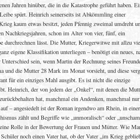
jenen Jahren hinüber, die in die Katastrophe geführt haben. E
 Leibe spürt. Heinrich seinerseits ist Abkömmling einer
 Krieg kaum etwas besitzt, jeden Pfennig zweimal umdreht u
en Nachkriegsjahren, schon im Alter von vier, fünf, ein
e durchrechnen lässt. Die Mutter, Kriegerwitwe mit allzu vi
nz eigene Klassifikation unterliegen – benötigt ein neues, 
 Unterschied sein, wenn Martin der Rechnung seines Freund
lma und die Mutter 28 Mark im Monat vorsieht, und diese verg
t für ein einziges Mahl ausgibt. Es ist nicht die einzige
bt. Heinrich, der von jedem der „Onkel“, mit denen die Mutt
s zurückbehalten hat, manchmal ein Andenken, manchmal nur
uf – angesiedelt ist der Roman irgendwo am Rhein, in einer
chismus zählt und Begriffe wie „unmoralisch“ oder „unscham
e eine Rolle in der Bewertung der Frauen und Mütter. Wie Mar
ls Schüler noch einen Vater hat, ob der Vater „im Krieg geblie