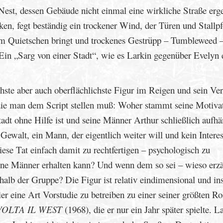
 Nest, dessen Gebäude nicht einmal eine wirkliche Straße erg
ken, fegt beständig ein trockener Wind, der Türen und Stallpf
um Quietschen bringt und trockenes Gestrüpp – Tumbleweed 
Ein „Sarg von einer Stadt“, wie es Larkin gegenüber Evelyn
hste aber auch oberflächlichste Figur im Reigen und sein Ver
, die man dem Script stellen muß: Woher stammt seine Motivat
dt ohne Hilfe ist und seine Männer Arthur schließlich aufh
Gewalt, ein Mann, der eigentlich weiter will und kein Intere
iese Tat einfach damit zu rechtfertigen – psychologisch zu
seine Männer erhalten kann? Und wenn dem so sei – wieso erzä
alb der Gruppe? Die Figur ist relativ eindimensional und in
er eine Art Vorstudie zu betreiben zu einer seiner größten Ro
VOLTA IL WEST
(1968), die er nur ein Jahr später spielte. L