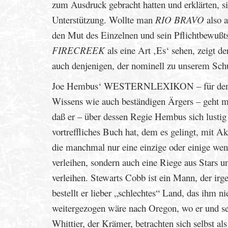
zum Ausdruck gebracht hatten und erklärten, 
Unterstützung. Wollte man
RIO BRAVO
also a
den Mut des Einzelnen und sein Pflichtbewußtse
FIRECREEK
als eine Art ‚Es‘ sehen, zeigt de
auch denjenigen, der nominell zu unserem Schut
Joe Hembus‘ WESTERNLEXIKON – für den Lie
Wissens wie auch beständigen Ärgers – geht mi
daß er – über dessen Regie Hembus sich lusti
vortreffliches Buch hat, dem es gelingt, mit 
die manchmal nur eine einzige oder einige we
verleihen, sondern auch eine Riege aus Stars u
verleihen. Stewarts Cobb ist ein Mann, der ir
bestellt er lieber „schlechtes“ Land, das ihm
weitergezogen wäre nach Oregon, wo er und sei
Whittier, der Krämer, betrachten sich selbst als