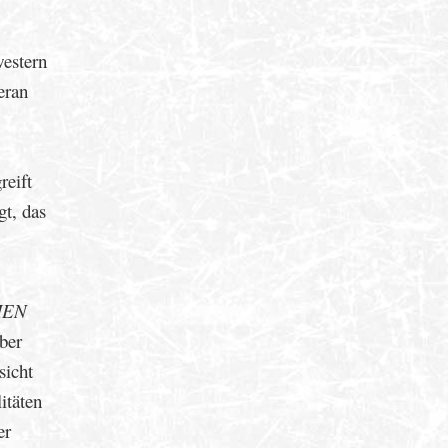
western
eran
reift
t, das
IEN
aber
sicht
itäten
er