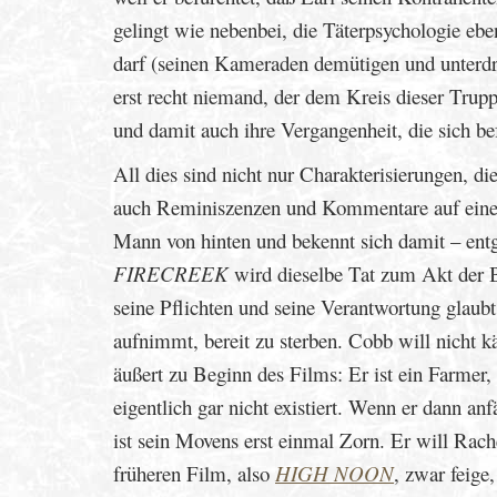
gelingt wie nebenbei, die Täterpsychologie eb
darf (seinen Kameraden demütigen und unterdrü
erst recht niemand, der dem Kreis dieser Truppe
und damit auch ihre Vergangenheit, die sich be
All dies sind nicht nur Charakterisierungen, 
auch Reminiszenzen und Kommentare auf ein
Mann von hinten und bekennt sich damit – ent
FIRECREEK
wird dieselbe Tat zum Akt der B
seine Pflichten und seine Verantwortung glaubt,
aufnimmt, bereit zu sterben. Cobb will nicht käm
äußert zu Beginn des Films: Er ist ein Farmer
eigentlich gar nicht existiert. Wenn er dann a
ist sein Movens erst einmal Zorn. Er will Rac
früheren Film, also
HIGH NOON
, zwar feige