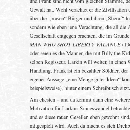
und Frank sind nicht vom gleichen Stamme, de
Gewalt hat. Wohl verachtet er die Zivilisation 
über die „braven“ Bürger und ihren „Sheraf“ lu
sondern wie eben jene Verachtung, die all die A
Gesellschaft entgegen brachten, die im Grunde
MAN WHO SHOT LIBERTY VALANCE
(196
oder seien es die Männer, die mit Billy the Kid
selben Regisseur. Larkin will weiter, in einen 
Handlung, Frank ist ein bezahlter Söldner, de
eigener Aussage „eine Menge guter Ideen“ kom
beispielsweise), hinter einem Schreibtisch sitzt
Am ehesten – und da kommt dann eine weitere 
Motivation für Larkins Sinneswandel betracht
und es diese rauen Gesellen eben gewohnt sind
mitgespielt wird. Auch da macht es sich Drehbu