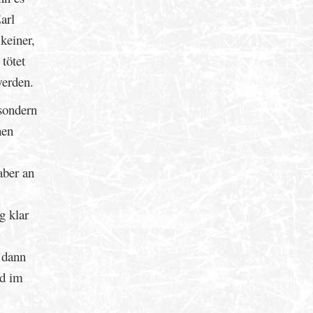
arl
keiner,
tötet
werden.
sondern
nen
aber an
g klar
 dann
nd im