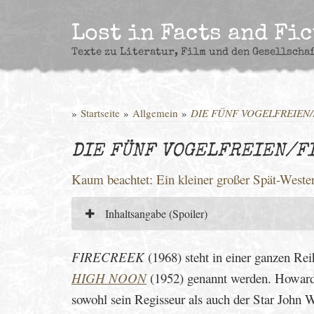
Skip
to
Lost in Facts and Fi
content
Texte zu Literatur, Film und den Gesellscha
»
Startseite
»
Allgemein
»
DIE FÜNF VOGELFREIEN
DIE FÜNF VOGELFREIEN/F
Kaum beachtet: Ein kleiner großer Spät-West
Inhaltsangabe (Spoiler)
FIRECREEK
(1968) steht in einer ganzen Rei
HIGH NOON
(1952) genannt werden. Howa
sowohl sein Regisseur als auch der Star John