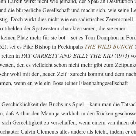
nn Larkin wirkt nicht wie jemand, der Spaß an Destruktion 
und die bürgerliche Gesellschaft und macht sich, wie seine Le
stig. Doch wirkt dies nicht wie ein sadistisches Zeremoniell,
ntihelden der Spätwestern charakterisieren, die sie einer
 keinen Platz mehr für sie bot – sei es Tom Doniphon in For
2), sei es Pike Bishop in Peckinpahs
THE WILD BUNCH
(
 reiten in
PAT GARRETT AND BILLY THE KID
(1973) v
Westen, den es vielleicht schon nicht mehr gibt zum Zeitpunk
r sehr wohl mit der „neuen Zeit“ zurecht kommt und dem nac
men, wenn er, wie ein Boss (einer Eisenbahngesellschaft
.
Geschicklichkeit des Buchs ins Spiel – kann man die Tatsac
en, daß Arthur den Mann ja wirklich in den Rücken geschosse
, sich Gerechtigkeit zu verschaffen, wenn einem von ihnen üb
chautor Calvin Clements alles andere als leicht, indem er e