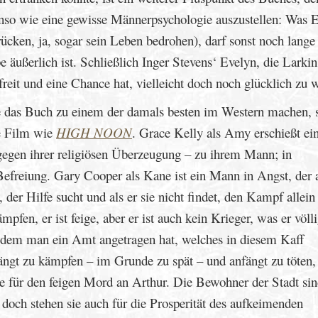
enso wie eine gewisse Männerpsychologie auszustellen: Was E
cken, ja, sogar sein Leben bedrohen), darf sonst noch lange 
 äußerlich ist. Schließlich Inger Stevens‘ Evelyn, die Larkin 
freit und eine Chance hat, vielleicht doch noch glücklich zu 
die das Buch zu einem der damals besten im Western machen, 
e Film wie
HIGH NOON
. Grace Kelly als Amy erschießt ei
gegen ihrer religiösen Überzeugung – zu ihrem Mann; in
efreiung. Gary Cooper als Kane ist ein Mann in Angst, der 
 der Hilfe sucht und als er sie nicht findet, den Kampf allein
pfen, er ist feige, aber er ist auch kein Krieger, was er völli
, dem man ein Amt angetragen hat, welches in diesem Kaff
nfängt zu kämpfen – im Grunde zu spät – und anfängt zu töten,
he für den feigen Mord an Arthur. Die Bewohner der Stadt si
, doch stehen sie auch für die Prosperität des aufkeimenden