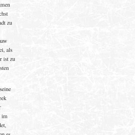
ehmen
chst
adt zu
quaw
i, als
 ist zu
sten
seine
eek
r
t im
et,
nn es