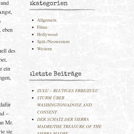
 und
:kategorien
Angst,
n
Allgemein
Filme
, eben
Hollywood
Spät-/Neowestern
Western
ell des
bei,
r ein
:letzte Beiträge
ngen,
u
ZULU – BLUTIGES ERBE/ZULU
STURM ÜBER
dafür
WASHINGTON/ADVISE AND
CONSENT
nd –
DER SCHATZ DER SIERRA
an Mr.
MADRE/THE TREASURE OF THE
ie sie
SIERRA MADRE