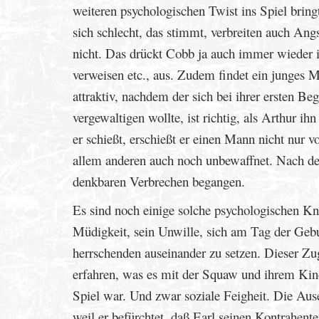
weiteren psychologischen Twist ins Spiel brin
sich schlecht, das stimmt, verbreiten auch Ang
nicht. Das drückt Cobb ja auch immer wieder in
verweisen etc., aus. Zudem findet ein junges
attraktiv, nachdem der sich bei ihrer ersten
vergewaltigen wollte, ist richtig, als Arthur ihn
er schießt, erschießt er einen Mann nicht nur v
allem anderen auch noch unbewaffnet. Nach de
denkbaren Verbrechen begangen.
Es sind noch einige solche psychologischen Kni
Müdigkeit, sein Unwille, sich am Tag der Gebur
herrschenden auseinander zu setzen. Dieser Zu
erfahren, was es mit der Squaw und ihrem Kind 
Spiel war. Und zwar soziale Feigheit. Die Aus
weil er befürchtet, daß Earl seinen Kontrahente