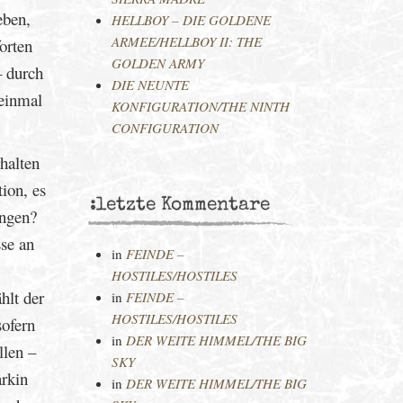
eben,
HELLBOY – DIE GOLDENE
ARMEE/HELLBOY II: THE
orten
GOLDEN ARMY
– durch
DIE NEUNTE
 einmal
KONFIGURATION/THE NINTH
CONFIGURATION
halten
ion, es
:letzte Kommentare
ängen?
sse an
in
FEINDE –
HOSTILES/HOSTILES
hlt der
in
FEINDE –
HOSTILES/HOSTILES
sofern
in
DER WEITE HIMMEL/THE BIG
llen –
SKY
arkin
in
DER WEITE HIMMEL/THE BIG