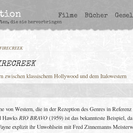
ction
Filme
Bücher
Gesel
ften, die sie hervorbringen
/FIRECREEK
IRECREEK
ern zwischen klassischem Hollywood und dem Italowestern
he von Western, die in der Rezeption des Genres in Referenz
rd Hawks
RIO BRAVO
(1959) ist das bekannteste Beispiel, da
 Wayne explizit ihr Unwohlsein mit Fred Zinnemanns Meister