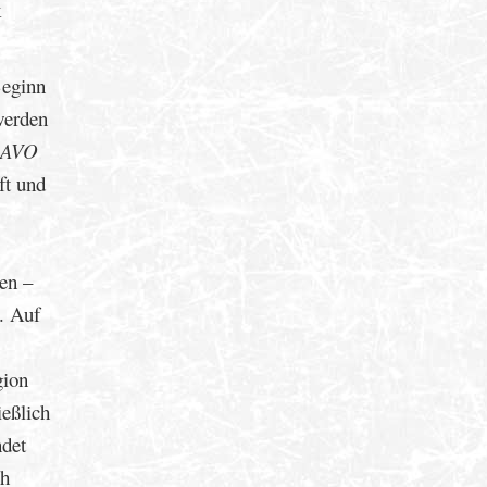
k
Beginn
werden
RAVO
ft und
en –
. Auf
gion
ießlich
ndet
ch