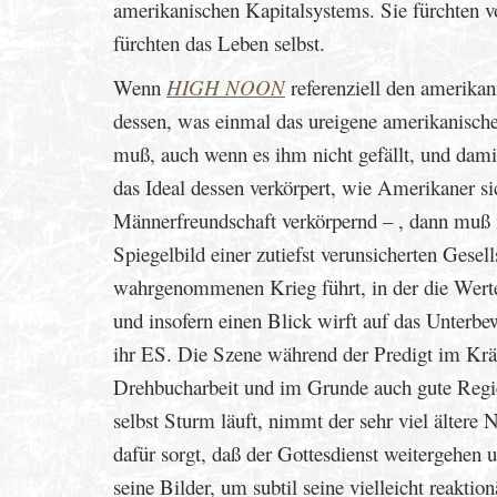
amerikanischen Kapitalsystems. Sie fürchten v
fürchten das Leben selbst.
Wenn
HIGH NOON
referenziell den amerika
dessen, was einmal das ureigene amerikanische 
muß, auch wenn es ihm nicht gefällt, und dami
das Ideal dessen verkörpert, wie Amerikaner s
Männerfreundschaft verkörpernd – , dann muß 
Spiegelbild einer zutiefst verunsicherten Gesell
wahrgenommenen Krieg führt, in der die Werte
und insofern einen Blick wirft auf das Unterbe
ihr ES. Die Szene während der Predigt im Kräm
Drehbucharbeit und im Grunde auch gute Regi
selbst Sturm läuft, nimmt der sehr viel ältere
dafür sorgt, daß der Gottesdienst weitergehen
seine Bilder, um subtil seine vielleicht reaktio