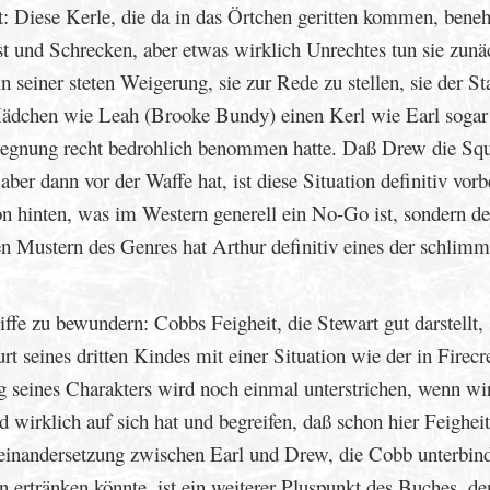
gt: Diese Kerle, die da in das Örtchen geritten kommen, ben
st und Schrecken, aber etwas wirklich Unrechtes tun sie zunä
 seiner steten Weigerung, sie zur Rede zu stellen, sie der St
 Mädchen wie Leah (Brooke Bundy) einen Kerl wie Earl sogar
 Begegnung recht bedrohlich benommen hatte. Daß Drew die S
 aber dann vor der Waffe hat, ist diese Situation definitiv vorbe
on hinten, was im Western generell ein No-Go ist, sondern der
n Mustern des Genres hat Arthur definitiv eines der schlimm
ffe zu bewundern: Cobbs Feigheit, die Stewart gut darstellt, 
t seines dritten Kindes mit einer Situation wie der in Firecr
g seines Charakters wird noch einmal unterstrichen, wenn wi
wirklich auf sich hat und begreifen, daß schon hier Feighei
einandersetzung zwischen Earl und Drew, die Cobb unterbind
n ertränken könnte, ist ein weiterer Pluspunkt des Buches, de