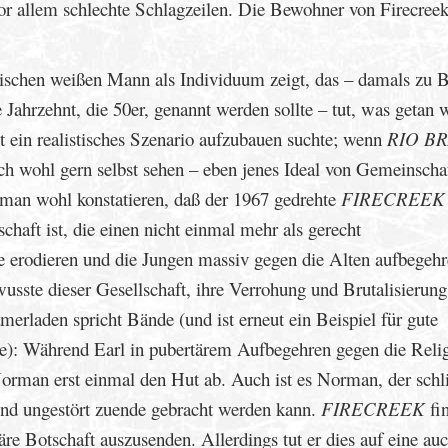
or allem schlechte Schlagzeilen. Die Bewohner von Firecree
nischen weißen Mann als Individuum zeigt, das – damals zu 
Jahrzehnt, die 50er, genannt werden sollte – tut, was getan 
t ein realistisches Szenario aufzubauen suchte; wenn
RIO B
ich wohl gern selbst sehen – eben jenes Ideal von Gemeinscha
man wohl konstatieren, daß der 1967 gedrehte
FIRECREEK
schaft ist, die einen nicht einmal mehr als gerecht
 erodieren und die Jungen massiv gegen die Alten aufbegehr
wusste dieser Gesellschaft, ihre Verrohung und Brutalisierung
erladen spricht Bände (und ist erneut ein Beispiel für gute
e): Während Earl in pubertärem Aufbegehren gegen die Reli
 Norman erst einmal den Hut ab. Auch ist es Norman, der schl
 und ungestört zuende gebracht werden kann.
FIRECREEK
fi
näre Botschaft auszusenden. Allerdings tut er dies auf eine au