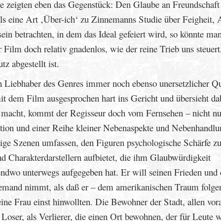
sie zeigten eben das Gegenstück: Den Glaube an Freundschaft
ls eine Art ‚Über-ich‘ zu Zinnemanns Studie über Feigheit, 
in betrachten, in dem das Ideal gefeiert wird, so könnte ma
r Film doch relativ gnadenlos, wie der reine Trieb uns steuert
z abgestellt ist.
bhaber des Genres immer noch ebenso unersetzlicher Qu
t dem Film ausgesprochen hart ins Gericht und übersieht da
g macht, kommt der Regisseur doch vom Fernsehen – nicht nu
Aktion und einer Reihe kleiner Nebenaspekte und Nebenhandlu
nige Szenen umfassen, den Figuren psychologische Schärfe z
nd Charakterdarstellern aufbietet, die ihm Glaubwürdigkeit
gendwo unterwegs aufgegeben hat. Er will seinen Frieden und 
 niemand nimmt, als daß er – dem amerikanischen Traum folge
ne Frau einst hinwollten. Die Bewohner der Stadt, allen vor
 Loser, als Verlierer, die einen Ort bewohnen, der für Leute w