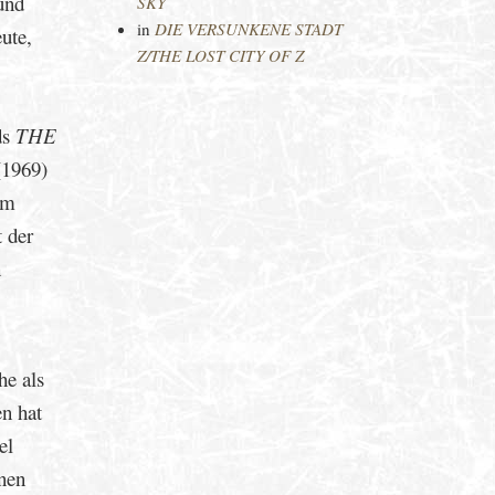
und
SKY
in
DIE VERSUNKENE STADT
ute,
Z/THE LOST CITY OF Z
ds
THE
1969)
om
t der
h
he als
n hat
el
inen