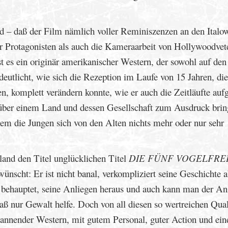
d – daß der Film nämlich voller Reminiszenzen an den Italo
ner Protagonisten als auch die Kameraarbeit von Hollywoodvet
t es ein originär amerikanischer Western, der sowohl auf den
deutlicht, wie sich die Rezeption im Laufe von 15 Jahren, die
 komplett verändern konnte, wie er auch die Zeitläufte aufg
nüber einem Land und dessen Gesellschaft zum Ausdruck bring
 dem die Jungen sich von den Alten nichts mehr oder nur sehr
land den Titel unglücklichen Titel
DIE FÜNF VOGELFRE
wünscht: Er ist nicht banal, verkompliziert seine Geschichte 
behauptet, seine Anliegen heraus und auch kann man der An
aß nur Gewalt helfe. Doch von all diesen so wertreichen Qual
pannender Western, mit gutem Personal, guter Action und ein