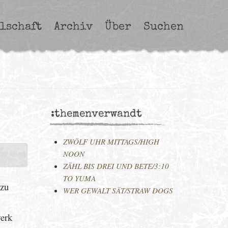
lschaft
Archiv
Über
Suchen
:themenverwandt
ZWÖLF UHR MITTAGS/HIGH
NOON
ZÄHL BIS DREI UND BETE/3:10
TO YUMA
 zu
WER GEWALT SÄT/STRAW DOGS
werk