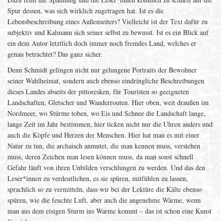
Spur dessen, was sich wirklich zugetragen hat. Ist es die
Lebensbeschreibung eines Außenseiters? Vielleicht ist der Text dafür zu
subjektiv und Kalmann sich seiner selbst zu bewusst. Ist es ein Blick auf
ein dem Autor letztlich doch immer noch fremdes Land, welches er
genau betrachtet? Das ganz sicher.
Denn Schmidt gelingen nicht nur gelungene Portraits der Bewohner
seiner Wahlheimat, sondern auch ebenso eindringliche Beschreibungen
dieses Landes abseits der pittoresken, für Touristen so geeigneten
Landschaften, Gletscher und Wanderrouten. Hier oben, weit draußen im
Nordmeer, wo Stürme toben, wo Eis und Schnee die Landschaft lange,
lange Zeit im Jahr bestimmen, hier ticken nicht nur die Uhren anders und
auch die Köpfe und Herzen der Menschen. Hier hat man es mit einer
Natur zu tun, die archaisch anmutet, die man kennen muss, verstehen
muss, deren Zeichen man lesen können muss, da man sonst schnell
Gefahr läuft von ihren Unbilden verschlungen zu werden. Und das den
Leser*innen zu verdeutlichen, es sie spüren, mitfühlen zu lassen,
sprachlich so zu vermitteln, dass wir bei der Lektüre die Kälte ebenso
spüren, wie die feuchte Luft, aber auch die angenehme Wärme, wenn
man aus dem eisigen Sturm ins Warme kommt – das ist schon eine Kunst