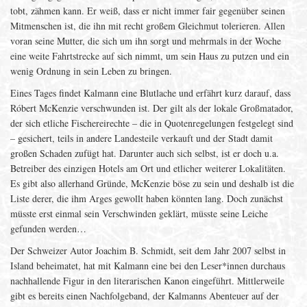
tobt, zähmen kann. Er weiß, dass er nicht immer fair gegenüber seinen
Mitmenschen ist, die ihn mit recht großem Gleichmut tolerieren. Allen
voran seine Mutter, die sich um ihn sorgt und mehrmals in der Woche
eine weite Fahrtstrecke auf sich nimmt, um sein Haus zu putzen und ein
wenig Ordnung in sein Leben zu bringen.
Eines Tages findet Kalmann eine Blutlache und erfährt kurz darauf, dass
Róbert McKenzie verschwunden ist. Der gilt als der lokale Großmatador,
der sich etliche Fischereirechte – die in Quotenregelungen festgelegt sind
– gesichert, teils in andere Landesteile verkauft und der Stadt damit
großen Schaden zufügt hat. Darunter auch sich selbst, ist er doch u.a.
Betreiber des einzigen Hotels am Ort und etlicher weiterer Lokalitäten.
Es gibt also allerhand Gründe, McKenzie böse zu sein und deshalb ist die
Liste derer, die ihm Arges gewollt haben könnten lang. Doch zunächst
müsste erst einmal sein Verschwinden geklärt, müsste seine Leiche
gefunden werden…
Der Schweizer Autor Joachim B. Schmidt, seit dem Jahr 2007 selbst in
Island beheimatet, hat mit Kalmann eine bei den Leser*innen durchaus
nachhallende Figur in den literarischen Kanon eingeführt. Mittlerweile
gibt es bereits einen Nachfolgeband, der Kalmanns Abenteuer auf der