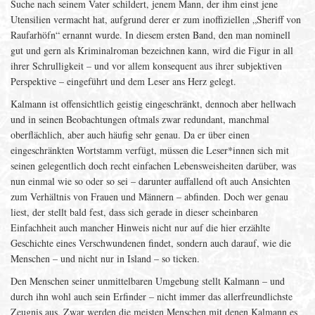
Suche nach seinem Vater schildert, jenem Mann, der ihm einst jene
Utensilien vermacht hat, aufgrund derer er zum inoffiziellen „Sheriff von
Raufarhöfn“ ernannt wurde. In diesem ersten Band, den man nominell
gut und gern als Kriminalroman bezeichnen kann, wird die Figur in all
ihrer Schrulligkeit – und vor allem konsequent aus ihrer subjektiven
Perspektive – eingeführt und dem Leser ans Herz gelegt.
Kalmann ist offensichtlich geistig eingeschränkt, dennoch aber hellwach
und in seinen Beobachtungen oftmals zwar redundant, manchmal
oberflächlich, aber auch häufig sehr genau. Da er über einen
eingeschränkten Wortstamm verfügt, müssen die Leser*innen sich mit
seinen gelegentlich doch recht einfachen Lebensweisheiten darüber, was
nun einmal wie so oder so sei – darunter auffallend oft auch Ansichten
zum Verhältnis von Frauen und Männern – abfinden. Doch wer genau
liest, der stellt bald fest, dass sich gerade in dieser scheinbaren
Einfachheit auch mancher Hinweis nicht nur auf die hier erzählte
Geschichte eines Verschwundenen findet, sondern auch darauf, wie die
Menschen – und nicht nur in Island – so ticken.
Den Menschen seiner unmittelbaren Umgebung stellt Kalmann – und
durch ihn wohl auch sein Erfinder – nicht immer das allerfreundlichste
Zeugnis aus. Zwar werden die meisten Menschen mit denen Kalmann es