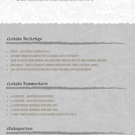
:letzte Beiträge
ZULU – BLUTIGES ERBE/ZULU
STURM ÜBER WASHINGTON/ADVISE AND CONSENT
DER SCHATZ DER SIERRA MADRE/THE TREASURE OF THE SIERRA MADRE
HELLBOY – DIE GOLDENE ARMEE/HELLBOY II: THE GOLDEN ARMY
DIE NEUNTE KONFIGURATION/THE NINTH CONFIGURATION
:letzte Kommentare
in
FEINDE – HOSTILES/HOSTILES
in
FEINDE – HOSTILES/HOSTILES
in
DER WEITE HIMMEL/THE BIG SKY
in
DER WEITE HIMMEL/THE BIG SKY
in
DIE VERSUNKENE STADT Z/THE LOST CITY OF Z
:Kategorien