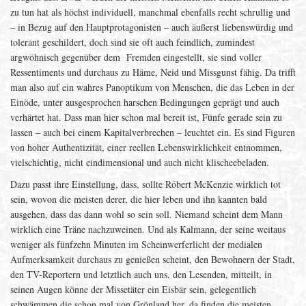
zu tun hat als höchst individuell, manchmal ebenfalls recht schrullig und
– in Bezug auf den Hauptprotagonisten – auch äußerst liebenswürdig und
tolerant geschildert, doch sind sie oft auch feindlich, zumindest
argwöhnisch gegenüber dem Fremden eingestellt, sie sind voller
Ressentiments und durchaus zu Häme, Neid und Missgunst fähig. Da trifft
man also auf ein wahres Panoptikum von Menschen, die das Leben in der
Einöde, unter ausgesprochen harschen Bedingungen geprägt und auch
verhärtet hat. Dass man hier schon mal bereit ist, Fünfe gerade sein zu
lassen – auch bei einem Kapitalverbrechen – leuchtet ein. Es sind Figuren
von hoher Authentizität, einer reellen Lebenswirklichkeit entnommen,
vielschichtig, nicht eindimensional und auch nicht klischeebeladen.
Dazu passt ihre Einstellung, dass, sollte Róbert McKenzie wirklich tot
sein, wovon die meisten derer, die hier leben und ihn kannten bald
ausgehen, dass das dann wohl so sein soll. Niemand scheint dem Mann
wirklich eine Träne nachzuweinen. Und als Kalmann, der seine weitaus
weniger als fünfzehn Minuten im Scheinwerferlicht der medialen
Aufmerksamkeit durchaus zu genießen scheint, den Bewohnern der Stadt,
den TV-Reportern und letztlich auch uns, den Lesenden, mitteilt, in
seinen Augen könne der Missetäter ein Eisbär sein, gelegentlich
schwämmen die schon mal von Grönland her, da finden die meisten