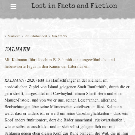
Skip
Lost in Facts and Fiction
to
content
»
Startseite
»
20. Jahrhundert
»
KALMANN
KALMANN
Mit Kalmann führt Joachim B. Schmidt eine ungewöhnliche und
liebenswerte Figur in den Kanon der Literatur ein
KALMANN
(2020) lebt als Haifischfänger in der kleinen, im
nordöstlichen Zipfel von Island gelegenen Stadt Raufarhöfn, durch die er
gern streift, ausgestattet mit Cowboyhut, einem Sheriffstern und einer
Mauser-Pistole, und von wo er uns, seinen Leser*innen, allerhand
Beobachtungen über seine Mitmenschen zuteilwerden lässt. Kalmann
weiß, dass er anders ist, er weiß um seine Unzulänglichkeiten – dass sein
Kopf anders funktioniert, dort die Räder manchmal „rückwärtslaufen“,
wie er selbst es ausdrückt, und er sich selbst gelegentlich nur mit
Schlägen gegen eben diesen Kopf zur Ruhe bringen, die Wut, die in ihm