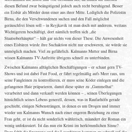
diesen Befund zwar beängstigend jedoch auch recht beruhigend. Besser
ein Eisbär als Mörder denn einer aus ihrer Mitte. Lediglich die Polizistin
Birna, die den Verschwundenen suchen und den Fall möglichst
geräuschfrei lösen soll – in Reyjkavik ist man doch mit anderem, weitaus
Wichtigerem beschäftigt, dort nämlich treffen sich „die
Staatsoberhäupter“ – hält gar nichts von dieser These. Die Anwesenheit
eines Eisbären würde ihre Suchaktion nicht nur erschweren, sie würde sie
unmöglich machen. Viel zu gefährlich. Kalmanns Mutter und Birna
wissen Kalmanns TV-Auftritte übrigens schnell zu unterbinden.
Zwischen Kalmanns alltäglichen Beschäftigungen – er schaut gern TV-
Shows und isst dabei Fast Food, er fährt regelmäßig aufs Meer raus, um
seine Fangleinen zu kontrollieren, er muss seine Köder einlegen und die
gefangenen Haie präparieren, damit diese später zu „Gammelhai“
verarbeitet und dann verkauft werden können – , seinen Überlegungen
hinsichtlich seines Lebens generell, dessen, was in Raufarhöfn gerade
geschieht, einigen Nebensträngen, in denen es um Drogen und immer
wieder um Kalmanns Wunsch nach einer engeren Beziehung zu einer
Frau geht, er ist da nicht sonderlich wählerisch, mäandert der Roman ein
wenig unfokussiert. Ist das nun ein Krimi im herkömmlichen Sinne?
Dazu fehlt die Spannung und die Leser*innen kommen zu schnell auf die