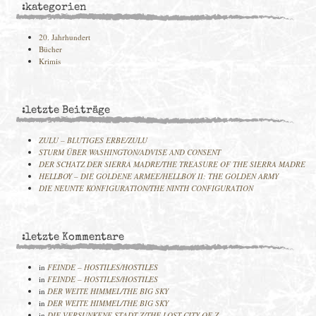
:kategorien
20. Jahrhundert
Bücher
Krimis
:letzte Beiträge
ZULU – BLUTIGES ERBE/ZULU
STURM ÜBER WASHINGTON/ADVISE AND CONSENT
DER SCHATZ DER SIERRA MADRE/THE TREASURE OF THE SIERRA MADRE
HELLBOY – DIE GOLDENE ARMEE/HELLBOY II: THE GOLDEN ARMY
DIE NEUNTE KONFIGURATION/THE NINTH CONFIGURATION
:letzte Kommentare
in
FEINDE – HOSTILES/HOSTILES
in
FEINDE – HOSTILES/HOSTILES
in
DER WEITE HIMMEL/THE BIG SKY
in
DER WEITE HIMMEL/THE BIG SKY
in
DIE VERSUNKENE STADT Z/THE LOST CITY OF Z