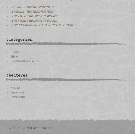
in
FEINDE – HOSTILES/HOSTILES
in
FEINDE – HOSTILES/HOSTILES
in
DER WEITE HIMMEL/THE BIG SKY
in
DER WEITE HIMMEL/THE BIG SKY
in
DIE VERSUNKENE STADT Z/THE LOST CITY OF Z
:Kategorien
Bücher
Filme
Gesellschaft und Politik
:Weiteres
Kontakt
Impressum
Datenschutz
© 2014 - 2026 Gavin Armour