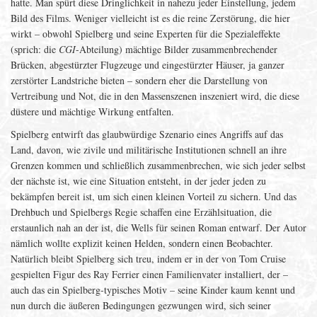
hatte. Man spürt diese Dringlichkeit in nahezu jeder Einstellung, jedem
Bild des Films. Weniger vielleicht ist es die reine Zerstörung, die hier
wirkt – obwohl Spielberg und seine Experten für die Spezialeffekte
(sprich: die
CGI
-Abteilung) mächtige Bilder zusammenbrechender
Brücken, abgestürzter Flugzeuge und eingestürzter Häuser, ja ganzer
zerstörter Landstriche bieten – sondern eher die Darstellung von
Vertreibung und Not, die in den Massenszenen inszeniert wird, die diese
düstere und mächtige Wirkung entfalten.
Spielberg entwirft das glaubwürdige Szenario eines Angriffs auf das
Land, davon, wie zivile und militärische Institutionen schnell an ihre
Grenzen kommen und schließlich zusammenbrechen, wie sich jeder selbst
der nächste ist, wie eine Situation entsteht, in der jeder jeden zu
bekämpfen bereit ist, um sich einen kleinen Vorteil zu sichern. Und das
Drehbuch und Spielbergs Regie schaffen eine Erzählsituation, die
erstaunlich nah an der ist, die Wells für seinen Roman entwarf. Der Autor
nämlich wollte explizit keinen Helden, sondern einen Beobachter.
Natürlich bleibt Spielberg sich treu, indem er in der von Tom Cruise
gespielten Figur des Ray Ferrier einen Familienvater installiert, der –
auch das ein Spielberg-typisches Motiv – seine Kinder kaum kennt und
nun durch die äußeren Bedingungen gezwungen wird, sich seiner