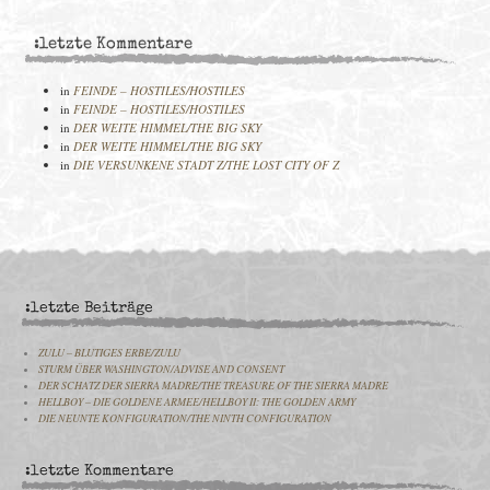
:letzte Kommentare
in
FEINDE – HOSTILES/HOSTILES
in
FEINDE – HOSTILES/HOSTILES
in
DER WEITE HIMMEL/THE BIG SKY
in
DER WEITE HIMMEL/THE BIG SKY
in
DIE VERSUNKENE STADT Z/THE LOST CITY OF Z
:letzte Beiträge
ZULU – BLUTIGES ERBE/ZULU
STURM ÜBER WASHINGTON/ADVISE AND CONSENT
DER SCHATZ DER SIERRA MADRE/THE TREASURE OF THE SIERRA MADRE
HELLBOY – DIE GOLDENE ARMEE/HELLBOY II: THE GOLDEN ARMY
DIE NEUNTE KONFIGURATION/THE NINTH CONFIGURATION
:letzte Kommentare