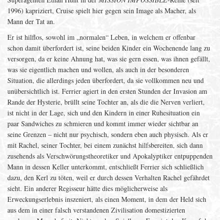
1996) kapriziert, Cruise spielt hier gegen sein Image als Macher, als
Mann der Tat an.
Er ist hilflos, sowohl im „normalen“ Leben, in welchem er offenbar
schon damit überfordert ist, seine beiden Kinder ein Wochenende lang zu
versorgen, da er keine Ahnung hat, was sie gern essen, was ihnen gefällt,
was sie eigentlich machen und wollen, als auch in der besonderen
Situation, die allerdings jeden überfordert, da sie vollkommen neu und
unübersichtlich ist. Ferrier agiert in den ersten Stunden der Invasion am
Rande der Hysterie, brüllt seine Tochter an, als die die Nerven verliert,
ist nicht in der Lage, sich und den Kindern in einer Ruhesituation ein
paar Sandwiches zu schmieren und kommt immer wieder sichtbar an
seine Grenzen – nicht nur psychisch, sondern eben auch physisch. Als er
mit Rachel, seiner Tochter, bei einem zunächst hilfsbereiten, sich dann
zusehends als Verschwörungstheoretiker und Apokalyptiker entpuppenden
Mann in dessen Keller unterkommt, entschließt Ferrier sich schließlich
dazu, den Kerl zu töten, weil er durch dessen Verhalten Rachel gefährdet
sieht. Ein anderer Regisseur hätte dies möglicherweise als
Erweckungserlebnis inszeniert, als einen Moment, in dem der Held sich
aus dem in einer falsch verstandenen Zivilisation domestizierten