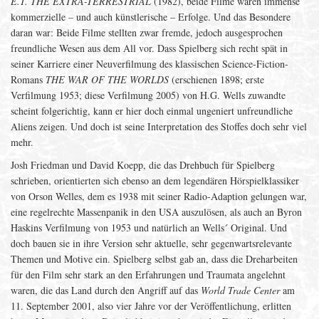
E.T. THE EXTRA-TERRESTRIAL
(1982), beide Filme waren immense
kommerzielle – und auch künstlerische – Erfolge. Und das Besondere
daran war: Beide Filme stellten zwar fremde, jedoch ausgesprochen
freundliche Wesen aus dem All vor. Dass Spielberg sich recht spät in
seiner Karriere einer Neuverfilmung des klassischen Science-Fiction-
Romans
THE WAR OF THE WORLDS
(erschienen 1898; erste
Verfilmung 1953; diese Verfilmung 2005) von H.G. Wells zuwandte
scheint folgerichtig, kann er hier doch einmal ungeniert unfreundliche
Aliens zeigen. Und doch ist seine Interpretation des Stoffes doch sehr viel
mehr.
Josh Friedman und David Koepp, die das Drehbuch für Spielberg
schrieben, orientierten sich ebenso an dem legendären Hörspielklassiker
von Orson Welles, dem es 1938 mit seiner Radio-Adaption gelungen war,
eine regelrechte Massenpanik in den USA auszulösen, als auch an Byron
Haskins Verfilmung von 1953 und natürlich an Wells´ Original. Und
doch bauen sie in ihre Version sehr aktuelle, sehr gegenwartsrelevante
Themen und Motive ein. Spielberg selbst gab an, dass die Dreharbeiten
für den Film sehr stark an den Erfahrungen und Traumata angelehnt
waren, die das Land durch den Angriff auf das
World Trade Center
am
11. September 2001, also vier Jahre vor der Veröffentlichung, erlitten