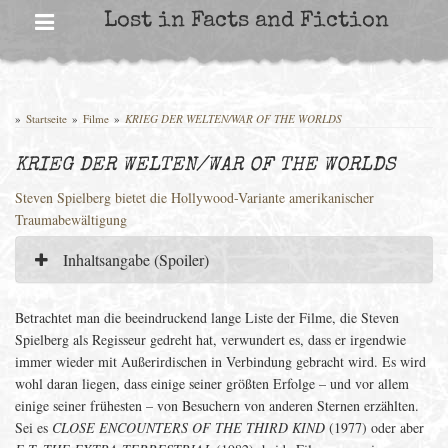
Skip
Lost in Facts and Fiction
to
content
»
Startseite
»
Filme
»
KRIEG DER WELTEN/WAR OF THE WORLDS
KRIEG DER WELTEN/WAR OF THE WORLDS
Steven Spielberg bietet die Hollywood-Variante amerikanischer
Traumabewältigung
Inhaltsangabe (Spoiler)
Betrachtet man die beeindruckend lange Liste der Filme, die Steven
Spielberg als Regisseur gedreht hat, verwundert es, dass er irgendwie
immer wieder mit Außerirdischen in Verbindung gebracht wird. Es wird
wohl daran liegen, dass einige seiner größten Erfolge – und vor allem
einige seiner frühesten – von Besuchern von anderen Sternen erzählten.
Sei es
CLOSE ENCOUNTERS OF THE THIRD KIND
(1977) oder aber