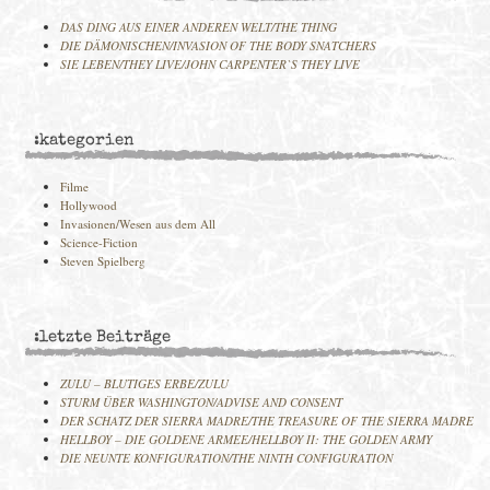
DAS DING AUS EINER ANDEREN WELT/THE THING
DIE DÄMONISCHEN/INVASION OF THE BODY SNATCHERS
SIE LEBEN/THEY LIVE/JOHN CARPENTER`S THEY LIVE
:kategorien
Filme
Hollywood
Invasionen/Wesen aus dem All
Science-Fiction
Steven Spielberg
:letzte Beiträge
ZULU – BLUTIGES ERBE/ZULU
STURM ÜBER WASHINGTON/ADVISE AND CONSENT
DER SCHATZ DER SIERRA MADRE/THE TREASURE OF THE SIERRA MADRE
HELLBOY – DIE GOLDENE ARMEE/HELLBOY II: THE GOLDEN ARMY
DIE NEUNTE KONFIGURATION/THE NINTH CONFIGURATION