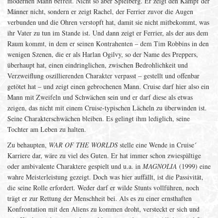
modernen Mann befreit. Nicht so aber Spielberg. Er zeigt den Kampf der
Männer nicht, sondern er zeigt Rachel, der Ferrier zuvor die Augen
verbunden und die Ohren verstopft hat, damit sie nicht mitbekommt, was
ihr Vater zu tun im Stande ist. Und dann zeigt er Ferrier, als der aus dem
Raum kommt, in dem er seinen Kontrahenten – dem Tim Robbins in den
wenigen Szenen, die er als Harlan Ogilvy, so der Name des Preppers,
überhaupt hat, einen eindringlichen, zwischen Bedrohlichkeit und
Verzweiflung oszillierenden Charakter verpasst – gestellt und offenbar
getötet hat – und zeigt einen gebrochenen Mann. Cruise darf hier also ein
Mann mit Zweifeln und Schwächen sein und er darf diese als etwas
zeigen, das nicht mit einem Cruise-typischen Lächeln zu überwinden ist.
Seine Charakterschwächen bleiben. Es gelingt ihm lediglich, seine
Tochter am Leben zu halten.
Zu behaupten,
WAR OF THE WORLDS
stelle eine Wende in Cruise´
Karriere dar, wäre zu viel des Guten. Er hat immer schon zwiespältige
oder ambivalente Charaktere gespielt und u.a. in
MAGNOLIA
(1999) eine
wahre Meisterleistung gezeigt. Doch was hier auffällt, ist die Passivität,
die seine Rolle erfordert. Weder darf er wilde Stunts vollführen, noch
trägt er zur Rettung der Menschheit bei. Als es zu einer ernsthaften
Konfrontation mit den Aliens zu kommen droht, versteckt er sich und