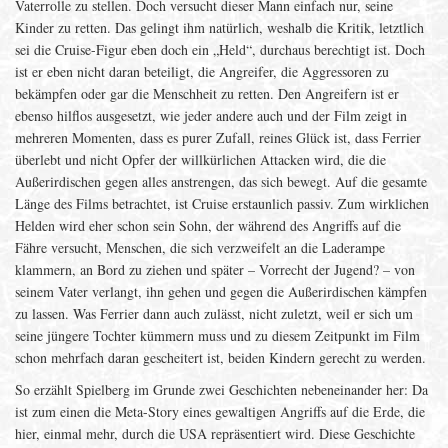
Vaterrolle zu stellen. Doch versucht dieser Mann einfach nur, seine
Kinder zu retten. Das gelingt ihm natürlich, weshalb die Kritik, letztlich
sei die Cruise-Figur eben doch ein „Held“, durchaus berechtigt ist. Doch
ist er eben nicht daran beteiligt, die Angreifer, die Aggressoren zu
bekämpfen oder gar die Menschheit zu retten. Den Angreifern ist er
ebenso hilflos ausgesetzt, wie jeder andere auch und der Film zeigt in
mehreren Momenten, dass es purer Zufall, reines Glück ist, dass Ferrier
überlebt und nicht Opfer der willkürlichen Attacken wird, die die
Außerirdischen gegen alles anstrengen, das sich bewegt. Auf die gesamte
Länge des Films betrachtet, ist Cruise erstaunlich passiv. Zum wirklichen
Helden wird eher schon sein Sohn, der während des Angriffs auf die
Fähre versucht, Menschen, die sich verzweifelt an die Laderampe
klammern, an Bord zu ziehen und später – Vorrecht der Jugend? – von
seinem Vater verlangt, ihn gehen und gegen die Außerirdischen kämpfen
zu lassen. Was Ferrier dann auch zulässt, nicht zuletzt, weil er sich um
seine jüngere Tochter kümmern muss und zu diesem Zeitpunkt im Film
schon mehrfach daran gescheitert ist, beiden Kindern gerecht zu werden.
So erzählt Spielberg im Grunde zwei Geschichten nebeneinander her: Da
ist zum einen die Meta-Story eines gewaltigen Angriffs auf die Erde, die
hier, einmal mehr, durch die USA repräsentiert wird. Diese Geschichte