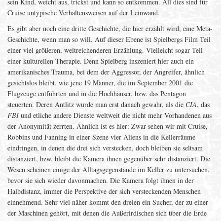
sein Kind, weicht aus, trickst und kann so entkommen. All dies sind für
Cruise untypische Verhaltensweisen auf der Leinwand.
Es gibt aber noch eine dritte Geschichte, die hier erzählt wird, eine Meta-
Geschichte, wenn man so will. Auf dieser Ebene ist Spielbergs Film Teil
einer viel größeren, weitreichenderen Erzählung. Vielleicht sogar Teil
einer kulturellen Therapie. Denn Spielberg inszeniert hier auch ein
amerikanisches Trauma, bei dem der Aggressor, der Angreifer, ähnlich
gesichtslos bleibt, wie jene 19 Männer, die im September 2001 die
Flugzeuge entführten und in die Hochhäuser, bzw. das Pentagon
steuerten. Deren Antlitz wurde man erst danach gewahr, als die
CIA
, das
FBI
und etliche andere Dienste weltweit die nicht mehr Vorhandenen aus
der Anonymität zerrten. Ähnlich ist es hier: Zwar sehen wir mit Cruise,
Robbins und Fanning in einer Szene vier Aliens in die Kellerräume
eindringen, in denen die drei sich verstecken, doch bleiben sie seltsam
distanziert, bzw. bleibt die Kamera ihnen gegenüber sehr distanziert. Die
Wesen scheinen einige der Alltagsgegenstände im Keller zu untersuchen,
bevor sie sich wieder davonmachen. Die Kamera folgt ihnen in der
Halbdistanz, immer die Perspektive der sich versteckenden Menschen
einnehmend. Sehr viel näher kommt den dreien ein Sucher, der zu einer
der Maschinen gehört, mit denen die Außerirdischen sich über die Erde