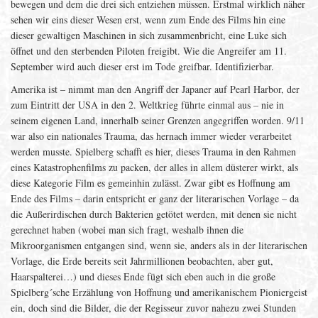
bewegen und dem die drei sich entziehen müssen. Erstmal wirklich näher
sehen wir eins dieser Wesen erst, wenn zum Ende des Films hin eine
dieser gewaltigen Maschinen in sich zusammenbricht, eine Luke sich
öffnet und den sterbenden Piloten freigibt. Wie die Angreifer am 11.
September wird auch dieser erst im Tode greifbar. Identifizierbar.
Amerika ist – nimmt man den Angriff der Japaner auf Pearl Harbor, der
zum Eintritt der USA in den 2. Weltkrieg führte einmal aus – nie in
seinem eigenen Land, innerhalb seiner Grenzen angegriffen worden. 9/11
war also ein nationales Trauma, das hernach immer wieder verarbeitet
werden musste. Spielberg schafft es hier, dieses Trauma in den Rahmen
eines Katastrophenfilms zu packen, der alles in allem düsterer wirkt, als
diese Kategorie Film es gemeinhin zulässt. Zwar gibt es Hoffnung am
Ende des Films – darin entspricht er ganz der literarischen Vorlage – da
die Außerirdischen durch Bakterien getötet werden, mit denen sie nicht
gerechnet haben (wobei man sich fragt, weshalb ihnen die
Mikroorganismen entgangen sind, wenn sie, anders als in der literarischen
Vorlage, die Erde bereits seit Jahrmillionen beobachten, aber gut,
Haarspalterei…) und dieses Ende fügt sich eben auch in die große
Spielberg´sche Erzählung von Hoffnung und amerikanischem Pioniergeist
ein, doch sind die Bilder, die der Regisseur zuvor nahezu zwei Stunden