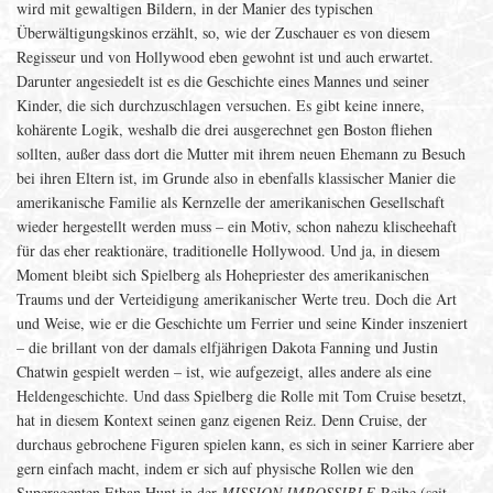
wird mit gewaltigen Bildern, in der Manier des typischen
Überwältigungskinos erzählt, so, wie der Zuschauer es von diesem
Regisseur und von Hollywood eben gewohnt ist und auch erwartet.
Darunter angesiedelt ist es die Geschichte eines Mannes und seiner
Kinder, die sich durchzuschlagen versuchen. Es gibt keine innere,
kohärente Logik, weshalb die drei ausgerechnet gen Boston fliehen
sollten, außer dass dort die Mutter mit ihrem neuen Ehemann zu Besuch
bei ihren Eltern ist, im Grunde also in ebenfalls klassischer Manier die
amerikanische Familie als Kernzelle der amerikanischen Gesellschaft
wieder hergestellt werden muss – ein Motiv, schon nahezu klischeehaft
für das eher reaktionäre, traditionelle Hollywood. Und ja, in diesem
Moment bleibt sich Spielberg als Hohepriester des amerikanischen
Traums und der Verteidigung amerikanischer Werte treu. Doch die Art
und Weise, wie er die Geschichte um Ferrier und seine Kinder inszeniert
– die brillant von der damals elfjährigen Dakota Fanning und Justin
Chatwin gespielt werden – ist, wie aufgezeigt, alles andere als eine
Heldengeschichte. Und dass Spielberg die Rolle mit Tom Cruise besetzt,
hat in diesem Kontext seinen ganz eigenen Reiz. Denn Cruise, der
durchaus gebrochene Figuren spielen kann, es sich in seiner Karriere aber
gern einfach macht, indem er sich auf physische Rollen wie den
Superagenten Ethan Hunt in der
MISSION IMPOSSIBLE
-Reihe (seit