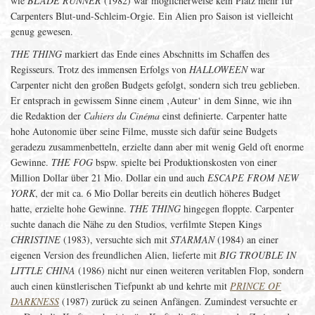
wie
BLADE RUNNER
(1982) war möglicherweise kein Platz mehr für
Carpenters Blut-und-Schleim-Orgie. Ein Alien pro Saison ist vielleicht
genug gewesen.
THE THING
markiert das Ende eines Abschnitts im Schaffen des
Regisseurs. Trotz des immensen Erfolgs von
HALLOWEEN
war
Carpenter nicht den großen Budgets gefolgt, sondern sich treu geblieben.
Er entsprach in gewissem Sinne einem ‚Auteur‘ in dem Sinne, wie ihn
die Redaktion der
Cahiers du Cinéma
einst definierte. Carpenter hatte
hohe Autonomie über seine Filme, musste sich dafür seine Budgets
geradezu zusammenbetteln, erzielte dann aber mit wenig Geld oft enorme
Gewinne.
THE FOG
bspw. spielte bei Produktionskosten von einer
Million Dollar über 21 Mio. Dollar ein und auch
ESCAPE FROM NEW
YORK
, der mit ca. 6 Mio Dollar bereits ein deutlich höheres Budget
hatte, erzielte hohe Gewinne.
THE THING
hingegen floppte. Carpenter
suchte danach die Nähe zu den Studios, verfilmte Stepen Kings
CHRISTINE
(1983), versuchte sich mit
STARMAN
(1984) an einer
eigenen Version des freundlichen Alien, lieferte mit
BIG TROUBLE IN
LITTLE CHINA
(1986) nicht nur einen weiteren veritablen Flop, sondern
auch einen künstlerischen Tiefpunkt ab und kehrte mit
PRINCE OF
DARKNESS
(1987) zurück zu seinen Anfängen. Zumindest versuchte er