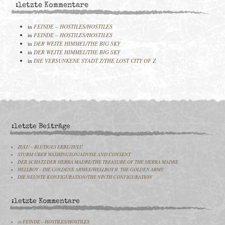
:letzte Kommentare
in
FEINDE – HOSTILES/HOSTILES
in
FEINDE – HOSTILES/HOSTILES
in
DER WEITE HIMMEL/THE BIG SKY
in
DER WEITE HIMMEL/THE BIG SKY
in
DIE VERSUNKENE STADT Z/THE LOST CITY OF Z
:letzte Beiträge
ZULU – BLUTIGES ERBE/ZULU
STURM ÜBER WASHINGTON/ADVISE AND CONSENT
DER SCHATZ DER SIERRA MADRE/THE TREASURE OF THE SIERRA MADRE
HELLBOY – DIE GOLDENE ARMEE/HELLBOY II: THE GOLDEN ARMY
DIE NEUNTE KONFIGURATION/THE NINTH CONFIGURATION
:letzte Kommentare
in
FEINDE – HOSTILES/HOSTILES