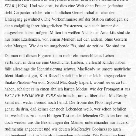
STAR
(1974). Und wie dort, ist dies eine Welt ohne Frauen (offenbar
sieht Carpenter solche rein männlichen Gemeinschaften eher dem
Untergang gewidmet). Die Vorkommnisse auf der Station entledigen sie
dann endgültig ihrer bürgerlichen Existenzen, wie auch immer die
ausgesehen haben mögen. Mitten im weißen Nichts der Antarktis sind sie
nur reine Existenzen, von einem Moment auf den andern, ohne Gestern
oder Morgen. Wie das sie umgebende Eis, sind sie zeitlos. Sie sind tot.
Da man mit diesen Figuren kaum mehr ein menschliches Leben
verbindet, in dem sie eine Geschichte, Lieben, vielleicht Kinder haben,
fällt allerdings die Identifizierung schwer. MacReady ist unsere natürliche
Identifikationsfigur, Kurt Russell spielt ihn in einer leicht abgespeckten
Snake-Plissken-Version. Sobald MacReady kapiert, womit sie es zu tun
haben, schaltet er in einen ähnlich harten Modus, wie der Protagonist aus
ESCAPE FROM NEW YORK
sie braucht, um zu überleben. MacReady
kennt nun weder Freund noch Feind. Die Ironie des Plots liegt zwar
genau da drin, daß keiner der noch Lebenden weiß, wer schon befallen
ist, weshalb es zu einem blutigen Test an den lebenden Objekten kommt,
doch werden uns die Beziehungen der Männer untereinander nur äußerst
rudimentär angedeutet und wir deuten MacReadys Coolness so auch
dahingehend, daß er hier eh niemandem nahesteht. Die Spannung baut