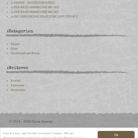
in
FEINDE – HOSTILES/HOSTILES
in
DER WEITE HIMMEL/THE BIG SKY
in
DER WEITE HIMMEL/THE BIG SKY
in
DIE VERSUNKENE STADT Z/THE LOST CITY OF Z
:Kategorien
Bücher
Filme
Gesellschaft und Politik
:Weiteres
Kontakt
Impressum
Datenschutz
© 2014 - 2026 Gavin Armour
Lost In Facts And Fiction verwendet Cookies. Mit der
Ok
Weiterverwendung der Seite, stimmen Sie der Benutzung von