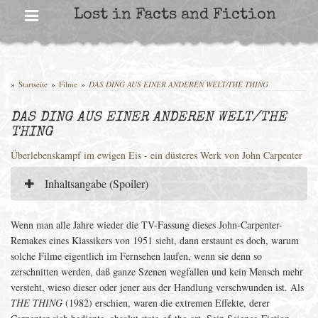
Skip
Lost in Facts and Fiction
to
content
»
Startseite
»
Filme
»
DAS DING AUS EINER ANDEREN WELT/THE THING
DAS DING AUS EINER ANDEREN WELT/THE
THING
Überlebenskampf im ewigen Eis - ein düsteres Werk von John Carpenter
Inhaltsangabe (Spoiler)
Wenn man alle Jahre wieder die TV-Fassung dieses John-Carpenter-
Remakes eines Klassikers von 1951 sieht, dann erstaunt es doch, warum
solche Filme eigentlich im Fernsehen laufen, wenn sie denn so
zerschnitten werden, daß ganze Szenen wegfallen und kein Mensch mehr
versteht, wieso dieser oder jener aus der Handlung verschwunden ist. Als
THE THING
(1982) erschien, waren die extremen Effekte, derer