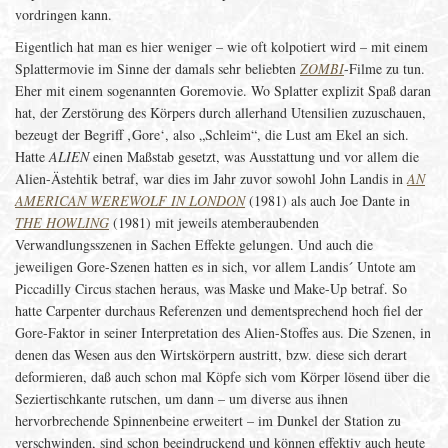
vordringen kann.
Eigentlich hat man es hier weniger – wie oft kolpotiert wird – mit einem
Splattermovie im Sinne der damals sehr beliebten
ZOMBI
-Filme zu tun.
Eher mit einem sogenannten Goremovie. Wo Splatter explizit Spaß daran
hat, der Zerstörung des Körpers durch allerhand Utensilien zuzuschauen,
bezeugt der Begriff ‚Gore‘, also „Schleim“, die Lust am Ekel an sich.
Hatte
ALIEN
einen Maßstab gesetzt, was Ausstattung und vor allem die
Alien-Ästehtik betraf, war dies im Jahr zuvor sowohl John Landis in
AN
AMERICAN WEREWOLF IN LONDON
(1981) als auch Joe Dante in
THE HOWLING
(1981) mit jeweils atemberaubenden
Verwandlungsszenen in Sachen Effekte gelungen. Und auch die
jeweiligen Gore-Szenen hatten es in sich, vor allem Landis´ Untote am
Piccadilly Circus stachen heraus, was Maske und Make-Up betraf. So
hatte Carpenter durchaus Referenzen und dementsprechend hoch fiel der
Gore-Faktor in seiner Interpretation des Alien-Stoffes aus. Die Szenen, in
denen das Wesen aus den Wirtskörpern austritt, bzw. diese sich derart
deformieren, daß auch schon mal Köpfe sich vom Körper lösend über die
Seziertischkante rutschen, um dann – um diverse aus ihnen
hervorbrechende Spinnenbeine erweitert – im Dunkel der Station zu
verschwinden, sind schon beeindruckend und können effektiv auch heute