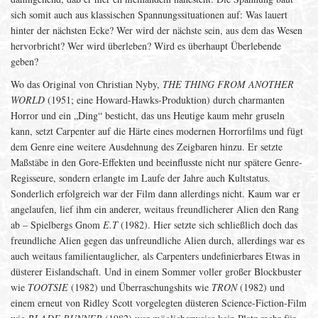
sich somit auch aus klassischen Spannungssituationen auf: Was lauert
hinter der nächsten Ecke? Wer wird der nächste sein, aus dem das Wesen
hervorbricht? Wer wird überleben? Wird es überhaupt Überlebende
geben?
Wo das Original von Christian Nyby,
THE THING FROM ANOTHER
WORLD
(1951; eine Howard-Hawks-Produktion) durch charmanten
Horror und ein „Ding“ besticht, das uns Heutige kaum mehr gruseln
kann, setzt Carpenter auf die Härte eines modernen Horrorfilms und fügt
dem Genre eine weitere Ausdehnung des Zeigbaren hinzu. Er setzte
Maßstäbe in den Gore-Effekten und beeinflusste nicht nur spätere Genre-
Regisseure, sondern erlangte im Laufe der Jahre auch Kultstatus.
Sonderlich erfolgreich war der Film dann allerdings nicht. Kaum war er
angelaufen, lief ihm ein anderer, weitaus freundlicherer Alien den Rang
ab – Spielbergs Gnom
E.T
(1982). Hier setzte sich schließlich doch das
freundliche Alien gegen das unfreundliche Alien durch, allerdings war es
auch weitaus familientauglicher, als Carpenters undefinierbares Etwas in
düsterer Eislandschaft. Und in einem Sommer voller großer Blockbuster
wie
TOOTSIE
(1982) und Überraschungshits wie
TRON
(1982) und
einem erneut von Ridley Scott vorgelegten düsteren Science-Fiction-Film