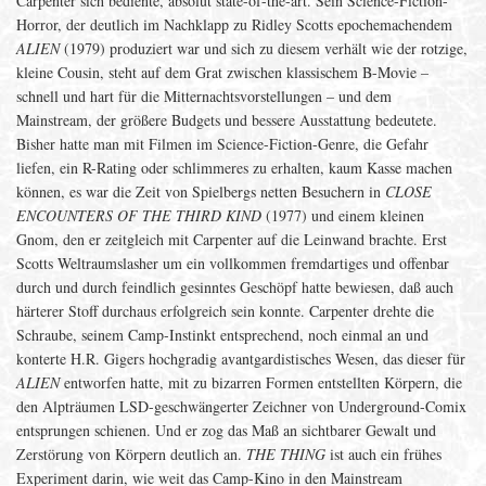
Carpenter sich bediente, absolut state-of-the-art. Sein Science-Fiction-
Horror, der deutlich im Nachklapp zu Ridley Scotts epochemachendem
ALIEN
(1979) produziert war und sich zu diesem verhält wie der rotzige,
kleine Cousin, steht auf dem Grat zwischen klassischem B-Movie –
schnell und hart für die Mitternachtsvorstellungen – und dem
Mainstream, der größere Budgets und bessere Ausstattung bedeutete.
Bisher hatte man mit Filmen im Science-Fiction-Genre, die Gefahr
liefen, ein R-Rating oder schlimmeres zu erhalten, kaum Kasse machen
können, es war die Zeit von Spielbergs netten Besuchern in
CLOSE
ENCOUNTERS OF THE THIRD KIND
(1977) und einem kleinen
Gnom, den er zeitgleich mit Carpenter auf die Leinwand brachte. Erst
Scotts Weltraumslasher um ein vollkommen fremdartiges und offenbar
durch und durch feindlich gesinntes Geschöpf hatte bewiesen, daß auch
härterer Stoff durchaus erfolgreich sein konnte. Carpenter drehte die
Schraube, seinem Camp-Instinkt entsprechend, noch einmal an und
konterte H.R. Gigers hochgradig avantgardistisches Wesen, das dieser für
ALIEN
entworfen hatte, mit zu bizarren Formen entstellten Körpern, die
den Alpträumen LSD-geschwängerter Zeichner von Underground-Comix
entsprungen schienen. Und er zog das Maß an sichtbarer Gewalt und
Zerstörung von Körpern deutlich an.
THE THING
ist auch ein frühes
Experiment darin, wie weit das Camp-Kino in den Mainstream