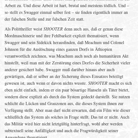
Arbeit zu. Und diese Arbeit ist hart, brutal und meistens tödlich. Und –
so stellt es Swagger einmal selber fest – sie finden eigentlich immer an
der falschen Stelle und zur falschen Zeit statt.
Als Politthriller weist
SHOOTER
denn auch aus, daß er genau diese
Mordmaschinerie und ihre Fehlbarkeit explizit thematisiert, wenn
Swagger und sein Sidekick herausfinden, daß Meachum und Colonel
Johnson für die Auslöschung eines ganzen Dorfs in Äthiopien
verantwortlich zeichnen, was Meachum auch noch als humanitären Akt
hinstellt, weil man mit der Zerstörung eines Dorfes die Sicherheit vieler
anderer gesichert habe. Swagger muß darüber hinaus aber auch
gewärtigen, daß er selber an der Sicherung dieses Einsatzes beteiligt
gewesen ist, auch wenn er davon nichts wusste.
SHOOTER
macht es sich
eben nicht einfach, indem er ein paar bösartige Hanseln als Täter bietet,
sondern diese explizit als durch das System gedeckt darstellt. Sie nutzen
schlicht die Lücken und Grauzonen aus, die dieses System ihnen zur
Verfügung stellt. Aber man darf nicht erwarten, daß ein Film wie dieser
schließlich das System als solches in Frage stellt. Das tut er nicht. Auch
das Militär wird hier nicht letztgültig hinterfragt, wohl aber werden
subtextuell seine Anfälligkeit und auch die Fragwürdigkeit seiner
Anwendung thematisiert.