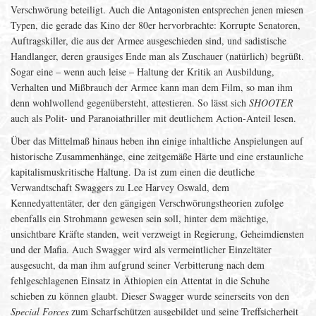
Verschwörung beteiligt. Auch die Antagonisten entsprechen jenen miesen
Typen, die gerade das Kino der 80er hervorbrachte: Korrupte Senatoren,
Auftragskiller, die aus der Armee ausgeschieden sind, und sadistische
Handlanger, deren grausiges Ende man als Zuschauer (natürlich) begrüßt.
Sogar eine – wenn auch leise – Haltung der Kritik an Ausbildung,
Verhalten und Mißbrauch der Armee kann man dem Film, so man ihm
denn wohlwollend gegenübersteht, attestieren. So lässt sich
SHOOTER
auch als Polit- und Paranoiathriller mit deutlichem Action-Anteil lesen.
Über das Mittelmaß hinaus heben ihn einige inhaltliche Anspielungen auf
historische Zusammenhänge, eine zeitgemäße Härte und eine erstaunliche
kapitalismuskritische Haltung. Da ist zum einen die deutliche
Verwandtschaft Swaggers zu Lee Harvey Oswald, dem
Kennedyattentäter, der den gängigen Verschwörungstheorien zufolge
ebenfalls ein Strohmann gewesen sein soll, hinter dem mächtige,
unsichtbare Kräfte standen, weit verzweigt in Regierung, Geheimdiensten
und der Mafia. Auch Swagger wird als vermeintlicher Einzeltäter
ausgesucht, da man ihm aufgrund seiner Verbitterung nach dem
fehlgeschlagenen Einsatz in Äthiopien ein Attentat in die Schuhe
schieben zu können glaubt. Dieser Swagger wurde seinerseits von den
Special Forces
zum Scharfschützen ausgebildet und seine Treffsicherheit