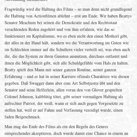
Fragwürdig wird die Haltung des Films – so man denn nicht grundlegend
die Haltung von Actionfilmen ablehnt – erst am Ende. Wir haben Beattys
Senator Meachum bei seinen die Demokratie und den Rechtsstaat
verachtenden Reden zugehört und von ihm erfahren, wie das so
funktioniert im Kapitalismus, wo es eben nicht den einen Mistkerl gibt,
der alles in der Hand hält, sondern wo die Verantwortung im Guten wie
im Schlechten immer auf die Schultern vieler verteilt sei, was eben auch
die, die das System zu ihren Gunsten ausnutzen, durchaus entlastet und
ihnen die Möglichkeit gibt, sich alle Schuldgefühle vom Hals zu halten.
Beatty spielt den Mann mit seiner ganzen Routine, seiner ganzen
Erfahrung – und er hat in seiner Karriere oftmals Charaktere wie diesen
gegeben. Daß Swagger dann aber eine Art Selbstjustiz übt und den
Senator und seine Helferlein, allen voran den von Glover gespielten
Colonel Johnson, kaltblütig tötet, gibt seiner vormaligen Haltung als
aufrechter Patriot, der weiß, wann er sich auch gegen Vorgesetzte zu
stellen hat, weil er auf Fahne und Verfassung vereidigt wurde, einen
faden Beigeschmack.
Man mag das Ende des Films als ein den Regeln des Genres
entsprechendes akzeptieren, doch wurde damit eine Chance in einem an