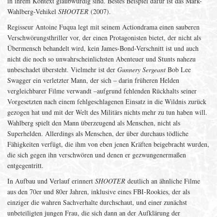
in ihrem Kontext glaubwürdig sind. Bestes Beispiel dafür ist das Mark-
Wahlberg-Vehikel
SHOOTER
(2007).
Regisseur Antoine Fuqua legt mit seinem Actiondrama einen sauberen
Verschwörungsthriller vor, der einen Protagonisten bietet, der nicht als
Übermensch behandelt wird, kein James-Bond-Verschnitt ist und auch
nicht die noch so unwahrscheinlichsten Abenteuer und Stunts nahezu
unbeschadet übersteht. Vielmehr ist der
Gunnery Sergeant
Bob Lee
Swagger ein verletzter Mann, der sich – darin früheren Helden
vergleichbarer Filme verwandt –aufgrund fehlenden Rückhalts seiner
Vorgesetzten nach einem fehlgeschlagenen Einsatz in die Wildnis zurück
gezogen hat und mit der Welt des Militärs nichts mehr zu tun haben will.
Wahlberg spielt den Mann überzeugend als Menschen, nicht als
Superhelden. Allerdings als Menschen, der über durchaus tödliche
Fähigkeiten verfügt, die ihm von eben jenen Kräften beigebracht wurden,
die sich gegen ihn verschwören und denen er gezwungenermaßen
entgegentritt.
In Aufbau und Verlauf erinnert
SHOOTER
deutlich an ähnliche Filme
aus den 70er und 80er Jahren, inklusive eines FBI-Rookies, der als
einziger die wahren Sachverhalte durchschaut, und einer zunächst
unbeteiligten jungen Frau, die sich dann an der Aufklärung der