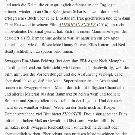
und auch die Kälte, die er ursprünglich offenbar an den Tag legte,
erinnert wiederum an Chris Kyle, jenen Scharfschützen, der ein sehr
erfolgreiches Buch über seine Einsätze im Irak geschrieben und dem dann
Clint Eastwood in seinem Film
AMERICAN SNIPER
(2014) ein recht
ambivalentes Denkmal gesetzt hat. Sich mit einem Mann anzulegen, der
dezidiert als Killermaschine gedacht war, ist natürlich ein gewagtes
Unterfangen, wie die Bösewichte Danny Glover, Elias Koteas und Ned
Beatty schließlich zu spüren bekommen.
Swaggers Ein-Mann-Feldzug (bei dem ihm FBI-Agent Nick Memphis
allerdings helfend zur Seite steht) wirkt denn auch glaubwürdig, weil der
Film minutiös die Vorbereitungen und die Ausführung verfolgt, dabei
aber deutlich zeigt, daß hier keine Supermänner an der Arbeit sind,
sondern in Swagger eben ein Mann, der sich mit billigsten Chemikalien
und allerlei Material aus dem Baumarkt zu helfen weiß und tödliche
Bomben und Sprengfallen herzustellen in der Lage ist. Und der auch
nicht unverwundbar scheint. Weder an der Seele noch am Körper.
Dementsprechend viel Blut bietet
SHOOTER
. Fuqua sättigt seinen Film
mit einem hohen Maß an Gewalt und lässt somit weder militärische
Einsätze, noch Swaggers Racheaktionen sonderlich heldenhaft oder
abenteuerlich wirken. Eher schaut man präzisen Mordmaschinen bei der