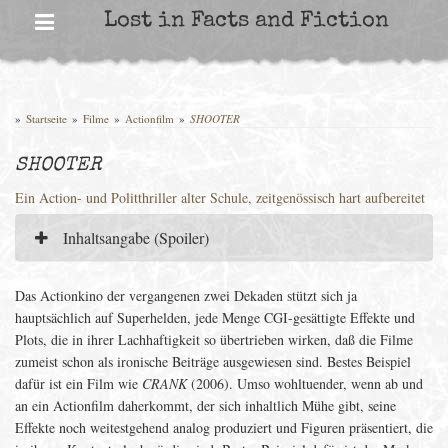
Skip
Lost in Facts and Fiction
to
content
»
Startseite
»
Filme
»
Actionfilm
»
SHOOTER
SHOOTER
Ein Action- und Politthriller alter Schule, zeitgenössisch hart aufbereitet
Inhaltsangabe (Spoiler)
Das Actionkino der vergangenen zwei Dekaden stützt sich ja
hauptsächlich auf Superhelden, jede Menge CGI-gesättigte Effekte und
Plots, die in ihrer Lachhaftigkeit so übertrieben wirken, daß die Filme
zumeist schon als ironische Beiträge ausgewiesen sind. Bestes Beispiel
dafür ist ein Film wie
CRANK
(2006). Umso wohltuender, wenn ab und
an ein Actionfilm daherkommt, der sich inhaltlich Mühe gibt, seine
Effekte noch weitestgehend analog produziert und Figuren präsentiert, die