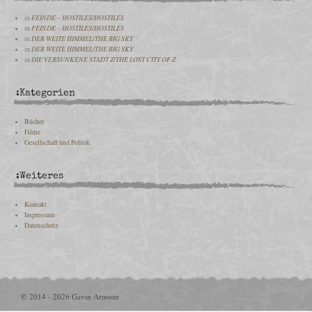
in
FEINDE – HOSTILES/HOSTILES
in
FEINDE – HOSTILES/HOSTILES
in
DER WEITE HIMMEL/THE BIG SKY
in
DER WEITE HIMMEL/THE BIG SKY
in
DIE VERSUNKENE STADT Z/THE LOST CITY OF Z
:Kategorien
Bücher
Filme
Gesellschaft und Politik
:Weiteres
Kontakt
Impressum
Datenschutz
© 2014 - 2026 Gavin Armour