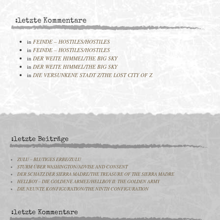
:letzte Kommentare
in
FEINDE – HOSTILES/HOSTILES
in
FEINDE – HOSTILES/HOSTILES
in
DER WEITE HIMMEL/THE BIG SKY
in
DER WEITE HIMMEL/THE BIG SKY
in
DIE VERSUNKENE STADT Z/THE LOST CITY OF Z
:letzte Beiträge
ZULU – BLUTIGES ERBE/ZULU
STURM ÜBER WASHINGTON/ADVISE AND CONSENT
DER SCHATZ DER SIERRA MADRE/THE TREASURE OF THE SIERRA MADRE
HELLBOY – DIE GOLDENE ARMEE/HELLBOY II: THE GOLDEN ARMY
DIE NEUNTE KONFIGURATION/THE NINTH CONFIGURATION
:letzte Kommentare