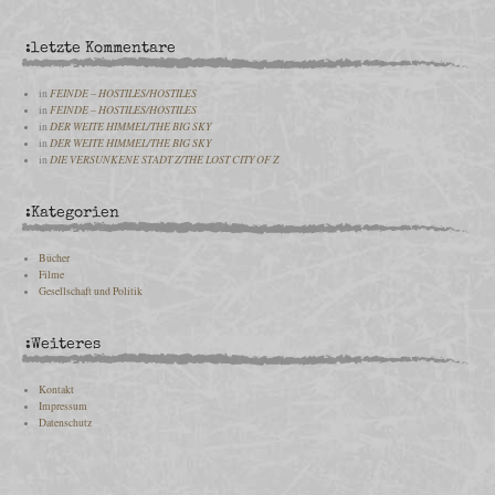
:letzte Kommentare
in
FEINDE – HOSTILES/HOSTILES
in
FEINDE – HOSTILES/HOSTILES
in
DER WEITE HIMMEL/THE BIG SKY
in
DER WEITE HIMMEL/THE BIG SKY
in
DIE VERSUNKENE STADT Z/THE LOST CITY OF Z
:Kategorien
Bücher
Filme
Gesellschaft und Politik
:Weiteres
Kontakt
Impressum
Datenschutz