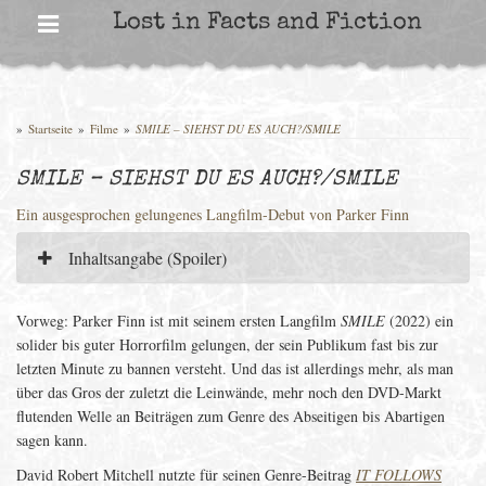
Skip
Lost in Facts and Fiction
to
content
»
Startseite
»
Filme
»
SMILE – SIEHST DU ES AUCH?/SMILE
SMILE – SIEHST DU ES AUCH?/SMILE
Ein ausgesprochen gelungenes Langfilm-Debut von Parker Finn
Inhaltsangabe (Spoiler)
Vorweg: Parker Finn ist mit seinem ersten Langfilm
SMILE
(2022) ein
solider bis guter Horrorfilm gelungen, der sein Publikum fast bis zur
letzten Minute zu bannen versteht. Und das ist allerdings mehr, als man
über das Gros der zuletzt die Leinwände, mehr noch den DVD-Markt
flutenden Welle an Beiträgen zum Genre des Abseitigen bis Abartigen
sagen kann.
David Robert Mitchell nutzte für seinen Genre-Beitrag
IT FOLLOWS