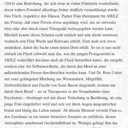
(2014) eine Bedrohung, die sich zwar in vielen Filmtiteln wiederfindet,
deren wahres Potential allerdings bisher sträflich vernachlässigt wurde:
Den Fluch, respektive den Dämon. Parker Finn übernimmt für
SMILE
das Prinzip, daß einer Person etwas angehängt wird, das sie entweder
tötet oder aber durch einen Tötungsakt weitergegeben werden kann.
Mitchell konnte dieses Schema recht einfach und sehr direkt umsetzen,
wodurch sein Film Wucht und Relevanz erhielt. Finn muß sich etwas
ausdenken, damit die Sache einen neuen Dreh erhält. So ist es nun nicht
einfach ein Fluch (obwohl man das, was der jungen Protagonistin in
SMILE
widerfährt durchaus auch als Fluch betrachten kann), der umgeht,
sondern eine Art Selbstmordkette, die durch den Mord an einer
außenstehenden Person durchbrochen werden kann. Und Dr. Rose Cotter,
mit einer gelungenen Mischung aus Wissensdurst, Mitgefühl,
Zerbrechlichkeit und Furcht von Sosie Bacon dargestellt, kommt nur
durch ihren Beruf – sie ist Therapeutin in der Notaufnahme einer
Psychiatrie – überhaupt erst mit dieser Verkettung in Berührung, als eine
junge Frau eingeliefert wird und sich vor ihren Augen ausgesprochen
brutal und blutig das Leben nimmt. Ab diesem Moment versteht Finn es,
den Zuschauer in ein immer bizarreres Szenario zu entführen, dessen
Atmosphäre zunehmend furchteinflößend ist. Weniger gelingt ihm das