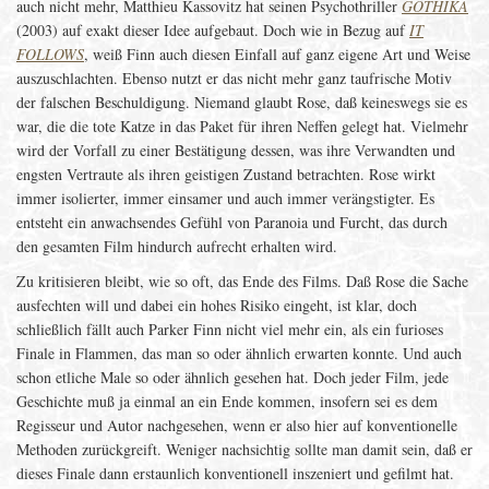
auch nicht mehr, Matthieu Kassovitz hat seinen Psychothriller
GOTHIKA
(2003) auf exakt dieser Idee aufgebaut. Doch wie in Bezug auf
IT
FOLLOWS
, weiß Finn auch diesen Einfall auf ganz eigene Art und Weise
auszuschlachten. Ebenso nutzt er das nicht mehr ganz taufrische Motiv
der falschen Beschuldigung. Niemand glaubt Rose, daß keineswegs sie es
war, die die tote Katze in das Paket für ihren Neffen gelegt hat. Vielmehr
wird der Vorfall zu einer Bestätigung dessen, was ihre Verwandten und
engsten Vertraute als ihren geistigen Zustand betrachten. Rose wirkt
immer isolierter, immer einsamer und auch immer verängstigter. Es
entsteht ein anwachsendes Gefühl von Paranoia und Furcht, das durch
den gesamten Film hindurch aufrecht erhalten wird.
Zu kritisieren bleibt, wie so oft, das Ende des Films. Daß Rose die Sache
ausfechten will und dabei ein hohes Risiko eingeht, ist klar, doch
schließlich fällt auch Parker Finn nicht viel mehr ein, als ein furioses
Finale in Flammen, das man so oder ähnlich erwarten konnte. Und auch
schon etliche Male so oder ähnlich gesehen hat. Doch jeder Film, jede
Geschichte muß ja einmal an ein Ende kommen, insofern sei es dem
Regisseur und Autor nachgesehen, wenn er also hier auf konventionelle
Methoden zurückgreift. Weniger nachsichtig sollte man damit sein, daß er
dieses Finale dann erstaunlich konventionell inszeniert und gefilmt hat.