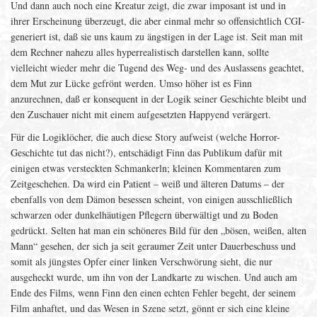
Und dann auch noch eine Kreatur zeigt, die zwar imposant ist und in
ihrer Erscheinung überzeugt, die aber einmal mehr so offensichtlich CGI-
generiert ist, daß sie uns kaum zu ängstigen in der Lage ist. Seit man mit
dem Rechner nahezu alles hyperrealistisch darstellen kann, sollte
vielleicht wieder mehr die Tugend des Weg- und des Auslassens geachtet,
dem Mut zur Lücke gefrönt werden. Umso höher ist es Finn
anzurechnen, daß er konsequent in der Logik seiner Geschichte bleibt und
den Zuschauer nicht mit einem aufgesetzten Happyend verärgert.
Für die Logiklöcher, die auch diese Story aufweist (welche Horror-
Geschichte tut das nicht?), entschädigt Finn das Publikum dafür mit
einigen etwas versteckten Schmankerln; kleinen Kommentaren zum
Zeitgeschehen. Da wird ein Patient – weiß und älteren Datums – der
ebenfalls von dem Dämon besessen scheint, von einigen ausschließlich
schwarzen oder dunkelhäutigen Pflegern überwältigt und zu Boden
gedrückt. Selten hat man ein schöneres Bild für den „bösen, weißen, alten
Mann“ gesehen, der sich ja seit geraumer Zeit unter Dauerbeschuss und
somit als jüngstes Opfer einer linken Verschwörung sieht, die nur
ausgeheckt wurde, um ihn von der Landkarte zu wischen. Und auch am
Ende des Films, wenn Finn den einen echten Fehler begeht, der seinem
Film anhaftet, und das Wesen in Szene setzt, gönnt er sich eine kleine