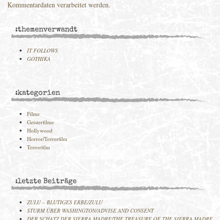
Kommentardaten verarbeitet werden.
:themenverwandt
IT FOLLOWS
GOTHIKA
:kategorien
Filme
Geisterfilme
Hollywood
Horror/Terrorfilm
Terrorfilm
:letzte Beiträge
ZULU – BLUTIGES ERBE/ZULU
STURM ÜBER WASHINGTON/ADVISE AND CONSENT
DER SCHATZ DER SIERRA MADRE/THE TREASURE OF THE SIERRA MADRE