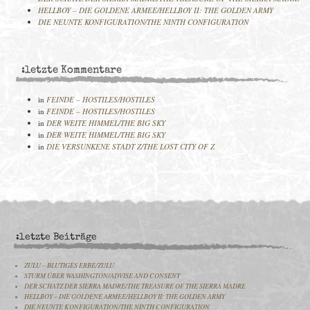
HELLBOY – DIE GOLDENE ARMEE/HELLBOY II: THE GOLDEN ARMY
DIE NEUNTE KONFIGURATION/THE NINTH CONFIGURATION
:letzte Kommentare
in
FEINDE – HOSTILES/HOSTILES
in
FEINDE – HOSTILES/HOSTILES
in
DER WEITE HIMMEL/THE BIG SKY
in
DER WEITE HIMMEL/THE BIG SKY
in
DIE VERSUNKENE STADT Z/THE LOST CITY OF Z
:letzte Beiträge
ZULU – BLUTIGES ERBE/ZULU
STURM ÜBER WASHINGTON/ADVISE AND CONSENT
DER SCHATZ DER SIERRA MADRE/THE TREASURE OF THE SIERRA MADRE
HELLBOY – DIE GOLDENE ARMEE/HELLBOY II: THE GOLDEN ARMY
DIE NEUNTE KONFIGURATION/THE NINTH CONFIGURATION