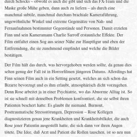
durch Schocks – obwohl es auch die gibt und sich das FX-Team und die
Maske große Mühe geben, dann auch zu liefern – als durch eine
manchmal subtile, manchmal durchaus brachiale Kameraführung,
ungewöhnliche Winkel und extreme Gegensätze von Nah- und
Fernaufnahmen bestimmter Gegenstände und Personen. Damit erzielen
Finn und sein Kameramann Charlie Sarroff erstaunliche Effekte. Der
Film entfaltet einen Sog aus seiner Nähe zur Hauptfigur und eben der
Entfremdung, die sie zunehmend empfindet und welche die Bilder
bestätigen.
Der Film hält das durch, was hervorgehoben werden sollte, da genau dies
selten genug der Fall ist in Horrorfilmen jüngeren Datums. Allerdings hat
Finn seinen Film auch in ein Setting gesetzt, welches an sich schon das
Bizarre bevorzugt und es ihm erlaubt, atmosphärisch dicht vorzugehen.
Denn Rose arbeitet ja in einer Psychiatrie, wo das Abnorme Alltag ist. So
ist sie schnell mit denselben Problemen konfrontiert, die sie selbst ihren
Patienten beschert hatte: Es glaubt ihr niemand. Burnout,
Posttraumatische Stressstörungen, Depression – Rose Kollegen
diagnostizieren genau jene Krankheiten und Krankheitsbilkder, die auch
Rose jener Patientin ausgestellt hatte, die sich dann vor ihren Augen
tötete. Die Idee, daß Arzt und Patient die Rollen tauschen, ist so neu nun