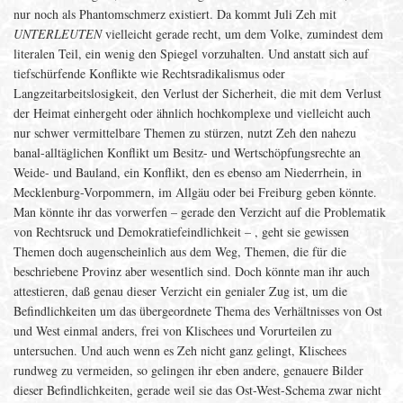
nur noch als Phantomschmerz existiert. Da kommt Juli Zeh mit
UNTERLEUTEN
vielleicht gerade recht, um dem Volke, zumindest dem
literalen Teil, ein wenig den Spiegel vorzuhalten. Und anstatt sich auf
tiefschürfende Konflikte wie Rechtsradikalismus oder
Langzeitarbeitslosigkeit, den Verlust der Sicherheit, die mit dem Verlust
der Heimat einhergeht oder ähnlich hochkomplexe und vielleicht auch
nur schwer vermittelbare Themen zu stürzen, nutzt Zeh den nahezu
banal-alltäglichen Konflikt um Besitz- und Wertschöpfungsrechte an
Weide- und Bauland, ein Konflikt, den es ebenso am Niederrhein, in
Mecklenburg-Vorpommern, im Allgäu oder bei Freiburg geben könnte.
Man könnte ihr das vorwerfen – gerade den Verzicht auf die Problematik
von Rechtsruck und Demokratiefeindlichkeit – , geht sie gewissen
Themen doch augenscheinlich aus dem Weg, Themen, die für die
beschriebene Provinz aber wesentlich sind. Doch könnte man ihr auch
attestieren, daß genau dieser Verzicht ein genialer Zug ist, um die
Befindlichkeiten um das übergeordnete Thema des Verhältnisses von Ost
und West einmal anders, frei von Klischees und Vorurteilen zu
untersuchen. Und auch wenn es Zeh nicht ganz gelingt, Klischees
rundweg zu vermeiden, so gelingen ihr eben andere, genauere Bilder
dieser Befindlichkeiten, gerade weil sie das Ost-West-Schema zwar nicht