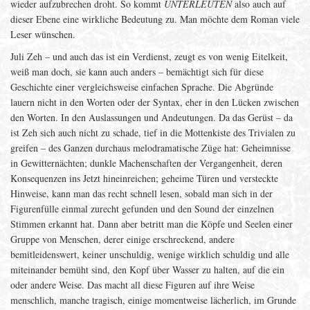
wieder aufzubrechen droht. So kommt
UNTERLEUTEN
also auch auf
dieser Ebene eine wirkliche Bedeutung zu. Man möchte dem Roman viele
Leser wünschen.
Juli Zeh – und auch das ist ein Verdienst, zeugt es von wenig Eitelkeit,
weiß man doch, sie kann auch anders – bemächtigt sich für diese
Geschichte einer vergleichsweise einfachen Sprache. Die Abgründe
lauern nicht in den Worten oder der Syntax, eher in den Lücken zwischen
den Worten. In den Auslassungen und Andeutungen. Da das Gerüst – da
ist Zeh sich auch nicht zu schade, tief in die Mottenkiste des Trivialen zu
greifen – des Ganzen durchaus melodramatische Züge hat: Geheimnisse
in Gewitternächten; dunkle Machenschaften der Vergangenheit, deren
Konsequenzen ins Jetzt hineinreichen; geheime Türen und versteckte
Hinweise, kann man das recht schnell lesen, sobald man sich in der
Figurenfülle einmal zurecht gefunden und den Sound der einzelnen
Stimmen erkannt hat. Dann aber betritt man die Köpfe und Seelen einer
Gruppe von Menschen, derer einige erschreckend, andere
bemitleidenswert, keiner unschuldig, wenige wirklich schuldig und alle
miteinander bemüht sind, den Kopf über Wasser zu halten, auf die ein
oder andere Weise. Das macht all diese Figuren auf ihre Weise
menschlich, manche tragisch, einige momentweise lächerlich, im Grunde