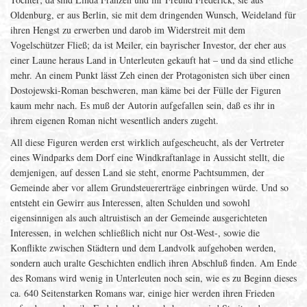
Oldenburg, er aus Berlin, sie mit dem dringenden Wunsch, Weideland für
ihren Hengst zu erwerben und darob im Widerstreit mit dem
Vogelschützer Fließ; da ist Meiler, ein bayrischer Investor, der eher aus
einer Laune heraus Land in Unterleuten gekauft hat – und da sind etliche
mehr. An einem Punkt lässt Zeh einen der Protagonisten sich über einen
Dostojewski-Roman beschweren, man käme bei der Fülle der Figuren
kaum mehr nach. Es muß der Autorin aufgefallen sein, daß es ihr in
ihrem eigenen Roman nicht wesentlich anders zugeht.
All diese Figuren werden erst wirklich aufgescheucht, als der Vertreter
eines Windparks dem Dorf eine Windkraftanlage in Aussicht stellt, die
demjenigen, auf dessen Land sie steht, enorme Pachtsummen, der
Gemeinde aber vor allem Grundsteuererträge einbringen würde. Und so
entsteht ein Gewirr aus Interessen, alten Schulden und sowohl
eigensinnigen als auch altruistisch an der Gemeinde ausgerichteten
Interessen, in welchen schließlich nicht nur Ost-West-, sowie die
Konflikte zwischen Städtern und dem Landvolk aufgehoben werden,
sondern auch uralte Geschichten endlich ihren Abschluß finden. Am Ende
des Romans wird wenig in Unterleuten noch sein, wie es zu Beginn dieses
ca. 640 Seitenstarken Romans war, einige hier werden ihren Frieden