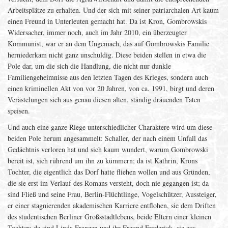
Arbeitsplätze zu erhalten. Und der sich mit seiner patriarchalen Art kaum
einen Freund in Unterleuten gemacht hat. Da ist Kron, Gombrowskis
Widersacher, immer noch, auch im Jahr 2010, ein überzeugter
Kommunist, war er an dem Ungemach, das auf Gombrowskis Familie
herniederkam nicht ganz unschuldig. Diese beiden stellen in etwa die
Pole dar, um die sich die Handlung, die nicht nur dunkle
Familiengeheimnisse aus den letzten Tagen des Krieges, sondern auch
einen kriminellen Akt von vor 20 Jahren, von ca. 1991, birgt und deren
Verästelungen sich aus genau diesen alten, ständig dräuenden Taten
speisen.
Und auch eine ganze Riege unterschiedlicher Charaktere wird um diese
beiden Pole herum angesammelt: Schaller, der nach einem Unfall das
Gedächtnis verloren hat und sich kaum wundert, warum Gombrowski
bereit ist, sich rührend um ihn zu kümmern; da ist Kathrin, Krons
Tochter, die eigentlich das Dorf hatte fliehen wollen und aus Gründen,
die sie erst im Verlauf des Romans versteht, doch nie gegangen ist; da
sind Fließ und seine Frau, Berlin-Flüchtlinge, Vogelschützer, Aussteiger,
er einer stagnierenden akademischen Karriere entflohen, sie dem Driften
des studentischen Berliner Großsstadtlebens, beide Eltern einer kleinen
Tochter; da sind Linda Franzen und ihr Freund Frederick, sie aus