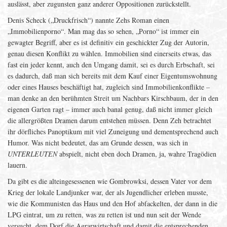
auslässt, aber zugunsten ganz anderer Oppositionen zurückstellt.
Denis Scheck („Druckfrisch“) nannte Zehs Roman einen
„Immobilienporno“. Man mag das so sehen, „Porno“ ist immer ein
gewagter Begriff, aber es ist definitiv ein geschickter Zug der Autorin,
genau diesen Konflikt zu wählen. Immobilien sind einerseits etwas, das
fast ein jeder kennt, auch den Umgang damit, sei es durch Erbschaft, sei
es dadurch, daß man sich bereits mit dem Kauf einer Eigentumswohnung
oder eines Hauses beschäftigt hat, zugleich sind Immobilienkonflikte –
man denke an den berühmten Streit um Nachbars Kirschbaum, der in den
eigenen Garten ragt – immer auch banal genug, daß nicht immer gleich
die allergrößten Dramen darum entstehen müssen. Denn Zeh betrachtet
ihr dörfliches Panoptikum mit viel Zuneigung und dementsprechend auch
Humor. Was nicht bedeutet, das am Grunde dessen, was sich in
UNTERLEUTEN
abspielt, nicht eben doch Dramen, ja, wahre Tragödien
lauern.
Da gibt es die alteingesessenen wie Gombrowksi, dessen Vater vor dem
Krieg der lokale Landjunker war, der als Jugendlicher erleben musste,
wie die Kommunisten das Haus und den Hof abfackelten, der dann in die
LPG eintrat, um zu retten, was zu retten ist und nun seit der Wende
versucht, dem Dorf die Agrarwirtschaft und damit die entsprechenden