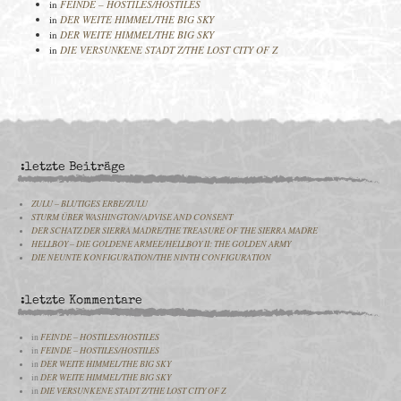
in
FEINDE – HOSTILES/HOSTILES
in
DER WEITE HIMMEL/THE BIG SKY
in
DER WEITE HIMMEL/THE BIG SKY
in
DIE VERSUNKENE STADT Z/THE LOST CITY OF Z
:letzte Beiträge
ZULU – BLUTIGES ERBE/ZULU
STURM ÜBER WASHINGTON/ADVISE AND CONSENT
DER SCHATZ DER SIERRA MADRE/THE TREASURE OF THE SIERRA MADRE
HELLBOY – DIE GOLDENE ARMEE/HELLBOY II: THE GOLDEN ARMY
DIE NEUNTE KONFIGURATION/THE NINTH CONFIGURATION
:letzte Kommentare
in
FEINDE – HOSTILES/HOSTILES
in
FEINDE – HOSTILES/HOSTILES
in
DER WEITE HIMMEL/THE BIG SKY
in
DER WEITE HIMMEL/THE BIG SKY
in
DIE VERSUNKENE STADT Z/THE LOST CITY OF Z