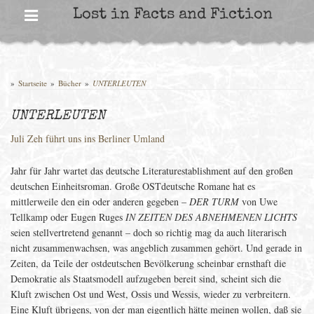
Skip
Lost in Facts and Fiction
to
content
»
Startseite
»
Bücher
»
UNTERLEUTEN
UNTERLEUTEN
Juli Zeh führt uns ins Berliner Umland
Jahr für Jahr wartet das deutsche Literaturestablishment auf den großen
deutschen Einheitsroman. Große OSTdeutsche Romane hat es
mittlerweile den ein oder anderen gegeben –
DER TURM
von Uwe
Tellkamp oder Eugen Ruges
IN ZEITEN DES ABNEHMENEN LICHTS
seien stellvertretend genannt – doch so richtig mag da auch literarisch
nicht zusammenwachsen, was angeblich zusammen gehört. Und gerade in
Zeiten, da Teile der ostdeutschen Bevölkerung scheinbar ernsthaft die
Demokratie als Staatsmodell aufzugeben bereit sind, scheint sich die
Kluft zwischen Ost und West, Ossis und Wessis, wieder zu verbreitern.
Eine Kluft übrigens, von der man eigentlich hätte meinen wollen, daß sie