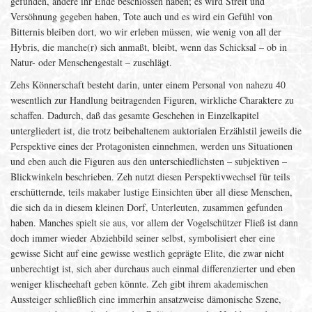
gefunden, andere ihr Ende beschlossen haben; es wird Streit und
Versöhnung gegeben haben, Tote auch und es wird ein Gefühl von
Bitternis bleiben dort, wo wir erleben müssen, wie wenig von all der
Hybris, die manche(r) sich anmaßt, bleibt, wenn das Schicksal – ob in
Natur- oder Menschengestalt – zuschlägt.
Zehs Könnerschaft besteht darin, unter einem Personal von nahezu 40
wesentlich zur Handlung beitragenden Figuren, wirkliche Charaktere zu
schaffen. Dadurch, daß das gesamte Geschehen in Einzelkapitel
untergliedert ist, die trotz beibehaltenem auktorialen Erzählstil jeweils die
Perspektive eines der Protagonisten einnehmen, werden uns Situationen
und eben auch die Figuren aus den unterschiedlichsten – subjektiven –
Blickwinkeln beschrieben. Zeh nutzt diesen Perspektivwechsel für teils
erschütternde, teils makaber lustige Einsichten über all diese Menschen,
die sich da in diesem kleinen Dorf, Unterleuten, zusammen gefunden
haben. Manches spielt sie aus, vor allem der Vogelschützer Fließ ist dann
doch immer wieder Abziehbild seiner selbst, symbolisiert eher eine
gewisse Sicht auf eine gewisse westlich geprägte Elite, die zwar nicht
unberechtigt ist, sich aber durchaus auch einmal differenzierter und eben
weniger klischeehaft geben könnte. Zeh gibt ihrem akademischen
Aussteiger schließlich eine immerhin ansatzweise dämonische Szene,