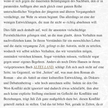
wenn er sich gegen die dauernden Belästigungen des Nachbarn, den er in
paranoiden Anflügen aber auch gleich einer ganzen Reihe
unterschiedlicher Vergehen der jüngeren und älteren Vergangenheit
verdächtigt, zur Wehr zu setzen beginnt. Das allerdings ist eine der
wenigen Entwicklungen, die man ihr nicht so richtig abnehmen will.
Dies fällt auch deshalb auf, weil ihr ansonsten vielschichtige
Persönlichkeiten gelungen sind, an die man glaubt, deren Verhalten man
nachvollziehen kann. In ihrem Verständnis für ein menschliches Leben
und die darin vergangene Zeit, gelingt es der Autorin, nicht zu urteilen,
wodurch wir selbst solches Verhalten, das wir verurteilen mögen,
zumindest verstehen können. Sogar verstehen müssen, vielleicht sogar
gegen unser eigenes Begehren. Anders als noch Dörte Hansen in ihrem
vielgepriesenen Buch
ALTES LAND
, schlägt Zeh sich auch nicht auf eine
Seite, im Gegenteil, sie löst „Seiten“ auf, was man dem Roman als
Roman – also als Anteil an einer kulturellen Entwicklung, als Diskurs-
und Debattenbeitrag – sehr hoch anrechnen sollte. Indem sie den Ost-
West-Konflikt nicht ignoriert und dadurch etwas schönfärbt, ihm aber
auch keine explizite Stellung einräumt im Geflecht der Konflikte und
Beziehungen, trägt Juli Zeh ganz maßgeblich dazu bei, diesen Konflikt
generell zurück zu stellen. Und das tut bitter Not, gerade in Zeiten, da er