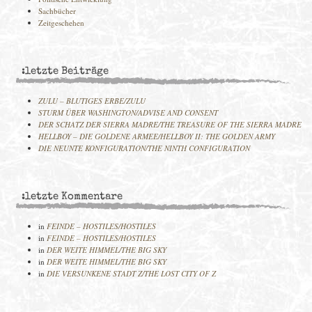
Sachbücher
Zeitgeschehen
:letzte Beiträge
ZULU – BLUTIGES ERBE/ZULU
STURM ÜBER WASHINGTON/ADVISE AND CONSENT
DER SCHATZ DER SIERRA MADRE/THE TREASURE OF THE SIERRA MADRE
HELLBOY – DIE GOLDENE ARMEE/HELLBOY II: THE GOLDEN ARMY
DIE NEUNTE KONFIGURATION/THE NINTH CONFIGURATION
:letzte Kommentare
in
FEINDE – HOSTILES/HOSTILES
in
FEINDE – HOSTILES/HOSTILES
in
DER WEITE HIMMEL/THE BIG SKY
in
DER WEITE HIMMEL/THE BIG SKY
in
DIE VERSUNKENE STADT Z/THE LOST CITY OF Z