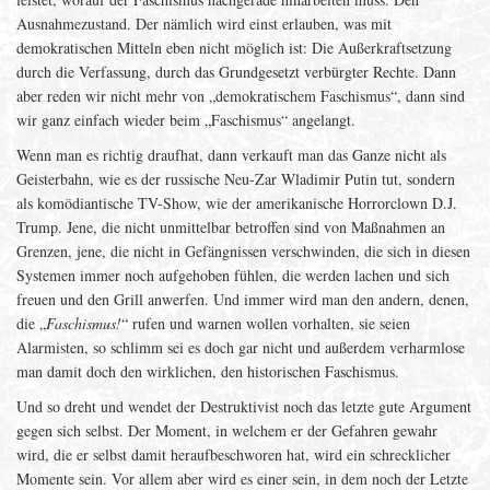
Ausnahmezustand. Der nämlich wird einst erlauben, was mit
demokratischen Mitteln eben nicht möglich ist: Die Außerkraftsetzung
durch die Verfassung, durch das Grundgesetzt verbürgter Rechte. Dann
aber reden wir nicht mehr von „demokratischem Faschismus“, dann sind
wir ganz einfach wieder beim „Faschismus“ angelangt.
Wenn man es richtig draufhat, dann verkauft man das Ganze nicht als
Geisterbahn, wie es der russische Neu-Zar Wladimir Putin tut, sondern
als komödiantische TV-Show, wie der amerikanische Horrorclown D.J.
Trump. Jene, die nicht unmittelbar betroffen sind von Maßnahmen an
Grenzen, jene, die nicht in Gefängnissen verschwinden, die sich in diesen
Systemen immer noch aufgehoben fühlen, die werden lachen und sich
freuen und den Grill anwerfen. Und immer wird man den andern, denen,
die „
Faschismus!
“ rufen und warnen wollen vorhalten, sie seien
Alarmisten, so schlimm sei es doch gar nicht und außerdem verharmlose
man damit doch den wirklichen, den historischen Faschismus.
Und so dreht und wendet der Destruktivist noch das letzte gute Argument
gegen sich selbst. Der Moment, in welchem er der Gefahren gewahr
wird, die er selbst damit heraufbeschworen hat, wird ein schrecklicher
Momente sein. Vor allem aber wird es einer sein, in dem noch der Letzte