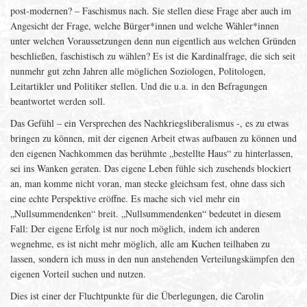
post-modernen? – Faschismus nach. Sie stellen diese Frage aber auch im
Angesicht der Frage, welche Bürger*innen und welche Wähler*innen
unter welchen Voraussetzungen denn nun eigentlich aus welchen Gründen
beschließen, faschistisch zu wählen? Es ist die Kardinalfrage, die sich seit
nunmehr gut zehn Jahren alle möglichen Soziologen, Politologen,
Leitartikler und Politiker stellen. Und die u.a. in den Befragungen
beantwortet werden soll.
Das Gefühl – ein Versprechen des Nachkriegsliberalismus -, es zu etwas
bringen zu können, mit der eigenen Arbeit etwas aufbauen zu können und
den eigenen Nachkommen das berühmte „bestellte Haus“ zu hinterlassen,
sei ins Wanken geraten. Das eigene Leben fühle sich zusehends blockiert
an, man komme nicht voran, man stecke gleichsam fest, ohne dass sich
eine echte Perspektive eröffne. Es mache sich viel mehr ein
„Nullsummendenken“ breit. „Nullsummendenken“ bedeutet in diesem
Fall: Der eigene Erfolg ist nur noch möglich, indem ich anderen
wegnehme, es ist nicht mehr möglich, alle am Kuchen teilhaben zu
lassen, sondern ich muss in den nun anstehenden Verteilungskämpfen den
eigenen Vorteil suchen und nutzen.
Dies ist einer der Fluchtpunkte für die Überlegungen, die Carolin