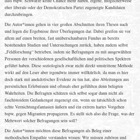
dass bspw. Schwarze keine Chance mehr haben, eigene, möglicherweise
eher liberale oder der Demokratischen Partei zugeneigte Kandidaten
durchzubringen.
Die Autor*innen gehen in vier großen Abschnitten ihren Thesen nach
und legen die Ergebnisse ihrer Überlegungen dar. Dabei greifen sie vor
allem auf einen breiten, fast unüberschaubaren Fundus an bereits
bestehenden Studien und Untersuchungen zurück, haben zudem selbst
„Feldforschung“ betrieben, indem sie Befragungen zu mit ausgewählten
Personen der verschiedenen gesellschaftlichen und politischen Spektren
geführt haben. Diese soziologisch zwar nicht direkt umstrittene Methode
wirkt auf den Leser aber irgendwie immer willkürlich, da man es hier
doch stark mit anekdotischer Evidenz zu tun hat, also Ableitungen aus
persönlichen Erlebnissen und oftmals eher gefühlten denn belegten
Wahrheiten. Die Befragten schätzen sich selbst sogar dann nicht als
faschistoidem Gedankengut zugeneigt ein, wenn sie tatsächlich schon
echte Vernichtungsfantasien äußern und ein extrem hartes Vorgehen
bspw. gegen Migranten propagieren. Es stellt sich also die Frage, was der
Mehrwert solcher Befragungen sein soll?
Die Autor*innen möchten diese Befragungen als Beleg einer
methodischen Empathie verstanden wissen: Wir müssen zuhören und