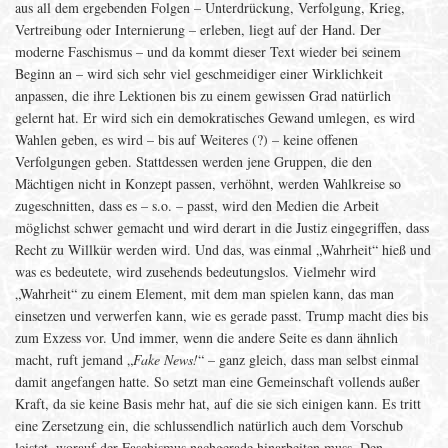
aus all dem ergebenden Folgen – Unterdrückung, Verfolgung, Krieg,
Vertreibung oder Internierung – erleben, liegt auf der Hand. Der
moderne Faschismus – und da kommt dieser Text wieder bei seinem
Beginn an – wird sich sehr viel geschmeidiger einer Wirklichkeit
anpassen, die ihre Lektionen bis zu einem gewissen Grad natürlich
gelernt hat. Er wird sich ein demokratisches Gewand umlegen, es wird
Wahlen geben, es wird – bis auf Weiteres (?) – keine offenen
Verfolgungen geben. Stattdessen werden jene Gruppen, die den
Mächtigen nicht in Konzept passen, verhöhnt, werden Wahlkreise so
zugeschnitten, dass es – s.o. – passt, wird den Medien die Arbeit
möglichst schwer gemacht und wird derart in die Justiz eingegriffen, dass
Recht zu Willkür werden wird. Und das, was einmal „Wahrheit“ hieß und
was es bedeutete, wird zusehends bedeutungslos. Vielmehr wird
„Wahrheit“ zu einem Element, mit dem man spielen kann, das man
einsetzen und verwerfen kann, wie es gerade passt. Trump macht dies bis
zum Exzess vor. Und immer, wenn die andere Seite es dann ähnlich
macht, ruft jemand „
Fake News!
“ – ganz gleich, dass man selbst einmal
damit angefangen hatte. So setzt man eine Gemeinschaft vollends außer
Kraft, da sie keine Basis mehr hat, auf die sie sich einigen kann. Es tritt
eine Zersetzung ein, die schlussendlich natürlich auch dem Vorschub
leistet, worauf der Faschismus nachgerade hinarbeiten muss. Den