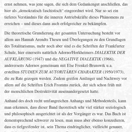
ernst nehmen, was jene sagen, die sich dem Gedankengut anschließen, das
hier als „demokratisch faschistisch“ eingeordnet wird. Nur so sei ein
tieferes Verständnis für die inneren Antriebskräfte dieses Phänomens zu
erreichen – und dieses dann auch erfolgreicher zu bekämpfen.
Die theoretische Grundierung der gesamten Untersuchung besteht vor
allem aus Hannah Arendts Thesen und Überlegungen zu den Grundlagen
des Totalitarismus, mehr noch aber sind es die Schriften der Frankfurter
Schule, hier einerseits natürlich Adorno/Horkheimers
DIALEKTIK DER
AUFKLÄRUNG
(1947) und die
NEGATIVE DIALEKTIK
(1966),
andererseits Adornos gemeinsam mit Else Frenkel-Brunswik u.a.
erstellten
STUDIEN ZUM AUTORITÄREN CHARAKTER
(1950/1973),
die zu Rate gezogen werden. Zudem greifen Amlinger und Nachtwey vor
allem auf die Schriften Erich Fromms zurück, der sich schon früh mit
der menschlichen Destruktivität auseinandergesetzt hatte.
Anhand des doch recht umfangreichen Anhangs und Methodenteils, kann
man erkennen, dass dieser Band theoretisch sehr viel stärker soziologisch
und philosophisch ausgerichtet ist als der Vorgänger es war. Das Buch ist
dementsprechend schwerer zu lesen, man muss aber ebenso konzedieren,
dass es tiefgreifender ist, sein Thema eindringlicher, vielleicht genauer,