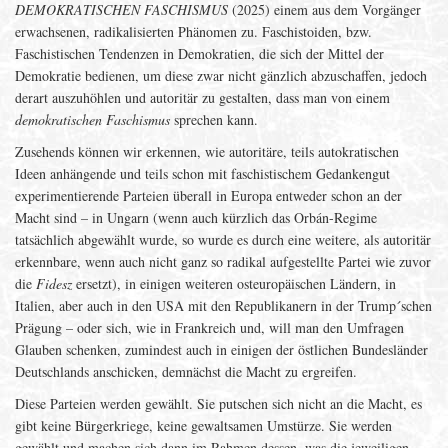
DEMOKRATISCHEN FASCHISMUS
(2025) einem aus dem Vorgänger
erwachsenen, radikalisierten Phänomen zu. Faschistoiden, bzw.
Faschistischen Tendenzen in Demokratien, die sich der Mittel der
Demokratie bedienen, um diese zwar nicht gänzlich abzuschaffen, jedoch
derart auszuhöhlen und autoritär zu gestalten, dass man von einem
demokratischen Faschismus
sprechen kann.
Zusehends können wir erkennen, wie autoritäre, teils autokratischen
Ideen anhängende und teils schon mit faschistischem Gedankengut
experimentierende Parteien überall in Europa entweder schon an der
Macht sind – in Ungarn (wenn auch kürzlich das Orbán-Regime
tatsächlich abgewählt wurde, so wurde es durch eine weitere, als autoritär
erkennbare, wenn auch nicht ganz so radikal aufgestellte Partei wie zuvor
die
Fidesz
ersetzt), in einigen weiteren osteuropäischen Ländern, in
Italien, aber auch in den USA mit den Republikanern in der Trump´schen
Prägung – oder sich, wie in Frankreich und, will man den Umfragen
Glauben schenken, zumindest auch in einigen der östlichen Bundesländer
Deutschlands anschicken, demnächst die Macht zu ergreifen.
Diese Parteien werden gewählt. Sie putschen sich nicht an die Macht, es
gibt keine Bürgerkriege, keine gewaltsamen Umstürze. Sie werden
gewählt und machen sich dann im Rahmen dessen, was die jeweiligen