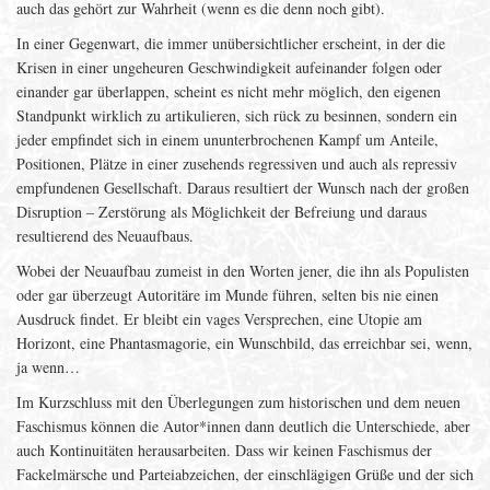
auch das gehört zur Wahrheit (wenn es die denn noch gibt).
In einer Gegenwart, die immer unübersichtlicher erscheint, in der die
Krisen in einer ungeheuren Geschwindigkeit aufeinander folgen oder
einander gar überlappen, scheint es nicht mehr möglich, den eigenen
Standpunkt wirklich zu artikulieren, sich rück zu besinnen, sondern ein
jeder empfindet sich in einem ununterbrochenen Kampf um Anteile,
Positionen, Plätze in einer zusehends regressiven und auch als repressiv
empfundenen Gesellschaft. Daraus resultiert der Wunsch nach der großen
Disruption – Zerstörung als Möglichkeit der Befreiung und daraus
resultierend des Neuaufbaus.
Wobei der Neuaufbau zumeist in den Worten jener, die ihn als Populisten
oder gar überzeugt Autoritäre im Munde führen, selten bis nie einen
Ausdruck findet. Er bleibt ein vages Versprechen, eine Utopie am
Horizont, eine Phantasmagorie, ein Wunschbild, das erreichbar sei, wenn,
ja wenn…
Im Kurzschluss mit den Überlegungen zum historischen und dem neuen
Faschismus können die Autor*innen dann deutlich die Unterschiede, aber
auch Kontinuitäten herausarbeiten. Dass wir keinen Faschismus der
Fackelmärsche und Parteiabzeichen, der einschlägigen Grüße und der sich