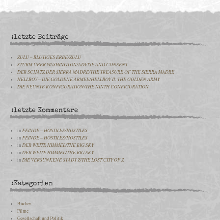
:letzte Beiträge
ZULU – BLUTIGES ERBE/ZULU
STURM ÜBER WASHINGTON/ADVISE AND CONSENT
DER SCHATZ DER SIERRA MADRE/THE TREASURE OF THE SIERRA MADRE
HELLBOY – DIE GOLDENE ARMEE/HELLBOY II: THE GOLDEN ARMY
DIE NEUNTE KONFIGURATION/THE NINTH CONFIGURATION
:letzte Kommentare
in
FEINDE – HOSTILES/HOSTILES
in
FEINDE – HOSTILES/HOSTILES
in
DER WEITE HIMMEL/THE BIG SKY
in
DER WEITE HIMMEL/THE BIG SKY
in
DIE VERSUNKENE STADT Z/THE LOST CITY OF Z
:Kategorien
Bücher
Filme
Gesellschaft und Politik