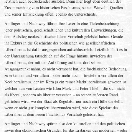
letztlich auch bedrückender auslotet. Denn hier liegt eben deutlich der
Zusammenhang zum historischen Faschismus, seinen Wurzeln, Quellen
und seiner Entwicklung offen, ebenso die Unterschiede.
Amlinger und Nachtwey führen ihre Leser in eine Tiefenbetrachtung
jener politischen, gesellschaftlichen und kulturellen Entwicklungen, die
dem Aufstieg neofaschistischer Ideen Vorschub geleistet haben. Gerade
ihr Exkurs in die Geschichte des politischen wie gesellschaftlichen
Liberalismus ist dafür ausgesprochen aufschlussreich. Letztlich läuft es in
der Untersuchung tatsächlich auf die Frage hinaus, inwiefern der
Liberalismus, der mit der Aufklärung aufkam, dort seinen
Ausgangspunkt nahm, es nicht vermocht hat, die faschistische Bedrohung
zu erkennen und vor allem – oder mehr noch – inwiefern vor allem der
Neoliberalismus, der im Kern ja ein reiner Marktliberalismus gewesen ist,
welcher nun von Leuten wie Elon Musk und Peter Thiel – die sich nicht
als liberal, sondern als libertär verstehen – an seinen äußersten Rand
getrieben wird, wo der Staat als Regulator nur noch ein Hülle darstellt,
wenn er nicht gar komplett überwunden wird, wie diese Spielart des
Liberalismus dem neuen Faschismus Vorschub geleistet hat.
Amlinger und Nachtwey spüren also den kulturellen und den politischen
sowie den ökonomischen Gründen für das Erstarken des modernen – oder