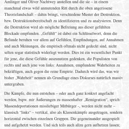
Amlinger und Oliver Nachtwey anstellen und die sie – in einem
manchmal etwas wild anmutenden Ritt durch die oben angerissene
Theorielandschaft – dahin bringt, verschiedene Muster der Destruktion,
bzw. Destruktionsbereitschaft zu identifizieren und zu analysieren. Denn
die Destruktion wird als mögliche Befreiung aus dieser gefühlten
Blockade empfunden. „Gefühlt“ ist dabei ein Schlüsselwort, denn die
Befunde beruhen vor allem auf Gefühlen, Empfindungen, auf Annahmen
und auch Meinungen, die empirisch oftmals nicht gedeckt sind, nicht
selten sogar statistisch widerlegt werden. Dies ist ein wesentlicher Punkt
für jene, die diese Gefühle auszunutzen gedenken, die Populisten von
rechts und auch jene von links: Annahmen, empfundene Wahrheiten zu
bekräftigen, auch gegen die reine Empirie. Dadurch wird das, was wir
bisher „Wahrheit“ nennen als Grundlage eines Diskurses natürlich massiv
untergraben.
Die Kämpfe, die nun entstehen – oder auch ganz konkret angefacht
werden, bspw. mir Äußerungen zu massenhafter „Remigration“, sprich:
Massendeportationen missliebiger Mitbürger -, werden nicht mehr –
klassisch “links“ – vertikal, also als Klassenkämpfe ausgetragen, sondern
horizontal zwischen einzelnen Gruppen. Die gegeneinander ausgespielt
und aufgehetzt werden. Und sich teils auch allzu gern aufhetzen lassen;