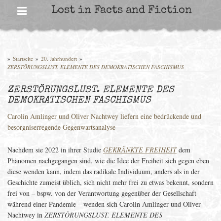
Skip
Lost in Facts and Fiction
to
content
»
Startseite
»
20. Jahrhundert
»
ZERSTÖRUNGSLUST. ELEMENTE DES DEMOKRATISCHEN FASCHISMUS
ZERSTÖRUNGSLUST. ELEMENTE DES
DEMOKRATISCHEN FASCHISMUS
Carolin Amlinger und Oliver Nachtwey liefern eine bedrückende und
besorgniserregende Gegenwartsanalyse
Nachdem sie 2022 in ihrer Studie
GEKRÄNKTE FREIHEIT
dem
Phänomen nachgegangen sind, wie die Idee der Freiheit sich gegen eben
diese wenden kann, indem das radikale Individuum, anders als in der
Geschichte zumeist üblich, sich nicht mehr frei zu etwas bekennt, sondern
frei von – bspw. von der Verantwortung gegenüber der Gesellschaft
während einer Pandemie – wenden sich Carolin Amlinger und Oliver
Nachtwey in
ZERSTÖRUNGSLUST. ELEMENTE DES