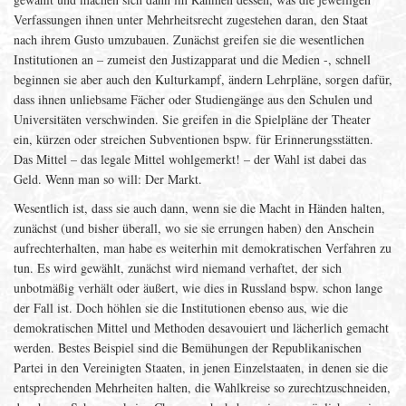
Verfassungen ihnen unter Mehrheitsrecht zugestehen daran, den Staat
nach ihrem Gusto umzubauen. Zunächst greifen sie die wesentlichen
Institutionen an – zumeist den Justizapparat und die Medien -, schnell
beginnen sie aber auch den Kulturkampf, ändern Lehrpläne, sorgen dafür,
dass ihnen unliebsame Fächer oder Studiengänge aus den Schulen und
Universitäten verschwinden. Sie greifen in die Spielpläne der Theater
ein, kürzen oder streichen Subventionen bspw. für Erinnerungsstätten.
Das Mittel – das legale Mittel wohlgemerkt! – der Wahl ist dabei das
Geld. Wenn man so will: Der Markt.
Wesentlich ist, dass sie auch dann, wenn sie die Macht in Händen halten,
zunächst (und bisher überall, wo sie sie errungen haben) den Anschein
aufrechterhalten, man habe es weiterhin mit demokratischen Verfahren zu
tun. Es wird gewählt, zunächst wird niemand verhaftet, der sich
unbotmäßig verhält oder äußert, wie dies in Russland bspw. schon lange
der Fall ist. Doch höhlen sie die Institutionen ebenso aus, wie die
demokratischen Mittel und Methoden desavouiert und lächerlich gemacht
werden. Bestes Beispiel sind die Bemühungen der Republikanischen
Partei in den Vereinigten Staaten, in jenen Einzelstaaten, in denen sie die
entsprechenden Mehrheiten halten, die Wahlkreise so zurechtzuschneiden,