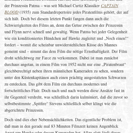
der Prinzessin Patma – was seit Michael Curtiz Klassiker
CAPTAIN
BLOOD
(1935) zum Standardrepertoire jedes Piratenfilms gehört, der auf
sich hält. Doch bei diesem letzten Punkt fangen dann auch die
Schwierigkeiten des Films an, denn das Getue zwischen der Prinzessin
und Flynn nervt schnell und gewaltig. Wenn Patma bei jeder Gelegenheit
wie ein konditioniertes Hündchen auf Hawke zugleitet und „Noch einen!“
fordert – womit die scheinbar unwiderstehlichen Küsse des Mannes
gemeint sind – nimmt das dem Film die nötige Ernsthaftigkeit. Der Film
droht schlichtweg zur Farce zu verkommen. Dabei ist man zunächst
durchaus angetan, in einem Film von 1952 nicht nur eine „Piratenbraut“
gleichberechtigt neben ihren männlichen Kameraden zu sehen, sondern
unter den Küstenkapitänen auch einen prächtig ausgestatteten Schwarzen
zu entdecken. Das gibt dem Film ein durchaus modernes und
fortschrittliches Flair. Doch nach und nach werden diese Ansätze fast in
ihr Gegenteil verdreht, was schließlich darin kulminiert, daß die zuvor so
selbstbestimmte „Spitfire“ Stevens schließlich selber klingt wie die
abgerichtete Prinzessin.
Doch sind dies eher Nebensächlichkeiten. Das eigentliche Problem ist,
daß man in den gerade mal 83 Minuten Filmzeit keinen Augenblick
Angst um Hawke oder dessen Kameraden hat. Allzu glatt läuft dieses