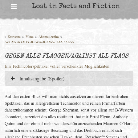
Skip
Lost in Facts and Fiction
to
content
»
Startseite
»
Filme
»
Abenteuerfilm
»
GEGEN ALLE FLAGGEN/AGAINST ALL FLAGS
GEGEN ALLE FLAGGEN/AGAINST ALL FLAGS
Ein Technicolorspektakel voller verschenkter Möglichkeiten
Inhaltsangabe (Spoiler)
Auf den ersten Blick will man nichts aussetzen an diesem farbenfrohen
Spektakel, das in allergrellstem Technicolor und reinen Primärfarben
daherzukommen scheint. Goerge Sherman, sonst vor allem auf B-Western
abonniert, inszeniert das alles routiniert, hat mir Errol Flynn, Anthony
Quinn und der einmal mehr wunderschön anzusehenden Maureen O’Hara
natürlich eine erstklassige Besetzung und das Drehbuch erlaubt sich
allerhand Frechheiten zwischen Hawke, dem „Rotschopf“ Stevens und