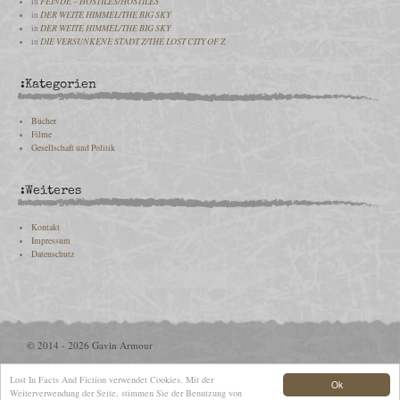
in
FEINDE – HOSTILES/HOSTILES
in
DER WEITE HIMMEL/THE BIG SKY
in
DER WEITE HIMMEL/THE BIG SKY
in
DIE VERSUNKENE STADT Z/THE LOST CITY OF Z
:Kategorien
Bücher
Filme
Gesellschaft und Politik
:Weiteres
Kontakt
Impressum
Datenschutz
© 2014 - 2026 Gavin Armour
Lost In Facts And Fiction verwendet Cookies. Mit der
Ok
Weiterverwendung der Seite, stimmen Sie der Benutzung von