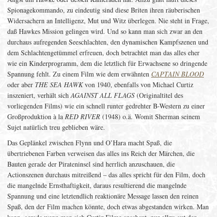
Spionagekommando, zu eindeutig sind diese Briten ihren räuberischen
Widersachern an Intelligenz, Mut und Witz überlegen. Nie steht in Frage,
daß Hawkes Mission gelingen wird. Und so kann man sich zwar an den
durchaus aufregenden Seeschlachten, den dynamischen Kampfszenen und
dem Schlachtengetümmel erfreuen, doch betrachtet man das alles eher
wie ein Kinderprogramm, dem die letztlich für Erwachsene so dringende
Spannung fehlt. Zu einem Film wie dem erwähnten
CAPTAIN BLOOD
oder aber
THE SEA HAWK
von 1940, ebenfalls von Michael Curtiz
inszeniert, verhält sich
AGAINST ALL FLAGS
(Originaltitel des
vorliegenden Films) wie ein schnell runter gedrehter B-Western zu einer
Großproduktion à la
RED RIVER
(1948) o.ä. Womit Sherman seinem
Sujet natürlich treu geblieben wäre.
Das Geplänkel zwischen Flynn und O’Hara macht Spaß, die
übertriebenen Farben verweisen das alles ins Reich der Märchen, die
Bauten gerade der Pirateninsel sind herrlich anzuschauen, die
Actionszenen durchaus mitreißend – das alles spricht für den Film, doch
die mangelnde Ernsthaftigkeit, daraus resultierend die mangelnde
Spannung und eine letztendlich reaktionäre Message lassen den reinen
Spaß, den der Film machen könnte, doch etwas abgestanden wirken. Man