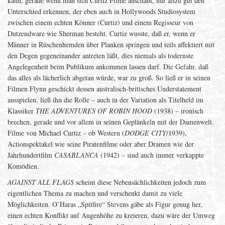
kann, gerade wenn man sich Curtiz Filme anschaut, nur allzu gut den
Unterschied erkennen, der eben auch in Hollywoods Studiosystem
zwischen einem echten Könner (Curtiz) und einem Regisseur von
Dutzendware wie Sherman besteht. Curtiz wusste, daß er, wenn er
Männer in Rüschenhemden über Planken springen und teils affektiert mit
den Degen gegeneinander antreten läßt, dies niemals als todernste
Angelegenheit beim Publikum ankommen lassen darf. Die Gefahr, daß
das alles als lächerlich abgetan würde, war zu groß. So ließ er in seinen
Filmen Flynn geschickt dessen australisch-britisches Understatement
ausspielen, ließ ihn die Rolle – auch in der Variation als Titelheld im
Klassiker
THE ADVENTURES OF ROBIN HOOD
(1938) – ironisch
brechen, gerade und vor allem in seinen Geplänkeln mit der Damenwelt.
Filme von Michael Curtiz – ob Western (
DODGE CITY
/1939),
Actionspektakel wie seine Piratenfilme oder aber Dramen wie der
Jahrhundertfilm
CASABLANCA
(1942) – sind auch immer verkappte
Komödien.
AGAINST ALL FLAGS
scheint diese Nebensächlichkeiten jedoch zum
eigentlichen Thema zu machen und verschenkt damit zu viele
Möglichkeiten. O’Haras „Spitfire“ Stevens gäbe als Figur genug her,
einen echten Konflikt auf Augenhöhe zu kreieren, dazu wäre der Umweg