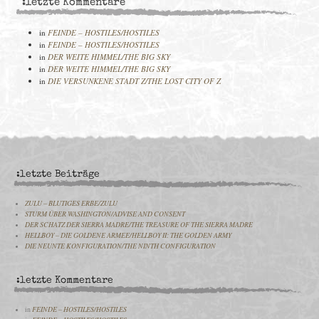
:letzte Kommentare
in
FEINDE – HOSTILES/HOSTILES
in
FEINDE – HOSTILES/HOSTILES
in
DER WEITE HIMMEL/THE BIG SKY
in
DER WEITE HIMMEL/THE BIG SKY
in
DIE VERSUNKENE STADT Z/THE LOST CITY OF Z
:letzte Beiträge
ZULU – BLUTIGES ERBE/ZULU
STURM ÜBER WASHINGTON/ADVISE AND CONSENT
DER SCHATZ DER SIERRA MADRE/THE TREASURE OF THE SIERRA MADRE
HELLBOY – DIE GOLDENE ARMEE/HELLBOY II: THE GOLDEN ARMY
DIE NEUNTE KONFIGURATION/THE NINTH CONFIGURATION
:letzte Kommentare
in
FEINDE – HOSTILES/HOSTILES