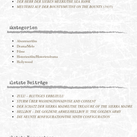
DER HERR DER SIEBEN MEERE/THE SEA HAWK
MEUTEREI AUF DER BOUNTY/MUTINY ON THE BOUNTY (1935)
:kategorien
Abenteuerfilm
Drama/Melo
Filme
Historienfilm/Historiendrama
Hollywood
:letzte Beiträge
ZULU – BLUTIGES ERBE/ZULU
STURM ÜBER WASHINGTON/ADVISE AND CONSENT
DER SCHATZ DER SIERRA MADRE/THE TREASURE OF THE SIERRA MADRE
HELLBOY – DIE GOLDENE ARMEE/HELLBOY II: THE GOLDEN ARMY
DIE NEUNTE KONFIGURATION/THE NINTH CONFIGURATION