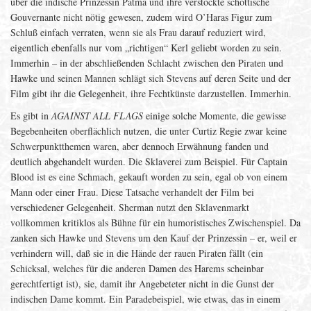
über die indische Prinzessin Patma und ihre verstockte schottische
Gouvernante nicht nötig gewesen, zudem wird O’Haras Figur zum
Schluß einfach verraten, wenn sie als Frau darauf reduziert wird,
eigentlich ebenfalls nur vom „richtigen“ Kerl geliebt worden zu sein.
Immerhin – in der abschließenden Schlacht zwischen den Piraten und
Hawke und seinen Mannen schlägt sich Stevens auf deren Seite und der
Film gibt ihr die Gelegenheit, ihre Fechtkünste darzustellen. Immerhin.
Es gibt in
AGAINST ALL FLAGS
einige solche Momente, die gewisse
Begebenheiten oberflächlich nutzen, die unter Curtiz Regie zwar keine
Schwerpunktthemen waren, aber dennoch Erwähnung fanden und
deutlich abgehandelt wurden. Die Sklaverei zum Beispiel. Für Captain
Blood ist es eine Schmach, gekauft worden zu sein, egal ob von einem
Mann oder einer Frau. Diese Tatsache verhandelt der Film bei
verschiedener Gelegenheit. Sherman nutzt den Sklavenmarkt
vollkommen kritiklos als Bühne für ein humoristisches Zwischenspiel. Da
zanken sich Hawke und Stevens um den Kauf der Prinzessin – er, weil er
verhindern will, daß sie in die Hände der rauen Piraten fällt (ein
Schicksal, welches für die anderen Damen des Harems scheinbar
gerechtfertigt ist), sie, damit ihr Angebeteter nicht in die Gunst der
indischen Dame kommt. Ein Paradebeispiel, wie etwas, das in einem