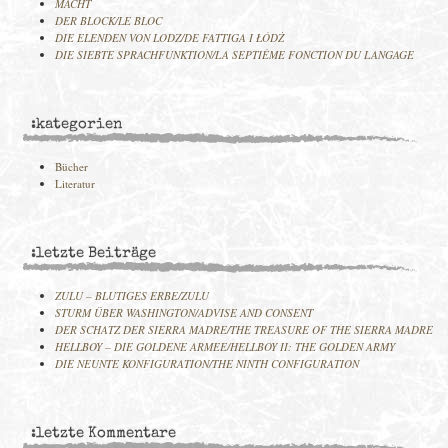
MACHT
DER BLOCK/LE BLOC
DIE ELENDEN VON LODZ/DE FATTIGA I ŁÓDŻ
DIE SIEBTE SPRACHFUNKTION/LA SEPTIÈME FONCTION DU LANGAGE
:kategorien
Bücher
Literatur
:letzte Beiträge
ZULU – BLUTIGES ERBE/ZULU
STURM ÜBER WASHINGTON/ADVISE AND CONSENT
DER SCHATZ DER SIERRA MADRE/THE TREASURE OF THE SIERRA MADRE
HELLBOY – DIE GOLDENE ARMEE/HELLBOY II: THE GOLDEN ARMY
DIE NEUNTE KONFIGURATION/THE NINTH CONFIGURATION
:letzte Kommentare