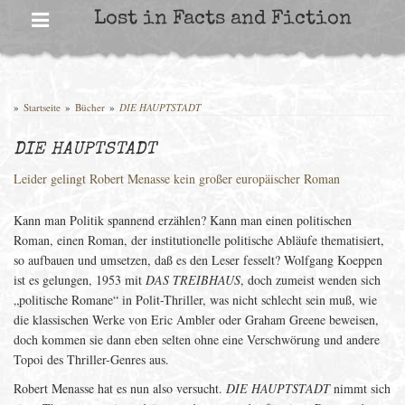
Skip
Lost in Facts and Fiction
to
content
»
Startseite
»
Bücher
»
DIE HAUPTSTADT
DIE HAUPTSTADT
Leider gelingt Robert Menasse kein großer europäischer Roman
Kann man Politik spannend erzählen? Kann man einen politischen
Roman, einen Roman, der institutionelle politische Abläufe thematisiert,
so aufbauen und umsetzen, daß es den Leser fesselt? Wolfgang Koeppen
ist es gelungen, 1953 mit
DAS TREIBHAUS
, doch zumeist wenden sich
„politische Romane“ in Polit-Thriller, was nicht schlecht sein muß, wie
die klassischen Werke von Eric Ambler oder Graham Greene beweisen,
doch kommen sie dann eben selten ohne eine Verschwörung und andere
Topoi des Thriller-Genres aus.
Robert Menasse hat es nun also versucht.
DIE HAUPTSTADT
nimmt sich