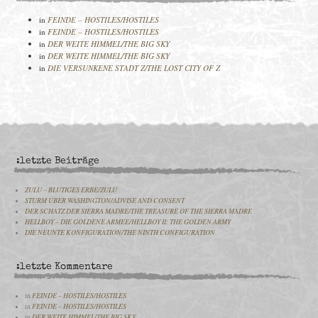
in
FEINDE – HOSTILES/HOSTILES
in
FEINDE – HOSTILES/HOSTILES
in
DER WEITE HIMMEL/THE BIG SKY
in
DER WEITE HIMMEL/THE BIG SKY
in
DIE VERSUNKENE STADT Z/THE LOST CITY OF Z
:letzte Beiträge
ZULU – BLUTIGES ERBE/ZULU
STURM ÜBER WASHINGTON/ADVISE AND CONSENT
DER SCHATZ DER SIERRA MADRE/THE TREASURE OF THE SIERRA MADRE
HELLBOY – DIE GOLDENE ARMEE/HELLBOY II: THE GOLDEN ARMY
DIE NEUNTE KONFIGURATION/THE NINTH CONFIGURATION
:letzte Kommentare
in
FEINDE – HOSTILES/HOSTILES
in
FEINDE – HOSTILES/HOSTILES
in
DER WEITE HIMMEL/THE BIG SKY