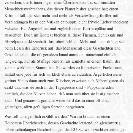
versuchen; die Erinnerungen eines Überlebenden des schlimmsten
Menschheitsverbrechens, das dieser Planet bisher gesehen hat; einen
Kriminalfall, der sich mehr und mehr als Verschwörungsthriller mit
Verbindungen bis in den Vatikan entpuppt; leicht frivole Liebeständeleien
zwischen EU-Angestellten und zugleich deren Karrierepläne und -
aussichten. Doch im Kontext bleiben all diese Themen, Schicksale und
Einzelpunkte skizzenhaft, fast oberflächlich. Mehr und mehr drängt sich
beim Lesen der Eindruck auf, daß Menasse all diese Geschichten und
Geschichtchen, die oft geradezu banal anmuten, manchmal einfach
langweilig, nur als Staffage benutzt, als Lametta an einem Baum, der
keinen wirklichen Stamm hat. Sie werden zu literarischen Funktionen,
anstatt eine jede für sich wirklich etwas zu erzählen. Ärgerlicherweise
gerinnt Vieles dann auch zum Klischee, erweisen sich Nebenfiguren als
exakt das, was sie auch in der Tagespresse sind – Pappkameraden
nämlich, die den Nutzen haben, daß man sich über sie lustig machen
kann. Und genauso ärgerlicherweise wird das in einer oft allzu
geläufigen, allzu gefälligen Sprache dargeboten.
Was soll da eigentlich erzählt werden? Warum braucht es einen
Holocaust-Überlebenden, dessen Geschichte letztendlich gleichwertig
neben seitenlangen Beschreibungen der EU-Schweinezuchtverordnungen