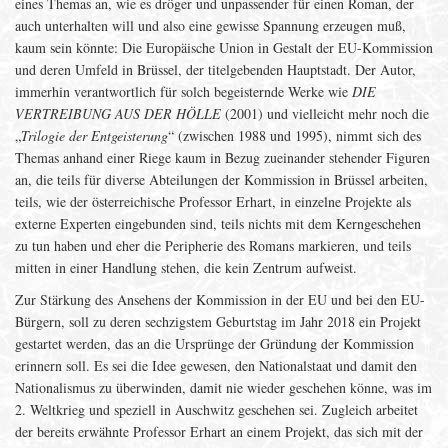
eines Themas an, wie es dröger und unpassender für einen Roman, der
auch unterhalten will und also eine gewisse Spannung erzeugen muß,
kaum sein könnte: Die Europäische Union in Gestalt der EU-Kommission
und deren Umfeld in Brüssel, der titelgebenden Hauptstadt. Der Autor,
immerhin verantwortlich für solch begeisternde Werke wie
DIE
VERTREIBUNG AUS DER HÖLLE
(2001) und vielleicht mehr noch die
„
Trilogie der Entgeisterung
“ (zwischen 1988 und 1995), nimmt sich des
Themas anhand einer Riege kaum in Bezug zueinander stehender Figuren
an, die teils für diverse Abteilungen der Kommission in Brüssel arbeiten,
teils, wie der österreichische Professor Erhart, in einzelne Projekte als
externe Experten eingebunden sind, teils nichts mit dem Kerngeschehen
zu tun haben und eher die Peripherie des Romans markieren, und teils
mitten in einer Handlung stehen, die kein Zentrum aufweist.
Zur Stärkung des Ansehens der Kommission in der EU und bei den EU-
Bürgern, soll zu deren sechzigstem Geburtstag im Jahr 2018 ein Projekt
gestartet werden, das an die Ursprünge der Gründung der Kommission
erinnern soll. Es sei die Idee gewesen, den Nationalstaat und damit den
Nationalismus zu überwinden, damit nie wieder geschehen könne, was im
2. Weltkrieg und speziell in Auschwitz geschehen sei. Zugleich arbeitet
der bereits erwähnte Professor Erhart an einem Projekt, das sich mit der