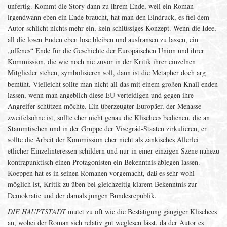
unfertig. Kommt die Story dann zu ihrem Ende, weil ein Roman
irgendwann eben ein Ende braucht, hat man den Eindruck, es fiel dem
Autor schlicht nichts mehr ein, kein schlüssiges Konzept. Wenn die Idee,
all die losen Enden eben lose bleiben und ausfransen zu lassen, ein
„offenes“ Ende für die Geschichte der Europäischen Union und ihrer
Kommission, die wie noch nie zuvor in der Kritik ihrer einzelnen
Mitglieder stehen, symbolisieren soll, dann ist die Metapher doch arg
bemüht. Vielleicht sollte man nicht all das mit einem großen Knall enden
lassen, wenn man angeblich diese EU verteidigen und gegen ihre
Angreifer schützen möchte. Ein überzeugter Europäer, der Menasse
zweifelsohne ist, sollte eher nicht genau die Klischees bedienen, die an
Stammtischen und in der Gruppe der Visegrád-Staaten zirkulieren, er
sollte die Arbeit der Kommission eher nicht als zänkisches Allerlei
etlicher Einzelinteressen schildern und nur in einer einzigen Szene nahezu
kontrapunktisch einen Protagonisten ein Bekenntnis ablegen lassen.
Koeppen hat es in seinen Romanen vorgemacht, daß es sehr wohl
möglich ist, Kritik zu üben bei gleichzeitig klarem Bekenntnis zur
Demokratie und der damals jungen Bundesrepublik.
DIE HAUPTSTADT
mutet zu oft wie die Bestätigung gängiger Klischees
an, wobei der Roman sich relativ gut weglesen lässt, da der Autor es