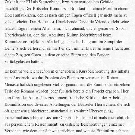
Zukunft der EU als Staatenbund, bzw. supranationalem Gebilde
beschäftigt. Der Brüsseler Kommissar Brunfaut hat einen Mord in einem
Hotel aufzuklären, den es nach einigen Tagen offiziell gar nicht mehr zu
geben scheint. Der Holocaust-Überlebende David de Vriend verlebt seine
letzten Tage in einem Altenheim, nicht ahnend, daß er genau der Shoah-
Überlebende ist, den die ‚Abteilung Kultur, federführend beim
Kommissionsprojekt, so händeringend sucht. Langsam im Sumpf der
Demenz sich verlierend, erinnert er sich immer klarer an seine Flucht aus
einem Zug gen Osten, in dem er seine Eltern und den Bruder
zurückgelassen hatte…
Es kommt vielleicht schon in einer solchen Kurzbeschreibung des Inhalts
zum Ausdruck, wo das Problem des Buches zu verorten ist: Robert
Menasse hat sich ungeheuer viel vorgenommen, die Summe der einzelnen
Teile des Romans würden jeder für sich bereits ein Projekt ergeben. Hier
nun führt der Autor alles zusammen: Ironische Kritik an der Arbeit der
Kommission und diverser Abteilungen der Brüsseler Hierarchien, die sich
oft gegenseitig blockieren, manchmal aus wahrer Überzeugung,
manchmal aus schierer Lust am Opportunismus und oftmals auch einfach
aus persönlichem Ressentiment; sarkastische Beschreibungen einzelner
Verbände, wie dem der Schweinezüchter, und wie sie Einfluß zu nehmen