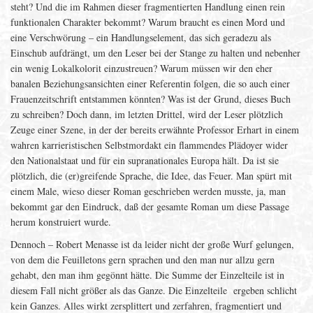
steht? Und die im Rahmen dieser fragmentierten Handlung einen rein
funktionalen Charakter bekommt? Warum braucht es einen Mord und
eine Verschwörung – ein Handlungselement, das sich geradezu als
Einschub aufdrängt, um den Leser bei der Stange zu halten und nebenher
ein wenig Lokalkolorit einzustreuen? Warum müssen wir den eher
banalen Beziehungsansichten einer Referentin folgen, die so auch einer
Frauenzeitschrift entstammen könnten? Was ist der Grund, dieses Buch
zu schreiben? Doch dann, im letzten Drittel, wird der Leser plötzlich
Zeuge einer Szene, in der der bereits erwähnte Professor Erhart in einem
wahren karrieristischen Selbstmordakt ein flammendes Plädoyer wider
den Nationalstaat und für ein supranationales Europa hält. Da ist sie
plötzlich, die (er)greifende Sprache, die Idee, das Feuer. Man spürt mit
einem Male, wieso dieser Roman geschrieben werden musste, ja, man
bekommt gar den Eindruck, daß der gesamte Roman um diese Passage
herum konstruiert wurde.
Dennoch – Robert Menasse ist da leider nicht der große Wurf gelungen,
von dem die Feuilletons gern sprachen und den man nur allzu gern
gehabt, den man ihm gegönnt hätte. Die Summe der Einzelteile ist in
diesem Fall nicht größer als das Ganze. Die Einzelteile ergeben schlicht
kein Ganzes. Alles wirkt zersplittert und zerfahren, fragmentiert und