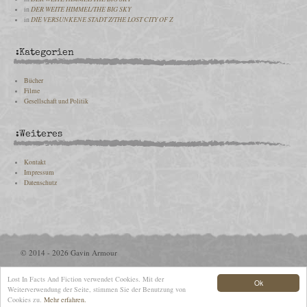
in
DER WEITE HIMMEL/THE BIG SKY
in
DIE VERSUNKENE STADT Z/THE LOST CITY OF Z
:Kategorien
Bücher
Filme
Gesellschaft und Politik
:Weiteres
Kontakt
Impressum
Datenschutz
© 2014 - 2026 Gavin Armour
Lost In Facts And Fiction verwendet Cookies. Mit der
Ok
Weiterverwendung der Seite, stimmen Sie der Benutzung von
Cookies zu.
Mehr erfahren.