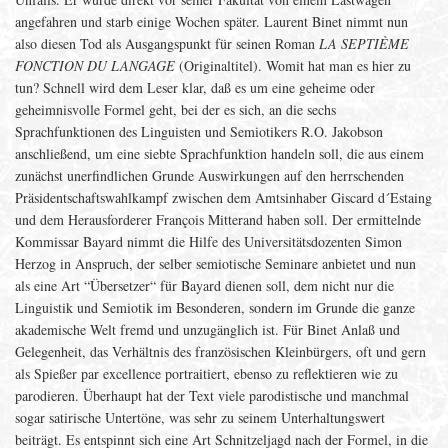
angefahren und starb einige Wochen später. Laurent Binet nimmt nun
also diesen Tod als Ausgangspunkt für seinen Roman
LA SEPTIÈME
FONCTION DU LANGAGE
(Originaltitel). Womit hat man es hier zu
tun? Schnell wird dem Leser klar, daß es um eine geheime oder
geheimnisvolle Formel geht, bei der es sich, an die sechs
Sprachfunktionen des Linguisten und Semiotikers R.O. Jakobson
anschließend, um eine siebte Sprachfunktion handeln soll, die aus einem
zunächst unerfindlichen Grunde Auswirkungen auf den herrschenden
Präsidentschaftswahlkampf zwischen dem Amtsinhaber Giscard d´Estaing
und dem Herausforderer François Mitterand haben soll. Der ermittelnde
Kommissar Bayard nimmt die Hilfe des Universitätsdozenten Simon
Herzog in Anspruch, der selber semiotische Seminare anbietet und nun
als eine Art “Übersetzer“ für Bayard dienen soll, dem nicht nur die
Linguistik und Semiotik im Besonderen, sondern im Grunde die ganze
akademische Welt fremd und unzugänglich ist. Für Binet Anlaß und
Gelegenheit, das Verhältnis des französischen Kleinbürgers, oft und gern
als Spießer par excellence portraitiert, ebenso zu reflektieren wie zu
parodieren. Überhaupt hat der Text viele parodistische und manchmal
sogar satirische Untertöne, was sehr zu seinem Unterhaltungswert
beiträgt. Es entspinnt sich eine Art Schnitzeljagd nach der Formel, in die