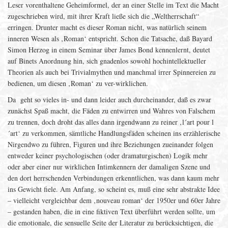
Leser vorenthaltene Geheimformel, der an einer Stelle im Text die Macht
zugeschrieben wird, mit ihrer Kraft ließe sich die „Weltherrschaft“
erringen. Drunter macht es dieser Roman nicht, was natürlich seinem
inneren Wesen als ‚Roman‘ entspricht. Schon die Tatsache, daß Bayard
Simon Herzog in einem Seminar über James Bond kennenlernt, deutet
auf Binets Anordnung hin, sich gnadenlos sowohl hochintellektueller
Theorien als auch bei Trivialmythen und manchmal irrer Spinnereien zu
bedienen, um diesen ‚Roman‘ zu ver-wirklichen.
Da geht so vieles in- und dann leider auch durcheinander, daß es zwar
zunächst Spaß macht, die Fäden zu entwirren und Wahres von Falschem
zu trennen, doch droht das alles dann irgendwann zu reiner ‚l´art pour l
´art‘ zu verkommen, sämtliche Handlungsfäden scheinen ins erzählerische
Nirgendwo zu führen, Figuren und ihre Beziehungen zueinander folgen
entweder keiner psychologischen (oder dramaturgischen) Logik mehr
oder aber einer nur wirklichen Intimkennern der damaligen Szene und
den dort herrschenden Verbindungen erkenntlichen, was dann kaum mehr
ins Gewicht fiele. Am Anfang, so scheint es, muß eine sehr abstrakte Idee
– vielleicht vergleichbar dem ‚nouveau roman‘ der 1950er und 60er Jahre
– gestanden haben, die in eine fiktiven Text überführt werden sollte, um
die emotionale, die sensuelle Seite der Literatur zu berücksichtigen, die