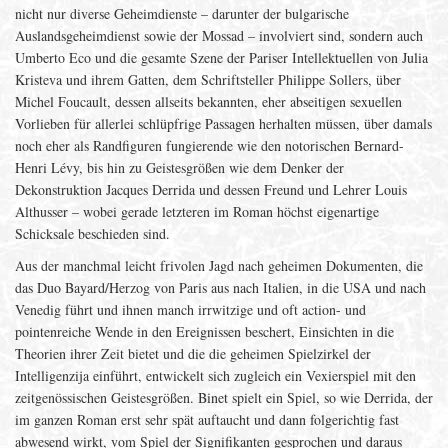
nicht nur diverse Geheimdienste – darunter der bulgarische
Auslandsgeheimdienst sowie der Mossad – involviert sind, sondern auch
Umberto Eco und die gesamte Szene der Pariser Intellektuellen von Julia
Kristeva und ihrem Gatten, dem Schriftsteller Philippe Sollers, über
Michel Foucault, dessen allseits bekannten, eher abseitigen sexuellen
Vorlieben für allerlei schlüpfrige Passagen herhalten müssen, über damals
noch eher als Randfiguren fungierende wie den notorischen Bernard-
Henri Lévy, bis hin zu Geistesgrößen wie dem Denker der
Dekonstruktion Jacques Derrida und dessen Freund und Lehrer Louis
Althusser – wobei gerade letzteren im Roman höchst eigenartige
Schicksale beschieden sind.
Aus der manchmal leicht frivolen Jagd nach geheimen Dokumenten, die
das Duo Bayard/Herzog von Paris aus nach Italien, in die USA und nach
Venedig führt und ihnen manch irrwitzige und oft action- und
pointenreiche Wende in den Ereignissen beschert, Einsichten in die
Theorien ihrer Zeit bietet und die die geheimen Spielzirkel der
Intelligenzija einführt, entwickelt sich zugleich ein Vexierspiel mit den
zeitgenössischen Geistesgrößen. Binet spielt ein Spiel, so wie Derrida, der
im ganzen Roman erst sehr spät auftaucht und dann folgerichtig fast
abwesend wirkt, vom Spiel der Signifikanten gesprochen und daraus