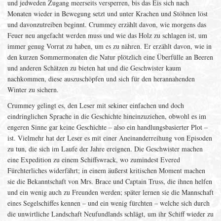
und jedweden Zugang meerseits versperren, bis das Eis sich nach
Monaten wieder in Bewegung setzt und unter Krachen und Stöhnen löst
und davonzutreiben beginnt. Crummey erzählt davon, wie morgens das
Feuer neu angefacht werden muss und wie das Holz zu schlagen ist, um
immer genug Vorrat zu haben, um es zu nähren. Er erzählt davon, wie in
den kurzen Sommermonaten die Natur plötzlich eine Überfülle an Beeren
und anderen Schätzen zu bieten hat und die Geschwister kaum
nachkommen, diese auszuschöpfen und sich für den herannahenden
Winter zu sichern.
Crummey gelingt es, den Leser mit sekiner einfachen und doch
eindringlichen Sprache in die Geschichte hineinzuziehen, obwohl es im
engeren Sinne gar keine Geschichte – also ein handlungsbasierter Plot –
ist. Vielmehr hat der Leser es mit einer Aneinanderreihung von Episoden
zu tun, die sich im Laufe der Jahre ereignen. Die Geschwister machen
eine Expedition zu einem Schiffswrack, wo zumindest Evered
Fürchterliches widerfährt; in einem äußerst kritischen Moment machen
sie die Bekanntschaft von Mrs. Brace und Captain Truss, die ihnen helfen
und ein wenig auch zu Freunden werden; später lernen sie die Mannschaft
eines Segelschiffes kennen – und ein wenig fürchten – welche sich durch
die unwirtliche Landschaft Neufundlands schlägt, um ihr Schiff wieder zu