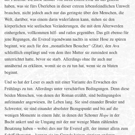
haben, was sie fürs Überleben in dieser extrem lebensfeindlichen Umwelt
brauchen, nicht jedoch auch nur das geringste über den Menschen, die
Welt, darüber, was einem darin widerfahren kann, stehen sie den
körperlichen wie seelischen Veränderungen, die mit dem Älterwerden
einhergehen, vollkommen hilf- und ratlos gegenüber. Das gilt ebenso für
jene Regungen, die Evered irgendwann nachts in seiner Hose zu spüren
beginnt, wie auch für den „monatlichen Besucher“ (Zitat), den Ava
schließlich empfängt und von dem ihre Mutter sie zumindest noch
unterrichtet hatte, bevor sie starb. Allerdings ohne ihr auch nur
annähernd zu erklären, womit sie es zu tun hat, wenn sie zu bluten
beginnt.
Und so hat der Leser es auch mit einer Variante des Erwachen des
Frühlings zu tun. Allerdings unter verschärften Bedingungen. Denn diese
beiden Menschen, von denen der Roman erzählt, sind bedingungslos
aufeinander angewiesen, ihr Leben lang. Sie sind einander Bruder und
Schwester, sie sind einander absoluter Bezugspunkt und bis auf die
wenigen Momente in einem Jahr, in denen der Schoner
Hope
in der
Bucht ankert und sie Umgang mit der nur wenige Mann zählenden
Besatzung haben – wobei dies nur für Evered gilt, der immer allein zum
Schiff übersetzt – kennen sie im Grunde keinen einzigen anderen