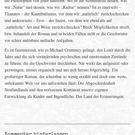
die Philosophen von jeher umtreibt: Wo ist die Schnittstelle dessen, was
wir „Natur“ und dessen, was wir „Kultur“ nennen? Ist es einerseits –
Thanatos – der Kannibalismus, vor dem wir „natürlich“ zurückschrecken
und andererseits – Eros – der Inzest, vor dem wir ebenfalls auf
„natürliche“ Art und Weise zurückschrecken? Beide Möglichkeiten streift,
bzw. behandelt der Roman und in beiden Fällen stellt er die Geschwister
vor schier unlösbare seelische Aufgaben.
Es ist faszinierend, wie es Michael Crummey gelingt, den Leser durch die
Jahre und die sich verändernden psychischen und emotionalen Zustände
zu führen, die die Geschwister durchleben. Nie wirkt das aufgesetzt oder
gezwungen, immer organisch und aus sich heraus folgerichtig. Ein
großartiger Roman, der scheinbar so wenig erzählt und doch eine weite,
unbekannte Welt vor uns auferstehen lässt: Die Abgeschiedenheit
Neufundlands und den verlorenen Kontinent unserer eigenen
Entwicklung als Kinder und Jugendliche. Das Land der Erinnerungen.
Kommentar hinterlassen