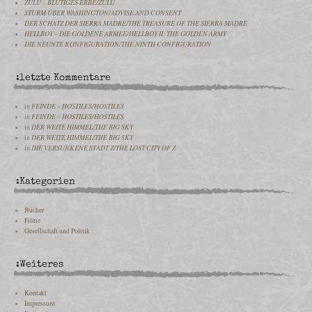
ZULU – BLUTIGES ERBE/ZULU
STURM ÜBER WASHINGTON/ADVISE AND CONSENT
DER SCHATZ DER SIERRA MADRE/THE TREASURE OF THE SIERRA MADRE
HELLBOY – DIE GOLDENE ARMEE/HELLBOY II: THE GOLDEN ARMY
DIE NEUNTE KONFIGURATION/THE NINTH CONFIGURATION
:letzte Kommentare
in
FEINDE – HOSTILES/HOSTILES
in
FEINDE – HOSTILES/HOSTILES
in
DER WEITE HIMMEL/THE BIG SKY
in
DER WEITE HIMMEL/THE BIG SKY
in
DIE VERSUNKENE STADT Z/THE LOST CITY OF Z
:Kategorien
Bücher
Filme
Gesellschaft und Politik
:Weiteres
Kontakt
Impressum