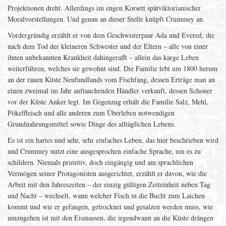
Projektionen dreht. Allerdings im engen Korsett spätviktorianischer
Moralvorstellungen. Und genau an dieser Stelle knüpft Crummey an.
Vordergründig erzählt er von dem Geschwisterpaar Ada und Evered, die
nach dem Tod der kleineren Schwester und der Eltern – alle von einer
ihnen unbekannten Krankheit dahingerafft – allein das karge Leben
weiterführen, welches sie gewohnt sind. Die Familie lebt um 1800 herum
an der rauen Küste Neufundlands vom Fischfang, dessen Erträge man an
einen zweimal im Jahr auftauchenden Händler verkauft, dessen Schoner
vor der Küste Anker legt. Im Gegenzug erhält die Familie Salz, Mehl,
Pökelfleisch und alle anderen zum Überleben notwendigen
Grundnahrungsmittel sowie Dinge des alltäglichen Lebens.
Es ist ein hartes und sehr, sehr einfaches Leben, das hier beschrieben wird
und Crummey nutzt eine ausgesprochen einfache Sprache, um es zu
schildern. Niemals primitiv, doch eingängig und am sprachlichen
Vermögen seiner Protagonisten ausgerichtet, erzählt er davon, wie die
Arbeit mit den Jahreszeiten – der einzig gültigen Zeiteinheit neben Tag
und Nacht – wechselt, wann welcher Fisch in die Bucht zum Laichen
kommt und wie er gefangen, getrocknet und gesalzen werden muss, wie
umzugehen ist mit den Eismassen, die irgendwann an die Küste drängen