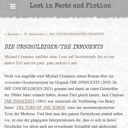
Skip
Lost in Facts and Fiction
to
content
»
Startseite
»
20. Jahrhundert
»
DIE UNSCHULDIGEN/THE INNOCENTS
DIE UNSCHULDIGEN/THE INNOCENTS
Michael Crummey entführt seine Leser auf faszinierende Art in eine
andere Zeit und ein ganz, ganz anderes Land
Nicht von ungefähr wird Michael Crummey seinen Roman über ein
verwaistes Geschwisterpaar im Original
THE INNOCENTS
(2019; Dt.
DIE UNSCHULDIGEN
,2021) genannt und damit an einen Geisterfilm
der 1960er Jahre erinnert haben, dessen Titel gleich lautete. Jack Claytons
THE INNOCENTS
(1961) war seinerseits die Verfilmung von Henry
James´
THE TURN OF THE SCREW
, eines der meistinterpretierten
Texte der Moderne. Und lässt man den ganzen Geisterkram einmal außen
vor, ist eine der gängigsten Interpretationen die, dass es sich in James´
Geschichte vor allem auch um erwachende Sexualität und adoleszente