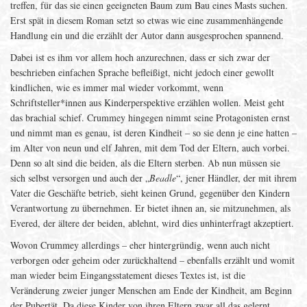
treffen, für das sie einen geeigneten Baum zum Bau eines Masts suchen.
Erst spät in diesem Roman setzt so etwas wie eine zusammenhängende
Handlung ein und die erzählt der Autor dann ausgesprochen spannend.
Dabei ist es ihm vor allem hoch anzurechnen, dass er sich zwar der
beschrieben einfachen Sprache befleißigt, nicht jedoch einer gewollt
kindlichen, wie es immer mal wieder vorkommt, wenn
Schriftsteller*innen aus Kinderperspektive erzählen wollen. Meist geht
das brachial schief. Crummey hingegen nimmt seine Protagonisten ernst
und nimmt man es genau, ist deren Kindheit – so sie denn je eine hatten –
im Alter von neun und elf Jahren, mit dem Tod der Eltern, auch vorbei.
Denn so alt sind die beiden, als die Eltern sterben. Ab nun müssen sie
sich selbst versorgen und auch der „
Beadle
“, jener Händler, der mit ihrem
Vater die Geschäfte betrieb, sieht keinen Grund, gegenüber den Kindern
Verantwortung zu übernehmen. Er bietet ihnen an, sie mitzunehmen, als
Evered, der ältere der beiden, ablehnt, wird dies unhinterfragt akzeptiert.
Wovon Crummey allerdings – eher hintergründig, wenn auch nicht
verborgen oder geheim oder zurückhaltend – ebenfalls erzählt und womit
man wieder beim Eingangsstatement dieses Textes ist, ist die
Veränderung zweier junger Menschen am Ende der Kindheit, am Beginn
der Pubertät. Da diese Kinder von ihren Eltern zwar all das gelernt