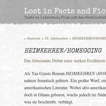
Skip
to
Lost in Facts and Fi
content
Texte zu Literatur, Film und den Gesellscha
»
Startseite
»
20. Jahrhundert
»
HEIMKEHREN/HOM
HEIMKEHREN/HOMEGOING
Das fulminante Debut einer starken Erzählerin
Als Yaa Gyasis Roman
HEIMKEHREN
(
HO
nahezu frenetisch gefeiert. Ein großer Wurf, ei
amerikanischen Literatur. Wobei afro-amerika
doch in Ghana geboren, wuchs jedoch im Süden 
was sie beschreibt, verbürgt.