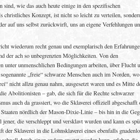
n sind, wie das auch heute einige in den spezifischen
 christliches Konzept, ist nicht so leicht zu verteilen, sonder
der auf uns selbst zurückwirft, uns an eigene Verfehlungen u
richt wiederum recht genau und exemplarisch den Erfahrung
nd der ach so unbegrenzten Möglichkeiten. Von den
en unter unmenschlichen Bedingungen arbeiten, über Flucht 
sogenannte „freie“ schwarze Menschen auch im Norden, w
ei“ nicht allzu genau nahm, ausgesetzt waren und es Mitte d
ie Abolitionisten – gab, die sich für die Rechte schwarzer
us auch da grassiert, wo die Sklaverei offiziell abgeschafft 
e Staaten nördlich der Mason-Dixie-Linie – bis hin in die Ge
l jener, die verschleppt und versklavt wurden und kann es spü
 der Sklaverei in die Lohnsklaverei eines ebenfalls gnadenlo
 schnell durch einen andern ersetzt werden kann, erleben die