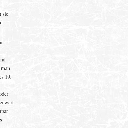
n sie
nd
en
und
o man
es 19.
oder
genwart
rbar
s