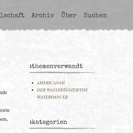
lschaft
Archiv
Über
Suchen
:themenverwandt
AMERICANAH
DER WASSERTÄNZER/THE
ande
WATERDANCER
torin
sen,
:kategorien