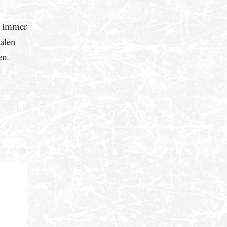
e immer
nalen
en.