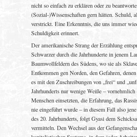
nicht so einfach zu erklären oder zu beantworte
(Sozial-)Wissenschaften gern hätten. Schuld, als
verstrickt. Eine Erkenntnis, die uns immer wie
Schuldigkeit erinnert.
Der amerikanische Strang der Erzählung entsp
Schwarzer durch die Jahrhunderte in jenem La
Baumwollfeldern des Südens, wo sie als Sklav
Entkommen gen Norden, den Gefahren, denen 
es mit den Zuschreibungen von „frei“ und „unfr
Jahrhunderts nur wenige Weiße – vornehmlich d
Menschen einsetzten, die Erfahrung, das Rassism
nie eingeführt wurde – in diesem Fall also jen
des 20. Jahrhunderts, folgt Gyasi dem Schicksa
vermitteln. Den Wechsel aus der Gefangenschaft
kapitalistischen Systems, in dem jeder Arbeiter