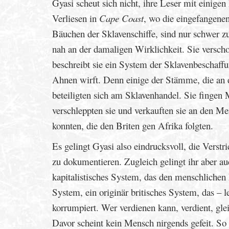
Gyasi scheut sich nicht, ihre Leser mit einige
Verliesen in
Cape Coast
, wo die eingefangene
Bäuchen der Sklavenschiffe, sind nur schwer zu 
nah an der damaligen Wirklichkeit. Sie verscho
beschreibt sie ein System der Sklavenbeschaffu
Ahnen wirft. Denn einige der Stämme, die an 
beteiligten sich am Sklavenhandel. Sie fingen
verschleppten sie und verkauften sie an den M
konnten, die den Briten gen Afrika folgten.
Es gelingt Gyasi also eindrucksvoll, die Verst
zu dokumentieren. Zugleich gelingt ihr aber au
kapitalistisches System, das den menschlichen 
System, ein originär britisches System, das –
korrumpiert. Wer verdienen kann, verdient, gle
Davor scheint kein Mensch nirgends gefeit. So