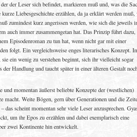
in der der Leser sich befindet, markieren muß und, was die Sa
 kurze Liebesgeschichte erzählen, da ja erklärt werden muß,
uß zumindest kurz angerissen werden, wie sich die jeweils 
wem auch immer zusammengetan hat. Das Prinzip führt dazu,
em Episodenroman zu tun hat, wenn nicht gar mit einer
n folgt. Ein vergleichsweise enges literarisches Konzept. 
ie ein wenig zu verstehen beginnt, sich ihr vielleicht sogar
s der Handlung und taucht später in einer älteren Gestalt noc
e und momentan äußerst beliebte Konzepte der (westlichen)
utze macht. Weite Bögen, gern über Generationen und die Zeit
t – das scheint momentan sehr viele Leser anzusprechen. Gya
ickt, um ihr Epos zu erzählen und dabei exemplarisch eine
ber zwei Kontinente hin entwickelt.