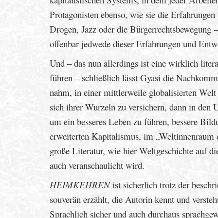
Protagonisten ebenso, wie sie die Erfahrunge
Drogen, Jazz oder die Bürgerrechtsbewegung –
offenbar jedwede dieser Erfahrungen und Entw
Und – das nun allerdings ist eine wirklich lit
führen – schließlich lässt Gyasi die Nachkom
nahm, in einer mittlerweile globalisierten Wel
sich ihrer Wurzeln zu versichern, dann in den
um ein besseres Leben zu führen, bessere Bild
erweiterten Kapitalismus, im „Weltinnenraum d
große Literatur, wie hier Weltgeschichte auf d
auch veranschaulicht wird.
HEIMKEHREN
ist sicherlich trotz der besch
souverän erzählt, die Autorin kennt und verste
Sprachlich sicher und auch durchaus sprachgewal