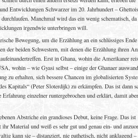
n und Entwicklungen Schwarzer im 20. Jahrhundert – Ghettois
 durchlaufen. Manchmal wird das ein wenig schematisch, da
icklungen irgendwie unterbringen will.
erarische Bewegung, um die Erzählung an ein schlüssiges Ende
men der beiden Schwestern, mit denen die Erzählung ihren A
t aufeinandertreffen. Erst in Ghana, wohin die Amerikaner re
 USA, wohin – wie Gyasi selbst – einige der Ghanaer auswand
ung zu erhalten, sich bessere Chancen im globalisierten Syst
es Kapitals“ (Peter Sloterdijk) zu erkämpfen. Das ist dann s
ie Erfahrung einzelner runtergebrochen und erklärt, damit abe
riebenen Abstriche ein grandioses Debut, keine Frage. Das ist
ht ihr Material und weiß es sehr gut und genau ein- und anzuo
tig kann sie – distanziert, nie pathetisch, nicht anklagend –