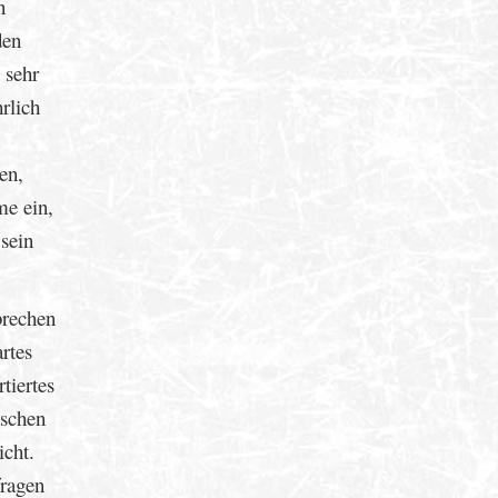
n
den
 sehr
rlich
en,
me ein,
sein
brechen
rtes
tiertes
nschen
icht.
fragen