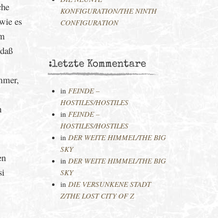
che
KONFIGURATION/THE NINTH
 wie es
CONFIGURATION
im
 daß
:letzte Kommentare
Immer,
in
FEINDE –
HOSTILES/HOSTILES
h
in
FEINDE –
HOSTILES/HOSTILES
in
DER WEITE HIMMEL/THE BIG
SKY
en
in
DER WEITE HIMMEL/THE BIG
si
SKY
in
DIE VERSUNKENE STADT
Z/THE LOST CITY OF Z