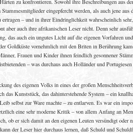
n Härten zu konfrontieren. Sowohl ihre Beschreibungen aus de
n Stammesmitglieder eingepfercht werden, als auch jene aus 
ertragen – und in ihrer Eindringlichkeit wahrscheinlich sehr,
nt aber auch ihre afrikanischen Leser nicht. Denn sehr ausfüh
ng, das auch ein ungutes Licht auf die eigenen Vorfahren und
der Goldküste vornehmlich mit den Briten in Berührung kam
 Männer, Frauen und Kinder ihnen feindlich gesonnener Stäm
eistbietenden – was durchaus auch Holländer und Portugiesen 
rickung des eigenen Volks in eines der großen Menschheitsver
ch das Kunststück, das dahinterstehende System – ein knallha
Leib selbst zur Ware machte – zu entlarven. Es war ein impor
 letztlich eine sehr moderne Kritik – von allem Anfang an Me
ich, ob er sich damit an den eigenen Leuten versündigt oder n
 kann der Leser hier durchaus lernen, daß Schuld und Schuld