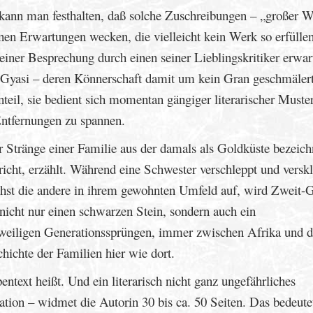
 kann man festhalten, daß solche Zuschreibungen – „großer W
nen Erwartungen wecken, die vielleicht kein Werk so erfülle
iner Besprechung durch einen seiner Lieblingskritiker erwart
nn Gyasi – deren Könnerschaft damit um kein Gran geschmälert
enteil, sie bedient sich momentan gängiger literarischer Must
Entfernungen zu spannen.
r Stränge einer Familie aus der damals als Goldküste bezeich
icht, erzählt. Während eine Schwester verschleppt und verskl
hst die andere in ihrem gewohnten Umfeld auf, wird Zweit-G
 nicht nur einen schwarzen Stein, sondern auch ein
jeweiligen Generationssprüngen, immer zwischen Afrika und d
hichte der Familien hier wie dort.
text heißt. Und ein literarisch nicht ganz ungefährliches
tion – widmet die Autorin 30 bis ca. 50 Seiten. Das bedeute