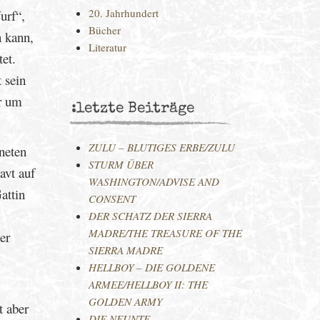
20. Jahrhundert
urf“,
Bücher
n kann,
Literatur
et.
 sein
er um
:letzte Beiträge
ZULU – BLUTIGES ERBE/ZULU
neten
STURM ÜBER
avt auf
WASHINGTON/ADVISE AND
attin
CONSENT
DER SCHATZ DER SIERRA
MADRE/THE TREASURE OF THE
er
SIERRA MADRE
HELLBOY – DIE GOLDENE
ARMEE/HELLBOY II: THE
GOLDEN ARMY
t aber
DIE NEUNTE