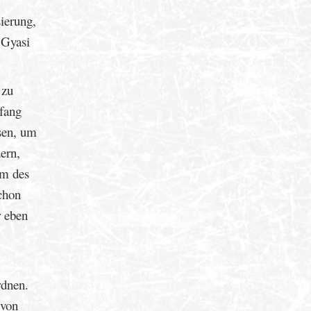
ierung,
 Gyasi
 zu
nfang
isen, um
ern,
em des
chon
r eben
rdnen.
 von