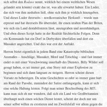
sich selbst den
Rodster
nennt, wirklich bei einem weiblichen Wesen
gelandet sein könnte) exakt das ist, was alle erwartet haben: Ein Luder,
das sich von ihm aushalten ließ, ohne sich ihm je wirklich hinzugeben.
Und dieses Luder ihrerseits – nordkoreanischer Herkunft – wurde nun
erpresst und hat ihrerseits Ho überredet, ihr einen uralten Plan der Briten,
wie sich ein Land destabilisieren lässt, auszugraben und auszuhändigen.
Und eben dieses Script hatte in der Realität fürchterliche Folgen. Denn
ein Kommando hat ein Dorf in Derbyshire überfallen und dort ein
Massaker angerichtet. Und dies war erst der Auftakt.
Herron bietet eigentlich in jedem Band eine Katastrophe biblischen
Ausmaßes – Anschläge, Massaker, Mord und Totschlag – und fast immer
endet es mit einer Verschwörung innerhalb des Dienstes. Billy Wilder soll
gesagt haben, es sei immer gut, eine Story mit einer Explosion zu
beginnen und sich dann langsam zu steigern. Herron scheint diesen
Vorsatz zu beherzigen. Da seine Geschichten so oder so immer ganz hart
am Rand der Parodie, zumindest der Satire entlangsegeln, kann er sich
eine solche Haltung leisten. Folgt man seiner Beschreibung des
MI5
,
kann man sich eh nur wundern, daß sich ein Land wie Großbritannien
überhaupt noch einen solchen Dienst leistet, scheint der doch nur um
seiner selbst willen zu existieren und im Zweifelsfall vor allem gegen die