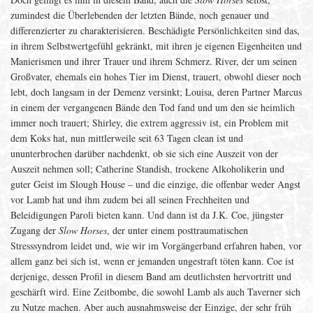
zumindest die Überlebenden der letzten Bände, noch genauer und
differenzierter zu charakterisieren. Beschädigte Persönlichkeiten sind das,
in ihrem Selbstwertgefühl gekränkt, mit ihren je eigenen Eigenheiten und
Manierismen und ihrer Trauer und ihrem Schmerz. River, der um seinen
Großvater, ehemals ein hohes Tier im Dienst, trauert, obwohl dieser noch
lebt, doch langsam in der Demenz versinkt; Louisa, deren Partner Marcus
in einem der vergangenen Bände den Tod fand und um den sie heimlich
immer noch trauert; Shirley, die extrem aggressiv ist, ein Problem mit
dem Koks hat, nun mittlerweile seit 63 Tagen clean ist und
ununterbrochen darüber nachdenkt, ob sie sich eine Auszeit von der
Auszeit nehmen soll; Catherine Standish, trockene Alkoholikerin und
guter Geist im Slough House – und die einzige, die offenbar weder Angst
vor Lamb hat und ihm zudem bei all seinen Frechheiten und
Beleidigungen Paroli bieten kann. Und dann ist da J.K. Coe, jüngster
Zugang der
Slow Horses
, der unter einem posttraumatischen
Stresssyndrom leidet und, wie wir im Vorgängerband erfahren haben, vor
allem ganz bei sich ist, wenn er jemanden ungestraft töten kann. Coe ist
derjenige, dessen Profil in diesem Band am deutlichsten hervortritt und
geschärft wird. Eine Zeitbombe, die sowohl Lamb als auch Taverner sich
zu Nutze machen. Aber auch ausnahmsweise der Einzige, der sehr früh