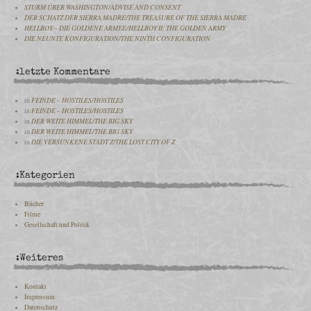
STURM ÜBER WASHINGTON/ADVISE AND CONSENT
DER SCHATZ DER SIERRA MADRE/THE TREASURE OF THE SIERRA MADRE
HELLBOY – DIE GOLDENE ARMEE/HELLBOY II: THE GOLDEN ARMY
DIE NEUNTE KONFIGURATION/THE NINTH CONFIGURATION
:letzte Kommentare
in
FEINDE – HOSTILES/HOSTILES
in
FEINDE – HOSTILES/HOSTILES
in
DER WEITE HIMMEL/THE BIG SKY
in
DER WEITE HIMMEL/THE BIG SKY
in
DIE VERSUNKENE STADT Z/THE LOST CITY OF Z
:Kategorien
Bücher
Filme
Gesellschaft und Politik
:Weiteres
Kontakt
Impressum
Datenschutz