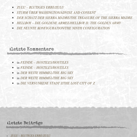
ZULU – BLUTIGES ERBE/ZULU
STURM ÜBER WASHINGTON/ADVISE AND CONSENT
DER SCHATZ DER SIERRA MADRE/THE TREASURE OF THE SIERRA MADRE
HELLBOY – DIE GOLDENE ARMEE/HELLBOY II: THE GOLDEN ARMY
DIE NEUNTE KONFIGURATION/THE NINTH CONFIGURATION
:letzte Kommentare
in
FEINDE – HOSTILES/HOSTILES
in
FEINDE – HOSTILES/HOSTILES
in
DER WEITE HIMMEL/THE BIG SKY
in
DER WEITE HIMMEL/THE BIG SKY
in
DIE VERSUNKENE STADT Z/THE LOST CITY OF Z
:letzte Beiträge
ZULU – BLUTIGES ERBE/ZULU