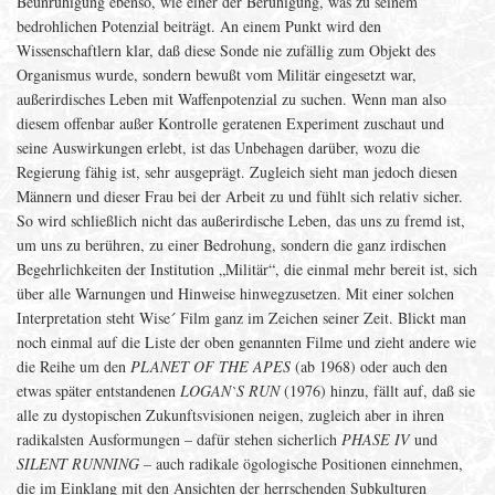
Beunruhigung ebenso, wie einer der Beruhigung, was zu seinem
bedrohlichen Potenzial beiträgt. An einem Punkt wird den
Wissenschaftlern klar, daß diese Sonde nie zufällig zum Objekt des
Organismus wurde, sondern bewußt vom Militär eingesetzt war,
außerirdisches Leben mit Waffenpotenzial zu suchen. Wenn man also
diesem offenbar außer Kontrolle geratenen Experiment zuschaut und
seine Auswirkungen erlebt, ist das Unbehagen darüber, wozu die
Regierung fähig ist, sehr ausgeprägt. Zugleich sieht man jedoch diesen
Männern und dieser Frau bei der Arbeit zu und fühlt sich relativ sicher.
So wird schließlich nicht das außerirdische Leben, das uns zu fremd ist,
um uns zu berühren, zu einer Bedrohung, sondern die ganz irdischen
Begehrlichkeiten der Institution „Militär“, die einmal mehr bereit ist, sich
über alle Warnungen und Hinweise hinwegzusetzen. Mit einer solchen
Interpretation steht Wise´ Film ganz im Zeichen seiner Zeit. Blickt man
noch einmal auf die Liste der oben genannten Filme und zieht andere wie
die Reihe um den
PLANET OF THE APES
(ab 1968) oder auch den
etwas später entstandenen
LOGAN`S RUN
(1976) hinzu, fällt auf, daß sie
alle zu dystopischen Zukunftsvisionen neigen, zugleich aber in ihren
radikalsten Ausformungen – dafür stehen sicherlich
PHASE IV
und
SILENT RUNNING
– auch radikale ögologische Positionen einnehmen,
die im Einklang mit den Ansichten der herrschenden Subkulturen