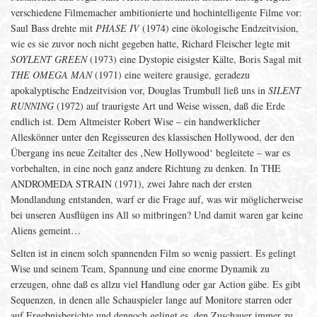
verschiedene Filmemacher ambitionierte und hochintelligente Filme vor:
Saul Bass drehte mit
PHASE IV
(1974) eine ökologische Endzeitvision,
wie es sie zuvor noch nicht gegeben hatte, Richard Fleischer legte mit
SOYLENT GREEN
(1973) eine Dystopie eisigster Kälte, Boris Sagal mit
THE OMEGA MAN
(1971) eine weitere grausige, geradezu
apokalyptische Endzeitvision vor, Douglas Trumbull ließ uns in
SILENT
RUNNING
(1972) auf traurigste Art und Weise wissen, daß die Erde
endlich ist. Dem Altmeister Robert Wise – ein handwerklicher
Alleskönner unter den Regisseuren des klassischen Hollywood, der den
Übergang ins neue Zeitalter des ‚New Hollywood‘ begleitete – war es
vorbehalten, in eine noch ganz andere Richtung zu denken. In THE
ANDROMEDA STRAIN (1971), zwei Jahre nach der ersten
Mondlandung entstanden, warf er die Frage auf, was wir möglicherweise
bei unseren Ausflügen ins All so mitbringen? Und damit waren gar keine
Aliens gemeint…
Selten ist in einem solch spannenden Film so wenig passiert. Es gelingt
Wise und seinem Team, Spannung und eine enorme Dynamik zu
erzeugen, ohne daß es allzu viel Handlung oder gar Action gäbe. Es gibt
Sequenzen, in denen alle Schauspieler lange auf Monitore starren oder
auf Ergebnisberichte und dennoch gelingt es, den Zuschauer immer zu