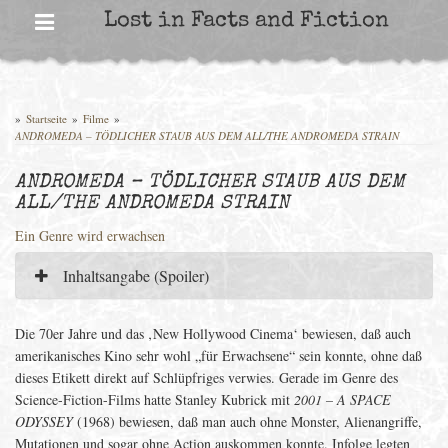
Skip
Lost in Facts and Fiction
to
content
»
Startseite
»
Filme
»
ANDROMEDA – TÖDLICHER STAUB AUS DEM ALL/THE ANDROMEDA STRAIN
ANDROMEDA – TÖDLICHER STAUB AUS DEM
ALL/THE ANDROMEDA STRAIN
Ein Genre wird erwachsen
Inhaltsangabe (Spoiler)
Die 70er Jahre und das ‚New Hollywood Cinema‘ bewiesen, daß auch
amerikanisches Kino sehr wohl „für Erwachsene“ sein konnte, ohne daß
dieses Etikett direkt auf Schlüpfriges verwies. Gerade im Genre des
Science-Fiction-Films hatte Stanley Kubrick mit
2001 – A SPACE
ODYSSEY
(1968) bewiesen, daß man auch ohne Monster, Alienangriffe,
Mutationen und sogar ohne Action auskommen konnte. Infolge legten