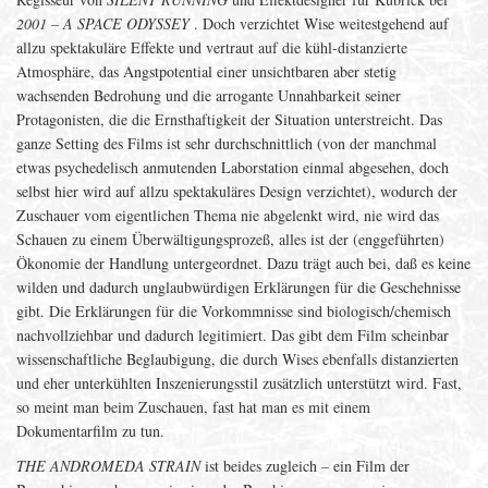
2001 – A SPACE ODYSSEY
. Doch verzichtet Wise weitestgehend auf
allzu spektakuläre Effekte und vertraut auf die kühl-distanzierte
Atmosphäre, das Angstpotential einer unsichtbaren aber stetig
wachsenden Bedrohung und die arrogante Unnahbarkeit seiner
Protagonisten, die die Ernsthaftigkeit der Situation unterstreicht. Das
ganze Setting des Films ist sehr durchschnittlich (von der manchmal
etwas psychedelisch anmutenden Laborstation einmal abgesehen, doch
selbst hier wird auf allzu spektakuläres Design verzichtet), wodurch der
Zuschauer vom eigentlichen Thema nie abgelenkt wird, nie wird das
Schauen zu einem Überwältigungsprozeß, alles ist der (enggeführten)
Ökonomie der Handlung untergeordnet. Dazu trägt auch bei, daß es keine
wilden und dadurch unglaubwürdigen Erklärungen für die Geschehnisse
gibt. Die Erklärungen für die Vorkommnisse sind biologisch/chemisch
nachvollziehbar und dadurch legitimiert. Das gibt dem Film scheinbar
wissenschaftliche Beglaubigung, die durch Wises ebenfalls distanzierten
und eher unterkühlten Inszenierungsstil zusätzlich unterstützt wird. Fast,
so meint man beim Zuschauen, fast hat man es mit einem
Dokumentarfilm zu tun.
THE ANDROMEDA STRAIN
ist beides zugleich – ein Film der