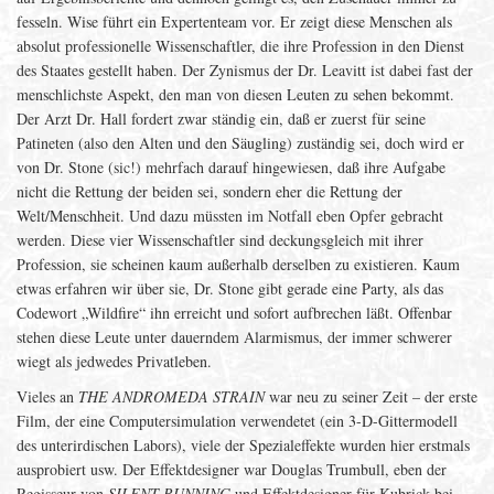
fesseln. Wise führt ein Expertenteam vor. Er zeigt diese Menschen als
absolut professionelle Wissenschaftler, die ihre Profession in den Dienst
des Staates gestellt haben. Der Zynismus der Dr. Leavitt ist dabei fast der
menschlichste Aspekt, den man von diesen Leuten zu sehen bekommt.
Der Arzt Dr. Hall fordert zwar ständig ein, daß er zuerst für seine
Patineten (also den Alten und den Säugling) zuständig sei, doch wird er
von Dr. Stone (sic!) mehrfach darauf hingewiesen, daß ihre Aufgabe
nicht die Rettung der beiden sei, sondern eher die Rettung der
Welt/Menschheit. Und dazu müssten im Notfall eben Opfer gebracht
werden. Diese vier Wissenschaftler sind deckungsgleich mit ihrer
Profession, sie scheinen kaum außerhalb derselben zu existieren. Kaum
etwas erfahren wir über sie, Dr. Stone gibt gerade eine Party, als das
Codewort „Wildfire“ ihn erreicht und sofort aufbrechen läßt. Offenbar
stehen diese Leute unter dauerndem Alarmismus, der immer schwerer
wiegt als jedwedes Privatleben.
Vieles an
THE ANDROMEDA STRAIN
war neu zu seiner Zeit – der erste
Film, der eine Computersimulation verwendetet (ein 3-D-Gittermodell
des unterirdischen Labors), viele der Spezialeffekte wurden hier erstmals
ausprobiert usw. Der Effektdesigner war Douglas Trumbull, eben der
Regisseur von
SILENT RUNNING
und Effektdesigner für Kubrick bei