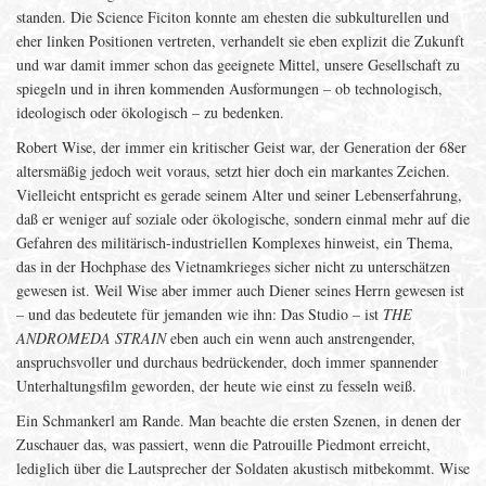
standen. Die Science Ficiton konnte am ehesten die subkulturellen und
eher linken Positionen vertreten, verhandelt sie eben explizit die Zukunft
und war damit immer schon das geeignete Mittel, unsere Gesellschaft zu
spiegeln und in ihren kommenden Ausformungen – ob technologisch,
ideologisch oder ökologisch – zu bedenken.
Robert Wise, der immer ein kritischer Geist war, der Generation der 68er
altersmäßig jedoch weit voraus, setzt hier doch ein markantes Zeichen.
Vielleicht entspricht es gerade seinem Alter und seiner Lebenserfahrung,
daß er weniger auf soziale oder ökologische, sondern einmal mehr auf die
Gefahren des militärisch-industriellen Komplexes hinweist, ein Thema,
das in der Hochphase des Vietnamkrieges sicher nicht zu unterschätzen
gewesen ist. Weil Wise aber immer auch Diener seines Herrn gewesen ist
– und das bedeutete für jemanden wie ihn: Das Studio – ist
THE
ANDROMEDA STRAIN
eben auch ein wenn auch anstrengender,
anspruchsvoller und durchaus bedrückender, doch immer spannender
Unterhaltungsfilm geworden, der heute wie einst zu fesseln weiß.
Ein Schmankerl am Rande. Man beachte die ersten Szenen, in denen der
Zuschauer das, was passiert, wenn die Patrouille Piedmont erreicht,
lediglich über die Lautsprecher der Soldaten akustisch mitbekommt. Wise