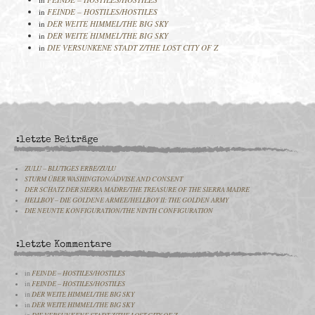
in
FEINDE – HOSTILES/HOSTILES
in
DER WEITE HIMMEL/THE BIG SKY
in
DER WEITE HIMMEL/THE BIG SKY
in
DIE VERSUNKENE STADT Z/THE LOST CITY OF Z
:letzte Beiträge
ZULU – BLUTIGES ERBE/ZULU
STURM ÜBER WASHINGTON/ADVISE AND CONSENT
DER SCHATZ DER SIERRA MADRE/THE TREASURE OF THE SIERRA MADRE
HELLBOY – DIE GOLDENE ARMEE/HELLBOY II: THE GOLDEN ARMY
DIE NEUNTE KONFIGURATION/THE NINTH CONFIGURATION
:letzte Kommentare
in
FEINDE – HOSTILES/HOSTILES
in
FEINDE – HOSTILES/HOSTILES
in
DER WEITE HIMMEL/THE BIG SKY
in
DER WEITE HIMMEL/THE BIG SKY