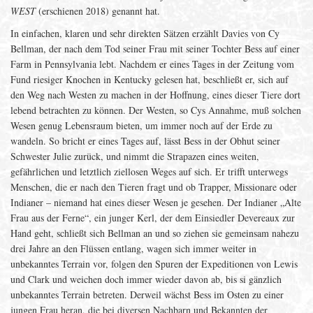
WEST
(erschienen 2018) genannt hat.
In einfachen, klaren und sehr direkten Sätzen erzählt Davies von Cy
Bellman, der nach dem Tod seiner Frau mit seiner Tochter Bess auf einer
Farm in Pennsylvania lebt. Nachdem er eines Tages in der Zeitung vom
Fund riesiger Knochen in Kentucky gelesen hat, beschließt er, sich auf
den Weg nach Westen zu machen in der Hoffnung, eines dieser Tiere dort
lebend betrachten zu können. Der Westen, so Cys Annahme, muß solchen
Wesen genug Lebensraum bieten, um immer noch auf der Erde zu
wandeln. So bricht er eines Tages auf, lässt Bess in der Obhut seiner
Schwester Julie zurück, und nimmt die Strapazen eines weiten,
gefährlichen und letztlich ziellosen Weges auf sich. Er trifft unterwegs
Menschen, die er nach den Tieren fragt und ob Trapper, Missionare oder
Indianer – niemand hat eines dieser Wesen je gesehen. Der Indianer „Alte
Frau aus der Ferne“, ein junger Kerl, der dem Einsiedler Devereaux zur
Hand geht, schließt sich Bellman an und so ziehen sie gemeinsam nahezu
drei Jahre an den Flüssen entlang, wagen sich immer weiter in
unbekanntes Terrain vor, folgen den Spuren der Expeditionen von Lewis
und Clark und weichen doch immer wieder davon ab, bis si gänzlich
unbekanntes Terrain betreten. Derweil wächst Bess im Osten zu einer
jungen Frau heran, die bei diversen Nachbarn und Bekannten der