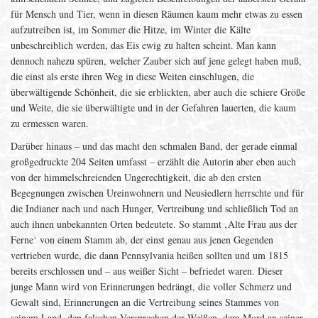
für Mensch und Tier, wenn in diesen Räumen kaum mehr etwas zu essen
aufzutreiben ist, im Sommer die Hitze, im Winter die Kälte
unbeschreiblich werden, das Eis ewig zu halten scheint. Man kann
dennoch nahezu spüren, welcher Zauber sich auf jene gelegt haben muß,
die einst als erste ihren Weg in diese Weiten einschlugen, die
überwältigende Schönheit, die sie erblickten, aber auch die schiere Größe
und Weite, die sie überwältigte und in der Gefahren lauerten, die kaum
zu ermessen waren.
Darüber hinaus – und das macht den schmalen Band, der gerade einmal
großgedruckte 204 Seiten umfasst – erzählt die Autorin aber eben auch
von der himmelschreienden Ungerechtigkeit, die ab den ersten
Begegnungen zwischen Ureinwohnern und Neusiedlern herrschte und für
die Indianer nach und nach Hunger, Vertreibung und schließlich Tod an
auch ihnen unbekannten Orten bedeutete. So stammt ‚Alte Frau aus der
Ferne‘ von einem Stamm ab, der einst genau aus jenen Gegenden
vertrieben wurde, die dann Pennsylvania heißen sollten und um 1815
bereits erschlossen und – aus weißer Sicht – befriedet waren. Dieser
junge Mann wird von Erinnerungen bedrängt, die voller Schmerz und
Gewalt sind, Erinnerungen an die Vertreibung seines Stammes von
seinem Land, den falschen Versprechen der Weißen, dem Mord an seiner