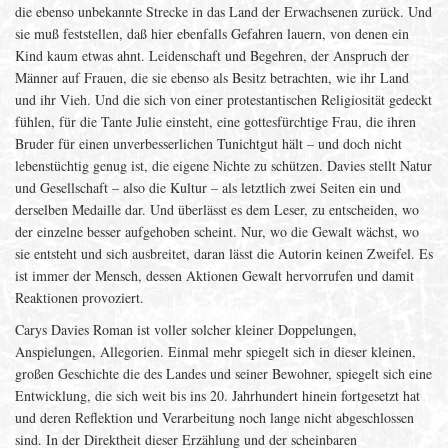
die ebenso unbekannte Strecke in das Land der Erwachsenen zurück. Und
sie muß feststellen, daß hier ebenfalls Gefahren lauern, von denen ein
Kind kaum etwas ahnt. Leidenschaft und Begehren, der Anspruch der
Männer auf Frauen, die sie ebenso als Besitz betrachten, wie ihr Land
und ihr Vieh. Und die sich von einer protestantischen Religiosität gedeckt
fühlen, für die Tante Julie einsteht, eine gottesfürchtige Frau, die ihren
Bruder für einen unverbesserlichen Tunichtgut hält – und doch nicht
lebenstüchtig genug ist, die eigene Nichte zu schützen. Davies stellt Natur
und Gesellschaft – also die Kultur – als letztlich zwei Seiten ein und
derselben Medaille dar. Und überlässt es dem Leser, zu entscheiden, wo
der einzelne besser aufgehoben scheint. Nur, wo die Gewalt wächst, wo
sie entsteht und sich ausbreitet, daran lässt die Autorin keinen Zweifel. Es
ist immer der Mensch, dessen Aktionen Gewalt hervorrufen und damit
Reaktionen provoziert.
Carys Davies Roman ist voller solcher kleiner Doppelungen,
Anspielungen, Allegorien. Einmal mehr spiegelt sich in dieser kleinen,
großen Geschichte die des Landes und seiner Bewohner, spiegelt sich eine
Entwicklung, die sich weit bis ins 20. Jahrhundert hinein fortgesetzt hat
und deren Reflektion und Verarbeitung noch lange nicht abgeschlossen
sind. In der Direktheit dieser Erzählung und der scheinbaren