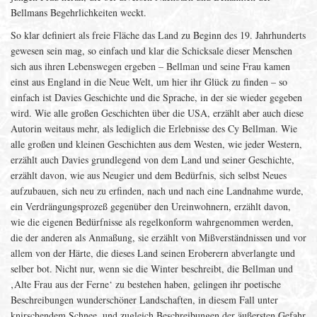
Bellmans Begehrlichkeiten weckt.
So klar definiert als freie Fläche das Land zu Beginn des 19. Jahrhunderts
gewesen sein mag, so einfach und klar die Schicksale dieser Menschen
sich aus ihren Lebenswegen ergeben – Bellman und seine Frau kamen
einst aus England in die Neue Welt, um hier ihr Glück zu finden – so
einfach ist Davies Geschichte und die Sprache, in der sie wieder gegeben
wird. Wie alle großen Geschichten über die USA, erzählt aber auch diese
Autorin weitaus mehr, als lediglich die Erlebnisse des Cy Bellman. Wie
alle großen und kleinen Geschichten aus dem Westen, wie jeder Western,
erzählt auch Davies grundlegend von dem Land und seiner Geschichte,
erzählt davon, wie aus Neugier und dem Bedürfnis, sich selbst Neues
aufzubauen, sich neu zu erfinden, nach und nach eine Landnahme wurde,
ein Verdrängungsprozeß gegenüber den Ureinwohnern, erzählt davon,
wie die eigenen Bedürfnisse als regelkonform wahrgenommen werden,
die der anderen als Anmaßung, sie erzählt von Mißverständnissen und vor
allem von der Härte, die dieses Land seinen Eroberern abverlangte und
selber bot. Nicht nur, wenn sie die Winter beschreibt, die Bellman und
‚Alte Frau aus der Ferne‘ zu bestehen haben, gelingen ihr poetische
Beschreibungen wunderschöner Landschaften, in diesem Fall unter
knirschendem Schnee, und zugleich Beschreibungen der äußersten Gefahr