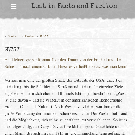
Skip
Lost in Facts and Fiction
to
content
»
Startseite
»
Bücher
»
WEST
WEST
Ein kleiner, großer Roman über den Traum von der Freiheit und der
Sehnsucht nach einem Ort, der Besseres verheißt als das, was man kennt
Verlässt man eine der großen Städte der Ostküste der USA, dauert es
nicht lang, bis die Schilder am Straßenrand nicht mehr einzelne Ziele
angeben, sondern sich eher auf Himmelsrichtungen beschränken. „West“
ist eine davon – und sie verheißt in der amerikanischen Ikonographie
Freiheit, Offenheit, Zukunft. Nach Westen zu ziehen, war immer die
große Verheißung der amerikanischen Geschichte. Der Westen bot Land
und die Möglichkeit, sich selbst zu entfalten, zu verwirklichen. So ist es
nur folgerichtig, daß Carys Davies ihre kleine, große Geschichte um
einen Mann, der sich im Jahr 1815 in jene Himmelsrichtung aufmacht.