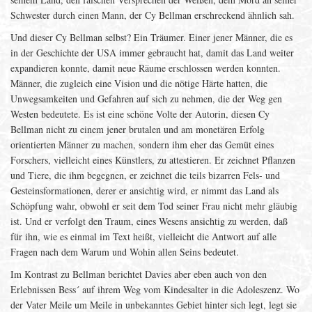
Schwester durch einen Mann, der Cy Bellman erschreckend ähnlich sah.
Und dieser Cy Bellman selbst? Ein Träumer. Einer jener Männer, die es
in der Geschichte der USA immer gebraucht hat, damit das Land weiter
expandieren konnte, damit neue Räume erschlossen werden konnten.
Männer, die zugleich eine Vision und die nötige Härte hatten, die
Unwegsamkeiten und Gefahren auf sich zu nehmen, die der Weg gen
Westen bedeutete. Es ist eine schöne Volte der Autorin, diesen Cy
Bellman nicht zu einem jener brutalen und am monetären Erfolg
orientierten Männer zu machen, sondern ihm eher das Gemüt eines
Forschers, vielleicht eines Künstlers, zu attestieren. Er zeichnet Pflanzen
und Tiere, die ihm begegnen, er zeichnet die teils bizarren Fels- und
Gesteinsformationen, derer er ansichtig wird, er nimmt das Land als
Schöpfung wahr, obwohl er seit dem Tod seiner Frau nicht mehr gläubig
ist. Und er verfolgt den Traum, eines Wesens ansichtig zu werden, daß
für ihn, wie es einmal im Text heißt, vielleicht die Antwort auf alle
Fragen nach dem Warum und Wohin allen Seins bedeutet.
Im Kontrast zu Bellman berichtet Davies aber eben auch von den
Erlebnissen Bess´ auf ihrem Weg vom Kindesalter in die Adoleszenz. Wo
der Vater Meile um Meile in unbekanntes Gebiet hinter sich legt, legt sie