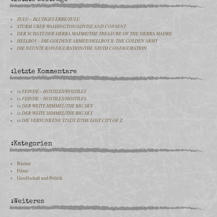
ZULU – BLUTIGES ERBE/ZULU
STURM ÜBER WASHINGTON/ADVISE AND CONSENT
DER SCHATZ DER SIERRA MADRE/THE TREASURE OF THE SIERRA MADRE
HELLBOY – DIE GOLDENE ARMEE/HELLBOY II: THE GOLDEN ARMY
DIE NEUNTE KONFIGURATION/THE NINTH CONFIGURATION
:letzte Kommentare
in
FEINDE – HOSTILES/HOSTILES
in
FEINDE – HOSTILES/HOSTILES
in
DER WEITE HIMMEL/THE BIG SKY
in
DER WEITE HIMMEL/THE BIG SKY
in
DIE VERSUNKENE STADT Z/THE LOST CITY OF Z
:Kategorien
Bücher
Filme
Gesellschaft und Politik
:Weiteres