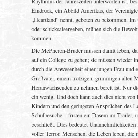
Rhythmus der Jahreszeiten unterworfen ist, be
Eindruck, ein Abbild Amerikas, der Vereinigte
„Heartland“ nennt, geboten zu bekommen. Im G
oder schicksalsergeben, mühen sich die Bewoh
kommen.
Die McPheron-Brüder müssen damit leben, daß i
auf ein College zu gehen; sie müssen wieder i
durch die Anwesenheit einer jungen Frau und e
Großvater, einem trotzigen, grimmigen alten M
Heranwachsenden zu nehmen bereit ist. Nur die
ein wenig. Und doch kann auch dies nicht von 
Kindern und den geringsten Ansprüchen des L
Schulbesuche – fristen ein Dasein im Trailer, 
beschließt. Dies bedeutet Unannehmlichkeiten 
voller Terror. Menschen, die Leben leben, die 