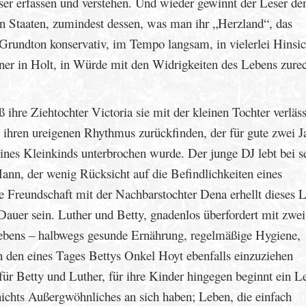
sser erfassen und verstehen. Und wieder gewinnt der Leser de
n Staaten, zumindest dessen, was man ihr „Herzland“, das
rundton konservativ, im Tempo langsam, in vielerlei Hinsich
ner in Holt, in Würde mit den Widrigkeiten des Lebens zurec
hre Ziehtochter Victoria sie mit der kleinen Tochter verläs
n ihren ureigenen Rhythmus zurückfinden, der für gute zwei J
ines Kleinkinds unterbrochen wurde. Der junge DJ lebt bei 
ann, der wenig Rücksicht auf die Befindlichkeiten eines
 Freundschaft mit der Nachbarstochter Dena erhellt dieses 
Dauer sein. Luther und Betty, gnadenlos überfordert mit zwei
ebens – halbwegs gesunde Ernährung, regelmäßige Hygiene,
in den eines Tages Bettys Onkel Hoyt ebenfalls einzuziehen
für Betty und Luther, für ihre Kinder hingegen beginnt ein L
nichts Außergwöhnliches an sich haben; Leben, die einfach