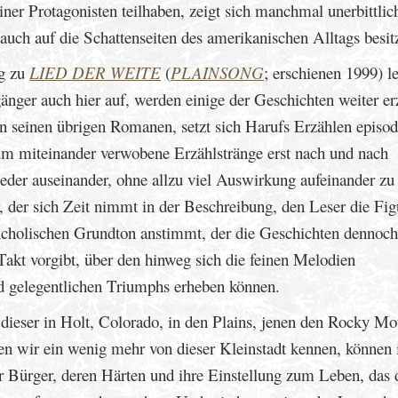
ner Protagonisten teilhaben, zeigt sich manchmal unerbittlic
auch auf die Schattenseiten des amerikanischen Alltags besitz
ng zu
LIED DER WEITE
(
PLAINSONG
; erschienen 1999) l
änger auch hier auf, werden einige der Geschichten weiter erz
n seinen übrigen Romanen, setzt sich Harufs Erzählen episod
m miteinander verwobene Erzählstränge erst nach und nach
eder auseinander, ohne allzu viel Auswirkung aufeinander zu
er, der sich Zeit nimmt in der Beschreibung, den Leser die Fi
ancholischen Grundton anstimmt, der die Geschichten dennoch
Takt vorgibt, über den hinweg sich die feinen Melodien
d gelegentlichen Triumphs erheben können.
dieser in Holt, Colorado, in den Plains, jenen den Rocky Mo
nen wir ein wenig mehr von dieser Kleinstadt kennen, können 
r Bürger, deren Härten und ihre Einstellung zum Leben, das