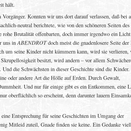
t hält.
Vorgänger. Konnten wir uns dort darauf verlassen, daß bei a
achlich-neutral berichtete, wie von den schöneren Seiten des
e rohe Brutalität offenbarten, doch immer irgendwo ein Licht
r uns in
ABENDROT
doch meist die gnadenlosere Seite der
ich um seine Kinder nicht kümmern kann, wird sie verlieren,
 Skrupellosigkeit besitzt, wird andern – vor allem Schwächer
 Und die Schwächsten in dieser Geschichte sind die Kinder. 
e eine oder andere Art die Hölle auf Erden. Durch Gewalt,
Dummheit. Und nur für einige gibt es ein Entkommen, eine 
ur oberflächlich so erscheint, denn darunter lauern Einsamk
 eine Entsprechung für seine Geschichten im Umgang der
g Mitleid zuteil, Gnade finden sie keine. Ein Gedanke viell