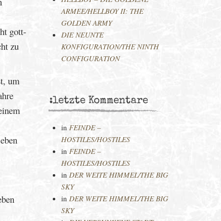
n
ARMEE/HELLBOY II: THE
GOLDEN ARMY
t gott-
DIE NEUNTE
ht zu
KONFIGURATION/THE NINTH
CONFIGURATION
st, um
ahre
:letzte Kommentare
seinem
in
FEINDE –
Leben
HOSTILES/HOSTILES
in
FEINDE –
HOSTILES/HOSTILES
in
DER WEITE HIMMEL/THE BIG
SKY
eben
in
DER WEITE HIMMEL/THE BIG
SKY