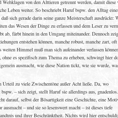
d Wehklagen von den Alttieren getrennt werden, damit diese 
iche Leben weiter. So beschriebt Haruf bspw. den Alltag eine
 daß sich gerade darin seine ganze Meisterschaft ausdrückt: 
iten das Wesen der Dinge zu erfassen und dem Leser zu verm
ärbt ab, färbt hinein in den Umgang miteinander. Dennoch zeig
iehungen entstehen können, manche robust, manche zart, oft
los weiten Himmel muß man sich aufeinander verlassen könne
e, ohne es spezifisch zum Thema zu erheben, schwingt hier do
gemein ausmacht, wie diese Nation tickt, wie sie wurde, was
in Urteil zu viele Zwischentöne außer Acht ließe. Da, wo
bspw. – sich zeigt, stellt Haruf sie allerdings aus, gnadenlos
ht darauf, selbst der Bösartigkeit eine Geschichte, eine Moti
r ausmacht – und sie so lesenswert macht – ist dieses tiefe
ndtnis und ihrer Beschränktheit. Nichts wird hier entschuldi