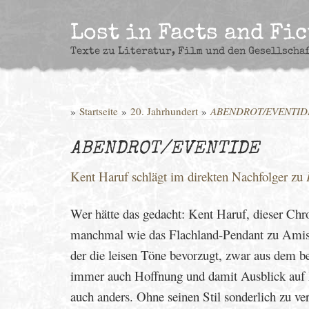
Skip
to
Lost in Facts and Fi
content
Texte zu Literatur, Film und den Gesellscha
»
Startseite
»
20. Jahrhundert
»
ABENDROT/EVENTID
ABENDROT/EVENTIDE
Kent Haruf schlägt im direkten Nachfolger zu
Wer hätte das gedacht: Kent Haruf, dieser Chr
manchmal wie das Flachland-Pendant zu Ami
der die leisen Töne bevorzugt, zwar aus dem b
immer auch Hoffnung und damit Ausblick auf Me
auch anders. Ohne seinen Stil sonderlich zu ver