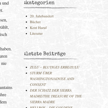
h und
:kategorien
t.
20. Jahrhundert
esen,
Bücher
ählt,
Kent Haruf
Literatur
isch
 haben.
:letzte Beiträge
guren
 nie
ZULU – BLUTIGES ERBE/ZULU
STURM ÜBER
WASHINGTON/ADVISE AND
CONSENT
untains
DER SCHATZ DER SIERRA
ihre
MADRE/THE TREASURE OF THE
 dem
SIERRA MADRE
HELLBOY – DIE GOLDENE