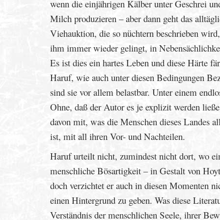
wenn die einjährigen Kälber unter Geschrei un
Milch produzieren – aber dann geht das alltägl
Viehauktion, die so nüchtern beschrieben wird,
ihm immer wieder gelingt, in Nebensächlichke
Es ist dies ein hartes Leben und diese Härte f
Haruf, wie auch unter diesen Bedingungen Bez
sind sie vor allem belastbar. Unter einem end
Ohne, daß der Autor es je explizit werden ließ
davon mit, was die Menschen dieses Landes all
ist, mit all ihren Vor- und Nachteilen.
Haruf urteilt nicht, zumindest nicht dort, wo e
menschliche Bösartigkeit – in Gestalt von Hoyt 
doch verzichtet er auch in diesen Momenten nic
einen Hintergrund zu geben. Was diese Literatu
Verständnis der menschlichen Seele, ihrer Bewa