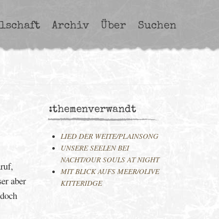
lschaft
Archiv
Über
Suchen
:themenverwandt
LIED DER WEITE/PLAINSONG
UNSERE SEELEN BEI
NACHT/OUR SOULS AT NIGHT
ruf,
MIT BLICK AUFS MEER/OLIVE
er aber
KITTERIDGE
 doch