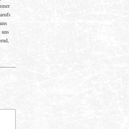
immer
arufs
 uns
 uns
ernd,