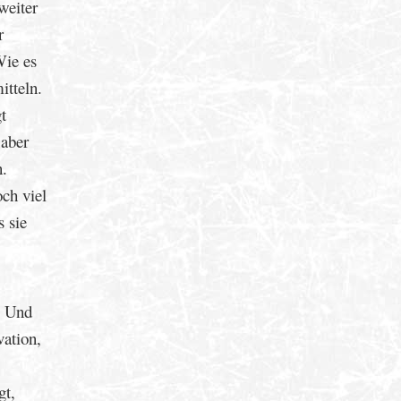
weiter
r
Wie es
itteln.
t
 aber
n.
ch viel
 sie
. Und
vation,
gt,