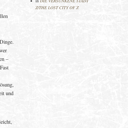
in
DIE VERSUNKENE STADT
Z/THE LOST CITY OF Z
llen
 Dinge.
 wer
en –
Fast
Lösung,
eit und
eicht,