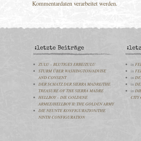
Kommentardaten verarbeitet werden.
:letzte Beiträge
:let
ZULU – BLUTIGES ERBE/ZULU
in
FE
STURM ÜBER WASHINGTON/ADVISE
in
FE
AND CONSENT
in
DE
DER SCHATZ DER SIERRA MADRE/THE
in
DE
TREASURE OF THE SIERRA MADRE
in
DI
HELLBOY – DIE GOLDENE
CITY 
ARMEE/HELLBOY II: THE GOLDEN ARMY
DIE NEUNTE KONFIGURATION/THE
NINTH CONFIGURATION