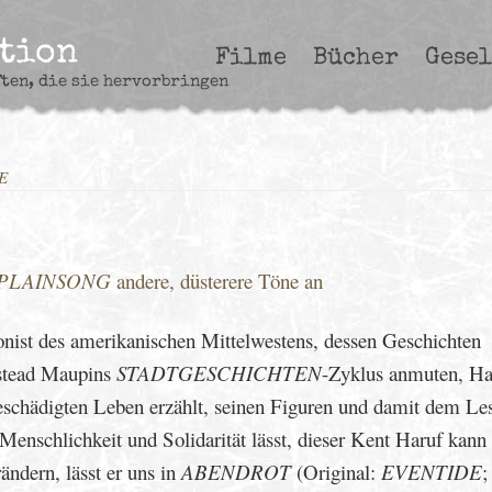
ction
Filme
Bücher
Gesel
ften, die sie hervorbringen
E
PLAINSONG
andere, düsterere Töne an
onist des amerikanischen Mittelwestens, dessen Geschichten
stead Maupins
STADTGESCHICHTEN
-Zyklus anmuten, Ha
eschädigten Leben erzählt, seinen Figuren und damit dem Les
nschlichkeit und Solidarität lässt, dieser Kent Haruf kann
ändern, lässt er uns in
ABENDROT
(Original:
EVENTIDE
;