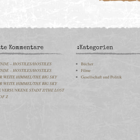
zte Kommentare
:Kategorien
INDE – HOSTILES/HOSTILES
Bücher
INDE – HOSTILES/HOSTILES
Filme
R WEITE HIMMEL/THE BIG SKY
Gesellschaft und Politik
R WEITE HIMMEL/THE BIG SKY
E VERSUNKENE STADT Z/THE LOST
OF Z