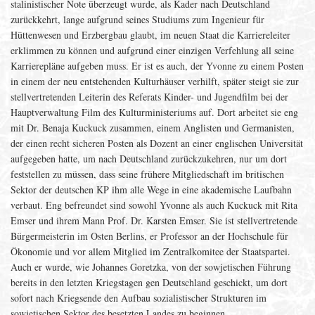
stalinistischer Note überzeugt wurde, als Kader nach Deutschland
zurückkehrt, lange aufgrund seines Studiums zum Ingenieur für
Hüttenwesen und Erzbergbau glaubt, im neuen Staat die Karriereleiter
erklimmen zu können und aufgrund einer einzigen Verfehlung all seine
Karrierepläne aufgeben muss. Er ist es auch, der Yvonne zu einem Posten
in einem der neu entstehenden Kulturhäuser verhilft, später steigt sie zur
stellvertretenden Leiterin des Referats Kinder- und Jugendfilm bei der
Hauptverwaltung Film des Kulturministeriums auf. Dort arbeitet sie eng
mit Dr. Benaja Kuckuck zusammen, einem Anglisten und Germanisten,
der einen recht sicheren Posten als Dozent an einer englischen Universität
aufgegeben hatte, um nach Deutschland zurückzukehren, nur um dort
feststellen zu müssen, dass seine frühere Mitgliedschaft im britischen
Sektor der deutschen KP ihm alle Wege in eine akademische Laufbahn
verbaut. Eng befreundet sind sowohl Yvonne als auch Kuckuck mit Rita
Emser und ihrem Mann Prof. Dr. Karsten Emser. Sie ist stellvertretende
Bürgermeisterin im Osten Berlins, er Professor an der Hochschule für
Ökonomie und vor allem Mitglied im Zentralkomitee der Staatspartei.
Auch er wurde, wie Johannes Goretzka, von der sowjetischen Führung
bereits in den letzten Kriegstagen gen Deutschland geschickt, um dort
sofort nach Kriegsende den Aufbau sozialistischer Strukturen im
sowjetischen Sektor des besetzten Landes zu beginnen.