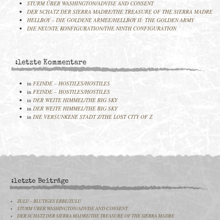
STURM ÜBER WASHINGTON/ADVISE AND CONSENT
DER SCHATZ DER SIERRA MADRE/THE TREASURE OF THE SIERRA MADRE
HELLBOY – DIE GOLDENE ARMEE/HELLBOY II: THE GOLDEN ARMY
DIE NEUNTE KONFIGURATION/THE NINTH CONFIGURATION
:letzte Kommentare
in
FEINDE – HOSTILES/HOSTILES
in
FEINDE – HOSTILES/HOSTILES
in
DER WEITE HIMMEL/THE BIG SKY
in
DER WEITE HIMMEL/THE BIG SKY
in
DIE VERSUNKENE STADT Z/THE LOST CITY OF Z
:letzte Beiträge
ZULU – BLUTIGES ERBE/ZULU
STURM ÜBER WASHINGTON/ADVISE AND CONSENT
DER SCHATZ DER SIERRA MADRE/THE TREASURE OF THE SIERRA MADRE