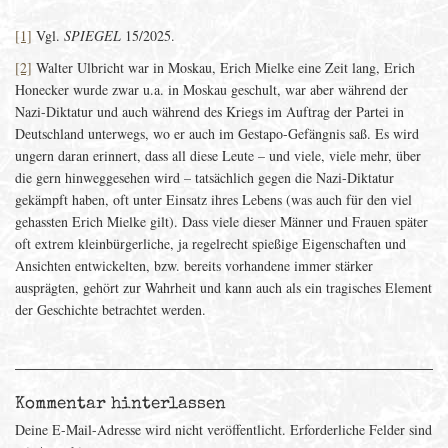
[1]
Vgl.
SPIEGEL
15/2025.
[2]
Walter Ulbricht war in Moskau, Erich Mielke eine Zeit lang, Erich
Honecker wurde zwar u.a. in Moskau geschult, war aber während der
Nazi-Diktatur und auch während des Kriegs im Auftrag der Partei in
Deutschland unterwegs, wo er auch im Gestapo-Gefängnis saß. Es wird
ungern daran erinnert, dass all diese Leute – und viele, viele mehr, über
die gern hinweggesehen wird – tatsächlich gegen die Nazi-Diktatur
gekämpft haben, oft unter Einsatz ihres Lebens (was auch für den viel
gehassten Erich Mielke gilt). Dass viele dieser Männer und Frauen später
oft extrem kleinbürgerliche, ja regelrecht spießige Eigenschaften und
Ansichten entwickelten, bzw. bereits vorhandene immer stärker
ausprägten, gehört zur Wahrheit und kann auch als ein tragisches Element
der Geschichte betrachtet werden.
Kommentar hinterlassen
Deine E-Mail-Adresse wird nicht veröffentlicht.
Erforderliche Felder sind