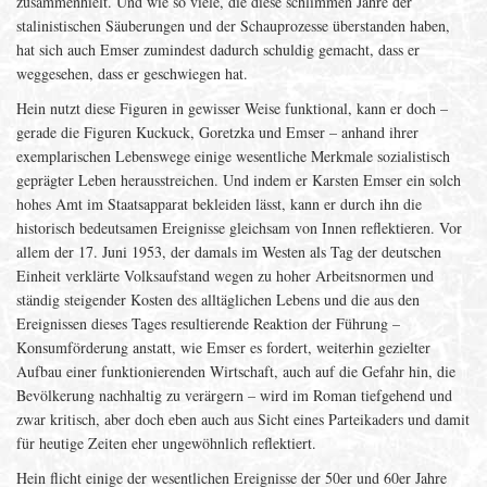
zusammenhielt. Und wie so viele, die diese schlimmen Jahre der
stalinistischen Säuberungen und der Schauprozesse überstanden haben,
hat sich auch Emser zumindest dadurch schuldig gemacht, dass er
weggesehen, dass er geschwiegen hat.
Hein nutzt diese Figuren in gewisser Weise funktional, kann er doch –
gerade die Figuren Kuckuck, Goretzka und Emser – anhand ihrer
exemplarischen Lebenswege einige wesentliche Merkmale sozialistisch
geprägter Leben herausstreichen. Und indem er Karsten Emser ein solch
hohes Amt im Staatsapparat bekleiden lässt, kann er durch ihn die
historisch bedeutsamen Ereignisse gleichsam von Innen reflektieren. Vor
allem der 17. Juni 1953, der damals im Westen als Tag der deutschen
Einheit verklärte Volksaufstand wegen zu hoher Arbeitsnormen und
ständig steigender Kosten des alltäglichen Lebens und die aus den
Ereignissen dieses Tages resultierende Reaktion der Führung –
Konsumförderung anstatt, wie Emser es fordert, weiterhin gezielter
Aufbau einer funktionierenden Wirtschaft, auch auf die Gefahr hin, die
Bevölkerung nachhaltig zu verärgern – wird im Roman tiefgehend und
zwar kritisch, aber doch eben auch aus Sicht eines Parteikaders und damit
für heutige Zeiten eher ungewöhnlich reflektiert.
Hein flicht einige der wesentlichen Ereignisse der 50er und 60er Jahre