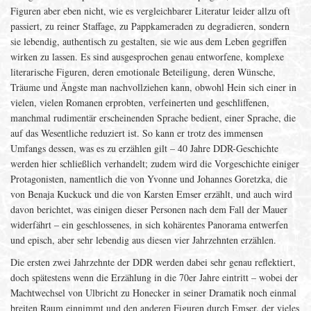
Figuren aber eben nicht, wie es vergleichbarer Literatur leider allzu oft
passiert, zu reiner Staffage, zu Pappkameraden zu degradieren, sondern
sie lebendig, authentisch zu gestalten, sie wie aus dem Leben gegriffen
wirken zu lassen. Es sind ausgesprochen genau entworfene, komplexe
literarische Figuren, deren emotionale Beteiligung, deren Wünsche,
Träume und Ängste man nachvollziehen kann, obwohl Hein sich einer in
vielen, vielen Romanen erprobten, verfeinerten und geschliffenen,
manchmal rudimentär erscheinenden Sprache bedient, einer Sprache, die
auf das Wesentliche reduziert ist. So kann er trotz des immensen
Umfangs dessen, was es zu erzählen gilt – 40 Jahre DDR-Geschichte
werden hier schließlich verhandelt; zudem wird die Vorgeschichte einiger
Protagonisten, namentlich die von Yvonne und Johannes Goretzka, die
von Benaja Kuckuck und die von Karsten Emser erzählt, und auch wird
davon berichtet, was einigen dieser Personen nach dem Fall der Mauer
widerfährt – ein geschlossenes, in sich kohärentes Panorama entwerfen
und episch, aber sehr lebendig aus diesen vier Jahrzehnten erzählen.
Die ersten zwei Jahrzehnte der DDR werden dabei sehr genau reflektiert,
doch spätestens wenn die Erzählung in die 70er Jahre eintritt – wobei der
Machtwechsel von Ulbricht zu Honecker in seiner Dramatik noch einmal
breiten Raum einnimmt und den anderen Figuren durch Emser, der vieles