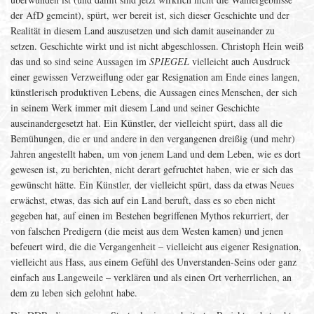
der AfD gemeint), spürt, wer bereit ist, sich dieser Geschichte und der
Realität in diesem Land auszusetzen und sich damit auseinander zu
setzen. Geschichte wirkt und ist nicht abgeschlossen. Christoph Hein weiß
das und so sind seine Aussagen im
SPIEGEL
vielleicht auch Ausdruck
einer gewissen Verzweiflung oder gar Resignation am Ende eines langen,
künstlerisch produktiven Lebens, die Aussagen eines Menschen, der sich
in seinem Werk immer mit diesem Land und seiner Geschichte
auseinandergesetzt hat. Ein Künstler, der vielleicht spürt, dass all die
Bemühungen, die er und andere in den vergangenen dreißig (und mehr)
Jahren angestellt haben, um von jenem Land und dem Leben, wie es dort
gewesen ist, zu berichten, nicht derart gefruchtet haben, wie er sich das
gewünscht hätte. Ein Künstler, der vielleicht spürt, dass da etwas Neues
erwächst, etwas, das sich auf ein Land beruft, dass es so eben nicht
gegeben hat, auf einen im Bestehen begriffenen Mythos rekurriert, der
von falschen Predigern (die meist aus dem Westen kamen) und jenen
befeuert wird, die die Vergangenheit – vielleicht aus eigener Resignation,
vielleicht aus Hass, aus einem Gefühl des Unverstanden-Seins oder ganz
einfach aus Langeweile – verklären und als einen Ort verherrlichen, an
dem zu leben sich gelohnt habe.