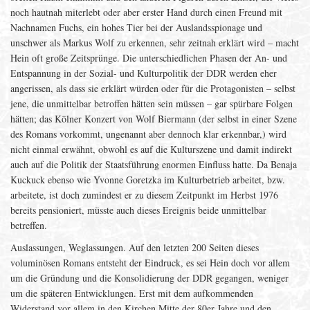
noch hautnah miterlebt oder aber erster Hand durch einen Freund mit
Nachnamen Fuchs, ein hohes Tier bei der Auslandsspionage und
unschwer als Markus Wolf zu erkennen, sehr zeitnah erklärt wird – macht
Hein oft große Zeitsprünge. Die unterschiedlichen Phasen der An- und
Entspannung in der Sozial- und Kulturpolitik der DDR werden eher
angerissen, als dass sie erklärt würden oder für die Protagonisten – selbst
jene, die unmittelbar betroffen hätten sein müssen – gar spürbare Folgen
hätten; das Kölner Konzert von Wolf Biermann (der selbst in einer Szene
des Romans vorkommt, ungenannt aber dennoch klar erkennbar,) wird
nicht einmal erwähnt, obwohl es auf die Kulturszene und damit indirekt
auch auf die Politik der Staatsführung enormen Einfluss hatte. Da Benaja
Kuckuck ebenso wie Yvonne Goretzka im Kulturbetrieb arbeitet, bzw.
arbeitete, ist doch zumindest er zu diesem Zeitpunkt im Herbst 1976
bereits pensioniert, müsste auch dieses Ereignis beide unmittelbar
betreffen.
Auslassungen, Weglassungen. Auf den letzten 200 Seiten dieses
voluminösen Romans entsteht der Eindruck, es sei Hein doch vor allem
um die Gründung und die Konsolidierung der DDR gegangen, weniger
um die späteren Entwicklungen. Erst mit dem aufkommenden
Widerstand vor allem in den Kirchen Mitte der 80er Jahre und den