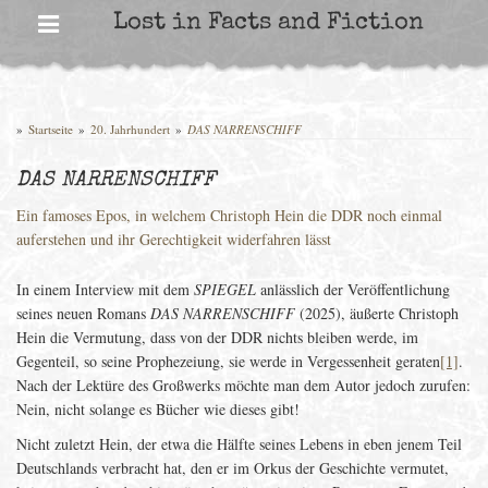
Skip
Lost in Facts and Fiction
to
content
»
Startseite
»
20. Jahrhundert
»
DAS NARRENSCHIFF
DAS NARRENSCHIFF
Ein famoses Epos, in welchem Christoph Hein die DDR noch einmal
auferstehen und ihr Gerechtigkeit widerfahren lässt
In einem Interview mit dem
SPIEGEL
anlässlich der Veröffentlichung
seines neuen Romans
DAS NARRENSCHIFF
(2025), äußerte Christoph
Hein die Vermutung, dass von der DDR nichts bleiben werde, im
Gegenteil, so seine Prophezeiung, sie werde in Vergessenheit geraten
[1]
.
Nach der Lektüre des Großwerks möchte man dem Autor jedoch zurufen:
Nein, nicht solange es Bücher wie dieses gibt!
Nicht zuletzt Hein, der etwa die Hälfte seines Lebens in eben jenem Teil
Deutschlands verbracht hat, den er im Orkus der Geschichte vermutet,