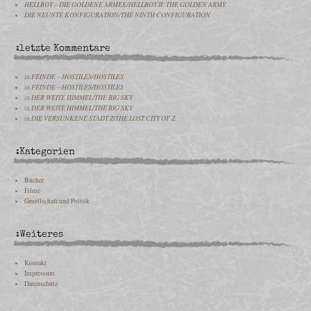
HELLBOY – DIE GOLDENE ARMEE/HELLBOY II: THE GOLDEN ARMY
DIE NEUNTE KONFIGURATION/THE NINTH CONFIGURATION
:letzte Kommentare
in
FEINDE – HOSTILES/HOSTILES
in
FEINDE – HOSTILES/HOSTILES
in
DER WEITE HIMMEL/THE BIG SKY
in
DER WEITE HIMMEL/THE BIG SKY
in
DIE VERSUNKENE STADT Z/THE LOST CITY OF Z
:Kategorien
Bücher
Filme
Gesellschaft und Politik
:Weiteres
Kontakt
Impressum
Datenschutz