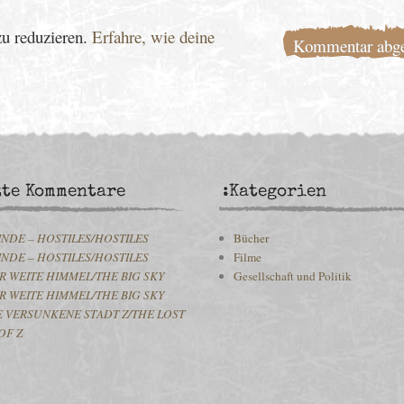
u reduzieren.
Erfahre, wie deine
zte Kommentare
:Kategorien
INDE – HOSTILES/HOSTILES
Bücher
INDE – HOSTILES/HOSTILES
Filme
R WEITE HIMMEL/THE BIG SKY
Gesellschaft und Politik
R WEITE HIMMEL/THE BIG SKY
E VERSUNKENE STADT Z/THE LOST
OF Z