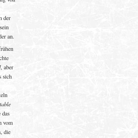
h der
sein
der an.
frühen
chte
d
, aber
s sich
teln
table
e das
en vom
, die