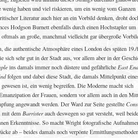
die wenig haben und viel riskieren, um ein wenig vom Ganzen
ischer Literatur auch hier an ein Vorbild denken, droht doc
nces Hodgson Burnett ebenfalls durch einen Hochstapler um 
 oftmals an große, manchmal vielleicht gar übergroße Vorbil
m, die authentische Atmosphäre eines London des späten 19./
e sich sehr gut in der Stadt aus, vor allem aber in der Geschi
ple
ins damals immer noch düstere und gefährliche
East En
End
folgen und dabei diese Stadt, die damals Mittelpunkt eine
gewesen ist, ein wenig begreifen. Die Moderne macht sich
manzipation der Frauen, sondern vor allem auch in den Mit
mpfung angewandt werden. Der Ward zur Seite gestellte
Cons
ch mit dem
Barrister
auch deswegen so gut versteht, weil beid
onnen Erkenntnisse. So macht Wright fotografische Aufnahm
ücke ab – beides damals noch verpönte Ermittlungsmethoden