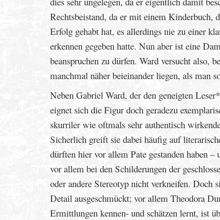
dies sehr ungelegen, da er eigentlich damit bes
Rechtsbeistand, da er mit einem Kinderbuch, d
Erfolg gehabt hat, es allerdings nie zu einer k
erkennen gegeben hatte. Nun aber ist eine Dame
beanspruchen zu dürfen. Ward versucht also, be
manchmal näher beieinander liegen, als man s
Neben Gabriel Ward, der den geneigten Leser*
eignet sich die Figur doch geradezu exemplaris
skurriler wie oftmals sehr authentisch wirkend
Sicherlich greift sie dabei häufig auf literari
dürften hier vor allem Pate gestanden haben – 
vor allem bei den Schilderungen der geschloss
oder andere Stereotyp nicht verkneifen. Doch 
Detail ausgeschmückt; vor allem Theodora Dun
Ermittlungen kennen- und schätzen lernt, ist ü