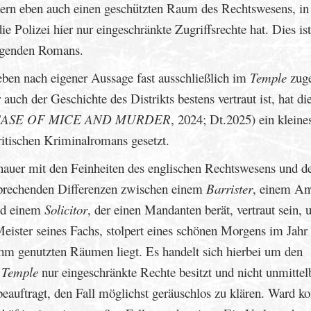
dern eben auch einen geschützten Raum des Rechtswesens, i
ie Polizei hier nur eingeschränkte Zugriffsrechte hat. Dies ist
iegenden Romans.
eben nach eigener Aussage fast ausschließlich im
Temple
zuge
auch der Geschichte des Distrikts bestens vertraut ist, hat d
CASE OF MICE AND MURDER
, 2024; Dt.2025) ein kleine
ritischen Kriminalromans gesetzt.
nauer mit den Feinheiten des englischen Rechtswesens und d
sprechenden Differenzen zwischen einem
Barrister
, einem An
und einem
Solicitor
, der einen Mandanten berät, vertraut sein
ister seines Fachs, stolpert eines schönen Morgens im Jahr
ihm genutzten Räumen liegt. Es handelt sich hierbei um den
m
Temple
nur eingeschränkte Rechte besitzt und nicht unmittel
auftragt, den Fall möglichst geräuschlos zu klären. Ward 