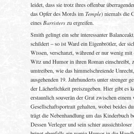
leidet, dass sie trotz ihres offenbar überragend
das Opfer des Mords im
Temple
) niemals die 
eines
Barristers
zu ergreifen.
Smith gelingt ein sehr interessanter Balanceakt
schildert – so ist Ward ein Eigenbrötler, der s
Wissen, verschanzt, während er nur wenig mit 
Witz und Humor in ihren Roman einschreibt, z
umtreiben, wie das himmelschreiende Unrecht,
ausgehenden 19. Jahrhunderts unter strenger ges
der Lächerlichkeit preiszugeben. Hier gibt es 
erstaunlich souverän der Grat zwischen einem 
Gesellschaftsportrait gehalten, wobei beides d
trägt die Nebenhandlung um das Kinderbuch bei
Dessen Verleger und sein schier aussichtslose
bringt ebenfalls ein wenig Humor in die Handl