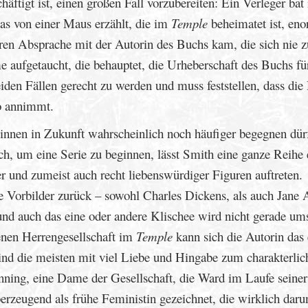
chäftigt ist, einen großen Fall vorzubereiten: Ein Verleger ba
as von einer Maus erzählt, die im
Temple
beheimatet ist, en
laren Absprache mit der Autorin des Buchs kam, die sich nie z
 aufgetaucht, die behauptet, die Urheberschaft des Buchs fü
iden Fällen gerecht zu werden und muss feststellen, dass die
o annimmt.
innen in Zukunft wahrscheinlich noch häufiger begegnen dürf
ch, um eine Serie zu beginnen, lässt Smith eine ganze Reihe
er und zumeist auch recht liebenswürdiger Figuren auftreten.
sche Vorbilder zurück – sowohl Charles Dickens, als auch Jane 
und auch das eine oder andere Klischee wird nicht gerade ums
enen Herrengesellschaft im
Temple
kann sich die Autorin das 
sind die meisten mit viel Liebe und Hingabe zum charakterlic
ning, eine Dame der Gesellschaft, die Ward im Laufe seiner
berzeugend als frühe Feministin gezeichnet, die wirklich daru