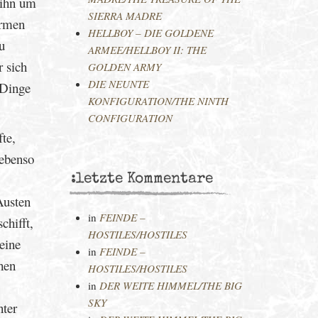
t ihn um
SIERRA MADRE
ormen
HELLBOY – DIE GOLDENE
u
ARMEE/HELLBOY II: THE
r sich
GOLDEN ARMY
DIE NEUNTE
 Dinge
KONFIGURATION/THE NINTH
CONFIGURATION
te,
 ebenso
:letzte Kommentare
Austen
in
FEINDE –
chifft,
HOSTILES/HOSTILES
eine
in
FEINDE –
hen
HOSTILES/HOSTILES
in
DER WEITE HIMMEL/THE BIG
SKY
nter