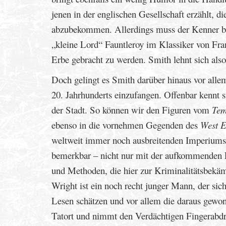
jenen in der englischen Gesellschaft erzählt, 
abzubekommen. Allerdings muss der Kenner brit
„kleine Lord“ Fauntleroy im Klassiker von Fra
Erbe gebracht zu werden. Smith lehnt sich also
Doch gelingt es Smith darüber hinaus vor alle
20. Jahrhunderts einzufangen. Offenbar kennt si
der Stadt. So können wir den Figuren vom
Tem
ebenso in die vornehmen Gegenden des
West 
weltweit immer noch ausbreitenden Imperiums 
bemerkbar – nicht nur mit der aufkommenden E
und Methoden, die hier zur Kriminalitätsbekä
Wright ist ein noch recht junger Mann, der si
Lesen schätzen und vor allem die daraus gew
Tatort und nimmt den Verdächtigen Fingerabdr