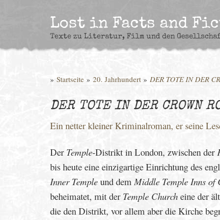
Skip
to
Lost in Facts and Fi
content
Texte zu Literatur, Film und den Gesellscha
»
Startseite
»
20. Jahrhundert
»
DER TOTE IN DER 
DER TOTE IN DER CROWN R
Ein netter kleiner Kriminalroman, er seine Les
Der
Temple
-Distrikt in London, zwischen der
bis heute eine einzigartige Einrichtung des en
Inner Temple
und dem
Middle Temple Inns of 
beheimatet, mit der
Temple Church
eine der äl
die den Distrikt, vor allem aber die Kirche beg