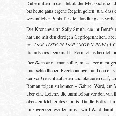
Ruhe mitten in der Hektik der Metropole, son
bis heute ganz eigene Regeln gelten, u.a. dass d
wesentlicher Punkt für die Handlung des vorl
Die Kronanwältin Sally Smith, die ihr Berufsl
hat und mit den dortigen Gepflogenheiten, aber 
mit
DER TOTE IN DER CROWN ROW
(
A 
literarisches Denkmal in Form eines herrlich b
Der
Barrister
– man sollte, muss aber nicht ge
unterschiedlichen Bezeichnungen und den ent
der vor Gericht auftreten und plädieren darf, 
Roman folgen zu können – Gabriel Ward, ein Me
über eine Leiche, die unmittelbar vor den von 
obersten Richter des Courts. Da die Polizei i
hinzugezogen werden muss, wird Ward damit be