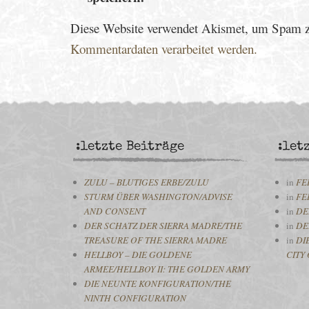
Diese Website verwendet Akismet, um Spam z
Kommentardaten verarbeitet werden.
:letzte Beiträge
:let
ZULU – BLUTIGES ERBE/ZULU
in
FE
STURM ÜBER WASHINGTON/ADVISE
in
FE
AND CONSENT
in
DE
DER SCHATZ DER SIERRA MADRE/THE
in
DE
TREASURE OF THE SIERRA MADRE
in
DI
HELLBOY – DIE GOLDENE
CITY 
ARMEE/HELLBOY II: THE GOLDEN ARMY
DIE NEUNTE KONFIGURATION/THE
NINTH CONFIGURATION