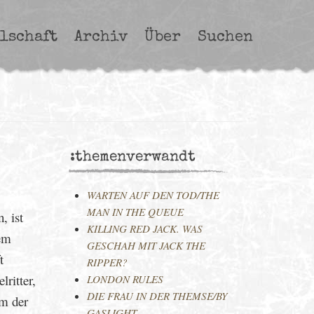
lschaft
Archiv
Über
Suchen
:themenverwandt
WARTEN AUF DEN TOD/THE
MAN IN THE QUEUE
, ist
KILLING RED JACK. WAS
dem
GESCHAH MIT JACK THE
t
RIPPER?
ritter,
LONDON RULES
DIE FRAU IN DER THEMSE/BY
m der
GASLIGHT