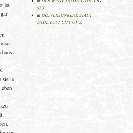
in
DER WEITE HIMMEL/THE BIG
r ist
SKY
 gar
in
DIE VERSUNKENE STADT
Z/THE LOST CITY OF Z
ten
 also
rchaus
s
 sie je
d eben
Dazu
t.
sen,
dig von