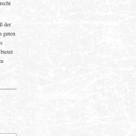
recht
ß der
n guten
es
bietet
zu