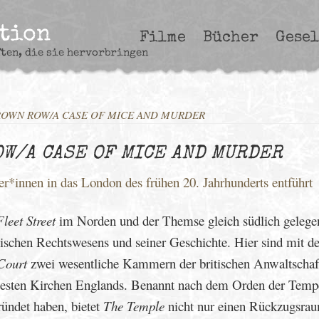
ction
Filme
Bücher
Gesel
ften, die sie hervorbringen
CROWN ROW/A CASE OF MICE AND MURDER
OW/A CASE OF MICE AND MURDER
er*innen in das London des frühen 20. Jahrhunderts entführt
Fleet Street
im Norden und der Themse gleich südlich gelegen
glischen Rechtswesens und seiner Geschichte. Hier sind mit 
Court
zwei wesentliche Kammern der britischen Anwaltschaf
testen Kirchen Englands. Benannt nach dem Orden der Tempel
ründet haben, bietet
The Temple
nicht nur einen Rückzugsrau