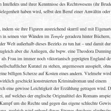
en Intellekts und ihrer Kenntnisse des Rechtswesens (ihr Brude
Gelegenheit haben wird, selbst den Beruf einer Anwältin oder
, indem sie ihre Figuren ausreichend skurril und mit Eigenar
ich in seinen vier Wänden im
Temple
geradezu hinter Büchern,
der Welt außerhalb dieses Bezirks zu tun hat – und damit du
ugleich aber die Anliegen, die bspw. eine Theodora Dunning
 als Frau im immer noch viktorianisch geprägten England de
ellschaftlicher Kuratel zu stehen, angemessen ausspielt, ohne
keine billigen Scherze auf Kosten eines andern. Vielmehr wir
wirklich geschickt konstruierten Kriminalroman und einem
urch eine gewisse Leichtigkeit der Erzählung getragen wird. 
, auf welches der englische Originaltitel des Romans anspiel
r Kampf um die Rechte und gegen das eigene schlechte Gewis
ung, zugleich wird anhand dieses Strangs durchaus glaubwür