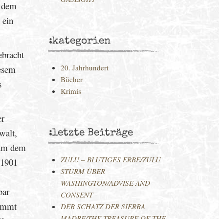
n dem
 ein
:kategorien
bracht
20. Jahrhundert
iesem
Bücher
s
Krimis
er
walt,
:letzte Beiträge
, um dem
ZULU – BLUTIGES ERBE/ZULU
 1901
STURM ÜBER
WASHINGTON/ADVISE AND
bar
CONSENT
kommt
DER SCHATZ DER SIERRA
MADRE/THE TREASURE OF THE