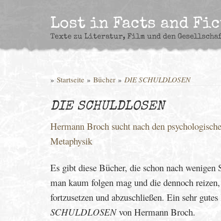
Skip
to
Lost in Facts and Fi
content
Texte zu Literatur, Film und den Gesellscha
»
Startseite
»
Bücher
»
DIE SCHULDLOSEN
DIE SCHULDLOSEN
Hermann Broch sucht nach den psychologischen
Metaphysik
Es gibt diese Bücher, die schon nach wenigen S
man kaum folgen mag und die dennoch reizen, 
fortzusetzen und abzuschließen. Ein sehr gute
SCHULDLOSEN
von Hermann Broch.