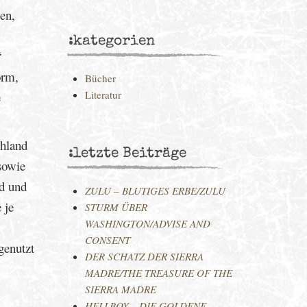
en,
:kategorien
“
orm,
Bücher
Literatur
e
chland
:letzte Beiträge
sowie
nd und
ZULU – BLUTIGES ERBE/ZULU
 je
STURM ÜBER
WASHINGTON/ADVISE AND
CONSENT
genutzt
DER SCHATZ DER SIERRA
MADRE/THE TREASURE OF THE
SIERRA MADRE
HELLBOY – DIE GOLDENE