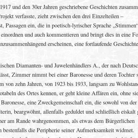
en 1917 und den 30er Jahren geschriebene Geschichten zusamm
Projekt verfasste, zieht zwischen den drei Einzelteilen –
ist, Passagen ein, die in poetisch-lyrischer Sprache „Stimmen
einordnen und auch kommentieren und bringt dies in eine F
ch unzusammenhängend erscheinen, eine fortlaufende Geschicht
ndischen Diamanten- und Juwelenhändlers A., der nach Deuts
rlässt, Zimmer nimmt bei einer Baronesse und deren Tochter 
aum von zehn Jahren, von 1923 bis 1933, langsam zu Wohlsta
tabeln des Ortes kennen, er geht kleine Affären ein, ohne sie
er Baronesse, eine Zweckgemeinschaft ein, die sowohl von der
rin, beargwöhnt, allenfalls geduldet und schließlich eiskalt 
d eher am Rande wahrgenommen, als etwas dem Bürgerlichen
 bestenfalls die Peripherie seiner Aufmerksamkeit widmet.