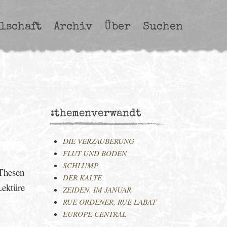
lschaft
Archiv
Über
Suchen
:themenverwandt
DIE VERZAUBERUNG
FLUT UND BODEN
SCHLUMP
 Thesen
DER KALTE
Lektüre
ZEIDEN, IM JANUAR
RUE ORDENER, RUE LABAT
EUROPE CENTRAL