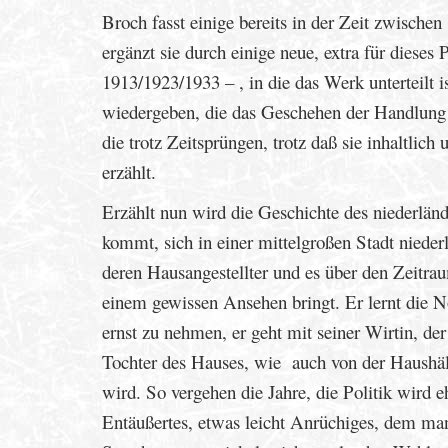
Broch fasst einige bereits in der Zeit zwisch
ergänzt sie durch einige neue, extra für dieses 
1913/1923/1933 – , in die das Werk unterteilt 
wiedergeben, die das Geschehen der Handlung 
die trotz Zeitsprüngen, trotz daß sie inhaltli
erzählt.
Erzählt nun wird die Geschichte des niederlä
kommt, sich in einer mittelgroßen Stadt niede
deren Hausangestellter und es über den Zeitr
einem gewissen Ansehen bringt. Er lernt die No
ernst zu nehmen, er geht mit seiner Wirtin, d
Tochter des Hauses, wie auch von der Haushälte
wird. So vergehen die Jahre, die Politik wir
Entäußertes, etwas leicht Anrüchiges, dem man