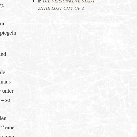
in
DIE VERSUNKENE STADT
t,
Z/THE LOST CITY OF Z
ur
piegeln
und
ale
inaus
r unter
 – so
den
r“ einer
wie man