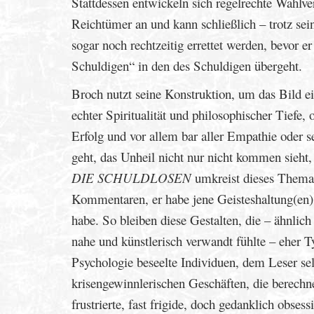
Stattdessen entwickeln sich regelrechte Wahlv
Reichtümer an und kann schließlich – trotz sei
sogar noch rechtzeitig errettet werden, bevor 
Schuldigen“ in den des Schuldigen übergeht.
Broch nutzt seine Konstruktion, um das Bild ei
echter Spiritualität und philosophischer Tiefe, 
Erfolg und vor allem bar aller Empathie oder 
geht, das Unheil nicht nur nicht kommen sieht
DIE SCHULDLOSEN
umkreist dieses Thema a
Kommentaren, er habe jene Geisteshaltung(en) 
habe. So bleiben diese Gestalten, die – ähnl
nahe und künstlerisch verwandt fühlte – eher T
Psychologie beseelte Individuen, dem Leser se
krisengewinnlerischen Geschäften, die berechn
frustrierte, fast frigide, doch gedanklich obs