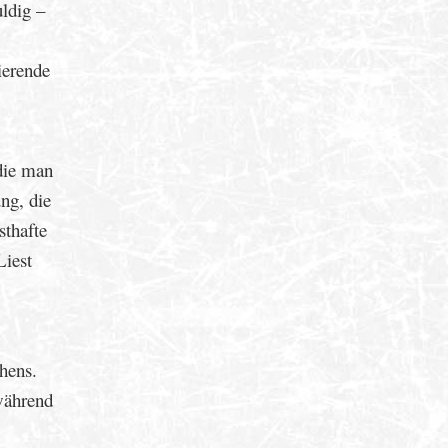
ldig –
ierende
 die man
ng, die
sthafte
Liest
hens.
während