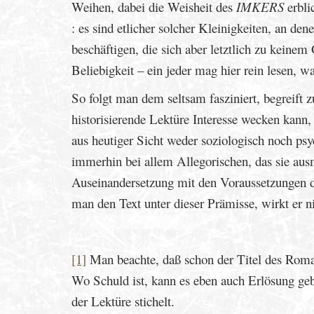
Weihen, dabei die Weisheit des
IMKERS
erbli
: es sind etlicher solcher Kleinigkeiten, an d
beschäftigen, die sich aber letztlich zu kein
Beliebigkeit – ein jeder mag hier rein lesen, w
So folgt man dem seltsam fasziniert, begreift z
historisierende Lektüre Interesse wecken kann,
aus heutiger Sicht weder soziologisch noch ps
immerhin bei allem Allegorischen, das sie ausm
Auseinandersetzung mit den Voraussetzungen de
man den Text unter dieser Prämisse, wirkt er n
[1]
Man beachte, daß schon der Titel des Roma
Wo Schuld ist, kann es eben auch Erlösung ge
der Lektüre stichelt.