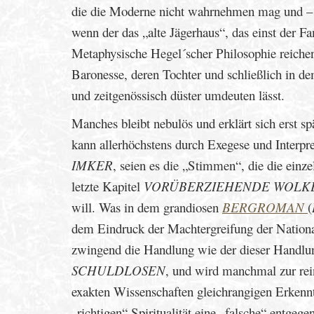
die die Moderne nicht wahrnehmen mag und – i
wenn der das „alte Jägerhaus“, das einst der Fa
Metaphysische Hegel´scher Philosophie reiche
Baronesse, deren Tochter und schließlich in d
und zeitgenössisch düster umdeuten lässt.
Manches bleibt nebulös und erklärt sich erst s
kann allerhöchstens durch Exegese und Interpre
IMKER
, seien es die „Stimmen“, die die einze
letzte Kapitel
VORÜBERZIEHENDE WOLK
will. Was in dem grandiosen
BERGROMAN
(
dem Eindruck der Machtergreifung der Nationals
zwingend die Handlung wie der dieser Handlung 
SCHULDLOSEN
, und wird manchmal zur rei
exakten Wissenschaften gleichrangigen Erkennt
„richtigen“ Spiritualität eine „falsche“ entg