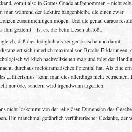
ckend, somit also in Gottes Gnade aufgenommen – nicht schu
enen man während der Lektüre hängenbleibt, die einen zwar
em Ganzen zusammenfügen mögen. Und die genau daraus result
as ihm geziemt – ist es, die beim Lesen abstößt.
ugleich, daß dies lediglich als zeitgenössische und damit
 distanziert sich innerlich maximal von Brochs Erklärungen,
ychologisch wirklich nachvollziehen mag und folgt der Handlu
acht, durchaus melodramatisches Potential hat. Als eine ern
s „Hitlerismus“ kann man dies allerdings nicht betrachten. 
icht nur öde, sondern wird irgendwann ärgerlich.
ns nicht loskommt von der religiösen Dimension des Gesche
ben. Ein manchmal gefährlich verführerischer Gedanke, der 