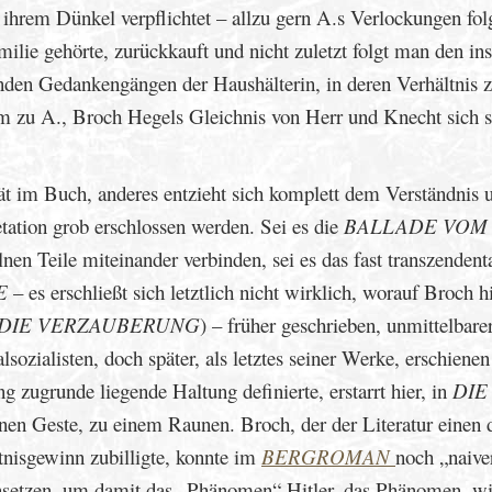
hrem Dünkel verpflichtet – allzu gern A.s Verlockungen folg
milie gehörte, zurückkauft und nicht zuletzt folgt man den ins
nden Gedankengängen der Haushälterin, in deren Verhältnis z
em zu A., Broch Hegels Gleichnis von Herr und Knecht sich s
pät im Buch, anderes entzieht sich komplett dem Verständnis 
tation grob erschlossen werden. Sei es die
BALLADE VOM
lnen Teile miteinander verbinden, sei es das fast transzendent
E
– es erschließt sich letztlich nicht wirklich, worauf Broch h
DIE VERZAUBERUNG
) – früher geschrieben, unmittelbare
ozialisten, doch später, als letztes seiner Werke, erschienen
zugrunde liegende Haltung definierte, erstarrt hier, in
DIE
nen Geste, zu einem Raunen. Broch, der der Literatur einen 
nisgewinn zubilligte, konnte im
BERGROMAN
noch „naive
egensetzen, um damit das „Phänomen“ Hitler, das Phänomen, 