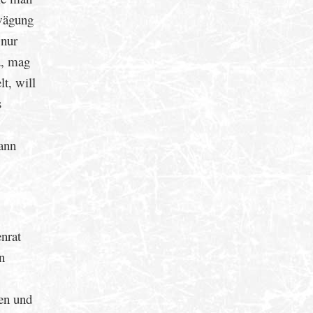
bwägung
 nur
d, mag
t, will
s
dann
enrat
n
ren und