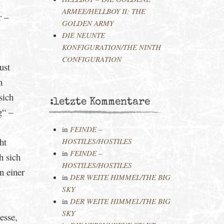
ARMEE/HELLBOY II: THE
r –
GOLDEN ARMY
DIE NEUNTE
KONFIGURATION/THE NINTH
CONFIGURATION
ust
n
sich
:letzte Kommentare
g“ –
in
FEINDE –
ht
HOSTILES/HOSTILES
in
FEINDE –
h sich
HOSTILES/HOSTILES
n einer
in
DER WEITE HIMMEL/THE BIG
SKY
in
DER WEITE HIMMEL/THE BIG
SKY
esse,