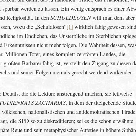
a, spürbar werden zu lassen. Ein wenig entsprach es einer A
nd Religiosität. In den
SCHULDLOSEN
will man dem aber
essen, wozu die „Schuldlosen“
[1]
wirklich fähig gewesen sin
liche im Endlichen, das Unsterbliche im Sterblichen spiegel
nd Erkenntnissen nicht mehr folgen. Die Wahrheit dessen, wa
r, Millionen Toter, eines komplett zerstörten Landes, die
ur größten Barbarei fähig ist, verstellt den Zugang zu diesen 
eichs und seiner Folgen niemals gerecht werdend wirkenden
r Details, die die Lektüre anstrengend machen, sie teilweise
STUDIENRATS ZACHARIAS
, in dem der titelgebende Studi
 völkischen, nationalistischen und antidemokratischen Tirade
gt, die SPD so zu diskreditieren; sei es die schon erwähnte
späte Reue und sein metaphysischer Aufstieg in höhere Sphä