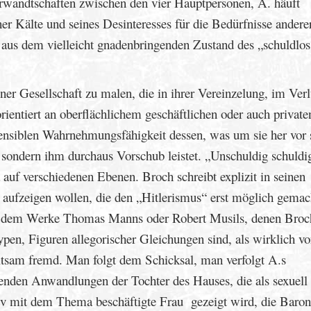
erwandtschaften zwischen den vier Hauptpersonen, A. häuft
ner Kälte und seines Desinteresses für die Bedürfnisse andere
er aus dem vielleicht gnadenbringenden Zustand des „schuldlos
ner Gesellschaft zu malen, die in ihrer Vereinzelung, im Verl
orientiert an oberflächlichem geschäftlichen oder auch private
sensiblen Wahrnehmungsfähigkeit dessen, was um sie her vor 
, sondern ihm durchaus Vorschub leistet. „Unschuldig schuldi
uf verschiedenen Ebenen. Broch schreibt explizit in seinen
aufzeigen wollen, die den „Hitlerismus“ erst möglich gemac
ich dem Werke Thomas Manns oder Robert Musils, denen Broc
ypen, Figuren allegorischer Gleichungen sind, als wirklich vo
ltsam fremd. Man folgt dem Schicksal, man verfolgt A.s
enden Anwandlungen der Tochter des Hauses, die als sexuell
essiv mit dem Thema beschäftigte Frau gezeigt wird, die Baron