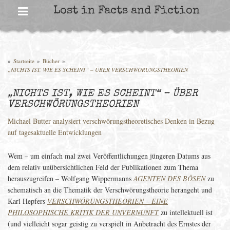
Skip
Lost in Facts and Fiction
to
content
»
Startseite
»
Bücher
»
„NICHTS IST, WIE ES SCHEINT“ – ÜBER VERSCHWÖRUNGSTHEORIEN
„NICHTS IST, WIE ES SCHEINT“ – ÜBER
VERSCHWÖRUNGSTHEORIEN
Michael Butter analysiert verschwörungstheoretisches Denken in Bezug
auf tagesaktuelle Entwicklungen
Wem – um einfach mal zwei Veröffentlichungen jüngeren Datums aus
dem relativ unübersichtlichen Feld der Publikationen zum Thema
herauszugreifen – Wolfgang Wippermanns
AGENTEN DES BÖSEN
zu
schematisch an die Thematik der Verschwörungstheorie herangeht und
Karl Hepfers
VERSCHWÖRUNGSTHEORIEN – EINE
PHILOSOPHISCHE KRITIK DER UNVERNUNFT
zu intellektuell ist
(und vielleicht sogar geistig zu verspielt in Anbetracht des Ernstes der