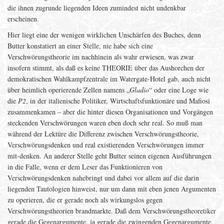
die ihnen zugrunde liegenden Ideen zumindest nicht undenkbar
erscheinen.
Hier liegt eine der wenigen wirklichen Unschärfen des Buches, denn
Butter konstatiert an einer Stelle, nie habe sich eine
Verschwörungstheorie im nachhinein als wahr erwiesen, was zwar
insofern stimmt, als daß es keine THEORIE über das Aushorchen der
demokratischen Wahlkampfzentrale im Watergate-Hotel gab, auch nicht
über heimlich operierende Zellen namens „
Gladio
“ oder eine Loge wie
die
P2
, in der italienische Politiker, Wirtschaftsfunktionäre und Mafiosi
zusammenkamen – aber die hinter diesen Organisationen und Vorgängen
steckenden Verschwörungen waren eben doch sehr real. So muß man
während der Lektüre die Differenz zwischen Verschwörungstheorie,
Verschwörungsdenken und real existierenden Verschwörungen immer
mit-denken. An anderer Stelle geht Butter seinen eigenen Ausführungen
in die Falle, wenn er dem Leser das Funktionieren von
Verschwörungsdenken nahebringt und dabei vor allem auf die darin
liegenden Tautologien hinweist, nur um dann mit eben jenen Argumenten
zu operieren, die er gerade noch als wirkungslos gegen
Verschwörungstheorien brandmarkte. Daß dem Verschwörungstheoretiker
gerade die Gegenargumente, ja gerade die zwingenden Gegenargumente,