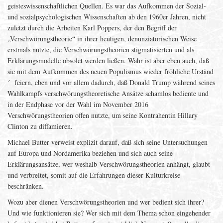
geisteswissenschaftlichen Quellen. Es war das Aufkommen der Sozial-
und sozialpsychologischen Wissenschaften ab den 1960er Jahren, nicht
zuletzt durch die Arbeiten Karl Poppers, der den Begriff der
„Verschwörungstheorie“ in ihrer heutigen, denunziatorischen Weise
erstmals nutzte, die Verschwörungstheorien stigmatisierten und als
Erklärungsmodelle obsolet werden ließen. Wahr ist aber eben auch, daß
sie mit dem Aufkommen des neuen Populismus wieder fröhliche Urständ
´ feiern, eben und vor allem dadurch, daß Donald Trump während seines
Wahlkampfs verschwörungstheoretische Ansätze schamlos bediente und
in der Endphase vor der Wahl im November 2016
Verschwörungstheorien offen nutzte, um seine Kontrahentin Hillary
Clinton zu diffamieren.
Michael Butter verweist explizit darauf, daß sich seine Untersuchungen
auf Europa und Nordamerika beziehen und sich auch seine
Erklärungsansätze, wer weshalb Verschwörungstheorien anhängt, glaubt
und verbreitet, somit auf die Erfahrungen dieser Kulturkreise
beschränken.
Wozu aber dienen Verschwörungstheorien und wer bedient sich ihrer?
Und wie funktionieren sie? Wer sich mit dem Thema schon eingehender