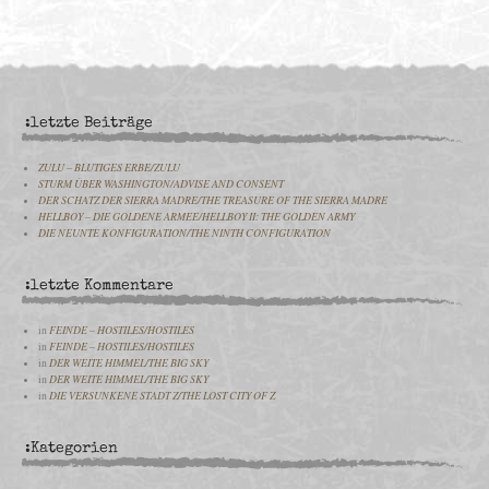
:letzte Beiträge
ZULU – BLUTIGES ERBE/ZULU
STURM ÜBER WASHINGTON/ADVISE AND CONSENT
DER SCHATZ DER SIERRA MADRE/THE TREASURE OF THE SIERRA MADRE
HELLBOY – DIE GOLDENE ARMEE/HELLBOY II: THE GOLDEN ARMY
DIE NEUNTE KONFIGURATION/THE NINTH CONFIGURATION
:letzte Kommentare
in
FEINDE – HOSTILES/HOSTILES
in
FEINDE – HOSTILES/HOSTILES
in
DER WEITE HIMMEL/THE BIG SKY
in
DER WEITE HIMMEL/THE BIG SKY
in
DIE VERSUNKENE STADT Z/THE LOST CITY OF Z
:Kategorien