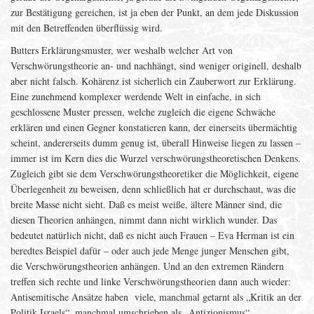
zur Bestätigung gereichen, ist ja eben der Punkt, an dem jede Diskussion
mit den Betreffenden überflüssig wird.
Butters Erklärungsmuster, wer weshalb welcher Art von
Verschwörungstheorie an- und nachhängt, sind weniger originell, deshalb
aber nicht falsch. Kohärenz ist sicherlich ein Zauberwort zur Erklärung.
Eine zunehmend komplexer werdende Welt in einfache, in sich
geschlossene Muster pressen, welche zugleich die eigene Schwäche
erklären und einen Gegner konstatieren kann, der einerseits übermächtig
scheint, andererseits dumm genug ist, überall Hinweise liegen zu lassen –
immer ist im Kern dies die Wurzel verschwörungstheoretischen Denkens.
Zugleich gibt sie dem Verschwörungstheoretiker die Möglichkeit, eigene
Überlegenheit zu beweisen, denn schließlich hat er durchschaut, was die
breite Masse nicht sieht. Daß es meist weiße, ältere Männer sind, die
diesen Theorien anhängen, nimmt dann nicht wirklich wunder. Das
bedeutet natürlich nicht, daß es nicht auch Frauen – Eva Herman ist ein
beredtes Beispiel dafür – oder auch jede Menge junger Menschen gibt,
die Verschwörungstheorien anhängen. Und an den extremen Rändern
treffen sich rechte und linke Verschwörungstheorien dann auch wieder:
Antisemitische Ansätze haben viele, manchmal getarnt als „Kritik an der
Politik Israels“, manchmal umschrieben als „Antizionismus“.