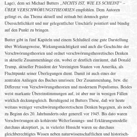
Lage), dem sei Michael Butters
„NICHTS IST, WIE ES SCHEINT“ –
ÜBER VERSCHWÖRUNGSTHEORIEN
empfohlen. Dem Autoren
gelingt es, das Thema aktuell und zeitnah bei dennoch guter
Übersichtlichkeit und nur gelegentlicher Unschärfe pointiert und bündig
auf den Punkt zu bringen.
Butter gibt in fünf Kapiteln und einem Schlußteil eine gute Darstellung
über Wirkungsweise, Wirkungsmächtigkeit und auch die Geschichte der
Verschwörungstheorien und ordnet verschwörungstheoretisches Denken
in aktuelle Zusammenhänge ein, wobei er deutlich einräumt, daß Donald
Trump, aktueller Präsident der Vereinigten Staaten von Amerika, als
Fluchtpunkt seiner Überlegungen dient. Damit ist auch eines der
zentralen Anliegen des Buches umrissen: Der Zusammenhang, bzw. die
Differenz von Verschwörungstheorien und modernem Populismus. Beides
weist markante Übereinstimmungen auf, ist aber nur in wenigen Fällen
wirklich deckungsgleich. Beruhigend ist Butters These, daß wir heute
weitaus weniger verschwörungstheoretischem Denken begegnen, als noch
zu Beginn des 20. Jahrhunderts oder generell vor 1945. Bis dato waren
Verschwörungen als kohärente Welterfassungs- und Erklärungsmodelle
durchaus akzeptiert, ja, in vielerlei Hinsicht waren sie durchaus
gleichberechtigtes Wissen neben naturwissenschaftlichen und historisch-