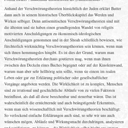
Anhand der Verschwörungstheorien hinsichtlich der Juden erklärt Butter
dann auch in seinem historischen Überblickskapitel das Werden und
Wirken selbiger. Denn antisemitischen Verschwörungstheorien sind mit
die ältesten und sie haben einen grundlegenden Wandel von religiös
motivierten Anschuldigungen zu ökonomisch-ideologischen
Anschuldigungen genommen und in der Shoah schließlich bewiesen, wie
fürchterlich wirkmächtig Verschwörungstheorien sein können, wenn man
sich ihnen hemmungslos hingibt. Es ist dies der Grund, warum man
Verschwörungstheorien durchaus goutieren mag, wenn man ihnen
zwischen den Deckeln eines Buches begegnet oder auf der Kinoleinwand,
warum man aber sehr hellhörig sein sollte, wenn sie einem im realen
Leben oder gar zur Erklärung politischer oder gesellschaftlicher
Vorgänge angeboten werden. Die Wirklichkeit ist zu komplex, Menschen
sind zu irrational und geschichtliche Abläufe von zu vielen Faktoren
beeinflusst, als daß all diese berechenbar und steuerbar wären. Das ist
wahrscheinlich die ernüchternde und auch beängstigende Erkenntnis,
wenn man sich wissenschaftlich mit Verschwörungstheorien beschäftigt:
So verlockend einfache Erklärungen auch sind, so sehr wir uns auch
wünschen mögen, Abläufe und Wirkungsmacht durchdringen, analysieren
und verifizieren zu können – die Wirklichkeit selbst bleibt uns immer