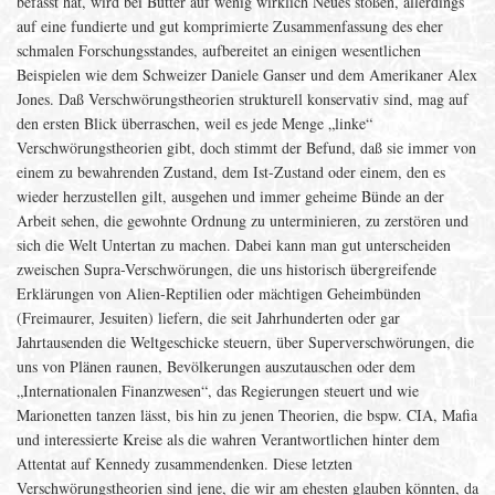
befasst hat, wird bei Butter auf wenig wirklich Neues stoßen, allerdings
auf eine fundierte und gut komprimierte Zusammenfassung des eher
schmalen Forschungsstandes, aufbereitet an einigen wesentlichen
Beispielen wie dem Schweizer Daniele Ganser und dem Amerikaner Alex
Jones. Daß Verschwörungstheorien strukturell konservativ sind, mag auf
den ersten Blick überraschen, weil es jede Menge „linke“
Verschwörungstheorien gibt, doch stimmt der Befund, daß sie immer von
einem zu bewahrenden Zustand, dem Ist-Zustand oder einem, den es
wieder herzustellen gilt, ausgehen und immer geheime Bünde an der
Arbeit sehen, die gewohnte Ordnung zu unterminieren, zu zerstören und
sich die Welt Untertan zu machen. Dabei kann man gut unterscheiden
zweischen Supra-Verschwörungen, die uns historisch übergreifende
Erklärungen von Alien-Reptilien oder mächtigen Geheimbünden
(Freimaurer, Jesuiten) liefern, die seit Jahrhunderten oder gar
Jahrtausenden die Weltgeschicke steuern, über Superverschwörungen, die
uns von Plänen raunen, Bevölkerungen auszutauschen oder dem
„Internationalen Finanzwesen“, das Regierungen steuert und wie
Marionetten tanzen lässt, bis hin zu jenen Theorien, die bspw. CIA, Mafia
und interessierte Kreise als die wahren Verantwortlichen hinter dem
Attentat auf Kennedy zusammendenken. Diese letzten
Verschwörungstheorien sind jene, die wir am ehesten glauben könnten, da