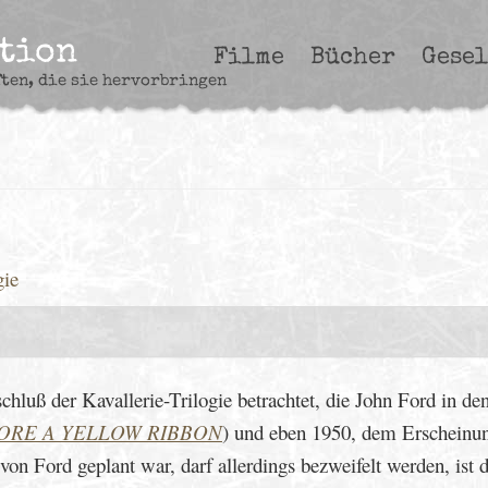
ction
Filme
Bücher
Gesel
ften, die sie hervorbringen
gie
hluß der Kavallerie-Trilogie betrachtet, die John Ford in de
ORE A YELLOW RIBBON
) und eben 1950, dem Erscheinun
 von Ford geplant war, darf allerdings bezweifelt werden, ist d