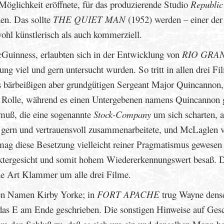
Möglichkeit eröffnete, für das produzierende Studio
Republic
hen. Das sollte
THE QUIET MAN
(1952) werden – einer der
ohl künstlerisch als auch kommerziell.
Guinness, erlaubten sich in der Entwicklung von
RIO GRA
ung viel und gern untersucht wurden. So tritt in allen drei F
s bärbeißigen aber grundgütigen Sergeant Major Quincannon,
en Rolle, während es einen Untergebenen namens Quincannon g
muß, die eine sogenannte
Stock-Company
um sich scharten, a
 gern und vertrauensvoll zusammenarbeitete, und McLaglen v
ag diese Besetzung vielleicht reiner Pragmatismus gewesen 
aktergesicht und somit hohem Wiedererkennungswert besaß. 
ne Art Klammer um alle drei Filme.
den Namen Kirby Yorke; in
FORT APACHE
trug Wayne dens
as E am Ende geschrieben. Die sonstigen Hinweise auf Gesc