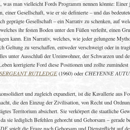
en, was man vielleicht Fords Programm nennen könnte: Einer 
 einer Gesellschaft, wie er sie definierte – und das bedeute
ich geprägte Gesellschaft – ein Narrativ zu schenken, auf wel
 welches ihr festen Boden unter den Füßen verleiht, einen Gr
lagen kann. Ein Narrativ, welches, wie jeder gelungene Mytho
h Geltung zu verschaffen, entweder verschweigt oder in trag
lles unter Ausschluß der Ureinwohner, der Schwarzen und de
Leben korrigierte Ford diese Positionen und zollte zumindest
SERGEANT RUTLEDGE
(1960) oder
CHEYENNE AUT
konsolidiert und zugleich expandiert, ist die Kavallerie aus Fo
acht, die den Einzug der Zivilisation, von Recht und Ordnun
gtes Territorium absichert. Sie verkörpert die staatliche Gew
ch, da sie lediglich Befehlen gehorcht und Gehorsam – gerade b
NDE
spielt die Frage nach Gehorsam und Dienstpflicht auf de