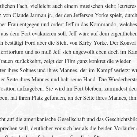
lichen Fach, vielleicht auch einem musischen sieht; letzteres
 von Claude Jarman jr., der den Jefferson Yorke spielt, durc
ner Frau entgegen und ordert Jeff in das Kommando, welches
aus dem Fort evakuieren soll. Jeff wäre auf dem eigentliche
ch bestätigt Ford aber die Sicht von Kirby Yorke. Der Konvoi
.-Territorium und so muß Jeff sich ungewollt eben doch im Ka
rauen zurückkehrt, zeigt der Film ganz konkret die wieder
hter ihres Sohnes und ihres Mannes, der im Kampf verletzt w
der Seite ihres Mannes und hält seine Hand. Die Wiederherst
 Position aufzugeben. Sie wird im Fort bleiben, zumindest deu
en, hat ihren Platz gefunden, an der Seite ihres Mannes, ih
cht auf die amerikanische Gesellschaft und das Geschichtsbil
prechen will, deutlicher vor sich her als die beiden Vorläufer 