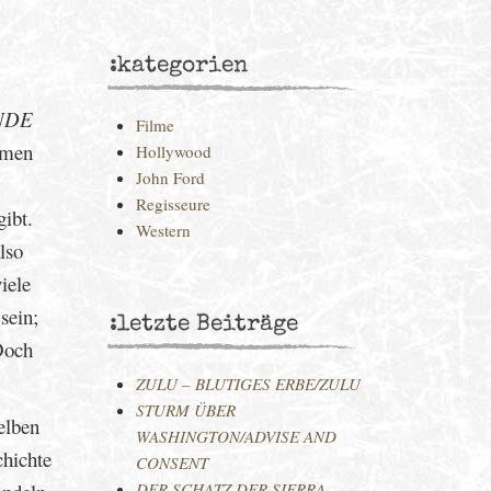
:kategorien
NDE
Filme
ilmen
Hollywood
John Ford
Regisseure
ibt.
Western
lso
iele
sein;
:letzte Beiträge
Doch
ZULU – BLUTIGES ERBE/ZULU
STURM ÜBER
elben
WASHINGTON/ADVISE AND
hichte
CONSENT
DER SCHATZ DER SIERRA