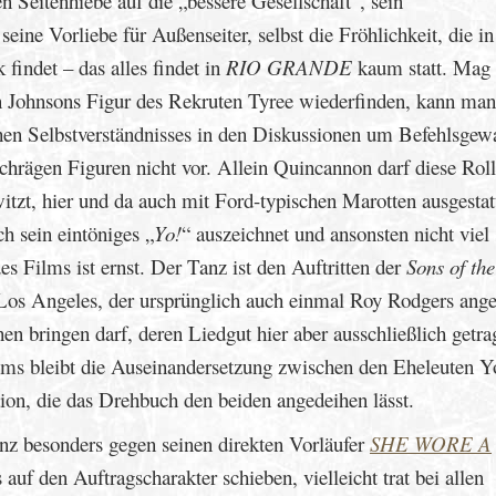
n Seitenhiebe auf die „bessere Gesellschaft“, sein
eine Vorliebe für Außenseiter, selbst die Fröhlichkeit, die in
indet – das alles findet in
RIO GRANDE
kaum statt. Mag 
n Johnsons Figur des Rekruten Tyree wiederfinden, kann man
hen Selbstverständnisses in den Diskussionen um Befehlsgew
chrägen Figuren nicht vor. Allein Quincannon darf diese Roll
tzt, hier und da auch mit Ford-typischen Marotten ausgestat
h sein eintöniges „
Yo!
“ auszeichnet und ansonsten nicht viel 
es Films ist ernst. Der Tanz ist den Auftritten der
Sons of the
Los Angeles, der ursprünglich auch einmal Roy Rodgers ange
 bringen darf, deren Liedgut hier aber ausschließlich getra
ms bleibt die Auseinandersetzung zwischen den Eheleuten Y
ion, die das Drehbuch den beiden angedeihen lässt.
anz besonders gegen seinen direkten Vorläufer
SHE WORE A
uf den Auftragscharakter schieben, vielleicht trat bei allen