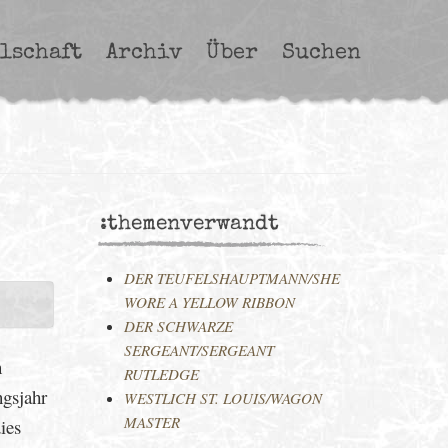
lschaft
Archiv
Über
Suchen
:themenverwandt
DER TEUFELSHAUPTMANN/SHE
WORE A YELLOW RIBBON
DER SCHWARZE
SERGEANT/SERGEANT
n
RUTLEDGE
gsjahr
WESTLICH ST. LOUIS/WAGON
MASTER
ies