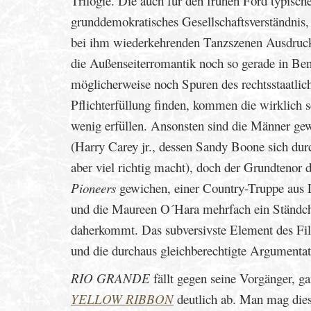
Trilogie. Die auch für den frühen Ford typische
grunddemokratisches Gesellschaftsverständnis, s
bei ihm wiederkehrenden Tanzszenen Ausdruck f
die Außenseiterromantik noch so gerade in Be
möglicherweise noch Spuren des rechtsstaatlic
Pflichterfüllung finden, kommen die wirklich s
wenig erfüllen. Ansonsten sind die Männer gewi
(Harry Carey jr., dessen Sandy Boone sich durc
aber viel richtig macht), doch der Grundtenor d
Pioneers
gewichen, einer Country-Truppe aus 
und die Maureen O´Hara mehrfach ein Ständchen
daherkommt. Das subversivste Element des Fil
und die durchaus gleichberechtigte Argumentat
RIO GRANDE
fällt gegen seine Vorgänger, g
YELLOW RIBBON
deutlich ab. Man mag dies a