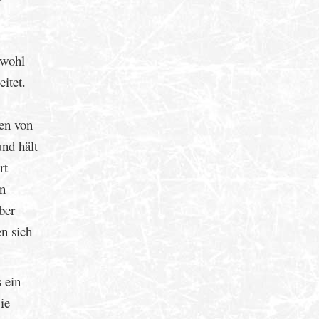
 wohl
itet.
en von
und hält
rt
en
ber
n sich
 ein
ie