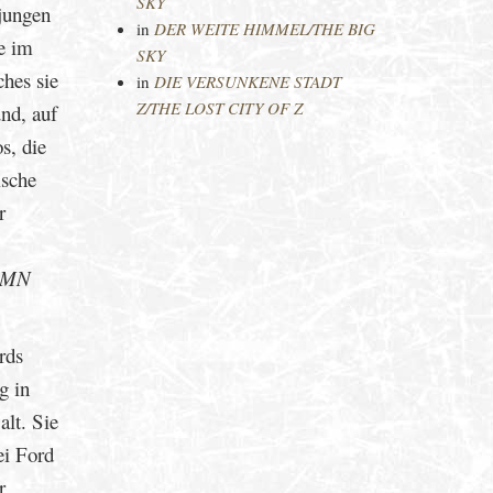
SKY
jungen
in
DER WEITE HIMMEL/THE BIG
te im
SKY
ches sie
in
DIE VERSUNKENE STADT
Z/THE LOST CITY OF Z
und, auf
s, die
ische
r
UMN
rds
g in
alt. Sie
ei Ford
r