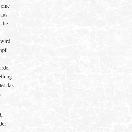
 eine
haus
 die
n
 wird
mpf
urde,
ellung
tet das
m
d,
der