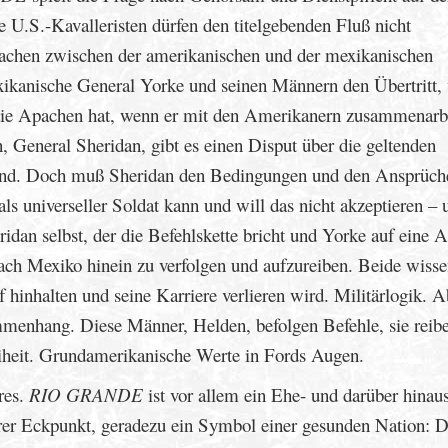
e U.S.-Kavalleristen dürfen den titelgebenden Fluß nicht
prachen zwischen der amerikanischen und der mexikanischen
ikanische General Yorke und seinen Männern den Übertritt,
 die Apachen hat, wenn er mit den Amerikanern zusammenarbe
General Sheridan, gibt es einen Disput über die geltenden
 sind. Doch muß Sheridan den Bedingungen und den Ansprüch
ls universeller Soldat kann und will das nicht akzeptieren – 
ridan selbst, der die Befehlskette bricht und Yorke auf eine A
ch Mexiko hinein zu verfolgen und aufzureiben. Beide wiss
hinhalten und seine Karriere verlieren wird. Militärlogik. A
mmenhang. Diese Männer, Helden, befolgen Befehle, sie reibe
eiheit. Grundamerikanische Werte in Fords Augen.
res.
RIO GRANDE
ist vor allem ein Ehe- und darüber hinaus
erer Eckpunkt, geradezu ein Symbol einer gesunden Nation: D