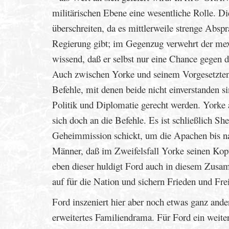
militärischen Ebene eine wesentliche Rolle. Di
überschreiten, da es mittlerweile strenge Abs
Regierung gibt; im Gegenzug verwehrt der mex
wissend, daß er selbst nur eine Chance gegen
Auch zwischen Yorke und seinem Vorgesetzten, 
Befehle, mit denen beide nicht einverstanden
Politik und Diplomatie gerecht werden. Yorke a
sich doch an die Befehle. Es ist schließlich She
Geheimmission schickt, um die Apachen bis na
Männer, daß im Zweifelsfall Yorke seinen Kopf 
eben dieser huldigt Ford auch in diesem Zusa
auf für die Nation und sichern Frieden und Fr
Ford inszeniert hier aber noch etwas ganz ande
erweitertes Familiendrama. Für Ford ein weit