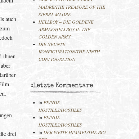
andeln
MADRE/THE TREASURE OF THE
SIERRA MADRE
ls auch
HELLBOY – DIE GOLDENE
e zum
ARMEE/HELLBOY II: THE
jedoch
GOLDEN ARMY
DIE NEUNTE
KONFIGURATION/THE NINTH
d ihnen
CONFIGURATION
 aber
darüber
 Film
:letzte Kommentare
en.
in
FEINDE –
HOSTILES/HOSTILES
gungen
in
FEINDE –
HOSTILES/HOSTILES
in
DER WEITE HIMMEL/THE BIG
ie drei