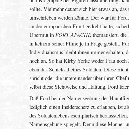
und Biographie der Figuren lässt allerdings k
sollte. Vielmehr deutet sich hier etwas an, da
umschrieben werden könnte. Der war für Ford, d
an der europäischen Front gedreht hatte, sich
Übermut in
FORT APACHE
thematisiert, die
in keinem seiner Filme je in Frage gestellt. F
Individualismus bleibt ihnen immer erhalten, do
hoch an. So hat Kirby Yorke weder Frau noch S
eben das Schicksal eines Soldaten. Diese Sicht
spricht oder die untereinander über ihren Chef 
selbst diese Sichtweise und Haltung. Ford fei
Daß Ford bei der Namensgebung der Hauptfigur
lediglich einen Insiderscherz zu erlauben, ist 
des Soldatenlebens exemplarisch herausstellen
Namensgebung spiegelt. Denn diese Männer und