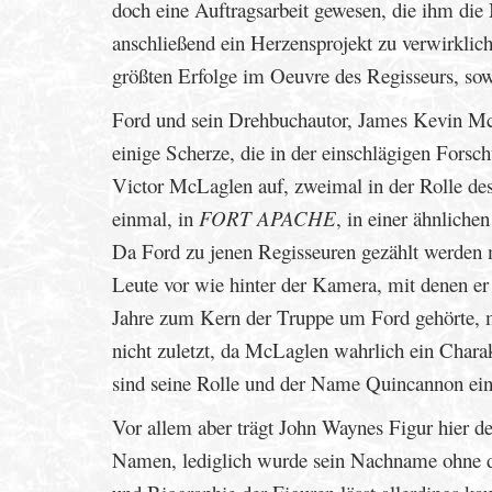
doch eine Auftragsarbeit gewesen, die ihm die 
anschließend ein Herzensprojekt zu verwirklic
größten Erfolge im Oeuvre des Regisseurs, sow
Ford und sein Drehbuchautor, James Kevin Mc
einige Scherze, die in der einschlägigen Forsch
Victor McLaglen auf, zweimal in der Rolle de
einmal, in
FORT APACHE
, in einer ähnlich
Da Ford zu jenen Regisseuren gezählt werden 
Leute vor wie hinter der Kamera, mit denen er
Jahre zum Kern der Truppe um Ford gehörte, m
nicht zuletzt, da McLaglen wahrlich ein Char
sind seine Rolle und der Name Quincannon ei
Vor allem aber trägt John Waynes Figur hier 
Namen, lediglich wurde sein Nachname ohne d