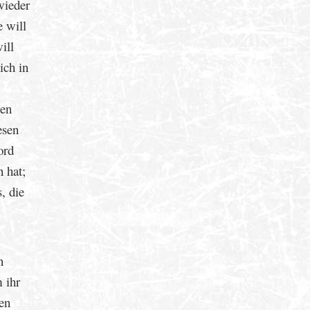
wieder
e will
ill
ich in
ten
esen
ord
n hat;
, die
n
 ihr
nen