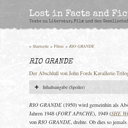
Skip
to
Lost in Facts and Fi
content
Texte zu Literatur, Film und den Gesellscha
»
Startseite
»
Filme
»
RIO GRANDE
RIO GRANDE
Der Abschluß von John Fords Kavallerie-Trilo
Inhaltsangabe (Spoiler)
RIO GRANDE
(1950) wird gemeinhin als Absc
Jahren 1948 (
FORT APACHE
), 1949 (
SHE W
von
RIO GRANDE
, drehte. Ob dies so jemals