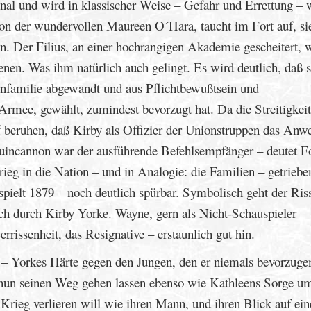
onal und wird in klassischer Weise – Gefahr und Errettung – 
 von der wundervollen Maureen O´Hara, taucht im Fort auf, si
n. Der Filius, an einer hochrangigen Akademie gescheitert, w
enen. Was ihm natürlich auch gelingt. Es wird deutlich, daß s
nfamilie abgewandt und aus Pflichtbewußtsein und
Armee, gewählt, zumindest bevorzugt hat. Da die Streitigkei
 beruhen, daß Kirby als Offizier der Unionstruppen das Anw
Quincannon war der ausführende Befehlsempfänger – deutet F
rieg in die Nation – und in Analogie: die Familien – getriebe
spielt 1879 – noch deutlich spürbar. Symbolisch geht der Riss
uch durch Kirby Yorke. Wayne, gern als Nicht-Schauspieler
rissenheit, das Resignative – erstaunlich gut hin.
en – Yorkes Härte gegen den Jungen, den er niemals bevorzuge
 nun seinen Weg gehen lassen ebenso wie Kathleens Sorge um
 Krieg verlieren will wie ihren Mann, und ihren Blick auf ei