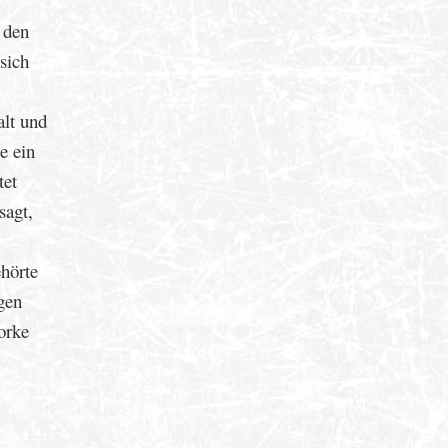
 den
sich
alt und
e ein
tet
sagt,
hörte
gen
orke