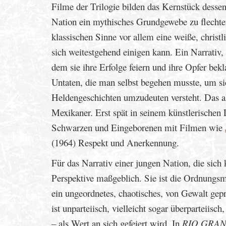
Filme der Trilogie bilden das Kernstück dess
Nation ein mythisches Grundgewebe zu flechten,
klassischen Sinne vor allem eine weiße, christl
sich weitestgehend einigen kann. Ein Narrativ,
dem sie ihre Erfolge feiern und ihre Opfer bek
Untaten, die man selbst begehen musste, um sic
Heldengeschichten umzudeuten versteht. Das a
Mexikaner. Erst spät in seinem künstlerischen 
Schwarzen und Eingeborenen mit Filmen wie
(1964) Respekt und Anerkennung.
Für das Narrativ einer jungen Nation, die sich 
Perspektive maßgeblich. Sie ist die Ordnungsm
ein ungeordnetes, chaotisches, von Gewalt geprä
ist unparteiisch, vielleicht sogar überparteiis
– als Wert an sich gefeiert wird. In
RIO GRA