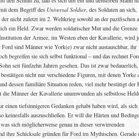
aum den Schluß zu, daß es sich um ein und denselben Mann h
s mit dem Begriff des
Universal Soldier
, des Soldaten an sich,
er nicht zuletzt im 2. Weltkrieg sowohl an der pazifischen a
erlich ein Held. Zwar werden soldatischer Mut und die Grenz
 Institution der Armee, im Westen eben der Kavallerie, wird 
ür Ford sind Männer wie York(e) zwar nicht austauschbar, ihr
ch begreifen sie sich selbst funktional – und das rechnet For
ohn seit fünfzehn Jahren gesehen. Das ist zwar bedauerlich,
 bestätigen nicht nur verschiedene Figuren, mit denen Yorke 
und dessen familiäre Situation reden, viel mehr bestätigt der
ert die Männer der Kavallerie unumwunden als selbstlose Held
 einen tiefsinnigeren Gedanken gehabt haben wird, als sich
also keinesfalls auszuschließen. Er will die Härten und Bedin
, was sich möglicherweise genau in dieser verwirrenden
 ihre Schicksale gründen für Ford im Mythischen. Gerade d