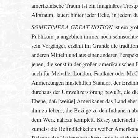
amerikanische Traum ist ein imaginäres Trostpf
Albtraum, lauert hinter jeder Ecke, in jedem 
SOMETIMES A GREAT NOTION
ist ein gro
Publikum ja angeblich immer noch sehnsuchtsvo
sein Vorgänger, erzählt im Grunde die traditio
anderen Mitteln und aus einer anderen Perspekt
jenen, die sonst in der großen amerikanischen
auch für Melville, London, Faulkner oder McCa
Anmerkungen hinsichtlich Standort der Erzählu
durchaus der Umweltzerstörung bewußt, die die
Ebene, daß [weiße] Amerikaner das Land eher b
ihm zu leben), die Bezüge zu den Indianern ab
dem Werk nahezu komplett. Kesey untersucht – 
zumeist die Befindlichkeiten weißer Amerikane
Belange der Ureinwohner hatte, wie ja nicht zu