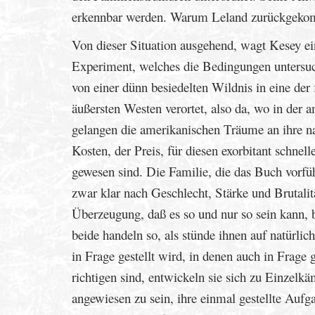
erkennbar werden. Warum Leland zurückgekomm
Von dieser Situation ausgehend, wagt Kesey ei
Experiment, welches die Bedingungen untersuch
von einer dünn besiedelten Wildnis in eine der
äußersten Westen verortet, also da, wo in der a
gelangen die amerikanischen Träume an ihre n
Kosten, der Preis, für diesen exorbitant schne
gewesen sind. Die Familie, die das Buch vorfüh
zwar klar nach Geschlecht, Stärke und Brutalitä
Überzeugung, daß es so und nur so sein kann, 
beide handeln so, als stünde ihnen auf natürl
in Frage gestellt wird, in denen auch in Frage g
richtigen sind, entwickeln sie sich zu Einzelk
angewiesen zu sein, ihre einmal gestellte Aufg