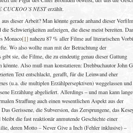
E CUCKOO’S NEST
erzählt.
us dieser Arbeit? Man könnte gerade anhand dieser Verfil
 die Schwierigkeiten aufzeigen, die diese meist bereiten. Da
mes Monaco
[1]
nahezu 87 % aller Filme auf literarischen Vorb
efte. Wo also wollte man mit der Betrachtung der
gibt sie, die Filme, die zu eindeutig genau dieser Gattung
ren könnte. Also muß man konstatieren: Drehbuchautor John 
ten Text entschlackt, gerafft, für die Leinwand eher
es (u.a. die multiplen Erzählpersepktiven) weggelassen und
ssene Erzählung abgeliefert. Allerdings – und man kann lange
formalen Straffung auch einen wesentlichen Aspekt aus der
 Das Gerissene, die Subversion, das Zersprungene, das Kese
 bleibt die fast reaktionär anmutende Geschichte einer
ie, deren Motto – Never Give a Inch (Fehler inklusive) –