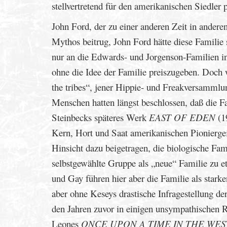
stellvertretend für den amerikanischen Siedler 
John Ford, der zu einer anderen Zeit in ander
Mythos beitrug, John Ford hätte diese Famili
nur an die Edwards- und Jorgenson-Familien 
ohne die Idee der Familie preiszugeben. Doch
the tribes“, jener Hippie- und Freakversamml
Menschen hatten längst beschlossen, daß die Fa
Steinbecks späteres Werk
EAST OF EDEN
(19
Kern, Hort und Saat amerikanischen Pioniergei
Hinsicht dazu beigetragen, die biologische Fa
selbstgewählte Gruppe als „neue“ Familie zu e
und Gay führen hier aber die Familie als stark
aber ohne Keseys drastische Infragestellung de
den Jahren zuvor in einigen unsympathischen Ro
Leones
ONCE UPON A TIME IN THE WES