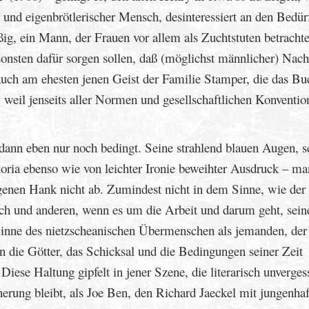
r und eigenbrötlerischer Mensch, desinteressiert an den Bedür
ig, ein Mann, der Frauen vor allem als Zuchtstuten betrachte
onsten dafür sorgen sollen, daß (möglichst männlicher) Na
t auch am ehesten jenen Geist der Familie Stamper, die das Bu
, weil jenseits aller Normen und gesellschaftlichen Konventio
nn eben nur noch bedingt. Seine strahlend blauen Augen, s
oria ebenso wie von leichter Ironie beweihter Ausdruck – ma
genen Hank nicht ab. Zumindest nicht in dem Sinne, wie de
sich und anderen, wenn es um die Arbeit und darum geht, sein
inne des nietzscheanischen Übermenschen als jemanden, der 
n die Götter, das Schicksal und die Bedingungen seiner Zeit
ese Haltung gipfelt in jener Szene, die literarisch unverges
nnerung bleibt, als Joe Ben, den Richard Jaeckel mit jungenha