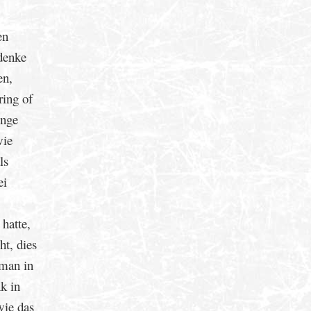
en
denke
en,
ring of
unge
wie
ls
ei
hatte,
ht, dies
 man in
k in
wie das