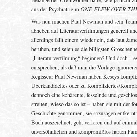
aus der Psychiatrie in
ONE FLEW OVER TH
Was nun machen Paul Newman und sein Team a
abheben auf Literaturverfilmungen generell und
allerdings fällt einem wieder ein, daß laut Ja
beruhen, und seien es die billigsten Groschenh
„Literaturverfilmung“ beginnen? Und doch – es 
entsprechen, als daß man die Vorlage ignorie
Regisseur Paul Newman haben Keseys komplizier
Überkandideltes oder zu Kompliziertes/Komplex
dennoch eine kohärente, fesselnde und geschlo
streiten, wieso das so ist – haben sie mit der 
Geschichte genommen, sie sozusagen entkernt:
Buch auszeichnet, geht verloren und auf einmal
unversöhnlichen und kompromißlos harten Famil