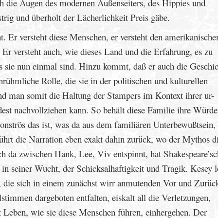
ch die Augen des modernen Außenseiters, des Hippies und
strig und überholt der Lächerlichkeit Preis gäbe.
t. Er versteht diese Menschen, er versteht den amerikanische
 Er versteht auch, wie dieses Land und die Erfahrung, es zu
 sie nun einmal sind. Hinzu kommt, daß er auch die Geschic
ühmliche Rolle, die sie in der politischen und kulturellen
nd man somit die Haltung der Stampers im Kontext ihrer ur-
est nachvollziehen kann. So behält diese Familie ihre Würde
onströs das ist, was da aus dem familiären Unterbewußtsein,
ührt die Narration eben exakt dahin zurück, wo der Mythos d
 sich da zwischen Hank, Lee, Viv entspinnt, hat Shakespeare’s
n seiner Wucht, der Schicksalhaftigkeit und Tragik. Kesey l
ie sich in einem zunächst wirr anmutenden Vor und Zurück
stimmen dargeboten entfalten, eiskalt all die Verletzungen,
 Leben, wie sie diese Menschen führen, einhergehen. Der