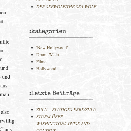
DER SEEWOLF/THE SEA WOLF
nen
en
:kategorien
milie
'New Hollywood'
en
Drama/Melo
r
Filme
 und
Hollywood
- und
haus
e man
:letzte Beiträge
ZULU – BLUTIGES ERBE/ZULU
 also
STURM ÜBER
rwillig
WASHINGTON/ADVISE AND
 Clans
CONSENT