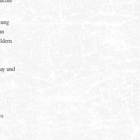
mung
nn
ildern
Gay und
ys