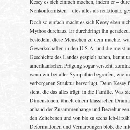
Kesey es sich einfach machen, indem er – dur
Nonkonformisten – dies alles als reaktionär, ge
Doch so einfach macht es sich Kesey eben nich
Mythos durchaus. Er durchdringt ihn geradezu.
besiedeln, diese Menschen zu dem machte, was
Gewerkschaften in den U.S.A. und die meist unr
Geschichte des Landes gespielt haben, kennt u
amerikanischen Prägung sogar versteht, zumind
wenn wir bei aller Sympathie begreifen, wie m
verborgenen Struktur hervorlugt. Denn Kesey f
sieht, die das alles trägt: in die Familie. Was
Dimensionen, ähnelt einem klassischen Drama i
anhand der Zusammenhänge und Beziehungen, d
den Zeitebenen und von bis zu sechs Ich-Erzähl
Deformationen und Vernarbungen bloß, die mit