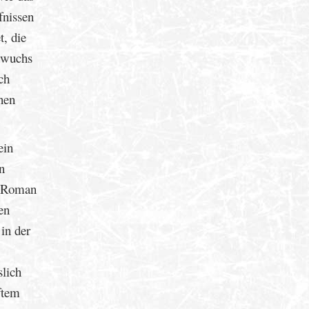
fnissen
t, die
chwuchs
ch
nen
ein
n
r Roman
en
in der
slich
ftem