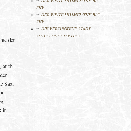
in
DER WEITE HIMMEL/THE BIG
SKY
in
DER WEITE HIMMEL/THE BIG
n
SKY
in
DIE VERSUNKENE STADT
Z/THE LOST CITY OF Z
hte der
, auch
 der
ie Saat
che
egt
 in