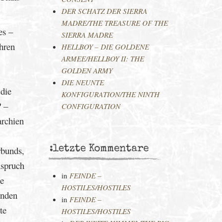
DER SCHATZ DER SIERRA
MADRE/THE TREASURE OF THE
es –
SIERRA MADRE
hren
HELLBOY – DIE GOLDENE
ARMEE/HELLBOY II: THE
GOLDEN ARMY
DIE NEUNTE
die
KONFIGURATION/THE NINTH
? –
CONFIGURATION
archien
:letzte Kommentare
rbunds,
nspruch
in
FEINDE –
ie
HOSTILES/HOSTILES
anden
in
FEINDE –
te
HOSTILES/HOSTILES