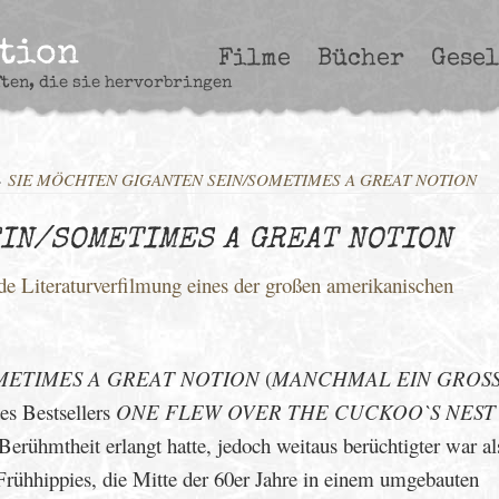
ction
Filme
Bücher
Gesel
ften, die sie hervorbringen
»
SIE MÖCHTEN GIGANTEN SEIN/SOMETIMES A GREAT NOTION
IN/SOMETIMES A GREAT NOTION
e Literaturverfilmung eines der großen amerikanischen
METIMES A GREAT NOTION
(
MANCHMAL EIN GROS
des Bestsellers
ONE FLEW OVER THE CUCKOO`S NEST
 Berühmtheit erlangt hatte, jedoch weitaus berüchtigter war al
Frühhippies, die Mitte der 60er Jahre in einem umgebauten