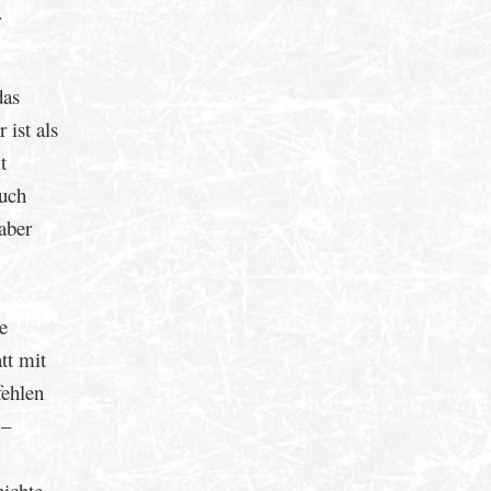
r
das
ist als
t
auch
aber
e
tt mit
fehlen
 –
hichte