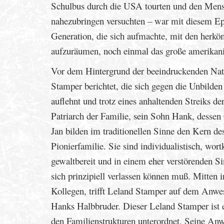
Schulbus durch die USA tourten und den Mens
nahezubringen versuchten – war mit diesem Epo
Generation, die sich aufmachte, mit den herk
aufzuräumen, noch einmal das große amerikani
Vor dem Hintergrund der beeindruckenden Natu
Stamper berichtet, die sich gegen die Unbilde
auflehnt und trotz eines anhaltenden Streiks der
Patriarch der Familie, sein Sohn Hank, dessen
Jan bilden im traditionellen Sinne den Kern d
Pionierfamilie. Sie sind individualistisch, wor
gewaltbereit und in einem eher verstörenden Sin
sich prinzipiell verlassen können muß. Mitten 
Kollegen, trifft Leland Stamper auf dem Anwes
Hanks Halbbruder. Dieser Leland Stamper ist e
den Familienstrukturen unterordnet. Seine Anw