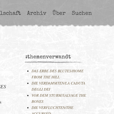
lschaft
Archiv
Über
Suchen
:themenverwandt
DAS ERBE DES BLUTES/HOME
FROM THE HILL
DIE VERDAMMTEN/LA CADUTA
SES
DEGLI DEI
VOR DEM STURM/SALVAGE THE
s
BONES
DIE VERFLUCHTEN/THE
ACCURSED