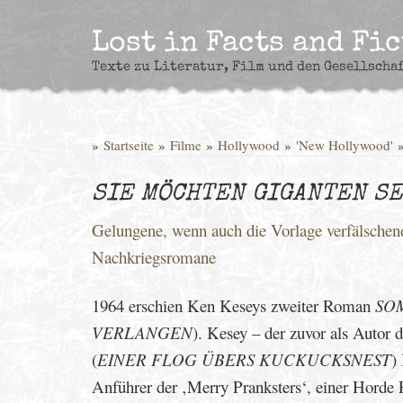
Skip
to
Lost in Facts and Fi
content
Texte zu Literatur, Film und den Gesellscha
»
Startseite
»
Filme
»
Hollywood
»
'New Hollywood'
SIE MÖCHTEN GIGANTEN SE
Gelungene, wenn auch die Vorlage verfälschend
Nachkriegsromane
1964 erschien Ken Keseys zweiter Roman
SO
VERLANGEN
). Kesey – der zuvor als Autor 
(
EINER FLOG ÜBERS KUCKUCKSNEST
)
Anführer der ‚Merry Pranksters‘, einer Horde 