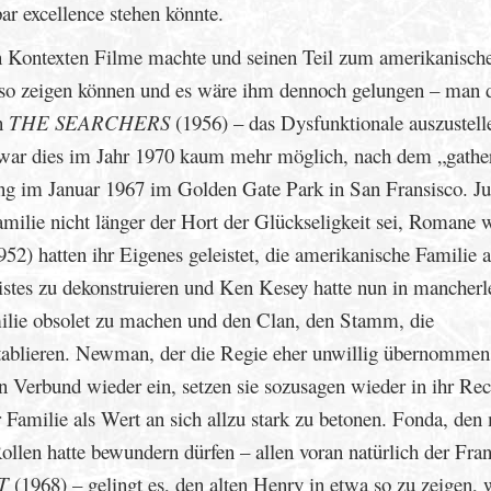
par excellence stehen könnte.
en Kontexten Filme machte und seinen Teil zum amerikanisch
e so zeigen können und es wäre ihm dennoch gelungen – man 
in
THE SEARCHERS
(1956) – das Dysfunktionale auszustell
 war dies im Jahr 1970 kaum mehr möglich, nach dem „gathe
ung im Januar 1967 im Golden Gate Park in San Fransisco. J
milie nicht länger der Hort der Glückseligkeit sei, Romane 
52) hatten ihr Eigenes geleistet, die amerikanische Familie a
stes zu dekonstruieren und Ken Kesey hatte nun in mancherl
milie obsolet zu machen und den Clan, den Stamm, die
tablieren. Newman, der die Regie eher unwillig übernommen 
en Verbund wieder ein, setzen sie sozusagen wieder in ihr Rec
r Familie als Wert an sich allzu stark zu betonen. Fonda, den
llen hatte bewundern dürfen – allen voran natürlich der Fran
T
(1968) – gelingt es, den alten Henry in etwa so zu zeigen, 