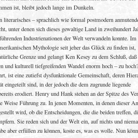
en ist, bleibt jedoch lange im Dunkeln.
n literarisches – sprachlich wie formal postmodern anmutend
t, unter denen sich dieses gewaltige Land in zweihundert Ja
 führenden Industrienationen der Welt verwandeln konnte. Im
merikanischen Mythologie seit jeher das Glück zu finden ist,
atürliche Grenze und gelangt Ken Kesey zu dem Schluß, daß 
llen und kulturell tiefgreifenden Wandel enorm hoch – zu hoch
rt, ist eine zutiefst dysfunktionale Gemeinschaft, deren Hier
t eingeteilt sind, in der jedoch die dem zugrunde liegende
bereits erodiert. Henry und Hank stehen an der Spitze des Ve
iche Weise Führung zu. In jenen Momenten, in denen dieser A
estellt wird, ob die Entscheidungen, die die beiden treffen, d
ämpfern. Sie reden sich und der Welt ein, auf nichts und niem
abe aber erfüllen zu können, koste es, was es wolle. Nun könn