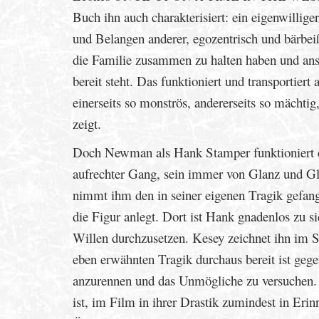
Buch ihn auch charakterisiert: ein eigenwillige
und Belangen anderer, egozentrisch und bärbeiß
die Familie zusammen zu halten haben und ans
bereit steht. Das funktioniert und transportier
einerseits so monströs, andererseits so mächtig
zeigt.
Doch Newman als Hank Stamper funktioniert da
aufrechter Gang, sein immer von Glanz und Gl
nimmt ihm den in seiner eigenen Tragik gefan
die Figur anlegt. Dort ist Hank gnadenlos zu 
Willen durchzusetzen. Kesey zeichnet ihn im S
eben erwähnten Tragik durchaus bereit ist gege
anzurennen und das Unmögliche zu versuchen. Di
ist, im Film in ihrer Drastik zumindest in Eri