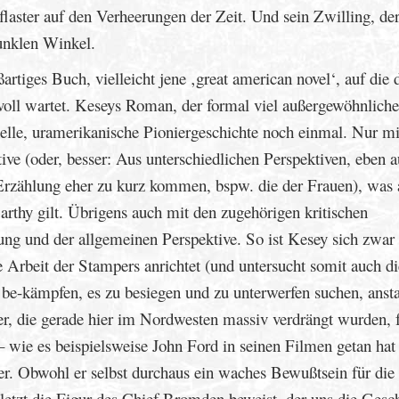
laster auf den Verheerungen der Zeit. Und sein Zwilling, de
dunklen Winkel.
ßartiges Buch, vielleicht jene ‚great american novel‘, auf die 
ll wartet. Keseys Roman, der formal viel außergewöhnlicher 
nelle, uramerikanische Pioniergeschichte noch einmal. Nur mi
ive (oder, besser: Aus unterschiedlichen Perspektiven, eben 
 Erzählung eher zu kurz kommen, bspw. die der Frauen), was 
rthy gilt. Übrigens auch mit den zugehörigen kritischen
ng und der allgemeinen Perspektive. So ist Kesey sich zwar
 Arbeit der Stampers anrichtet (und untersucht somit auch di
e-kämpfen, es zu besiegen und zu unterwerfen suchen, ansta
er, die gerade hier im Nordwesten massiv verdrängt wurden, 
wie es beispielsweise John Ford in seinen Filmen getan hat
r. Obwohl er selbst durchaus ein waches Bewußtsein für die
letzt die Figur des Chief Bromden beweist, der uns die Gesc