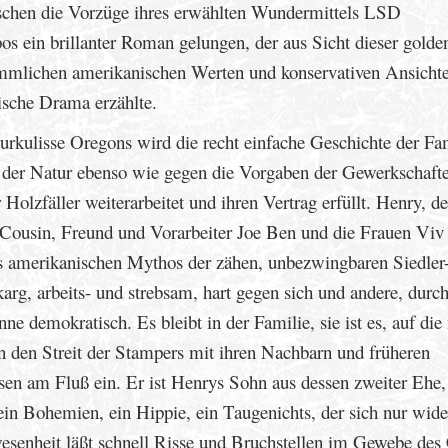
chen die Vorzüge ihres erwählten Wundermittels LSD
s ein brillanter Roman gelungen, der aus Sicht dieser golde
ömmlichen amerikanischen Werten und konservativen Ansicht
sche Drama erzählte.
rkulisse Oregons wird die recht einfache Geschichte der Fa
n der Natur ebenso wie gegen die Vorgaben der Gewerkschaft
 Holzfäller weiterarbeitet und ihren Vertrag erfüllt. Henry, de
 Cousin, Freund und Vorarbeiter Joe Ben und die Frauen Viv
es amerikanischen Mythos der zähen, unbezwingbaren Siedler
tkarg, arbeits- und strebsam, hart gegen sich und andere, durc
ne demokratisch. Es bleibt in der Familie, sie ist es, auf di
in den Streit der Stampers mit ihren Nachbarn und früheren
en am Fluß ein. Er ist Henrys Sohn aus dessen zweiter Ehe,
in Bohemien, ein Hippie, ein Taugenichts, der sich nur wide
esenheit läßt schnell Risse und Bruchstellen im Gewebe des