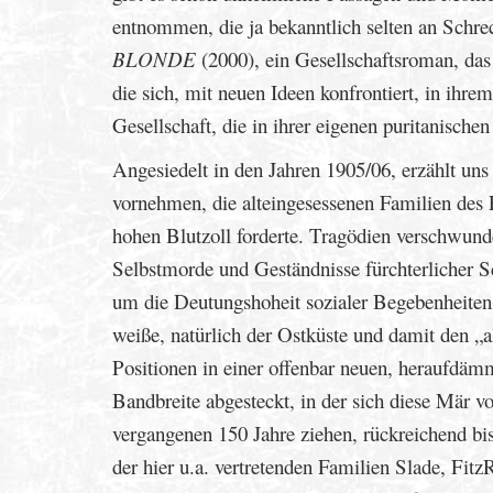
entnommen, die ja bekanntlich selten an Schrec
BLONDE
(2000), ein Gesellschaftsroman, das
die sich, mit neuen Ideen konfrontiert, in ihre
Gesellschaft, die in ihrer eigenen puritanische
Angesiedelt in den Jahren 1905/06, erzählt un
vornehmen, die alteingesessenen Familien des 
hohen Blutzoll forderte. Tragödien verschwun
Selbstmorde und Geständnisse fürchterlicher S
um die Deutungshoheit sozialer Begebenheiten 
weiße, natürlich der Ostküste und damit den „a
Positionen in einer offenbar neuen, heraufdämm
Bandbreite abgesteckt, in der sich diese Mär vo
vergangenen 150 Jahre ziehen, rückreichend bis
der hier u.a. vertretenden Familien Slade, Fi