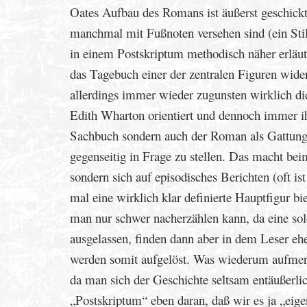
Oates Aufbau des Romans ist äußerst geschickt:
manchmal mit Fußnoten versehen sind (ein Stilm
in einem Postskriptum methodisch näher erläut
das Tagebuch einer der zentralen Figuren wide
allerdings immer wieder zugunsten wirklich d
Edith Wharton orientiert und dennoch immer ih
Sachbuch sondern auch der Roman als Gattung s
gegenseitig in Frage zu stellen. Das macht be
sondern sich auf episodisches Berichten (oft is
mal eine wirklich klar definierte Hauptfigur b
man nur schwer nacherzählen kann, da eine so
ausgelassen, finden dann aber in dem Leser e
werden somit aufgelöst. Was wiederum aufmerk
da man sich der Geschichte seltsam entäußerli
„Postskriptum“ eben daran, daß wir es ja „ei