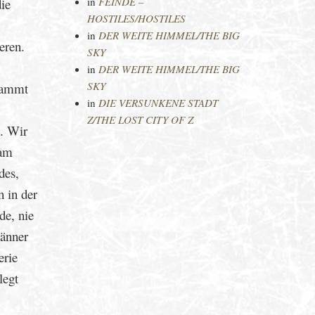
in
FEINDE –
ie
HOSTILES/HOSTILES
in
DER WEITE HIMMEL/THE BIG
eren.
SKY
in
DER WEITE HIMMEL/THE BIG
SKY
stammt
in
DIE VERSUNKENE STADT
Z/THE LOST CITY OF Z
“. Wir
sam
des,
 in der
de, nie
Männer
erie
legt