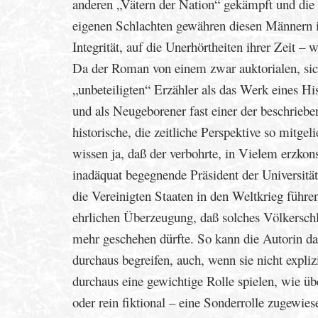
anderen „Vätern der Nation“ gekämpft und die
eigenen Schlachten gewähren diesen Männern i
Integrität, auf die Unerhörtheiten ihrer Zeit –
Da der Roman von einem zwar auktorialen, sich
„unbeteiligten“ Erzähler als das Werk eines Hi
und als Neugeborener fast einer der beschrieb
historische, die zeitliche Perspektive so mitgel
wissen ja, daß der verbohrte, in Vielem erzkon
inadäquat begegnende Präsident der Universitä
die Vereinigten Staaten in den Weltkrieg füh
ehrlichen Überzeugung, daß solches Völkerschla
mehr geschehen dürfte. So kann die Autorin dar
durchaus begreifen, auch, wenn sie nicht expli
durchaus eine gewichtige Rolle spielen, wie übe
oder rein fiktional – eine Sonderrolle zugewies