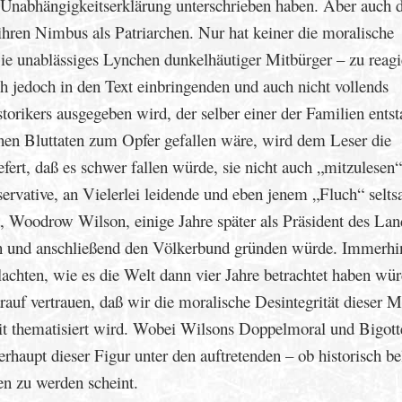
 Unabhängigkeitserklärung unterschrieben haben. Aber auch d
hren Nimbus als Patriarchen. Nur hat keiner die moralische
 wie unablässiges Lynchen dunkelhäutiger Mitbürger – zu reagi
 jedoch in den Text einbringenden und auch nicht vollends
storikers ausgegeben wird, der selber einer der Familien ent
enen Bluttaten zum Opfer gefallen wäre, wird dem Leser die
iefert, daß es schwer fallen würde, sie nicht auch „mitzulesen
servative, an Vielerlei leidende und eben jenem „Fluch“ selt
t, Woodrow Wilson, einige Jahre später als Präsident des Lan
ren und anschließend den Völkerbund gründen würde. Immerhin
chten, wie es die Welt dann vier Jahre betrachtet haben wür
auf vertrauen, daß wir die moralische Desintegrität dieser 
zit thematisiert wird. Wobei Wilsons Doppelmoral und Bigott
rhaupt dieser Figur unter den auftretenden – ob historisch be
en zu werden scheint.