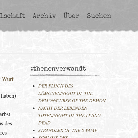
lschaft
Archiv
Über
Suchen
:themenverwandt
r Wurf
DER FLUCH DES
DÄMONEN/NIGHT OF THE
 haben)
DEMON/CURSE OF THE DEMON
NACHT DER LEBENDEN
erbst
TOTEN/NIGHT OF THE LIVING
us des
DEAD
STRANGLER OF THE SWAMP
res
SCHLOSS DES