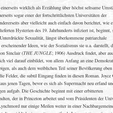
e einerseits wirklich als Erzählung über höchst seltsame Ums
seits sogar einer der fortschrittlichsten Universitäten der
dererseits aber vielleicht auch einfach davon berichtet, wie e
eferten Hysterien des 19. Jahrhunderts infiziert ist, beginnt, 
Unterdrückte Sexualität, längst überkommene patriarchale
rscheinender Ideen, wie der Sozialismus sie u.a. darstellt, d
on Sinclair (
THE JUNGLE
; 1906) Ausdruck findet, aber au
ich viel darauf einbildet, von allem Anfang an eine Demokrat
bigen, als auch dem weiblichen Teil seiner Bevölkerung eben
ie Felder, die subtil Eingang finden in diesen Roman. Joyce
 aus jenen Tagen, bevor es sich als Supermacht neu erfand un
agen aufgab. Die Geschichte beginnt mit einer erbitterten
en, der in Princeton arbeitet und vom Präsidenten der Univ
Lynchmord nur einige Meilen weiter in einer Nachbargemein