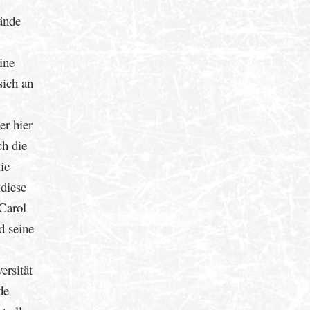
tände
ine
sich an
er hier
ch die
ie
 diese
 Carol
d seine
ersität
de