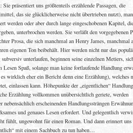
 Sie präsentiert uns größtenteils erzählende Passagen, die
ittel, das sie glücklicherweise nicht übertrieben nutzt), m
ert werden oder aber durch lange eingeschobenen Kapitel, di
rgeben, unterbrochen werden. Sie verläßt den vorgegebenen 
ichter Prosa, die sich manchmal an Henry James, manchmal 
ren eigenen Ton beibehält. Hier werden nicht nur das populä
ubversiv unterlaufen, beginnen seine einzelnen Metiers, sic
im Lesen Spaß, solange man keine fortlaufende Handlung erwa
t es wirklich eher ein Bericht denn eine Erzählung), welches n
ietet, einlassen kann. Höhepunkte der „eigentlichen“ Handlung
lche Erzählung vollkommen unübersichtlich geriete, werden
her nebensächlich erscheinenden Handlungssträngen Erwähnu
sames und genaues Lesen erfordert. Und gelegentlich verwir
cht fühlt, ungewohnt für einen Roman. Und dann erinnert uns 
gentlich“ mit einem Sachbuch zu tun haben…