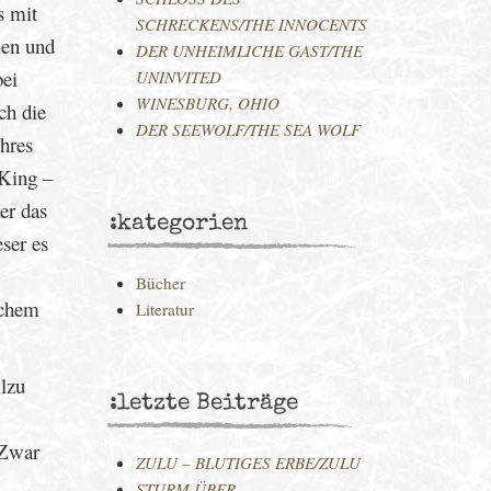
s mit
SCHRECKENS/THE INNOCENTS
ien und
DER UNHEIMLICHE GAST/THE
bei
UNINVITED
WINESBURG, OHIO
ch die
DER SEEWOLF/THE SEA WOLF
ihres
 King –
er das
:kategorien
eser es
Bücher
ichem
Literatur
llzu
:letzte Beiträge
 Zwar
ZULU – BLUTIGES ERBE/ZULU
STURM ÜBER