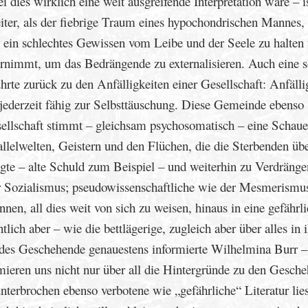
dies wirklich eine weit ausgreifende Interpretation wäre – is
eiter, als der fiebrige Traum eines hypochondrischen Mannes,
ur ein schlechtes Gewissen vom Leibe und der Seele zu halten
ernimmt, um das Bedrängende zu externalisieren. Auch eine s
hrte zurück zu den Anfälligkeiten einer Gesellschaft: Anfälli
nd jederzeit fähig zur Selbsttäuschung. Diese Gemeinde ebenso
sellschaft stimmt – gleichsam psychosomatisch – eine Schau
llelwelten, Geistern und den Flüchen, die die Sterbenden üb
gte – alte Schuld zum Beispiel – und weiterhin zu Verdränge
er Sozialismus; pseudowissenschaftliche wie der Mesmerismu
nnen, all dies weit von sich zu weisen, hinaus in eine gefährl
lich aber – wie die bettlägerige, zugleich aber über alles in 
ndes Geschehende genauestens informierte Wilhelmina Burr – 
mieren uns nicht nur über all die Hintergründe zu den Gesche
nterbrochen ebenso verbotene wie „gefährliche“ Literatur lies