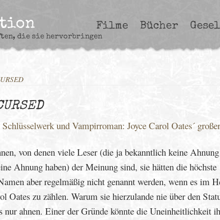
ction
Filme
Bücher
Gesel
ften, die sie hervorbringen
CURSED
CURSED
, Schlüsselwerk und Vampirroman: Joyce Carol Oates´ große
nnen, von denen viele Leser (die ja bekanntlich keine Ahnung
eine Ahnung haben) der Meinung sind, sie hätten die höchste
n Namen aber regelmäßig nicht genannt werden, wenn es im H
 Oates zu zählen. Warum sie hierzulande nie über den Stat
nur ahnen. Einer der Gründe könnte die Uneinheitlichkeit ih