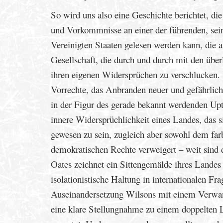
So wird uns also eine Geschichte berichtet, di
und Vorkommnisse an einer der führenden, seiner
Vereinigten Staaten gelesen werden kann, die an
Gesellschaft, die durch und durch mit den überli
ihren eigenen Widersprüchen zu verschlucken. 
Vorrechte, das Anbranden neuer und gefährlich e
in der Figur des gerade bekannt werdenden Upt
innere Widersprüchlichkeit eines Landes, das s
gewesen zu sein, zugleich aber sowohl dem far
demokratischen Rechte verweigert – weit sind d
Oates zeichnet ein Sittengemälde ihres Landes
isolationistische Haltung in internationalen Fr
Auseinandersetzung Wilsons mit einem Verwandt
eine klare Stellungnahme zu einem doppelten 