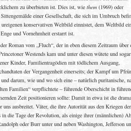
klichem zu überbieten ist. Dies ist, wie
them
(1969) oder
 Sittengemälde einer Gesellschaft, die sich im Umbruch befin
m ureigenen konservativen Weltbild einnistet, dem Weltbild ei
n Enge und Vornehmheit erstarrt ist.
s der Roman vom „Fluch“, der in eben diesem Zeitraum über 
Princetoner Westends kam und unter diesen wütete und sogar
dener Kinder, Familientragödien mit tödlichem Ausgang,
chandtaten der Vergangenheit einerseits; der Kampf um Pfrü
und darum, wie und wo sich eine – natürlich puritanische, na
lten Familien“ verpflichtete – führende Oberschicht in führe
ernden Zeit positionieren sollte: Damit in etwa ist die drama
r uns ausbreitet. Väter, die ihre Autorität aus den Kriegen der
 in die Tage der Revolution, als einige ihrer (männlichen) A
tzRandolph oder Burr unter und neben Washington, Jefferson u