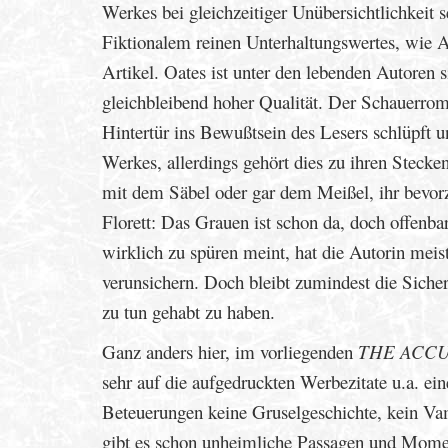
Werkes bei gleichzeitiger Unübersichtlichkeit
Fiktionalem reinen Unterhaltungswertes, wie A
Artikel. Oates ist unter den lebenden Autoren 
gleichbleibend hoher Qualität. Der Schauerrom
Hintertür ins Bewußtsein des Lesers schlüpft un
Werkes, allerdings gehört dies zu ihren Stecke
mit dem Säbel oder gar dem Meißel, ihr bevorz
Florett: Das Grauen ist schon da, doch offenbar
wirklich zu spüren meint, hat die Autorin mei
verunsichern. Doch bleibt zumindest die Siche
zu tun gehabt zu haben.
Ganz anders hier, im vorliegenden
THE ACC
sehr auf die aufgedruckten Werbezitate u.a. ein
Beteuerungen keine Gruselgeschichte, kein Va
gibt es schon unheimliche Passagen und Moment