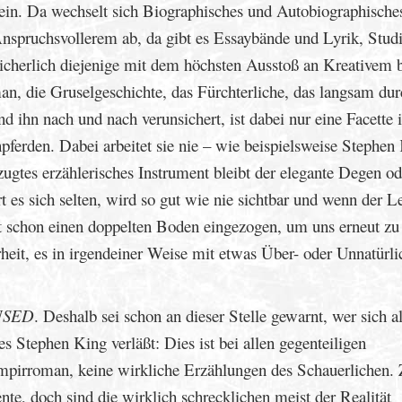
 sein. Da wechselt sich Biographisches und Autobiographische
nspruchsvollerem ab, da gibt es Essaybände und Lyrik, Stud
sicherlich diejenige mit dem höchsten Ausstoß an Kreativem 
an, die Gruselgeschichte, das Fürchterliche, das langsam dur
d ihn nach und nach verunsichert, ist dabei nur eine Facette 
npferden. Dabei arbeitet sie nie – wie beispielsweise Stephen
ugtes erzählerisches Instrument bleibt der elegante Degen od
t es sich selten, wird so gut wie nie sichtbar und wenn der L
st schon einen doppelten Boden eingezogen, um uns erneut zu
rheit, es in irgendeiner Weise mit etwas Über- oder Unnatürl
USED
. Deshalb sei schon an dieser Stelle gewarnt, wer sich a
es Stephen King verläßt: Dies ist bei allen gegenteiligen
mpirroman, keine wirkliche Erzählungen des Schauerlichen.
e, doch sind die wirklich schrecklichen meist der Realität