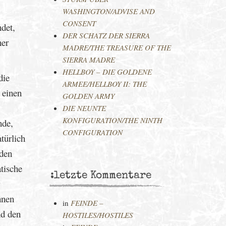
WASHINGTON/ADVISE AND
CONSENT
det,
DER SCHATZ DER SIERRA
ner
MADRE/THE TREASURE OF THE
SIERRA MADRE
HELLBOY – DIE GOLDENE
die
ARMEE/HELLBOY II: THE
 einen
GOLDEN ARMY
DIE NEUNTE
KONFIGURATION/THE NINTH
nde,
CONFIGURATION
türlich
nden
tische
:letzte Kommentare
hnen
in
FEINDE –
nd den
HOSTILES/HOSTILES