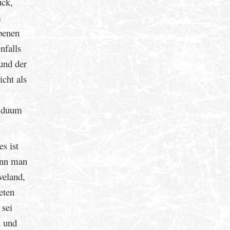
uck,
m
benen
nfalls
 und der
icht als
viduum
s ist
wenn man
veland,
eten
 sei
n und