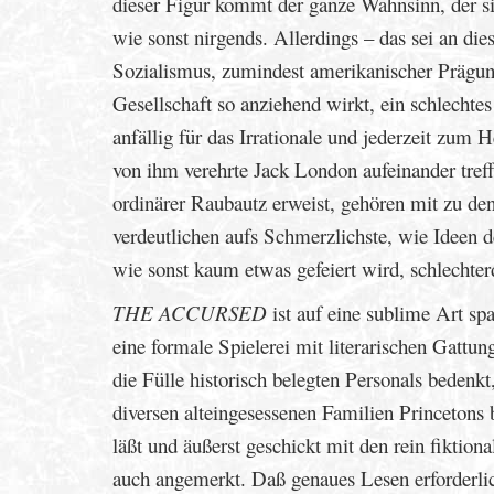
dieser Figur kommt der ganze Wahnsinn, der sic
wie sonst nirgends. Allerdings – das sei an di
Sozialismus, zumindest amerikanischer Prägun
Gesellschaft so anziehend wirkt, ein schlechtes 
anfällig für das Irrationale und jederzeit zum 
von ihm verehrte Jack London aufeinander treffe
ordinärer Raubautz erweist, gehören mit zu de
verdeutlichen aufs Schmerzlichste, wie Ideen 
wie sonst kaum etwas gefeiert wird, schlech
THE ACCURSED
ist auf eine sublime Art s
eine formale Spielerei mit literarischen Gattu
die Fülle historisch belegten Personals beden
diversen alteingesessenen Familien Princetons 
läßt und äußerst geschickt mit den rein fiktiona
auch angemerkt. Daß genaues Lesen erforderl