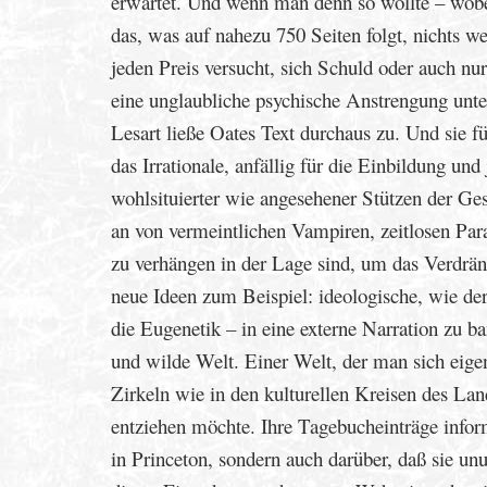
erwartet. Und wenn man denn so wollte – wobei 
das, was auf nahezu 750 Seiten folgt, nichts w
jeden Preis versucht, sich Schuld oder auch n
eine unglaubliche psychische Anstrengung unt
Lesart ließe Oates Text durchaus zu. Und sie fü
das Irrationale, anfällig für die Einbildung u
wohlsituierter wie angesehener Stützen der Ge
an von vermeintlichen Vampiren, zeitlosen Para
zu verhängen in der Lage sind, um das Verdrän
neue Ideen zum Beispiel: ideologische, wie d
die Eugenetik – in eine externe Narration zu ba
und wilde Welt. Einer Welt, der man sich eigent
Zirkeln wie in den kulturellen Kreisen des La
entziehen möchte. Ihre Tagebucheinträge infor
in Princeton, sondern auch darüber, daß sie unu