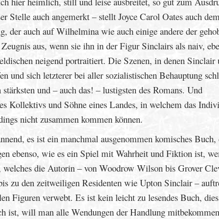
h hier heimlich, still und leise ausbreitet, so gut zum Ausdr
eser Stelle auch angemerkt – stellt Joyce Carol Oates auch de
g, der auch auf Wilhelmina wie auch einige andere der geho
Zeugnis aus, wenn sie ihn in der Figur Sinclairs als naiv, ebe
Heldischen neigend portraitiert. Die Szenen, in denen Sinclair
n und sich letzterer bei aller sozialistischen Behauptung schl
n stärksten und – auch das! – lustigsten des Romans. Und
des Kollektivs und Söhne eines Landes, in welchem das Indi
terdings nicht zusammen kommen können.
pannend, es ist ein manchmal ausgenommen komisches Buch, e
ngen ebenso, wie es ein Spiel mit Wahrheit und Fiktion ist, 
kt, welches die Autorin – von Woodrow Wilson bis Grover Cle
bis zu den zeitweiligen Residenten wie Upton Sinclair – auftr
len Figuren verwebt. Es ist kein leicht zu lesendes Buch, dies
ich ist, will man alle Wendungen der Handlung mitbekomme