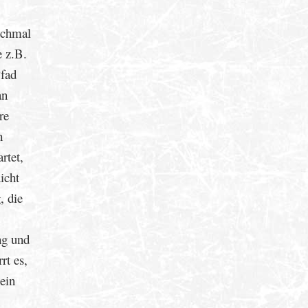
anchmal
e z.B.
Pfad
an
re
h
rtet,
icht
, die
ng und
rt es,
ein