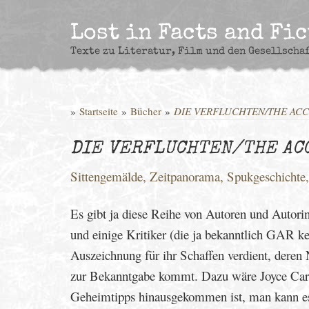
Skip
to
Lost in Facts and Fi
content
Texte zu Literatur, Film und den Gesellscha
»
Startseite
»
Bücher
»
DIE VERFLUCHTEN/THE AC
DIE VERFLUCHTEN/THE AC
Sittengemälde, Zeitpanorama, Spukgeschichte
Es gibt ja diese Reihe von Autoren und Autori
und einige Kritiker (die ja bekanntlich GAR k
Auszeichnung für ihr Schaffen verdient, dere
zur Bekanntgabe kommt. Dazu wäre Joyce Carol
Geheimtipps hinausgekommen ist, man kann es 