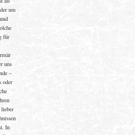
t all
 der um
 und
olche
g für
ermär
er uns
nde –
s oder
iche
ihren
lieber
hnissen
t. In