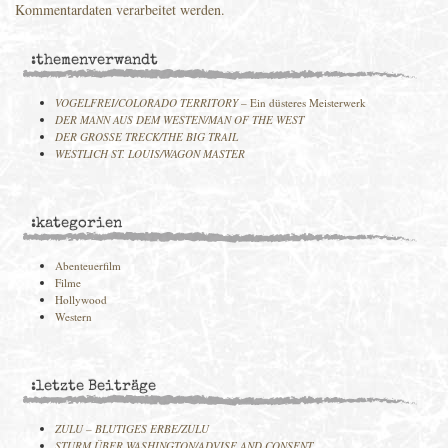
Kommentardaten verarbeitet werden.
:themenverwandt
VOGELFREI/COLORADO TERRITORY
– Ein düsteres Meisterwerk
DER MANN AUS DEM WESTEN/MAN OF THE WEST
DER GROSSE TRECK/THE BIG TRAIL
WESTLICH ST. LOUIS/WAGON MASTER
:kategorien
Abenteuerfilm
Filme
Hollywood
Western
:letzte Beiträge
ZULU – BLUTIGES ERBE/ZULU
STURM ÜBER WASHINGTON/ADVISE AND CONSENT