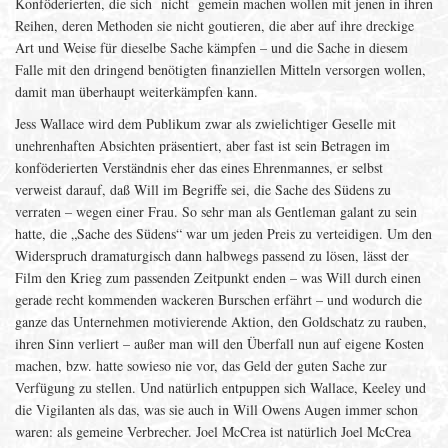
Konföderierten, die sich nicht gemein machen wollen mit jenen in ihren
Reihen, deren Methoden sie nicht goutieren, die aber auf ihre dreckige
Art und Weise für dieselbe Sache kämpfen – und die Sache in diesem
Falle mit den dringend benötigten finanziellen Mitteln versorgen wollen,
damit man überhaupt weiterkämpfen kann.
Jess Wallace wird dem Publikum zwar als zwielichtiger Geselle mit
unehrenhaften Absichten präsentiert, aber fast ist sein Betragen im
konföderierten Verständnis eher das eines Ehrenmannes, er selbst
verweist darauf, daß Will im Begriffe sei, die Sache des Südens zu
verraten – wegen einer Frau. So sehr man als Gentleman galant zu sein
hatte, die „Sache des Südens“ war um jeden Preis zu verteidigen. Um den
Widerspruch dramaturgisch dann halbwegs passend zu lösen, lässt der
Film den Krieg zum passenden Zeitpunkt enden – was Will durch einen
gerade recht kommenden wackeren Burschen erfährt – und wodurch die
ganze das Unternehmen motivierende Aktion, den Goldschatz zu rauben,
ihren Sinn verliert – außer man will den Überfall nun auf eigene Kosten
machen, bzw. hatte sowieso nie vor, das Geld der guten Sache zur
Verfügung zu stellen. Und natürlich entpuppen sich Wallace, Keeley und
die Vigilanten als das, was sie auch in Will Owens Augen immer schon
waren: als gemeine Verbrecher. Joel McCrea ist natürlich Joel McCrea