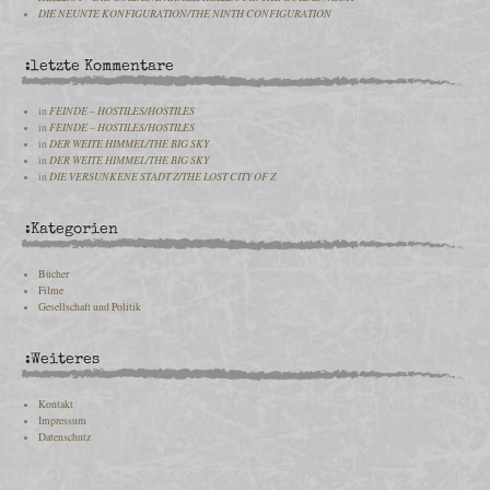
DIE NEUNTE KONFIGURATION/THE NINTH CONFIGURATION
:letzte Kommentare
in
FEINDE – HOSTILES/HOSTILES
in
FEINDE – HOSTILES/HOSTILES
in
DER WEITE HIMMEL/THE BIG SKY
in
DER WEITE HIMMEL/THE BIG SKY
in
DIE VERSUNKENE STADT Z/THE LOST CITY OF Z
:Kategorien
Bücher
Filme
Gesellschaft und Politik
:Weiteres
Kontakt
Impressum
Datenschutz