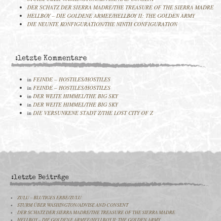
DER SCHATZ DER SIERRA MADRE/THE TREASURE OF THE SIERRA MADRE
HELLBOY – DIE GOLDENE ARMEE/HELLBOY II: THE GOLDEN ARMY
DIE NEUNTE KONFIGURATION/THE NINTH CONFIGURATION
:letzte Kommentare
in
FEINDE – HOSTILES/HOSTILES
in
FEINDE – HOSTILES/HOSTILES
in
DER WEITE HIMMEL/THE BIG SKY
in
DER WEITE HIMMEL/THE BIG SKY
in
DIE VERSUNKENE STADT Z/THE LOST CITY OF Z
:letzte Beiträge
ZULU – BLUTIGES ERBE/ZULU
STURM ÜBER WASHINGTON/ADVISE AND CONSENT
DER SCHATZ DER SIERRA MADRE/THE TREASURE OF THE SIERRA MADRE
HELLBOY – DIE GOLDENE ARMEE/HELLBOY II: THE GOLDEN ARMY