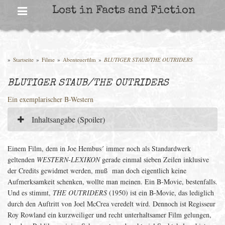
Skip
Lost in Facts and Fiction
to
content
»
Startseite
»
Filme
»
Abenteuerfilm
»
BLUTIGER STAUB/THE OUTRIDERS
BLUTIGER STAUB/THE OUTRIDERS
Ein exemplarischer B-Western
Inhaltsangabe (Spoiler)
Einem Film, dem in Joe Hembus´ immer noch als Standardwerk
geltenden
WESTERN-LEXIKON
gerade einmal sieben Zeilen inklusive
der Credits gewidmet werden, muß man doch eigentlich keine
Aufmerksamkeit schenken, wollte man meinen. Ein B-Movie, bestenfalls.
Und es stimmt,
THE OUTRIDERS
(1950) ist ein B-Movie, das lediglich
durch den Auftritt von Joel McCrea veredelt wird. Dennoch ist Regisseur
Roy Rowland ein kurzweiliger und recht unterhaltsamer Film gelungen,