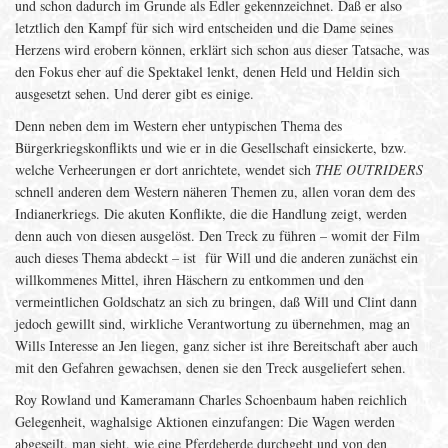
und schon dadurch im Grunde als Edler gekennzeichnet. Daß er also
letztlich den Kampf für sich wird entscheiden und die Dame seines
Herzens wird erobern können, erklärt sich schon aus dieser Tatsache, was
den Fokus eher auf die Spektakel lenkt, denen Held und Heldin sich
ausgesetzt sehen. Und derer gibt es einige.
Denn neben dem im Western eher untypischen Thema des
Bürgerkriegskonflikts und wie er in die Gesellschaft einsickerte, bzw.
welche Verheerungen er dort anrichtete, wendet sich
THE OUTRIDERS
schnell anderen dem Western näheren Themen zu, allen voran dem des
Indianerkriegs. Die akuten Konflikte, die die Handlung zeigt, werden
denn auch von diesen ausgelöst. Den Treck zu führen – womit der Film
auch dieses Thema abdeckt – ist für Will und die anderen zunächst ein
willkommenes Mittel, ihren Häschern zu entkommen und den
vermeintlichen Goldschatz an sich zu bringen, daß Will und Clint dann
jedoch gewillt sind, wirkliche Verantwortung zu übernehmen, mag an
Wills Interesse an Jen liegen, ganz sicher ist ihre Bereitschaft aber auch
mit den Gefahren gewachsen, denen sie den Treck ausgeliefert sehen.
Roy Rowland und Kameramann Charles Schoenbaum haben reichlich
Gelegenheit, waghalsige Aktionen einzufangen: Die Wagen werden
abgeseilt, man sieht, wie eine Pferdeherde durchgeht und von den