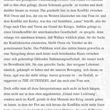
daß es ihm eben gelingt, diesen Schemata gerecht zu werden und doch
darüber hinaus zu weisen. Das geschieht hier in dem Konflikt zwischen
Will Owen und Jess, der ein im Western klassischer um eine Frau ist, und
dem Konflikt mit Keeley, was den viel bemühten „cause“ betrifft, also die
Frage nach Ehre und Verrat am Grund des Krieges. Sublim gelingt es,
einen Grundkonflikt der amerikanischen Gesellschaft zu spiegeln, denn
solange wir annehmen können, daß Wallace wirklich plant, für die Sache
der Konföderierten einzutreten, bleibt Owen ein Verräter an der
gemeinsamen Sache. Das Publikum wird also mitten hinein geworfen in
eine Spiegelung dieses auch heute noch bestehenden Risses zwischen
einer sich gedemütigt fühlenden Südstaatengesellschaft, die immer noch
im Bewußtsein lebt, für eine gerechte Sache, ihre ureigene Lebensart
nämlich, gekämpft zu haben und der inneren Bewegung, sich daraus zu
lösen, egal was der dafür nötige Anreiz gewesen ist – im Notfall, so
suggeriert es
THE OUTRIDERS
, darf das auch eine Frau sein.
Doch sollte man all diese Interpretationen auch nicht zu hoch hängen,
denn nicht nur in dem eben angedeuteten „Grund einer Loslösung“,
sondern auch im Kniff, gerade in dem Moment den Krieg zuende gehen
zu lassen, in dem der Plot aus sich heraus die Konflikte nicht mehr lösen
kann, zeugt von der letztlich reaktionären Haltung, die viele B-Western