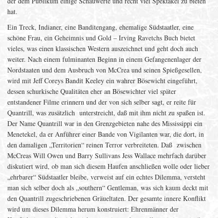
der dem Publikum einige Schauwerte und recht viel Spektakel zu bieten
hat.
Ein Treck, Indianer, eine Banditengang, ehemalige Südstaatler, eine
schöne Frau, ein Geheimnis und Gold – Irving Ravetchs Buch bietet
vieles, was einen klassischen Western auszeichnet und geht doch auch
weiter. Nach einem fulminanten Beginn in einem Gefangenenlager der
Nordstaaten und dem Ausbruch von McCrea und seinen Spießgesellen,
wird mit Jeff Coreys Bandit Keeley ein wahrer Bösewicht eingeführt,
dessen schurkische Qualitäten eher an Bösewichter viel später
entstandener Filme erinnern und der von sich selber sagt, er reite für
Quantrill, was zusätzlich unterstreicht, daß mit ihm nicht zu spaßen ist.
Der Name Quantrill war in den Grenzgebieten nahe des Mississippi ein
Menetekel, da er Anführer einer Bande von Vigilanten war, die dort, in
den damaligen „Territorien“ reinen Terror verbreiteten. Daß zwischen
McCreas Will Owen und Barry Sullivans Jess Wallace mehrfach darüber
diskutiert wird, ob man sich diesem Haufen anschließen wolle oder lieber
„ehrbarer“ Südstaatler bleibe, verweist auf ein echtes Dilemma, versteht
man sich selber doch als „southern“ Gentleman, was sich kaum deckt mit
den Quantrill zugeschriebenen Gräueltaten. Der gesamte innere Konflikt
wird um dieses Dilemma herum konstruiert: Ehrenmänner der