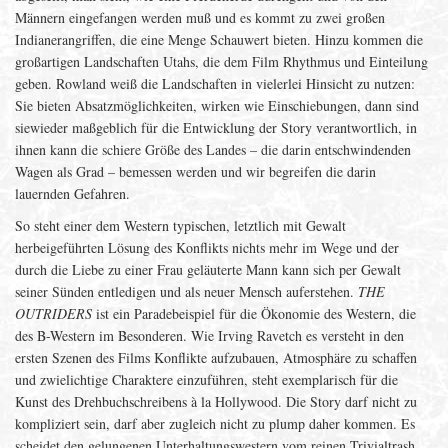
Männern eingefangen werden muß und es kommt zu zwei großen
Indianerangriffen, die eine Menge Schauwert bieten. Hinzu kommen die
großartigen Landschaften Utahs, die dem Film Rhythmus und Einteilung
geben. Rowland weiß die Landschaften in vielerlei Hinsicht zu nutzen:
Sie bieten Absatzmöglichkeiten, wirken wie Einschiebungen, dann sind
siewieder maßgeblich für die Entwicklung der Story verantwortlich, in
ihnen kann die schiere Größe des Landes – die darin entschwindenden
Wagen als Grad – bemessen werden und wir begreifen die darin
lauernden Gefahren.
So steht einer dem Western typischen, letztlich mit Gewalt
herbeigeführten Lösung des Konflikts nichts mehr im Wege und der
durch die Liebe zu einer Frau geläuterte Mann kann sich per Gewalt
seiner Sünden entledigen und als neuer Mensch auferstehen.
THE
OUTRIDERS
ist ein Paradebeispiel für die Ökonomie des Western, die
des B-Western im Besonderen. Wie Irving Ravetch es versteht in den
ersten Szenen des Films Konflikte aufzubauen, Atmosphäre zu schaffen
und zwielichtige Charaktere einzuführen, steht exemplarisch für die
Kunst des Drehbuchschreibens à la Hollywood. Die Story darf nicht zu
kompliziert sein, darf aber zugleich nicht zu plump daher kommen. Es
scheidet den gelungenen Unterhaltungswestern vom reinen Trivialtrash,