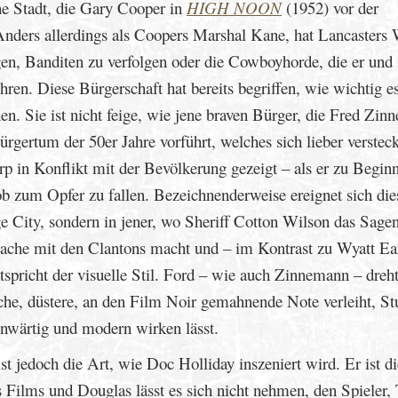
ene Stadt, die Gary Cooper in
HIGH NOON
(1952) vor der
nders allerdings als Coopers Marshal Kane, hat Lancasters 
en, Banditen zu verfolgen oder die Cowboyhorde, die er und
ren. Diese Bürgerschaft hat bereits begriffen, wie wichtig es 
n. Sie ist nicht feige, wie jene braven Bürger, die Fred Zi
rgertum der 50er Jahre vorführt, welches sich lieber versteck
arp in Konflikt mit der Bevölkerung gezeigt – als er zu Begin
 zum Opfer zu fallen. Bezeichnenderweise ereignet sich die
ge City, sondern in jener, wo Sheriff Cotton Wilson das Sagen
che mit den Clantons macht und – im Kontrast zu Wyatt Ear
tspricht der visuelle Stil. Ford – wie auch Zinnemann – dreht
he, düstere, an den Film Noir gemahnende Note verleiht, St
enwärtig und modern wirken lässt.
t jedoch die Art, wie Doc Holliday inszeniert wird. Er ist di
s Films und Douglas lässt es sich nicht nehmen, den Spieler, 