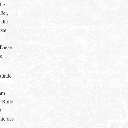
che
ßer,
 die
zte
 Diese
ne
stünde
 am
 Rolle
er
hte des