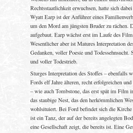
Rechtsstaatlichkeit erwuchsen, hatte sich dabe
Wyatt Earp ist der Anführer eines Familienverbu
um den Mord am jüngsten Bruder zu rächen. De
aufgebaut. Earp wächst erst im Laufe des Films
Wesentlicher aber ist Matures Interpretation de
Gedanken, voller Poesie und Todessehnsucht. Se
und voller Todestrieb.
Sturges Interpretation des Stoffes – ebenfalls 
Fords elf Jahre älteren, recht erfolgreichen un
– wie auch Tombstone, das erst spät im Film in 
das staubige Nest, das den herkömmlichen Weste
wohlsituiert. Bei Ford befindet sich die Kirch
ist ein Tanz, der auf der bereits angelegten Bo
eine Gesellschaft zeigt, die bereits ist. Eine G