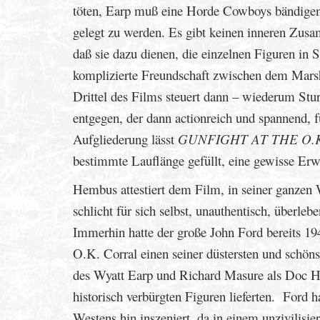
töten, Earp muß eine Horde Cowboys bändigen 
gelegt zu werden. Es gibt keinen inneren Zus
daß sie dazu dienen, die einzelnen Figuren in 
komplizierte Freundschaft zwischen dem Marsha
Drittel des Films steuert dann – wiederum Stu
entgegen, der dann actionreich und spannend, fü
Aufgliederung lässt
GUNFIGHT AT THE O.
bestimmte Lauflänge gefüllt, eine gewisse Erw
Hembus attestiert dem Film, in seiner ganzen W
schlicht für sich selbst, unauthentisch, überlebe
Immerhin hatte der große John Ford bereits 19
O.K. Corral einen seiner düstersten und schö
des Wyatt Earp und Richard Masure als Doc Hol
historisch verbürgten Figuren lieferten. Ford 
Westens hin inszeniert, da in einem unzivilis