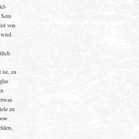
el-
 Sein
ist von
 wird
tlich
ist, zu
glas
in
 etwas
iele zu
nbow
elden,