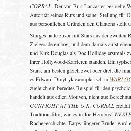
CORRAL
. Der von Burt Lancaster gespielte W
Autorität seines Rufs und seiner Stellung für 
aus persönlichen Gründen den Clantons stellt 
Sturges hatte zuvor mit Stars aus der zweiten 
Zielgerade einbog, und dem damals aufstreben
und Kirk Douglas als Doc Holliday erstmals 
ihrer Hollywood-Karrieren standen. Ein typis
Stars, am besten gleich zwei oder drei, die m
es Edward Dmytryk exemplarisch in
WARLO
zugleich ein beredtes Beispiel für den psycho
handelt aus edlen Motiven, nicht aus Berechn
GUNFIGHT AT THE O.K. CORRAL
erzählt
Traditionsfilm, wie es in Joe Hembus´
WESTE
Rachegeschichte. Earps jüngerer Bruder wird e