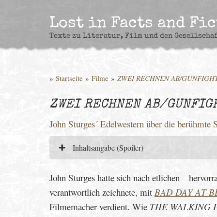
Skip
to
Lost in Facts and Fi
content
Texte zu Literatur, Film und den Gesellscha
»
Startseite
»
Filme
»
ZWEI RECHNEN AB/GUNFIGHT
ZWEI RECHNEN AB/GUNFIGH
John Sturges´ Edelwestern über die berühmte 
Inhaltsangabe (Spoiler)
John Sturges hatte sich nach etlichen – hervorr
verantwortlich zeichnete, mit
BAD DAY AT 
Filmemacher verdient. Wie
THE WALKING 