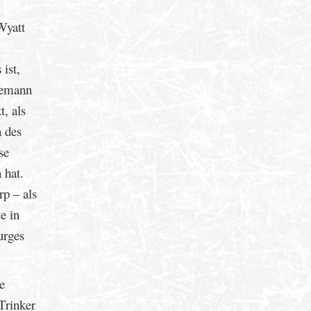
Wyatt
ist,
nnemann
t, als
n des
se
 hat.
p – als
e in
urges
e
Trinker