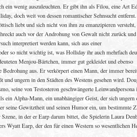
 ein wenig auszuleuchten. Er gibt ihn als Filou, eine Art Ed
liday, doch weit von dessen romantischer Sehnsucht entfernt.
isch liebt und sich nicht von ihm zu emanzipieren versteht, 
 schreckt auch vor der Androhung von Gewalt nicht zurück und
rsuch interpretiert werden kann, sich aus einer
oder so nicht wichtig ist, was Holliday ihr auch mehrfach deu
edeuteten Menjou-Bärtchen, immer gut gekleidet und ebenso
e Bedrohung aus. Er verkörpert einen Mann, der immer bereit 
eßt und ungern in den Städten des Westens gesehen wird. Dou
hismo, seine von Testosteron geschwängerte Leinwandpersona 
lls ein Alpha-Mann, ein unabhängiger Geist, der sich ungern
ieber seine Gewitztheit und seinen Humor ein, um bestimmte Z
er Szene, in der er Earp darum bittet, die Spielerin Laura De
sters Wyatt Earp, der den für einen Western so wesentlichen H