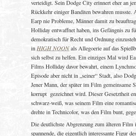
verteidigt. Sein Dodge City erinnert eher an j
Rückkehr einiger Banditen bewahren musste. A
Earp nie Probleme, Männer damit zu beauftrag
Holliday entwaffnet haben, ins Gefängnis zu füh
demokratisch für Recht und Ordnung einzustehe
in
HIGH NOON
als Allegoerie auf das Spießbü
sich selbst zu helfen. Ein einziges Mal wird E
Films Holliday davor bewahrt, einem Lynchmob
Episode aber nicht in „seiner“ Stadt, also Dod
Jener Mann, der später im Film gemeinsame Sa
korrupt gezeichnet wird. Dieser Gesetztheit en
schwarz-weiß, was seinem Film eine romantisc
drehte in Technicolor, was den Film bunt, geg
Die deutlichste Abgrenzung zum älteren Film is
spannende, die eigentlich interessante Figur de