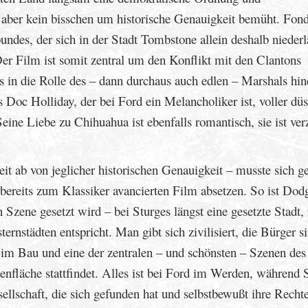
i aber kein bisschen um historische Genauigkeit bemüht. Fon
ndes, der sich in der Stadt Tombstone allein deshalb niederl
r Film ist somit zentral um den Konflikt mit den Clantons
 in die Rolle des – dann durchaus auch edlen – Marshals hin
s Doc Holliday, der bei Ford ein Melancholiker ist, voller düs
ine Liebe zu Chihuahua ist ebenfalls romantisch, sie ist ver
weit ab von jeglicher historischen Genauigkeit – musste sich g
d bereits zum Klassiker avancierten Film absetzen. So ist Dod
Szene gesetzt wird – bei Sturges längst eine gesetzte Stadt, 
rnstädten entspricht. Man gibt sich zivilisiert, die Bürger s
e im Bau und eine der zentralen – und schönsten – Szenen de
denfläche stattfindet. Alles ist bei Ford im Werden, während 
esellschaft, die sich gefunden hat und selbstbewußt ihre Recht