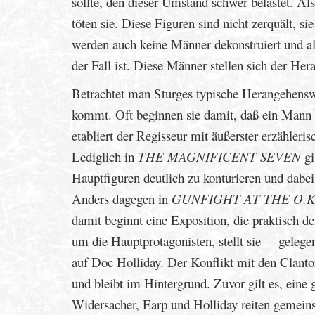
sollte, den dieser Umstand schwer belastet. Als
töten sie. Diese Figuren sind nicht zerquält, si
werden auch keine Männer dekonstruiert und a
der Fall ist. Diese Männer stellen sich der Her
Betrachtet man Sturges typische Herangehenswei
kommt. Oft beginnen sie damit, daß ein Mann 
etabliert der Regisseur mit äußerster erzähler
Lediglich in
THE MAGNIFICENT SEVEN
gi
Hauptfiguren deutlich zu konturieren und dabe
Anders dagegen in
GUNFIGHT AT THE O.K
damit beginnt eine Exposition, die praktisch 
um die Hauptprotagonisten, stellt sie – gelege
auf Doc Holliday. Der Konflikt mit den Clanton
und bleibt im Hintergrund. Zuvor gilt es, eine 
Widersacher, Earp und Holliday reiten gemeinsa