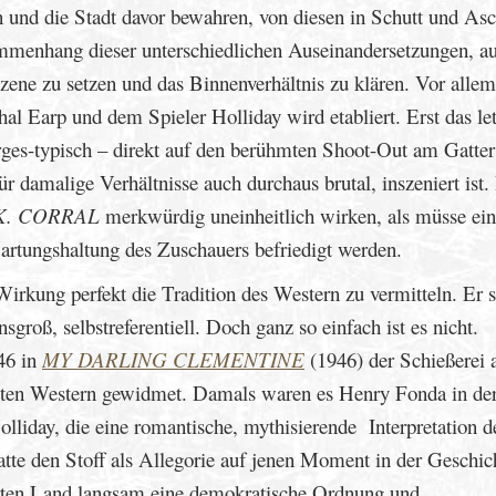
und die Stadt davor bewahren, von diesen in Schutt und As
ammenhang dieser unterschiedlichen Auseinandersetzungen, au
Szene zu setzen und das Binnenverhältnis zu klären. Vor allem
l Earp und dem Spieler Holliday wird etabliert. Erst das let
rges-typisch – direkt auf den berühmten Shoot-Out am Gatter
r damalige Verhältnisse auch durchaus brutal, inszeniert ist.
K. CORRAL
merkwürdig uneinheitlich wirken, als müsse ei
artungshaltung des Zuschauers befriedigt werden.
irkung perfekt die Tradition des Western zu vermitteln. Er 
nsgroß, selbstreferentiell. Doch ganz so einfach ist es nicht.
46 in
MY DARLING CLEMENTINE
(1946) der Schießerei
nsten Western gewidmet. Damals waren es Henry Fonda in der
liday, die eine romantische, mythisierende Interpretation d
hatte den Stoff als Allegorie auf jenen Moment in der Geschic
ierten Land langsam eine demokratische Ordnung und