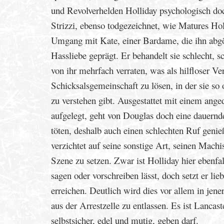
und Revolverhelden Holliday psychologisch doch
Strizzi, ebenso todgezeichnet, wie Matures Hol
Umgang mit Kate, einer Bardame, die ihn abgött
Hassliebe geprägt. Er behandelt sie schlecht,
von ihr mehrfach verraten, was als hilfloser Ve
Schicksalsgemeinschaft zu lösen, in der sie so 
zu verstehen gibt. Ausgestattet mit einem ang
aufgelegt, geht von Douglas doch eine dauernd
töten, deshalb auch einen schlechten Ruf geni
verzichtet auf seine sonstige Art, seinen Mac
Szene zu setzen. Zwar ist Holliday hier ebenfa
sagen oder vorschreiben lässt, doch setzt er l
erreichen. Deutlich wird dies vor allem in jen
aus der Arrestzelle zu entlassen. Es ist Lanca
selbstsicher, edel und mutig, geben darf.