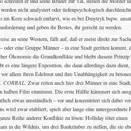
o schreiten er und seine Brüder zur Tat, stellen die Mörder u
e werden nicht analysiert oder tiefenpsychologisch durchleuchte
ls im Kern schwach entlarvt, wie es bei Dmytryk bspw. ansa
ausforderung und geben ihr Bestes, ihr gerecht zu werden.
se an seine Western, fällt auf, daß er meist direkt zur Sach
– oder eine Gruppe Männer – in eine Stadt geritten kommt, 
ischer Ökonomie die Grundkonflikte und bleibt diesem Prinzip 
bt es eine längere Exposition, die dann allerdings dazu dient,
i vor allem ihren Edelmut und ihre Unabhängigkeit zu betone
. CORRAL
. Zwar reiten auch hier drei Männer in eine Stadt
den halben Film einnimmt. Die erste Hälfte kümmert sich ausg
ntlich etwas umständlich – vor und konzentriert sich dabei vo
s wird zwar etabliert, spielt aber lange eine untergeordnete 
ganze Reihe anderer Konflikte zu lösen: Holliday tötet einen
m in die Wildnis, um drei Bankräuber zu stellen, die sie ebe