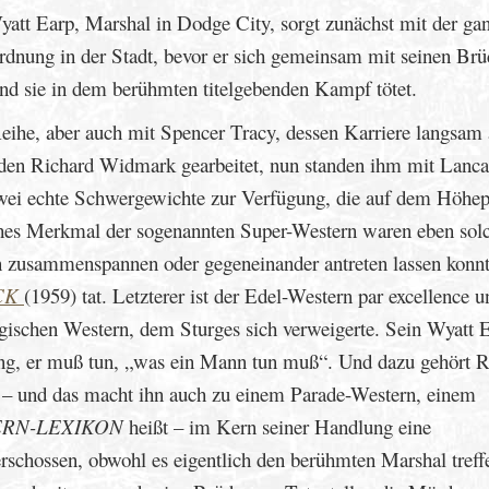
yatt Earp, Marshal in Dodge City, sorgt zunächst mit der ga
Ordnung in der Stadt, bevor er sich gemeinsam mit seinen Br
und sie in dem berühmten titelgebenden Kampf tötet.
Reihe, aber auch mit Spencer Tracy, dessen Karriere langsam 
den Richard Widmark gearbeitet, nun standen ihm mit Lanca
zwei echte Schwergewichte zur Verfügung, die auf dem Höhe
ches Merkmal der sogenannten Super-Western waren eben sol
an zusammenspannen oder gegeneinander antreten lassen konn
CK
(1959) tat. Letzterer ist der Edel-Western par excellence u
logischen Western, dem Sturges sich verweigerte. Sein Wyatt 
ung, er muß tun, „was ein Mann tun muß“. Und dazu gehört 
 – und das macht ihn auch zu einem Parade-Western, einem
RN-LEXIKON
heißt – im Kern seiner Handlung eine
rschossen, obwohl es eigentlich den berühmten Marshal treff