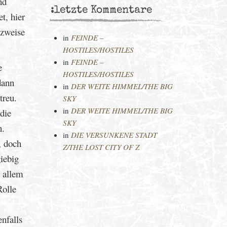
nd
:letzte Kommentare
t, hier
tzweise
in
FEINDE –
HOSTILES/HOSTILES
in
FEINDE –
e
HOSTILES/HOSTILES
dann
in
DER WEITE HIMMEL/THE BIG
treu.
SKY
in
DER WEITE HIMMEL/THE BIG
 die
SKY
n.
in
DIE VERSUNKENE STADT
, doch
Z/THE LOST CITY OF Z
iebig
r allem
Rolle
nfalls