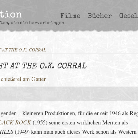
ction
Filme
Bücher
Gesel
ften, die sie hervorbringen
 AT THE O.K. CORRAL
T AT THE O.K. CORRAL
Schießerei am Gatter
agenden – kleineren Produktionen, für die er seit 1946 als Re
BLACK ROCK
(1955) seine ersten wirklichen Meriten als
HILLS
(1949) kann man auch dieses Werk schon als Western