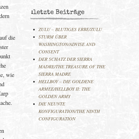
nzen
:letzte Beiträge
üdern
ZULU – BLUTIGES ERBE/ZULU
auf die
STURM ÜBER
WASHINGTON/ADVISE AND
ster
CONSENT
punkt
DER SCHATZ DER SIERRA
che
MADRE/THE TREASURE OF THE
te, wie
SIERRA MADRE
HELLBOY – DIE GOLDENE
nd
ARMEE/HELLBOY II: THE
Earp
GOLDEN ARMY
Rache.
DIE NEUNTE
KONFIGURATION/THE NINTH
CONFIGURATION
en