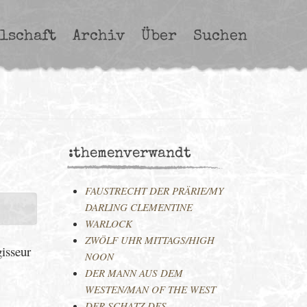
lschaft
Archiv
Über
Suchen
:themenverwandt
FAUSTRECHT DER PRÄRIE/MY
DARLING CLEMENTINE
WARLOCK
ZWÖLF UHR MITTAGS/HIGH
gisseur
NOON
DER MANN AUS DEM
WESTEN/MAN OF THE WEST
DER SCHATZ DES