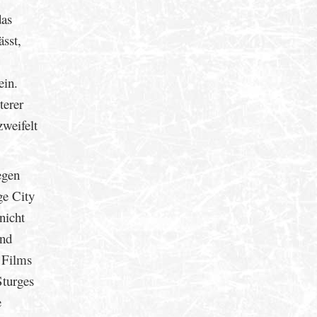
das
ässt,
ein.
terer
zweifelt
egen
ge City
nicht
ind
s Films
Sturges
e