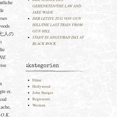
ntliche
GEHENKTEN/THE LAW AND
de
JAKE WADE
eses
DER LETZTE ZUG VON GUN
HILL/THE LAST TRAIN FROM
woods
GUN HILL
fes 七人の
STADT IN ANGST/BAD DAY AT
h
BLACK ROCK
die
THE
eise
:kategorien
Filme
n
Hollywood
te er,
John Sturges
ksal
Regisseure
Western
Rache,
O.K.