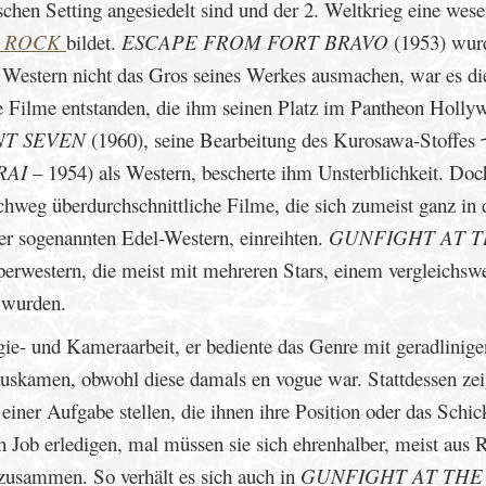
chen Setting angesiedelt sind und der 2. Weltkrieg eine wese
K ROCK
bildet.
ESCAPE FROM FORT BRAVO
(1953) wur
l Western nicht das Gros seines Werkes ausmachen, war es di
ene Filme entstanden, die ihm seinen Platz im Pantheon Holly
NT SEVEN
(1960), seine Bearbeitung des Kurosawa-Stof
RAI
– 1954) als Western, bescherte ihm Unsterblichkeit. Doc
hweg überdurchschnittliche Filme, die sich zumeist ganz in 
er sogenannten Edel-Western, einreihten.
GUNFIGHT AT 
perwestern, die meist mit mehreren Stars, einem vergleichsw
 wurden.
egie- und Kameraarbeit, er bediente das Genre mit geradlinige
 auskamen, obwohl diese damals en vogue war. Stattdessen zeig
 einer Aufgabe stellen, die ihnen ihre Position oder das Schic
en Job erledigen, mal müssen sie sich ehrenhalber, meist aus 
zusammen. So verhält es sich auch in
GUNFIGHT AT THE 