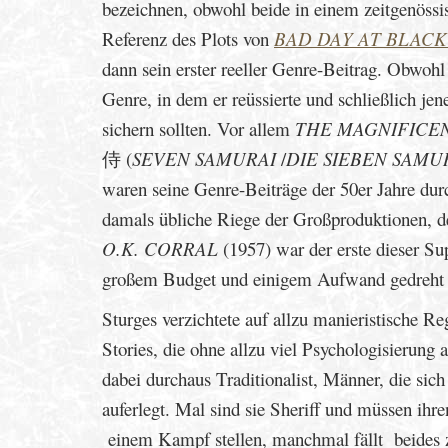
bezeichnen, obwohl beide in einem zeitgenössis
Referenz des Plots von
BAD DAY AT BLAC
dann sein erster reeller Genre-Beitrag. Obwoh
Genre, in dem er reüssierte und schließlich j
sichern sollten. Vor allem
THE MAGNIFICE
侍 (
SEVEN SAMURAI
/
DIE SIEBEN SAMU
waren seine Genre-Beiträge der 50er Jahre durc
damals übliche Riege der Großproduktionen, d
O.K. CORRAL
(1957) war der erste dieser Su
großem Budget und einigem Aufwand gedreht
Sturges verzichtete auf allzu manieristische R
Stories, die ohne allzu viel Psychologisierung
dabei durchaus Traditionalist, Männer, die sich
auferlegt. Mal sind sie Sheriff und müssen ihr
einem Kampf stellen, manchmal fällt beides 