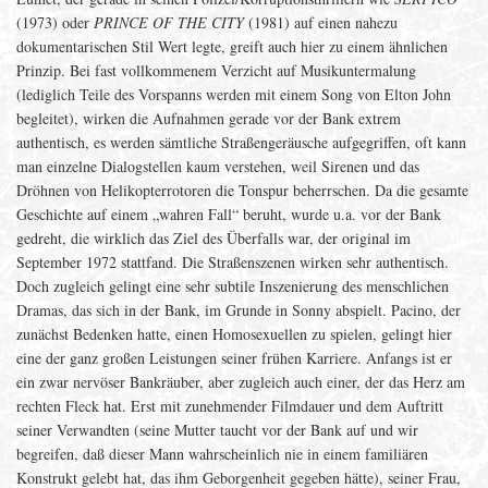
(1973) oder
PRINCE OF THE CITY
(1981) auf einen nahezu
dokumentarischen Stil Wert legte, greift auch hier zu einem ähnlichen
Prinzip. Bei fast vollkommenem Verzicht auf Musikuntermalung
(lediglich Teile des Vorspanns werden mit einem Song von Elton John
begleitet), wirken die Aufnahmen gerade vor der Bank extrem
authentisch, es werden sämtliche Straßengeräusche aufgegriffen, oft kann
man einzelne Dialogstellen kaum verstehen, weil Sirenen und das
Dröhnen von Helikopterrotoren die Tonspur beherrschen. Da die gesamte
Geschichte auf einem „wahren Fall“ beruht, wurde u.a. vor der Bank
gedreht, die wirklich das Ziel des Überfalls war, der original im
September 1972 stattfand. Die Straßenszenen wirken sehr authentisch.
Doch zugleich gelingt eine sehr subtile Inszenierung des menschlichen
Dramas, das sich in der Bank, im Grunde in Sonny abspielt. Pacino, der
zunächst Bedenken hatte, einen Homosexuellen zu spielen, gelingt hier
eine der ganz großen Leistungen seiner frühen Karriere. Anfangs ist er
ein zwar nervöser Bankräuber, aber zugleich auch einer, der das Herz am
rechten Fleck hat. Erst mit zunehmender Filmdauer und dem Auftritt
seiner Verwandten (seine Mutter taucht vor der Bank auf und wir
begreifen, daß dieser Mann wahrscheinlich nie in einem familiären
Konstrukt gelebt hat, das ihm Geborgenheit gegeben hätte), seiner Frau,