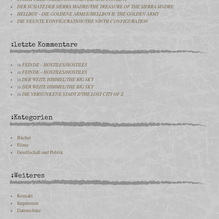
DER SCHATZ DER SIERRA MADRE/THE TREASURE OF THE SIERRA MADRE
HELLBOY – DIE GOLDENE ARMEE/HELLBOY II: THE GOLDEN ARMY
DIE NEUNTE KONFIGURATION/THE NINTH CONFIGURATION
:letzte Kommentare
in
FEINDE – HOSTILES/HOSTILES
in
FEINDE – HOSTILES/HOSTILES
in
DER WEITE HIMMEL/THE BIG SKY
in
DER WEITE HIMMEL/THE BIG SKY
in
DIE VERSUNKENE STADT Z/THE LOST CITY OF Z
:Kategorien
Bücher
Filme
Gesellschaft und Politik
:Weiteres
Kontakt
Impressum
Datenschutz