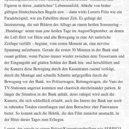
Figuren in deren „natürlichen“ Lebensumfeld, Abkehr von bisher
gültigen filmtechnischen Regeln usw. – dann wirkt Lumets Film wie ein
Paradebeispiel, wie ein Fabelfilm dieser Zeit. Es gelingt der
Inszenierung, die mit Bildern des Alltags an einem heißen Sommertag –
‚Hundstage‘ nennt man jene heißen Tage im August/September, an denen
die Luft flirrt vor Hitze und alle Bewegung in eine Art natürliche
Zeitlupe verfällt – beginnt, vom ersten Moment an, eine nervöse
Spannung aufzubauen. Gerade die ersten 30 Minuten in der Bank sind
rasant gefilmt, wenn Pacino immer wieder zwischen dem Tresorraum und
der Eingangstür auf glatten Sohlen der Bank hin- und herschlittert und
die Kamera diese Bewegung durch den Kassenraum rasend verfolgt,
durch die Montage und schnelle Schnitte aufgegriffen durch die
Bewegung vor der Bank, wo Polizeiwagen, Rettungswagen, die Vans der
TV-Stationen angerast kommen und chaotisch durcheinander parken. Je
länger die Situation in der Bank anhält, desto ruhiger wird auch die
Kamera, die sich schließlich erlaubt, auch das Innere der Bank nur noch
in ruhenden Totalen einzufangen und dem Betrachter eher Panoramen
bietet. So kommt auch die Hektik, die den Film zunächst ausmacht, in
der Hitze dieses Tages zum Erliegen.
Lumet, der gerade in seinen Polizei/Korruptionsthrillern wie
SERPICO