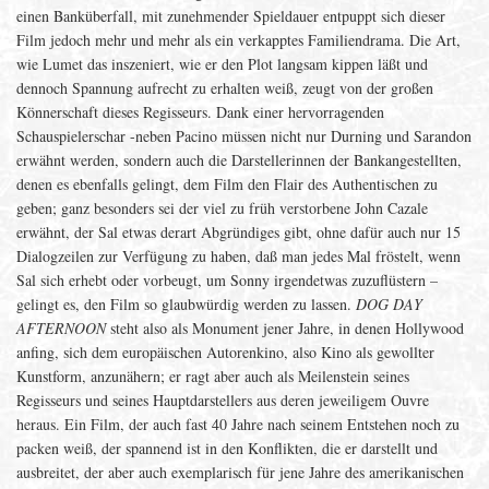
einen Banküberfall, mit zunehmender Spieldauer entpuppt sich dieser
Film jedoch mehr und mehr als ein verkapptes Familiendrama. Die Art,
wie Lumet das inszeniert, wie er den Plot langsam kippen läßt und
dennoch Spannung aufrecht zu erhalten weiß, zeugt von der großen
Könnerschaft dieses Regisseurs. Dank einer hervorragenden
Schauspielerschar -neben Pacino müssen nicht nur Durning und Sarandon
erwähnt werden, sondern auch die Darstellerinnen der Bankangestellten,
denen es ebenfalls gelingt, dem Film den Flair des Authentischen zu
geben; ganz besonders sei der viel zu früh verstorbene John Cazale
erwähnt, der Sal etwas derart Abgründiges gibt, ohne dafür auch nur 15
Dialogzeilen zur Verfügung zu haben, daß man jedes Mal fröstelt, wenn
Sal sich erhebt oder vorbeugt, um Sonny irgendetwas zuzuflüstern –
gelingt es, den Film so glaubwürdig werden zu lassen.
DOG DAY
AFTERNOON
steht also als Monument jener Jahre, in denen Hollywood
anfing, sich dem europäischen Autorenkino, also Kino als gewollter
Kunstform, anzunähern; er ragt aber auch als Meilenstein seines
Regisseurs und seines Hauptdarstellers aus deren jeweiligem Ouvre
heraus. Ein Film, der auch fast 40 Jahre nach seinem Entstehen noch zu
packen weiß, der spannend ist in den Konflikten, die er darstellt und
ausbreitet, der aber auch exemplarisch für jene Jahre des amerikanischen