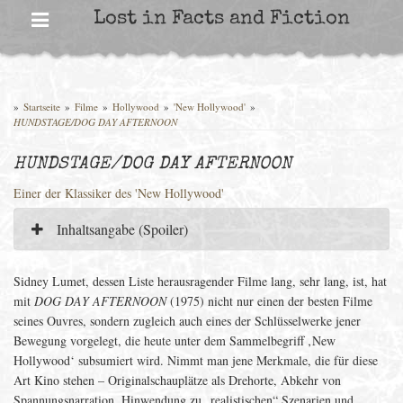
Skip
Lost in Facts and Fiction
to
content
»
Startseite
»
Filme
»
Hollywood
»
'New Hollywood'
»
HUNDSTAGE/DOG DAY AFTERNOON
HUNDSTAGE/DOG DAY AFTERNOON
Einer der Klassiker des 'New Hollywood'
Inhaltsangabe (Spoiler)
Sidney Lumet, dessen Liste herausragender Filme lang, sehr lang, ist, hat
mit
DOG DAY AFTERNOON
(1975) nicht nur einen der besten Filme
seines Ouvres, sondern zugleich auch eines der Schlüsselwerke jener
Bewegung vorgelegt, die heute unter dem Sammelbegriff ‚New
Hollywood‘ subsumiert wird. Nimmt man jene Merkmale, die für diese
Art Kino stehen – Originalschauplätze als Drehorte, Abkehr von
Spannungsnarration, Hinwendung zu „realistischen“ Szenarien und