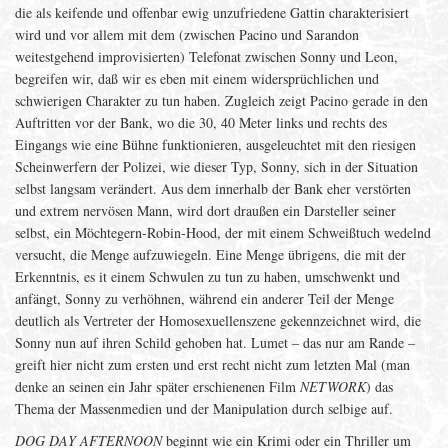
die als keifende und offenbar ewig unzufriedene Gattin charakterisiert
wird und vor allem mit dem (zwischen Pacino und Sarandon
weitestgehend improvisierten) Telefonat zwischen Sonny und Leon,
begreifen wir, daß wir es eben mit einem widersprüchlichen und
schwierigen Charakter zu tun haben. Zugleich zeigt Pacino gerade in den
Auftritten vor der Bank, wo die 30, 40 Meter links und rechts des
Eingangs wie eine Bühne funktionieren, ausgeleuchtet mit den riesigen
Scheinwerfern der Polizei, wie dieser Typ, Sonny, sich in der Situation
selbst langsam verändert. Aus dem innerhalb der Bank eher verstörten
und extrem nervösen Mann, wird dort draußen ein Darsteller seiner
selbst, ein Möchtegern-Robin-Hood, der mit einem Schweißtuch wedelnd
versucht, die Menge aufzuwiegeln. Eine Menge übrigens, die mit der
Erkenntnis, es it einem Schwulen zu tun zu haben, umschwenkt und
anfängt, Sonny zu verhöhnen, während ein anderer Teil der Menge
deutlich als Vertreter der Homosexuellenszene gekennzeichnet wird, die
Sonny nun auf ihren Schild gehoben hat. Lumet – das nur am Rande –
greift hier nicht zum ersten und erst recht nicht zum letzten Mal (man
denke an seinen ein Jahr später erschienenen Film
NETWORK
) das
Thema der Massenmedien und der Manipulation durch selbige auf.
DOG DAY AFTERNOON
beginnt wie ein Krimi oder ein Thriller um