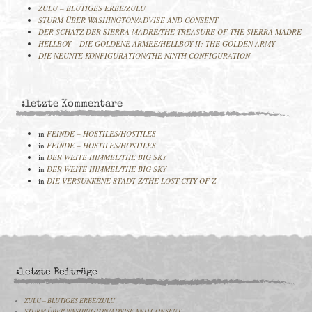
ZULU – BLUTIGES ERBE/ZULU
STURM ÜBER WASHINGTON/ADVISE AND CONSENT
DER SCHATZ DER SIERRA MADRE/THE TREASURE OF THE SIERRA MADRE
HELLBOY – DIE GOLDENE ARMEE/HELLBOY II: THE GOLDEN ARMY
DIE NEUNTE KONFIGURATION/THE NINTH CONFIGURATION
:letzte Kommentare
in
FEINDE – HOSTILES/HOSTILES
in
FEINDE – HOSTILES/HOSTILES
in
DER WEITE HIMMEL/THE BIG SKY
in
DER WEITE HIMMEL/THE BIG SKY
in
DIE VERSUNKENE STADT Z/THE LOST CITY OF Z
:letzte Beiträge
ZULU – BLUTIGES ERBE/ZULU
STURM ÜBER WASHINGTON/ADVISE AND CONSENT