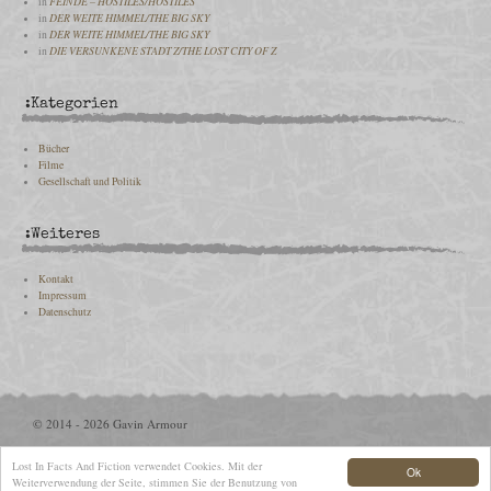
in
FEINDE – HOSTILES/HOSTILES
in
DER WEITE HIMMEL/THE BIG SKY
in
DER WEITE HIMMEL/THE BIG SKY
in
DIE VERSUNKENE STADT Z/THE LOST CITY OF Z
:Kategorien
Bücher
Filme
Gesellschaft und Politik
:Weiteres
Kontakt
Impressum
Datenschutz
© 2014 - 2026 Gavin Armour
Lost In Facts And Fiction verwendet Cookies. Mit der
Ok
Weiterverwendung der Seite, stimmen Sie der Benutzung von