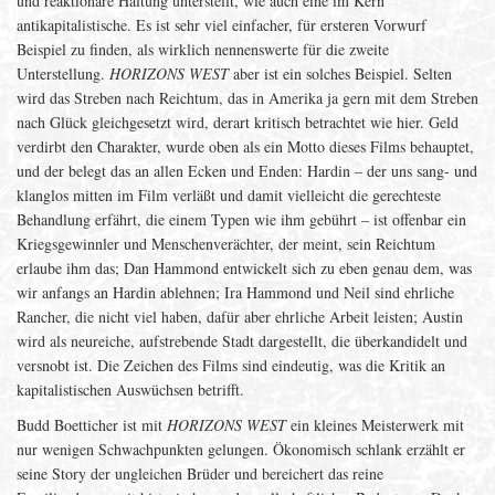
und reaktionäre Haltung unterstellt, wie auch eine im Kern
antikapitalistische. Es ist sehr viel einfacher, für ersteren Vorwurf
Beispiel zu finden, als wirklich nennenswerte für die zweite
Unterstellung.
HORIZONS WEST
aber ist ein solches Beispiel. Selten
wird das Streben nach Reichtum, das in Amerika ja gern mit dem Streben
nach Glück gleichgesetzt wird, derart kritisch betrachtet wie hier. Geld
verdirbt den Charakter, wurde oben als ein Motto dieses Films behauptet,
und der belegt das an allen Ecken und Enden: Hardin – der uns sang- und
klanglos mitten im Film verläßt und damit vielleicht die gerechteste
Behandlung erfährt, die einem Typen wie ihm gebührt – ist offenbar ein
Kriegsgewinnler und Menschenverächter, der meint, sein Reichtum
erlaube ihm das; Dan Hammond entwickelt sich zu eben genau dem, was
wir anfangs an Hardin ablehnen; Ira Hammond und Neil sind ehrliche
Rancher, die nicht viel haben, dafür aber ehrliche Arbeit leisten; Austin
wird als neureiche, aufstrebende Stadt dargestellt, die überkandidelt und
versnobt ist. Die Zeichen des Films sind eindeutig, was die Kritik an
kapitalistischen Auswüchsen betrifft.
Budd Boetticher ist mit
HORIZONS WEST
ein kleines Meisterwerk mit
nur wenigen Schwachpunkten gelungen. Ökonomisch schlank erzählt er
seine Story der ungleichen Brüder und bereichert das reine