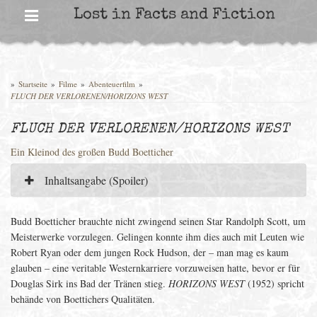
Skip
Lost in Facts and Fiction
to
content
»
Startseite
»
Filme
»
Abenteuerfilm
»
FLUCH DER VERLORENEN/HORIZONS WEST
FLUCH DER VERLORENEN/HORIZONS WEST
Ein Kleinod des großen Budd Boetticher
Inhaltsangabe (Spoiler)
Budd Boetticher brauchte nicht zwingend seinen Star Randolph Scott, um
Meisterwerke vorzulegen. Gelingen konnte ihm dies auch mit Leuten wie
Robert Ryan oder dem jungen Rock Hudson, der – man mag es kaum
glauben – eine veritable Westernkarriere vorzuweisen hatte, bevor er für
Douglas Sirk ins Bad der Tränen stieg.
HORIZONS WEST
(1952) spricht
behände von Boettichers Qualitäten.