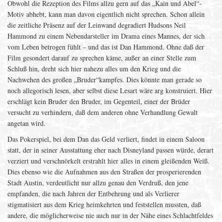
Obwohl die Rezeption des Films allzu gern auf das „Kain und Abel“-
Motiv abhebt, kann man davon eigentlich nicht sprechen. Schon allein
die zeitliche Präsenz auf der Leinwand degradiert Hudsons Neil
Hammond zu einem Nebendarsteller im Drama eines Mannes, der sich
vom Leben betrogen fühlt – und das ist Dan Hammond. Ohne daß der
Film gesondert darauf zu sprechen käme, außer an einer Stelle zum
Schluß hin, dreht sich hier nahezu alles um den Krieg und die
Nachwehen des großen „Bruder“kampfes. Dies könnte man gerade so
noch allegorisch lesen, aber selbst diese Lesart wäre arg konstruiert. Hier
erschlägt kein Bruder den Bruder, im Gegenteil, einer der Brüder
versucht zu verhindern, daß dem anderen ohne Verhandlung Gewalt
angetan wird.
Das Pokerspiel, bei dem Dan das Geld verliert, findet in einem Saloon
statt, der in seiner Ausstattung eher nach Disneyland passen würde, derart
verziert und verschnörkelt erstrahlt hier alles in einem gleißenden Weiß.
Dies ebenso wie die Aufnahmen aus den Straßen der prosperierenden
Stadt Austin, verdeutlicht nur allzu genau den Verdruß, den jene
empfanden, die nach Jahren der Entbehrung und als Verlierer
stigmatisiert aus dem Krieg heimkehrten und feststellen mussten, daß
andere, die möglicherweise nie auch nur in der Nähe eines Schlachtfeldes