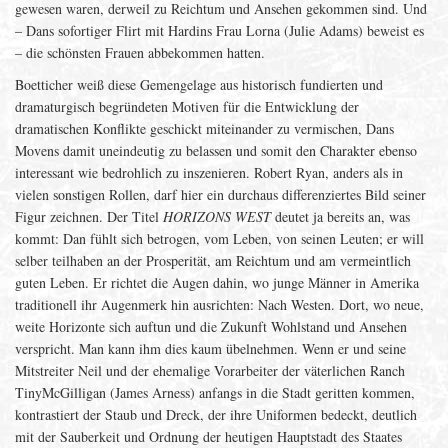
gewesen waren, derweil zu Reichtum und Ansehen gekommen sind. Und
– Dans sofortiger Flirt mit Hardins Frau Lorna (Julie Adams) beweist es
– die schönsten Frauen abbekommen hatten.
Boetticher weiß diese Gemengelage aus historisch fundierten und
dramaturgisch begründeten Motiven für die Entwicklung der
dramatischen Konflikte geschickt miteinander zu vermischen, Dans
Movens damit uneindeutig zu belassen und somit den Charakter ebenso
interessant wie bedrohlich zu inszenieren. Robert Ryan, anders als in
vielen sonstigen Rollen, darf hier ein durchaus differenziertes Bild seiner
Figur zeichnen. Der Titel
HORIZONS WEST
deutet ja bereits an, was
kommt: Dan fühlt sich betrogen, vom Leben, von seinen Leuten; er will
selber teilhaben an der Prosperität, am Reichtum und am vermeintlich
guten Leben. Er richtet die Augen dahin, wo junge Männer in Amerika
traditionell ihr Augenmerk hin ausrichten: Nach Westen. Dort, wo neue,
weite Horizonte sich auftun und die Zukunft Wohlstand und Ansehen
verspricht. Man kann ihm dies kaum übelnehmen. Wenn er und seine
Mitstreiter Neil und der ehemalige Vorarbeiter der väterlichen Ranch
TinyMcGilligan (James Arness) anfangs in die Stadt geritten kommen,
kontrastiert der Staub und Dreck, der ihre Uniformen bedeckt, deutlich
mit der Sauberkeit und Ordnung der heutigen Hauptstadt des Staates