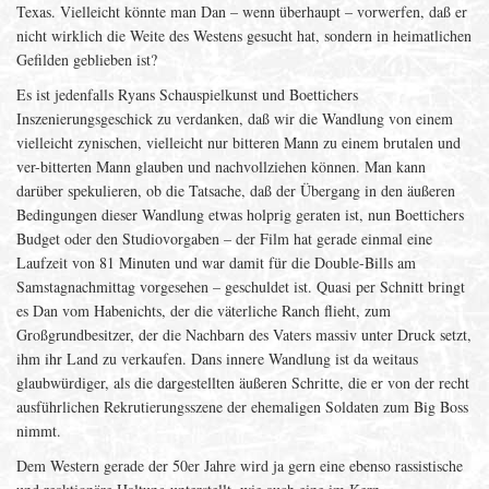
Texas. Vielleicht könnte man Dan – wenn überhaupt – vorwerfen, daß er
nicht wirklich die Weite des Westens gesucht hat, sondern in heimatlichen
Gefilden geblieben ist?
Es ist jedenfalls Ryans Schauspielkunst und Boettichers
Inszenierungsgeschick zu verdanken, daß wir die Wandlung von einem
vielleicht zynischen, vielleicht nur bitteren Mann zu einem brutalen und
ver-bitterten Mann glauben und nachvollziehen können. Man kann
darüber spekulieren, ob die Tatsache, daß der Übergang in den äußeren
Bedingungen dieser Wandlung etwas holprig geraten ist, nun Boettichers
Budget oder den Studiovorgaben – der Film hat gerade einmal eine
Laufzeit von 81 Minuten und war damit für die Double-Bills am
Samstagnachmittag vorgesehen – geschuldet ist. Quasi per Schnitt bringt
es Dan vom Habenichts, der die väterliche Ranch flieht, zum
Großgrundbesitzer, der die Nachbarn des Vaters massiv unter Druck setzt,
ihm ihr Land zu verkaufen. Dans innere Wandlung ist da weitaus
glaubwürdiger, als die dargestellten äußeren Schritte, die er von der recht
ausführlichen Rekrutierungsszene der ehemaligen Soldaten zum Big Boss
nimmt.
Dem Western gerade der 50er Jahre wird ja gern eine ebenso rassistische