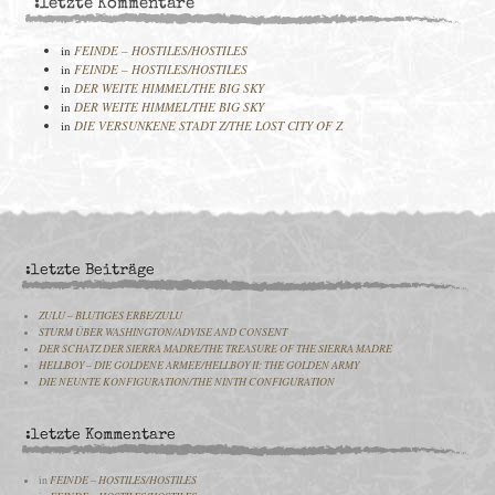
:letzte Kommentare
in
FEINDE – HOSTILES/HOSTILES
in
FEINDE – HOSTILES/HOSTILES
in
DER WEITE HIMMEL/THE BIG SKY
in
DER WEITE HIMMEL/THE BIG SKY
in
DIE VERSUNKENE STADT Z/THE LOST CITY OF Z
:letzte Beiträge
ZULU – BLUTIGES ERBE/ZULU
STURM ÜBER WASHINGTON/ADVISE AND CONSENT
DER SCHATZ DER SIERRA MADRE/THE TREASURE OF THE SIERRA MADRE
HELLBOY – DIE GOLDENE ARMEE/HELLBOY II: THE GOLDEN ARMY
DIE NEUNTE KONFIGURATION/THE NINTH CONFIGURATION
:letzte Kommentare
in
FEINDE – HOSTILES/HOSTILES