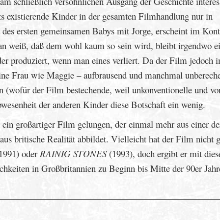
 am schließlich versöhnlichen Ausgang der Geschichte interess
s existierende Kinder in der gesamten Filmhandlung nur in
 des ersten gemeinsamen Babys mit Jorge, erscheint im Kont
n weiß, daß dem wohl kaum so sein wird, bleibt irgendwo e
r produziert, wenn man eines verliert. Da der Film jedoch 
 eine Frau wie Maggie – aufbrausend und manchmal unberech
nn (wofür der Film bestechende, weil unkonventionelle und vo
Abwesenheit der anderen Kinder diese Botschaft ein wenig.
 ein großartiger Film gelungen, der einmal mehr aus einer de
us britische Realität abbildet. Vielleicht hat der Film nicht 
1991) oder
RAINIG STONES
(1993), doch ergibt er mit dies
ichkeiten in Großbritannien zu Beginn bis Mitte der 90er Jahr