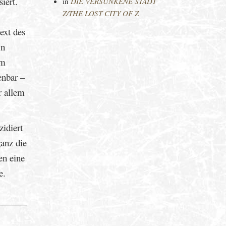
iert.
in
DIE VERSUNKENE STADT
Z/THE LOST CITY OF Z
ext des
in
im
enbar –
r allem
zidiert
ganz die
en eine
e.