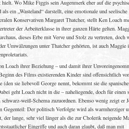
ht hielt. Wo Mike Figgis sein Augenmerk eher auf die psychis
 als ein „Wasteland“ darstellt, eine emotionale und seelisch
eralen Konservativen Margaret Thatcher, stellt Ken Loach me
ertreter der Arbeiterklasse in ihrer ganzen Härte gelten. Mag
durchaus, dieses Erbe mit Verve und Stolz zu vertreten, doch 
nd der Umwälzungen unter Thatcher gehörten, ist auch Maggie 
nproletariats.
n Loach ihrer Beziehung – und damit ihrer Unvoreingenom
Beginn des Films existierenden Kinder sind offensichtlich v
 (den sie liebevoll George nennt, bekommt sie die spanische
Dabei geht Loach nicht in die – naheliegende, doch für einen 
em schwarz-weiß-Schema zuzuordnen. Ebenso wenig zeigt er J
m Gegenteil: Der politisch Verfolgte wird als warmherziger 
, der lange, sehr viel länger als die zur Cholerik neigende M
htsstaatlicher Eingriffe und auch daran glaubt, daß man mit