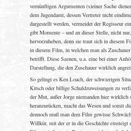
vernünftigen Argumenten (s)einer Sache diene
dem Jugendamt, dessen Vertreter nicht eindimen
dargestellt werden, vermeidet der Regisseur e
gibt Momente – und an dieser Stelle, nicht nur
hervorzuheben, denn sie traut sich in diesem F
in diesem Film, in welchen man als Zuschauer
betrifft. Diese Szenen, u.a. eine bei einer Anhö
Darstellung, die den Zuschauer wirklich angreif
So gelingt es Ken Loach, der schwierigen Situ
Kitsch oder billige Schuldzuweisungen zu verf
der Mut, außer Jorge niemanden hier wirklich 
heranzurücken, macht das Wesen und somit die 
dennoch muß man dem Film gewisse Schwächen at
Willkür, mit der er in die Geschichte einsteigt u