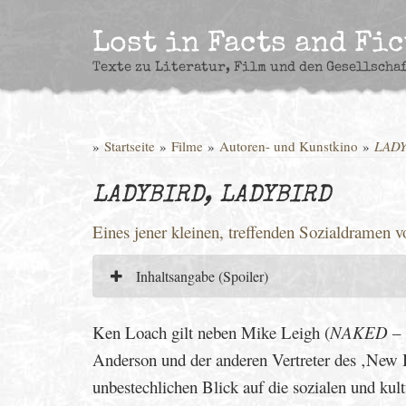
Skip
to
Lost in Facts and Fi
content
Texte zu Literatur, Film und den Gesellscha
»
Startseite
»
Filme
»
Autoren- und Kunstkino
»
LADY
LADYBIRD, LADYBIRD
Eines jener kleinen, treffenden Sozialdramen
Inhaltsangabe (Spoiler)
Ken Loach gilt neben Mike Leigh (
NAKED
– 
Anderson und der anderen Vertreter des ‚New B
unbestechlichen Blick auf die sozialen und kul