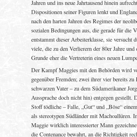
Jahren und ins neue Jahrtausend hinein aufrec
Dispositionen seiner Figuren lenkt und England
nach den harten Jahren des Regimes der neolib
sozialen Bedingungen aus, die gerade für die V
entstammt dieser Arbeiterklasse, sie versucht 
viele, die zu den Verlierern der 80er Jahre u
Grunde eher die Vertreterin eines neuen Lumpe
Der Kampf Maggies mit den Behörden wird vo
gegenüber Fremden; zwei ihrer vier bereits zu 
schwarzen Vater – zu dem Südamerikaner Jorge
Aussprache doch nicht hin) entgegen gestellt. 
Stoff tödliche – Falle, „Gut“ und „Böse“ ein
als stereotypen Südländer mit Machoallüren. I
Maggie wirklich interessierter Mann gezeichnet
die Contenance bewahrt, an die Richtigkeit rec