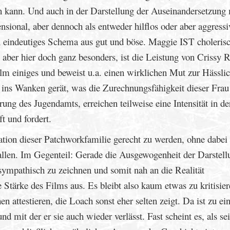
n kann. Und auch in der Darstellung der Auseinandersetzung 
sional, aber dennoch als entweder hilflos oder aber aggressi
in eindeutiges Schema aus gut und böse. Maggie IST cholerisc
, aber hier doch ganz besonders, ist die Leistung von Crissy 
ilm einiges und beweist u.a. einen wirklichen Mut zur Hässlic
 ins Wanken gerät, was die Zurechnungsfähigkeit dieser Frau
rung des Jugendamts, erreichen teilweise eine Intensität in de
t und fordert.
ation dieser Patchworkfamilie gerecht zu werden, ohne dabei 
allen. Im Gegenteil: Gerade die Ausgewogenheit der Darstell
sympathisch zu zeichnen und somit nah an die Realität
Stärke des Films aus. Es bleibt also kaum etwas zu kritisier
testieren, die Loach sonst eher selten zeigt. Da ist zu ei
nd mit der er sie auch wieder verlässt. Fast scheint es, als sei