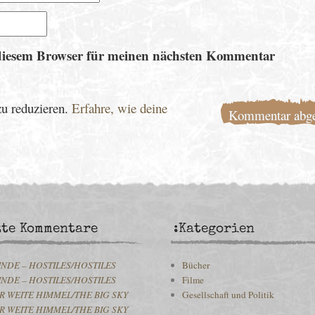
diesem Browser für meinen nächsten Kommentar
u reduzieren.
Erfahre, wie deine
zte Kommentare
:Kategorien
INDE – HOSTILES/HOSTILES
Bücher
INDE – HOSTILES/HOSTILES
Filme
R WEITE HIMMEL/THE BIG SKY
Gesellschaft und Politik
R WEITE HIMMEL/THE BIG SKY