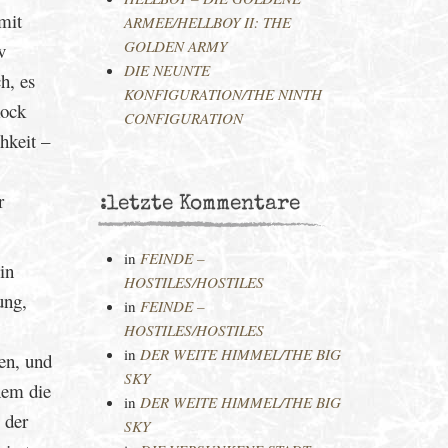
mit
ARMEE/HELLBOY II: THE
GOLDEN ARMY
v
DIE NEUNTE
h, es
KONFIGURATION/THE NINTH
Rock
CONFIGURATION
hkeit –
r
:letzte Kommentare
in
FEINDE –
in
HOSTILES/HOSTILES
ung,
in
FEINDE –
HOSTILES/HOSTILES
in
DER WEITE HIMMEL/THE BIG
en, und
SKY
nem die
in
DER WEITE HIMMEL/THE BIG
 der
SKY