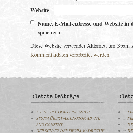
Website
Name, E-Mail-Adresse und Website in 
speichern.
Diese Website verwendet Akismet, um Spam z
Kommentardaten verarbeitet werden.
:letzte Beiträge
:let
ZULU – BLUTIGES ERBE/ZULU
in
FE
STURM ÜBER WASHINGTON/ADVISE
in
FE
AND CONSENT
in
DE
DER SCHATZ DER SIERRA MADRE/THE
in
DE