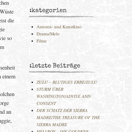
chen
e Wüste
:kategorien
ist die
Autoren- und Kunstkino
gie
Drama/Melo
wie so
Filme
im
:letzte Beiträge
menheit
on einem
ZULU – BLUTIGES ERBE/ZULU
STURM ÜBER
solchen
WASHINGTON/ADVISE AND
orge
CONSENT
DER SCHATZ DER SIERRA
und an
MADRE/THE TREASURE OF THE
aggie,
SIERRA MADRE
HELLBOY – DIE GOLDENE