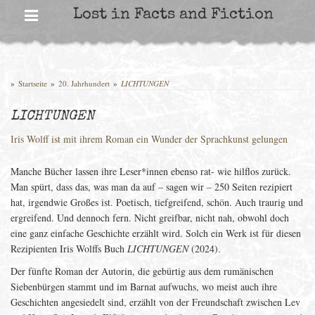
Skip
Lost in Facts and Fiction
to
content
»
Startseite
»
20. Jahrhundert
»
LICHTUNGEN
LICHTUNGEN
Iris Wolff ist mit ihrem Roman ein Wunder der Sprachkunst gelungen
Manche Bücher lassen ihre Leser*innen ebenso rat- wie hilflos zurück.
Man spürt, dass das, was man da auf – sagen wir – 250 Seiten rezipiert
hat, irgendwie Großes ist. Poetisch, tiefgreifend, schön. Auch traurig und
ergreifend. Und dennoch fern. Nicht greifbar, nicht nah, obwohl doch
eine ganz einfache Geschichte erzählt wird. Solch ein Werk ist für diesen
Rezipienten Iris Wolffs Buch
LICHTUNGEN
(2024).
Der fünfte Roman der Autorin, die gebürtig aus dem rumänischen
Siebenbürgen stammt und im Barnat aufwuchs, wo meist auch ihre
Geschichten angesiedelt sind, erzählt von der Freundschaft zwischen Lev