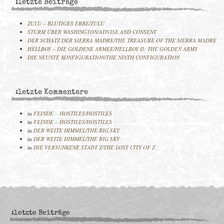
:letzte Beiträge
ZULU – BLUTIGES ERBE/ZULU
STURM ÜBER WASHINGTON/ADVISE AND CONSENT
DER SCHATZ DER SIERRA MADRE/THE TREASURE OF THE SIERRA MADRE
HELLBOY – DIE GOLDENE ARMEE/HELLBOY II: THE GOLDEN ARMY
DIE NEUNTE KONFIGURATION/THE NINTH CONFIGURATION
:letzte Kommentare
in
FEINDE – HOSTILES/HOSTILES
in
FEINDE – HOSTILES/HOSTILES
in
DER WEITE HIMMEL/THE BIG SKY
in
DER WEITE HIMMEL/THE BIG SKY
in
DIE VERSUNKENE STADT Z/THE LOST CITY OF Z
:letzte Beiträge