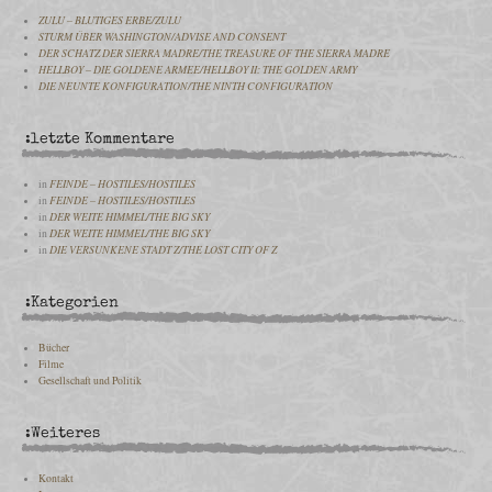
ZULU – BLUTIGES ERBE/ZULU
STURM ÜBER WASHINGTON/ADVISE AND CONSENT
DER SCHATZ DER SIERRA MADRE/THE TREASURE OF THE SIERRA MADRE
HELLBOY – DIE GOLDENE ARMEE/HELLBOY II: THE GOLDEN ARMY
DIE NEUNTE KONFIGURATION/THE NINTH CONFIGURATION
:letzte Kommentare
in
FEINDE – HOSTILES/HOSTILES
in
FEINDE – HOSTILES/HOSTILES
in
DER WEITE HIMMEL/THE BIG SKY
in
DER WEITE HIMMEL/THE BIG SKY
in
DIE VERSUNKENE STADT Z/THE LOST CITY OF Z
:Kategorien
Bücher
Filme
Gesellschaft und Politik
:Weiteres
Kontakt