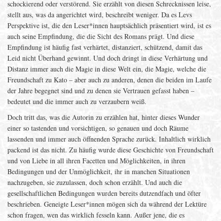
schockierend oder verstörend. Sie erzählt von diesen Schrecknissen leise,
stellt aus, was da angerichtet wird, beschreibt weniger. Da es Levs
Perspektive ist, die den Leser*innen hauptsächlich präsentiert wird, ist es
auch seine Empfindung, die die Sicht des Romans prägt. Und diese
Empfindung ist häufig fast verhärtet, distanziert, schützend, damit das
Leid nicht Überhand gewinnt. Und doch dringt in diese Verhärtung und
Distanz immer auch die Magie in diese Welt ein, die Magie, welche die
Freundschaft zu Kato – aber auch zu anderen, denen die beiden im Laufe
der Jahre begegnet sind und zu denen sie Vertrauen gefasst haben –
bedeutet und die immer auch zu verzaubern weiß.
Doch tritt das, was die Autorin zu erzählen hat, hinter dieses Wunder
einer so tastenden und vorsichtigen, so genauen und doch Räume
lassenden und immer auch öffnenden Sprache zurück. Inhaltlich wirklich
packend ist das nicht. Zu häufig wurde diese Geschichte von Freundschaft
und von Liebe in all ihren Facetten und Möglichkeiten, in ihren
Bedingungen und der Unmöglichkeit, ihr in manchen Situationen
nachzugeben, sie zuzulassen, doch schon erzählt. Und auch die
gesellschaftlichen Bedingungen wurden bereits dutzendfach und öfter
beschrieben. Geneigte Leser*innen mögen sich da während der Lektüre
schon fragen, wen das wirklich fesseln kann. Außer jene, die es