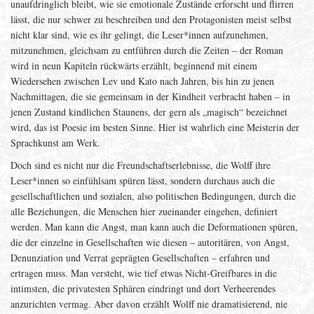
unaufdringlich bleibt, wie sie emotionale Zustände erforscht und flirren
lässt, die nur schwer zu beschreiben und den Protagonisten meist selbst
nicht klar sind, wie es ihr gelingt, die Leser*innen aufzunehmen,
mitzunehmen, gleichsam zu entführen durch die Zeiten – der Roman
wird in neun Kapiteln rückwärts erzählt, beginnend mit einem
Wiedersehen zwischen Lev und Kato nach Jahren, bis hin zu jenen
Nachmittagen, die sie gemeinsam in der Kindheit verbracht haben – in
jenen Zustand kindlichen Staunens, der gern als „magisch“ bezeichnet
wird, das ist Poesie im besten Sinne. Hier ist wahrlich eine Meisterin der
Sprachkunst am Werk.
Doch sind es nicht nur die Freundschaftserlebnisse, die Wolff ihre
Leser*innen so einfühlsam spüren lässt, sondern durchaus auch die
gesellschaftlichen und sozialen, also politischen Bedingungen, durch die
alle Beziehungen, die Menschen hier zueinander eingehen, definiert
werden. Man kann die Angst, man kann auch die Deformationen spüren,
die der einzelne in Gesellschaften wie diesen – autoritären, von Angst,
Denunziation und Verrat geprägten Gesellschaften – erfahren und
ertragen muss. Man versteht, wie tief etwas Nicht-Greifbares in die
intimsten, die privatesten Sphären eindringt und dort Verheerendes
anzurichten vermag. Aber davon erzählt Wolff nie dramatisierend, nie