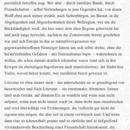
persönlich betreffen mag. Wer aber – durch familiäre Bande, durch
Freundschaften – selbst Verbindungen in jene Gegenden hat, von denen
Wolff eben auch immer erzählt, nach Siebenbürgen, ins Barnat, in die
Abgelegenheit und Abgeschiedenheit dieser Weltregion, wer um die
Rückständigkeit weiß, die hier unter dem alten Regime geherrscht hat
und noch lange herrschte, nachdem die Zeitenwende bereits geschehen
war und sich Europa in den so zukunftsvergessenen wie
gegenwartsbesoffenen Neunziger Jahren um sich selbst drehte, ohne die
heraufziehenden Gefahren – des Nationalismus bspw. – wahrnehmen zu
wollen, die schon damals deutlich erkennbar waren (und sich in den
Kriegen im ehemaligen Jugoslawien auch manifestierten), der findet hier
Vieles, wovon hören konnte, wer zuzuhören bereit gewesen ist.
Literatur ist eben immer auch – das unterscheidet sie so grundlegend von
theoretischer und Sach-Literatur – ein emotionales Abenteuer. Immer
läuft man Gefahr, auf dünnem Eis zu wandeln und wenn man nicht
aufpasst, wenn man nicht immer wach ist, dann droht man einzubrechen
und wird überwältigt von Erinnerungen, die vielleicht gar nicht die
eigenen sein mögen, die aber tief in einem verwurzelt sind. Und wenn
dann eine so schmerzhaft genaue und so zärtliche und so tiefgreifend
verständnisvolle Beschreibung einer Freundschaft hinzukommt, die