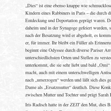
„Dies“ ist eine ebenso knappe wie schmucklose
Kindern eines Rabbiners in Paris – die durch 
Entdeckung und Deportation geprägt waren. Der 
daheim und in der Synagoge gefeiert wurden, se
nach der Besatzung wird er abgeholt, es komm
er, für immer. Ihr bleibt ein Füller als Erinne
beginnt eine Odyssee durch diverse Pariser Arr
unterschiedlichsten Orten und Stellen zu verste
unterkommt, die sie sehr liebt und bald „Omi“ 
macht, auch mit einem unterschwelligen Antis
nach „umerzogen“ werden und läßt sich dies gefa
Dame als „Ersatzmutter“ deutlich. Diese Konk
zwischen Mutter und Tochter und prägt Sarah 
Iris Radisch hatte in der
ZEIT
den Mut, dies Bä