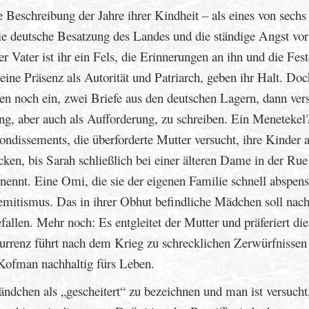
 Beschreibung der Jahre ihrer Kindheit – als eines von sechs
die deutsche Besatzung des Landes und die ständige Angst vor
Vater ist ihr ein Fels, die Erinnerungen an ihn und die Fest
ine Präsenz als Autorität und Patriarch, geben ihr Halt. Doc
en noch ein, zwei Briefe aus den deutschen Lagern, dann ve
rung, aber auch als Aufforderung, zu schreiben. Ein Menetekel
ondissements, die überforderte Mutter versucht, ihre Kinder 
cken, bis Sarah schließlich bei einer älteren Dame in der Ru
nennt. Eine Omi, die sie der eigenen Familie schnell abspens
emitismus. Das in ihrer Obhut befindliche Mädchen soll nac
llen. Mehr noch: Es entgleitet der Mutter und präferiert die 
urrenz führt nach dem Krieg zu schrecklichen Zerwürfnissen
Kofman nachhaltig fürs Leben.
ndchen als „gescheitert“ zu bezeichnen und man ist versucht,