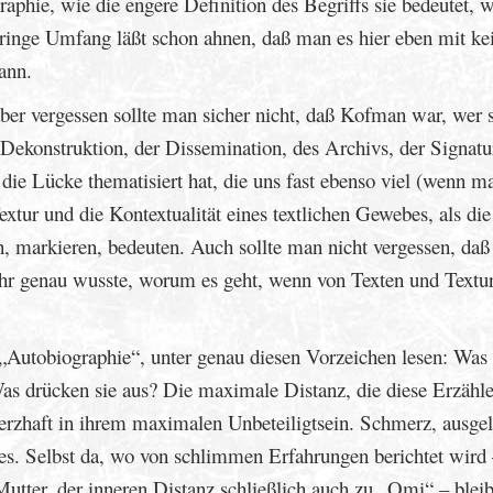
aphie, wie die engere Definition des Begriffs sie bedeutet, w
eringe Umfang läßt schon ahnen, daß man es hier eben mit ke
ann.
ber vergessen sollte man sicher nicht, daß Kofman war, wer 
 Dekonstruktion, der Dissemination, des Archivs, der Signatur
die Lücke thematisiert hat, die uns fast ebenso viel (wenn m
extur und die Kontextualität eines textlichen Gewebes, als die
n, markieren, bedeuten. Auch sollte man nicht vergessen, daß 
ehr genau wusste, worum es geht, wenn von Texten und Textu
e „Autobiographie“, unter genau diesen Vorzeichen lesen: Was
Was drücken sie aus? Die maximale Distanz, die diese Erzähle
merzhaft in ihrem maximalen Unbeteiligtsein. Schmerz, ausgel
es. Selbst da, wo von schlimmen Erfahrungen berichtet wird 
tter, der inneren Distanz schließlich auch zu „Omi“ – bleib