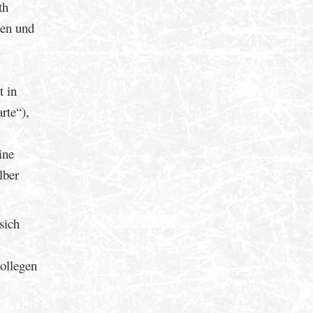
th
gen und
m
t in
rte“),
ine
lber
sich
ollegen