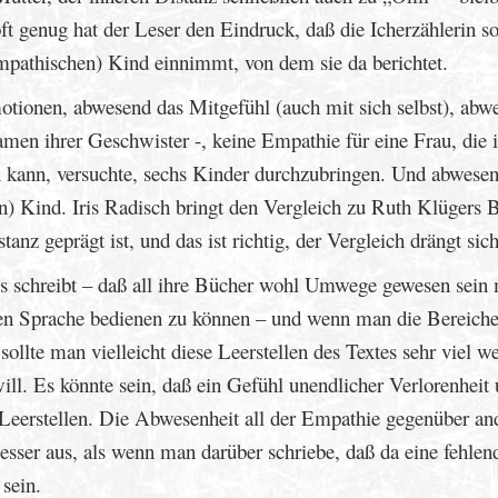
ft genug hat der Leser den Eindruck, daß die Icherzählerin s
athischen) Kind einnimmt, von dem sie da berichtet.
tionen, abwesend das Mitgefühl (auch mit sich selbst), abw
men ihrer Geschwister -, keine Empathie für eine Frau, die i
n kann, versuchte, sechs Kinder durchzubringen. Und abwese
n) Kind. Iris Radisch bringt den Vergleich zu Ruth Klügers B
anz geprägt ist, und das ist richtig, der Vergleich drängt sich
 schreibt – daß all ihre Bücher wohl Umwege gewesen sein
rgen Sprache bedienen zu können – und wenn man die Bereich
ollte man vielleicht diese Leerstellen des Textes sehr viel we
 will. Es könnte sein, daß ein Gefühl unendlicher Verlorenheit
n Leerstellen. Die Abwesenheit all der Empathie gegenüber an
 besser aus, als wenn man darüber schriebe, daß da eine fehlen
sein.