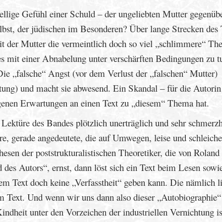
llige Gefühl einer Schuld – der ungeliebten Mutter gegenüb
bst, der jüdischen im Besonderen? Über lange Strecken des 
it der Mutter die vermeintlich doch so viel „schlimmere“ Th
s mit einer Abnabelung unter verschärften Bedingungen zu t
Die „falsche“ Angst (vor dem Verlust der „falschen“ Mutter)
htung) und macht sie abwesend. Ein Skandal – für die Autorin
eigenen Erwartungen an einen Text zu „diesem“ Thema hat.
Lektüre des Bandes plötzlich unerträglich und sehr schmerzh
e, gerade angedeutete, die auf Umwegen, leise und schleich
en der poststrukturalistischen Theoretiker, die von Roland
 des Autors“, ernst, dann löst sich ein Text beim Lesen sowi
em Text doch keine „Verfasstheit“ geben kann. Die nämlich li
dem Text. Und wenn wir uns dann also dieser „Autobiographie“
indheit unter den Vorzeichen der industriellen Vernichtung is