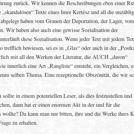
ahrung zurück. Wir kennen die Beschreibungen eben einer Ru
 „skandalösen“ Texte eines Imre Kertész und all die unzähli
s abgelegt haben vom Grauen der Deportation, der Lager, vo
. Wir haben also auch eine gewisse Sozialisation der
nterläuft diese Sozialisation. Wenn jeder Text mit jedem Tex
 trefflich bewiesen, sei es in „Glas“ oder auch in der „Postka
rlich mit all den Werken der Literatur, die AUCH „davon“
ie innerlich eine Art „Rangliste“ entsteht, ein Vergleichen, e
m selben Thema. Eine rezeptionelle Obszönität, die wir se
ollte in einem potentiellen Leser, als dies festzustellen und 
uchen, dann hat er einen enormen Akt in der und für die
 wollte? Da kann man nur bitten, ihre und die Werke ihres K
rage zu erhalten.