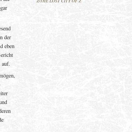
Z/THE LOST CITY OF Z
ogar
esend
n der
nd eben
ericht
 auf.
 mögen,
e
iter
 und
deren
de