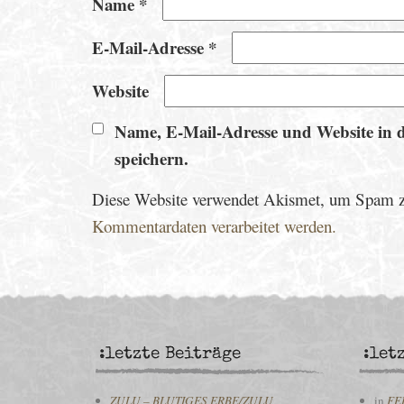
Name
*
E-Mail-Adresse
*
Website
Name, E-Mail-Adresse und Website in 
speichern.
Diese Website verwendet Akismet, um Spam z
Kommentardaten verarbeitet werden.
:letzte Beiträge
:let
ZULU – BLUTIGES ERBE/ZULU
in
FE