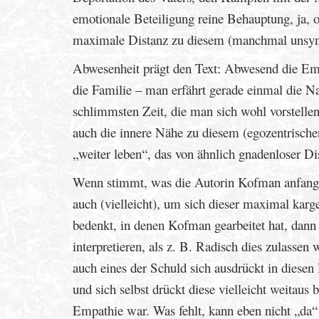
emotionale Beteiligung reine Behauptung, ja, o
maximale Distanz zu diesem (manchmal unsymp
Abwesenheit prägt den Text: Abwesend die Emo
die Familie – man erfährt gerade einmal die Na
schlimmsten Zeit, die man sich wohl vorstelle
auch die innere Nähe zu diesem (egozentrische
„weiter leben“, das von ähnlich gnadenloser Dist
Wenn stimmt, was die Autorin Kofman anfangs
auch (vielleicht), um sich dieser maximal ka
bedenkt, in denen Kofman gearbeitet hat, dann s
interpretieren, als z. B. Radisch dies zulassen
auch eines der Schuld sich ausdrückt in diese
und sich selbst drückt diese vielleicht weitaus
Empathie war. Was fehlt, kann eben nicht „da“ 