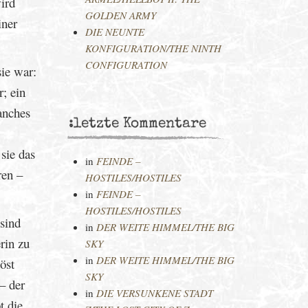
ird
GOLDEN ARMY
iner
DIE NEUNTE
KONFIGURATION/THE NINTH
CONFIGURATION
sie war:
; ein
anches
:letzte Kommentare
sie das
in
FEINDE –
ren –
HOSTILES/HOSTILES
in
FEINDE –
HOSTILES/HOSTILES
 sind
in
DER WEITE HIMMEL/THE BIG
rin zu
SKY
in
DER WEITE HIMMEL/THE BIG
öst
SKY
– der
in
DIE VERSUNKENE STADT
t die