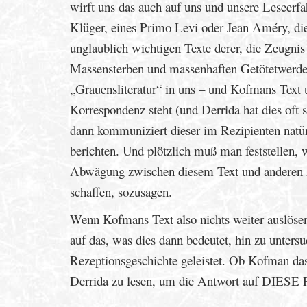
wirft uns das auch auf uns und unsere Leseerf
Klüger, eines Primo Levi oder Jean Améry, die
unglaublich wichtigen Texte derer, die Zeugni
Massensterben und massenhaften Getötetwerden
„Grauensliteratur“ in uns – und Kofmans Text u
Korrespondenz steht (und Derrida hat dies oft so
dann kommuniziert dieser im Rezipienten natü
berichten. Und plötzlich muß man feststellen, w
Abwägung zwischen diesem Text und anderen zu
schaffen, sozusagen.
Wenn Kofmans Text also nichts weiter auslösen s
auf das, was dies dann bedeutet, hin zu unters
Rezeptionsgeschichte geleistet. Ob Kofman das
Derrida zu lesen, um die Antwort auf DIESE F