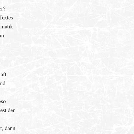
er?
Textes
ematik
un.
aft.
end
eso
est der
t, dann