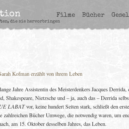
ction
Filme
Bücher
Gesel
ften, die sie hervorbringen
Sarah Kofman erzählt von ihrem Leben
ange Jahre Assistentin des Meisterdenkers Jacques Derrida,
, Shakespeare, Nietzsche und – ja, auch das – Derrida selbst
UE LABAT
vor, keine hundert Seiten stark, schließt den erst
ne zahlreichen Bücher Umwege, die notwendig waren, um end
nach, am 15. Oktober desselben Jahres, das Leben.