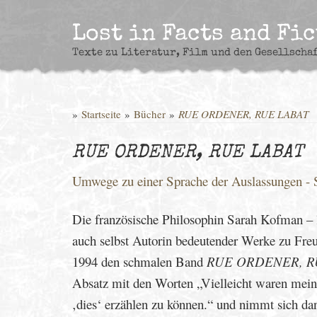
Skip
to
Lost in Facts and Fi
content
Texte zu Literatur, Film und den Gesellscha
»
Startseite
»
Bücher
»
RUE ORDENER, RUE LABAT
RUE ORDENER, RUE LABAT
Umwege zu einer Sprache der Auslassungen - 
Die französische Philosophin Sarah Kofman – l
auch selbst Autorin bedeutender Werke zu Freud
1994 den schmalen Band
RUE ORDENER, R
Absatz mit den Worten „Vielleicht waren mei
‚dies‘ erzählen zu können.“ und nimmt sich da