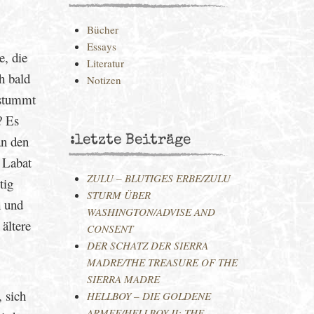
Bücher
Essays
e, die
Literatur
h bald
Notizen
rstummt
? Es
an den
:letzte Beiträge
e Labat
ZULU – BLUTIGES ERBE/ZULU
tig
STURM ÜBER
h und
WASHINGTON/ADVISE AND
ältere
CONSENT
DER SCHATZ DER SIERRA
MADRE/THE TREASURE OF THE
SIERRA MADRE
 sich
HELLBOY – DIE GOLDENE
ARMEE/HELLBOY II: THE