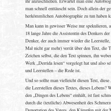
ihr anzuschließen. Erwartet man eine Autobiogr
man schnell enttäuscht sein. Doch allein der g
herkömmlichen Autobiographie zu tun haben k
Man kann in gewisser Weise nur spekulieren, a
18 lange Jahre die Assistentin des Denkers der
Denker, der auch immer wieder die Leerstelle, 
Mal nicht gar mehr) verrät über den Text, die T
Zeichen selbst, die den Text spinnen, ihn webe
Werk „Derrida lesen“ vorgelegt hat und also s
und Leerstellen – die Rede ist.
Und so sollte man vielleicht diesen Text, dies
die Leerstellen dieses Textes, dieses Lebens? 
den „Dingen des Lebens“ einhält, ist fast sch
durch die (textliche) Abwesenheit des Schmerz
Deportation des Vaters, den Kämpfen mit der Mu