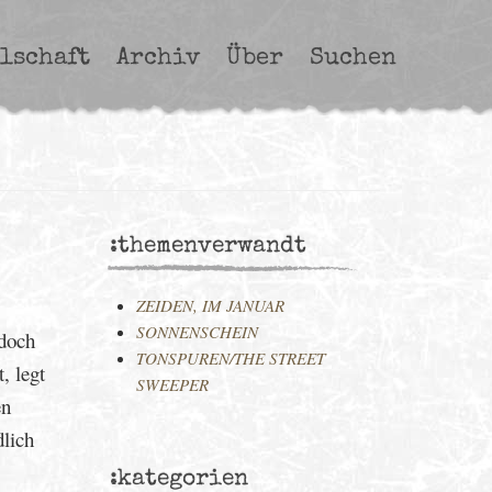
lschaft
Archiv
Über
Suchen
:themenverwandt
ZEIDEN, IM JANUAR
SONNENSCHEIN
 doch
TONSPUREN/THE STREET
, legt
SWEEPER
en
lich
:kategorien