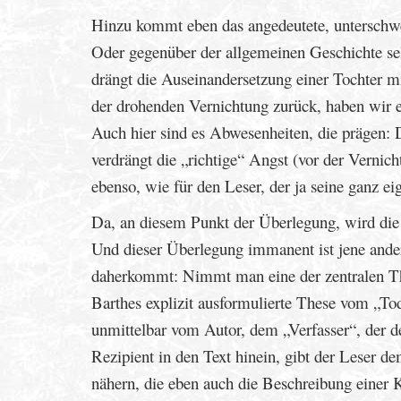
Hinzu kommt eben das angedeutete, unterschwe
Oder gegenüber der allgemeinen Geschichte sel
drängt die Auseinandersetzung einer Tochter m
der drohenden Vernichtung zurück, haben wir e
Auch hier sind es Abwesenheiten, die prägen: 
verdrängt die „richtige“ Angst (vor der Vernic
ebenso, wie für den Leser, der ja seine ganz 
Da, an diesem Punkt der Überlegung, wird die 
Und dieser Überlegung immanent ist jene ander
daherkommt: Nimmt man eine der zentralen Thes
Barthes explizit ausformulierte These vom „Tod
unmittelbar vom Autor, dem „Verfasser“, der d
Rezipient in den Text hinein, gibt der Leser 
nähern, die eben auch die Beschreibung einer K